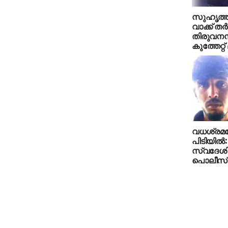
സുഹൃത്തുക
വാക്ക് തര്‍
തിരുവനന്
കുത്തേറ്റ് 
വധശ്രമക്
പിടിയില്‍:
സ്വദേശിക
പൊലീസ് ക