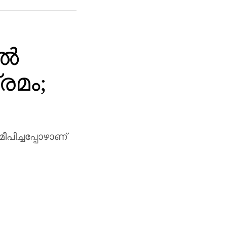
ിൽ
രമം;
ീപിച്ചപ്പോഴാണ്