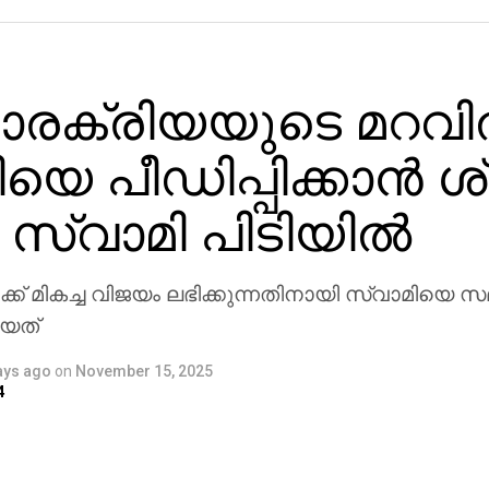
ാരക്രിയയുടെ മറവ
യെ പീഡിപ്പിക്കാൻ ശ്
 സ്വാമി പിടിയിൽ
ിക്ക് മികച്ച വിജയം ലഭിക്കുന്നതിനായി സ്വാമിയെ സമ
ായത്
ays ago
on
November 15, 2025
4