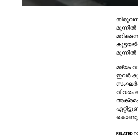
തിരുവനന
മുന്നിൽ
മറികടന്
കൂട്ടയട
മുന്നി
മദ്യം വ
ഇവർ കൂ
സംഘർഷം
വിവരം 
അക്രമം 
ഏറ്റിട്
കൊണ്ടു
RELATED T