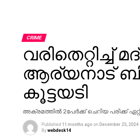
CRIME
വരിതെറ്റിച്ച് 
ആര്യനാട് ബി
കൂട്ടയടി
അക്രമത്തിൽ 2പേർക്ക് ചെറിയ പരിക്ക് ഏറ്റിട്
Published
11 months ago
on
December 25, 2024
By
webdesk14