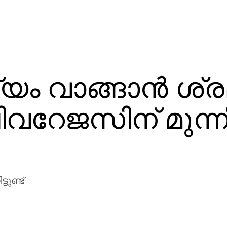
മദ്യം വാങ്ങാൻ ശ്ര
വറേജസിന് മുന്
ടുണ്ട്