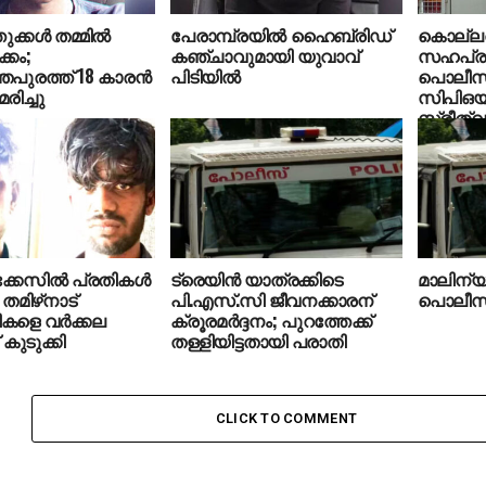
്കള്‍ തമ്മില്‍
പേരാമ്പ്രയില്‍ ഹൈബ്രിഡ്
കൊല്ലത
ക്കം;
കഞ്ചാവുമായി യുവാവ്
സഹപ്രവ
തപുരത്ത് 18 കാരന്‍
പിടിയില്‍
പൊലീസു
മരിച്ചു
സിപിഒയ
സ്ത്രീത്
അപമാനിച
കേസില്‍ പ്രതികള്‍
ട്രെയിന്‍ യാത്രക്കിടെ
മാലിന്യം ക
 തമിഴ്‌നാട്
പി.എസ്.സി ജീവനക്കാരന്
പൊലീസ്;
ളെ വര്‍ക്കല
ക്രൂരമര്‍ദ്ദനം; പുറത്തേക്ക്
ുടുക്കി
തള്ളിയിട്ടതായി പരാതി
CLICK TO COMMENT