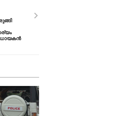
ുങ്ങി
ര്യം
വിധായകന്‍