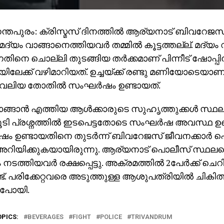
്തപുരം: ക്രിസ്മസ് ദിനത്തിൽ ആര്യനാട് ബിവറേജസ് ഔ
 മദ്യം വാങ്ങാനെത്തിയവർ തമ്മിൽ കൂട്ടത്തല്ല്. മദ്യം
നതിനെ ചൊല്ലി തുടങ്ങിയ തർക്കമാണ് പിന്നീട് ഷോപ്പിന
ിയിലേക്ക് വഴിമാറിയത്. ഉച്ചയ്ക്ക് രണ്ടു മണിയോടെയ
ൽ വലിയ തോതിൽ സംഘർഷം ഉണ്ടായത്.
ാങ്ങാൻ എത്തിയ ആൾക്കാരുടെ സുഹൃത്തുക്കൾ സ്ഥലത്
ടി പ്രശ്നത്തിൽ ഇടപെട്ടതോടെ സംഘർഷ അവസ്ഥ ഉണ്
 ഉണ്ടായതിനെ തുടർന്ന് ബിവറേജസ് ജീവനക്കാർ
അറിയിക്കുകയായിരുന്നു. ആര്യനാട് പൊലീസ് സ്ഥല
നടത്തിയവർ രക്ഷപ്പെട്ടു. അക്രമത്തിൽ 2പേർക്ക് ചെറി
ടുണ്ട്. പരിക്കേറ്റവരെ അടുത്തുള്ള ആശുപത്രിയിൽ ചികിത
പോയി.
OPICS:
BEVERAGES
FIGHT
POLICE
TRIVANDRUM