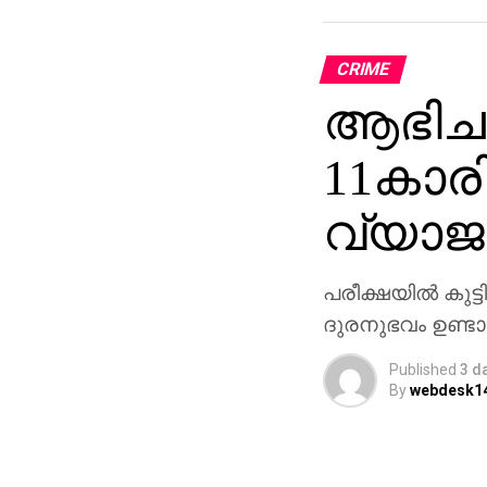
CRIME
ആഭിച
11കാരി
വ്യാജ
പരീക്ഷയിൽ കുട്ട
ദുരനുഭവം ഉണ്ട
Published
3 d
By
webdesk1