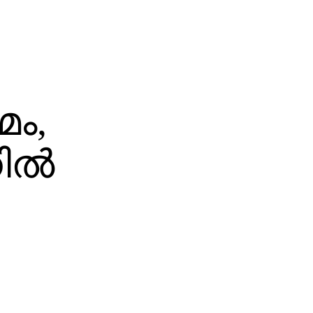
മം,
നിൽ