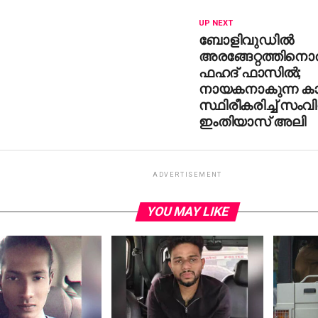
UP NEXT
ബോളിവുഡില്‍
അരങ്ങേറ്റത്തിനൊര
ഫഹദ് ഫാസില്‍;
നായകനാകുന്ന കാ
സ്ഥിരീകരിച്ച് സം
ഇംതിയാസ് അലി
ADVERTISEMENT
YOU MAY LIKE