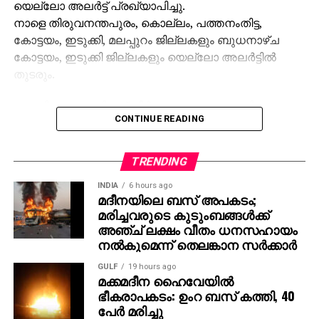
യെല്ലോ അലര്‍ട്ട് പ്രഖ്യാപിച്ചു.
നാളെ തിരുവനന്തപുരം, കൊല്ലം, പത്തനംതിട്ട,
കോട്ടയം, ഇടുക്കി, മലപ്പുറം ജില്ലകളും ബുധനാഴ്ച
കോട്ടയം, ഇടുക്കി ജില്ലകളും യെല്ലോ അലര്‍ട്ടില്‍
തുടരും.
ശബരിമല മകരവിളക്ക് തീര്‍ത്ഥാടനം പുരോഗമിക്കുന്ന
CONTINUE READING
സാഹചര്യത്തില്‍ സന്നിധാനം, പമ്പ, നിലക്കല്‍
പ്രദേശങ്ങളില്‍ ബുധനാഴ്ച വരെ ഇടിമിന്നലോട് കൂടിയ
മഴയ്ക്കുള്ള സാധ്യതയെ കുറിച്ച് കാലാവസ്ഥ വകുപ്പ്
TRENDING
പ്രത്യേക മുന്നറിയിപ്പ് നല്‍കിയിട്ടുണ്ട്.
INDIA
6 hours ago
മദീനയിലെ ബസ് അപകടം;
തീര്‍ത്ഥാടകര്‍ മുന്‍കരുതലുകള്‍ സ്വീകരിക്കണമെന്ന്
മരിച്ചവരുടെ കുടുംബങ്ങള്‍ക്ക്
അധികൃതര്‍ അറിയിച്ചു.
അഞ്ച് ലക്ഷം വീതം ധനസഹായം
നല്‍കുമെന്ന് തെലങ്കാന സര്‍ക്കാര്‍
GULF
19 hours ago
മക്കമദീന ഹൈവേയില്‍
ഭീകരാപകടം: ഉംറ ബസ് കത്തി, 40
പേര്‍ മരിച്ചു