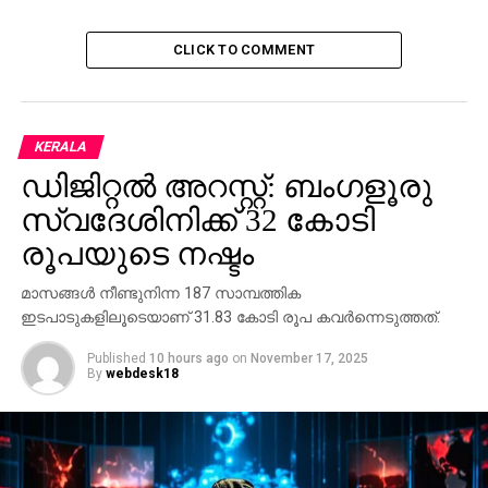
RELATED TOPICS:
DEATH
MEDIA PERSON
S JAYACHANDRAN
CLICK TO COMMENT
KERALA
ഡിജിറ്റല്‍ അറസ്റ്റ്: ബംഗളൂരു
സ്വദേശിനിക്ക് 32 കോടി
രൂപയുടെ നഷ്ടം
മാസങ്ങള്‍ നീണ്ടുനിന്ന 187 സാമ്പത്തിക
ഇടപാടുകളിലൂടെയാണ് 31.83 കോടി രൂപ കവര്‍ന്നെടുത്തത്.
Published
10 hours ago
on
November 17, 2025
By
webdesk18