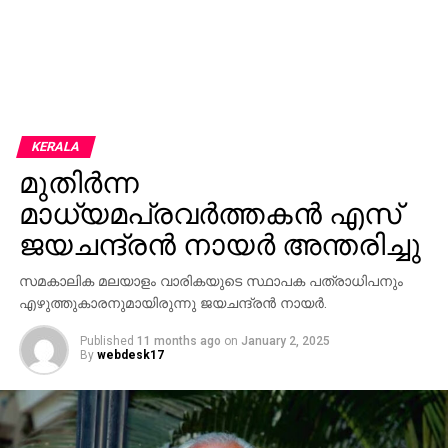
KERALA
മുതിര്‍ന്ന
മാധ്യമപ്രവര്‍ത്തകന്‍ എസ്
ജയചന്ദ്രന്‍ നായര്‍ അന്തരിച്ചു
സമകാലിക മലയാളം വാരികയുടെ സ്ഥാപക പത്രാധിപനും
എഴുത്തുകാരനുമായിരുന്നു ജയചന്ദ്രന്‍ നായര്‍.
Published
11 months ago
on
January 2, 2025
By
webdesk17