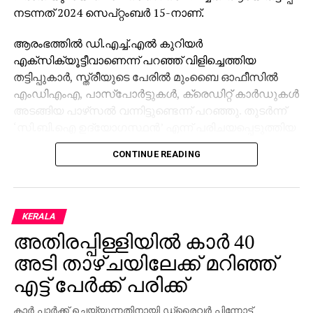
നടന്നത് 2024 സെപ്റ്റംബര്‍ 15-നാണ്.
ആരംഭത്തില്‍ ഡി.എച്ച്.എല്‍ കുറിയര്‍
എക്‌സിക്യൂട്ടീവാണെന്ന് പറഞ്ഞ് വിളിച്ചെത്തിയ
തട്ടിപ്പുകാര്‍, സ്ത്രീയുടെ പേരില്‍ മുംബൈ ഓഫീസില്‍
എംഡിഎംഎ, പാസ്പോര്‍ട്ടുകള്‍, ക്രെഡിറ്റ് കാര്‍ഡുകള്‍
അടങ്ങിയ പാഴ്‌സല്‍ വന്നിട്ടുണ്ടെന്ന് പറഞ്ഞു. തുടര്‍ന്ന്
‘സി.ബി.ഐ ഉദ്യോഗസ്ഥന്‍’ എന്ന് പരിചയപ്പെടുത്തിയ
മറ്റൊരാള്‍ ഭീഷണിപ്പെടുത്തി. അറസ്റ്റ് ചെയ്യുമെന്ന
CONTINUE READING
ഭീഷണിക്കിടെ നിരപരാധിത്വം തെളിയിക്കാന്‍ സ്ത്രീയെ
നിര്‍ബന്ധിക്കുകയും അവരുടെ എല്ലാ ചലനങ്ങളും
റിപ്പോര്‍ട്ട് ചെയ്യണമെന്ന് ആവശ്യപ്പെടുകയും
ചെയ്തു.
KERALA
അതിരപ്പിള്ളിയില്‍ കാര്‍ 40
മകന്റെ വിവാഹം അടുത്തുള്ളതിനാല്‍ ഭീതിയില്‍പ്പെട്ട
അവര്‍ തട്ടിപ്പുകാരുടെ നിര്‍ദ്ദേശം അനുസരിക്കേണ്ടി
അടി താഴ്ചയിലേക്ക് മറിഞ്ഞ്
വന്നു. ‘ജാമ്യം’ എന്ന പേരില്‍ ആദ്യം രണ്ട് കോടി
എട്ട് പേര്‍ക്ക് പരിക്ക്
രൂപയും തുടര്‍ന്ന് ബാങ്ക് അക്കൗണ്ടുകളില്‍ നിന്നുളള
മുഴുവന്‍ പണവും, സ്ഥിര നിക്ഷേപം ഉള്‍പ്പെടെ,
കാര്‍ പാര്‍ക്ക് ചെയ്യുന്നതിനായി ഡ്രൈവര്‍ പിന്നോട്ട്