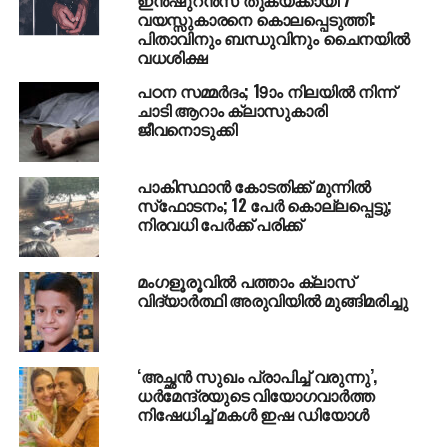
പഠനമായ ഏകാന്ത ദീപ്തിയാണ് അവസാന കൃതി.
വയസ്സുകാരനെ കൊലപ്പെടുത്തി:
പിതാവിനും ബന്ധുവിനും ചൈനയില്‍
കൗമുദി ദിനപത്രത്തിലൂടെയാണ് അദ്ദേഹം
വധശിക്ഷ
പത്രപ്രവര്‍ത്തനം തുടങ്ങിയത്. മലയാളരാജ്യം, കേരള
പഠന സമ്മര്‍ദം; 19ാം നിലയില്‍ നിന്ന്
ജനത, കേരള കൗമുദി എന്നീ പത്രങ്ങളില്‍ പ്രവര്‍ത്തിച്ചു.
ചാടി ആറാം ക്ലാസുകാരി
1975ല്‍ കലാകൗമുദി വാരികയില്‍ സഹപത്രാധിപരും
ജീവനൊടുക്കി
തുടര്‍ന്ന് പത്രാധിപരുമായി. 1997ല്‍ സമകാലിക
മലയാളം വാരിക പത്രാധിപരായി ചുമതലയേറ്റു. 2013
പാകിസ്ഥാന്‍ കോടതിക്ക് മുന്നില്‍
വരെ മലയാളം വാരികയില്‍ പ്രവര്‍ത്തിച്ചു.
സ്‌ഫോടനം; 12 പേര്‍ കൊല്ലപ്പെട്ടു;
നിരവധി പേര്‍ക്ക് പരിക്ക്
കെ ബാലകൃഷ്ണന്‍ സ്മാരക പുരസ്‌കാരം, കെസി
സെബാസ്റ്റ്യന്‍ അവാര്‍ഡ്, കെ വിജയാഘവന്‍
മംഗളൂരൂവില്‍ പത്താം ക്ലാസ്
അവാര്‍ഡ്, എംവി പൈലി ജേണലിസം അവാര്‍ഡ്,
വിദ്യാര്‍ത്ഥി അരുവിയില്‍ മുങ്ങിമരിച്ചു
സിഎച്ച് മുഹമ്മദ് കോയ പുരസ്‌കാരം എന്നിവ
ലഭിച്ചിട്ടുണ്ട്. കാഴ്ചയുടെ സത്യം എന്ന കൃതിക്ക് 2012ല്‍
കേരള ചലച്ചിത്ര അക്കാദമിയുടെ പുരസ്‌കാരം ലഭിച്ചു.
‘അച്ഛന്‍ സുഖം പ്രാപിച്ച് വരുന്നു’,
ധര്‍മേന്ദ്രയുടെ വിയോഗവാര്‍ത്ത
നിഷേധിച്ച് മകള്‍ ഇഷ ഡിയോള്‍