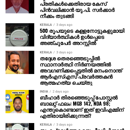
പ്രതികള്‍ക്കെതിരായ കേസ്
അതേസമയം, ബാഹുബലി ഒന്നും രണ്ടും ഭാഗങ്ങളും
പിന്‍വലിക്കാന്‍ യു.പി. സര്‍ക്കാര്‍
ചേര്‍ത്ത ‘ദി എപ്പിക്ക്’ തിയറ്ററുകളില്‍ ആവേശം
നീക്കം തുടങ്ങി
സൃഷ്ടിച്ചുകൊണ്ടിരിക്കുകയാണ്.
KERALA
3 days ago
500 രൂപയുടെ കള്ളനോട്ടുകളുമായി
വിദ്യാര്‍ത്ഥികള്‍ ഉള്‍പ്പെടെ
അഞ്ചുപേര്‍ അറസ്റ്റില്‍
KERALA
3 days ago
തദ്ദേശ തെരഞ്ഞെടുപ്പില്‍
സ്ഥാനാര്‍ത്ഥി നിര്‍ണയത്തില്‍
അവഗണിക്കപ്പെട്ടതില്‍ മനംനൊന്ത്
ആര്‍എസ്എസ് പ്രവര്‍ത്തകന്‍
ആത്മഹത്യ ചെയ്തു
INDIA
2 days ago
ബീഹാർ തിരഞ്ഞെടുപ്പ് പോസ്റ്റൽ
ബാലറ്റ് ഫലം: MGB 142, NDA 98;
എന്തുകൊണ്ടാണ് ഇത് ഇവിഎമ്മിന്
എതിരായിരിക്കുന്നത്?
KERALA
3 days ago