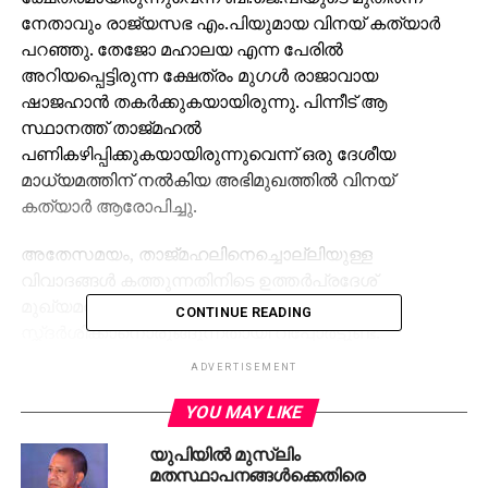
നേതാവും രാജ്യസഭ എം.പിയുമായ വിനയ് കത്യാര്‍
പറഞ്ഞു. തേജോ മഹാലയ എന്ന പേരില്‍
അറിയപ്പെട്ടിരുന്ന ക്ഷേത്രം മുഗള്‍ രാജാവായ
ഷാജഹാന്‍ തകര്‍ക്കുകയായിരുന്നു. പിന്നീട് ആ
സ്ഥാനത്ത് താജ്മഹല്‍
പണികഴിപ്പിക്കുകയായിരുന്നുവെന്ന് ഒരു ദേശീയ
മാധ്യമത്തിന് നല്‍കിയ അഭിമുഖത്തില്‍ വിനയ്
കത്യാര്‍ ആരോപിച്ചു.
അതേസമയം, താജ്മഹലിനെച്ചൊല്ലിയുള്ള
വിവാദങ്ങള്‍ കത്തുന്നതിനിടെ ഉത്തര്‍പ്രദേശ്
മുഖ്യമന്ത്രി യോഗി ആദിത്യനാഥ് താജ്മഹല്‍
CONTINUE READING
സ്ന്ദര്‍ശിക്കാനൊരുങ്ങുന്നതായി റിപ്പോര്‍ട്ടുണ്ട്.
അടുത്തയാഴ്ച്ചയാണ് യോഗി താജ്മഹല്‍
ADVERTISEMENT
സന്ദര്‍ശിക്കുന്നത്. താജ്മഹല്‍ ഇന്ത്യന്‍
സംസ്‌കാരത്തിന് അപമാനമാണെന്ന് ബി.ജെ.പി
YOU MAY LIKE
എം.എല്‍.എ സംഗീത് സോമും അടുത്തിടെ
യുപിയില്‍ മുസ്‌ലിം
പറഞ്ഞിരുന്നു. തുടര്‍ച്ചയായുള്ള വിവാദ
മതസ്ഥാപനങ്ങള്‍ക്കെതിരെ