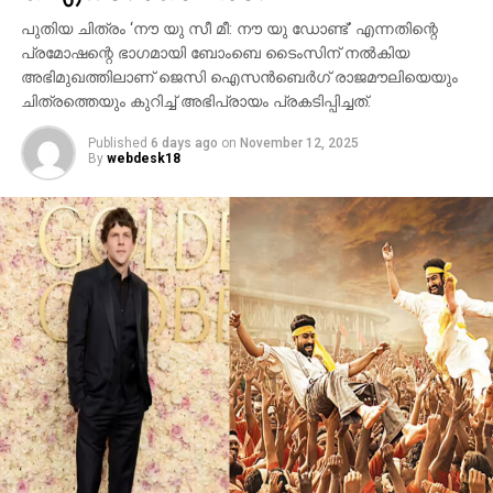
ബി.സി.ഇ 7200-ലെ ലങ്കാനഗരം, വാരണാസിയിലെ
പുതിയ ചിത്രം ‘നൗ യു സീ മീ: നൗ യു ഡോണ്ട്’ എന്നതിന്റെ
മണികര്‍ണികാ ഘട്ട് തുടങ്ങിയ ഭീമാകാര
പ്രമോഷന്റെ ഭാഗമായി ബോംബെ ടൈംസിന് നല്‍കിയ
ദൃശ്യവിശേഷങ്ങള്‍ അതിശയത്തോടെ
അഭിമുഖത്തിലാണ് ജെസി ഐസന്‍ബെര്‍ഗ് രാജമൗലിയെയും
അവതരിപ്പിക്കുന്നു.
ചിത്രത്തെയും കുറിച്ച് അഭിപ്രായം പ്രകടിപ്പിച്ചത്.
കയ്യില്‍ ത്രിശൂലം പിടിച്ച് കാളയുടെ പുറത്ത്
Published
6 days ago
on
November 12, 2025
സവാരിയുമായി എത്തുന്ന രുദ്രയായി മഹേഷ്
By
webdesk18
ബാബുവിന്റെ എന്‍ട്രിയാണ് ട്രെയിലറിന്റെ ഹൈലൈറ്റ്.
അതേപോലെ, വേദിയിലേക്കും മഹേഷ് ബാബു
കാളപ്പുറത്ത് സവാരിയായി എത്തിയപ്പോള്‍ 60,000-
ത്തിലധികം പ്രേക്ഷകര്‍ കൈയ്യടി മുഴക്കി വരവേറ്റു.
ഐമാക്‌സ് ഫോര്‍മാറ്റിലാണ് ഈ ചിത്രം ഒരുക്കുന്നത്.
അതിനാല്‍ തന്നെ തിയേറ്ററുകളില്‍ അത്ഭുതകരമായ
കാഴ്ചാനുഭവം സമ്മാനിക്കുമെന്നുറപ്പ്. ബാഹുബലി,
ഞഞഞ എന്നിവയുടെ സംവിധായകന്‍ രാജമൗലിയുടെ
ഈ ബ്രഹ്‌മാണ്ഡ പ്രോജക്റ്റ് 2027-ല്‍
തിയേറ്ററുകളിലേക്ക് എത്തും.