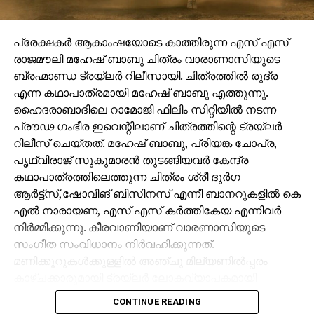
പ്രേക്ഷകർ ആകാംഷയോടെ കാത്തിരുന്ന എസ് എസ്
രാജമൗലി മഹേഷ് ബാബു ചിത്രം വാരാണാസിയുടെ
ബ്രഹ്മാണ്ഡ ട്രയ്ലർ റിലീസായി. ചിത്രത്തിൽ രുദ്ര
എന്ന കഥാപാത്രമായി മഹേഷ് ബാബു എത്തുന്നു.
ഹൈദരാബാദിലെ റാമോജി ഫിലിം സിറ്റിയിൽ നടന്ന
പ്രൗഢ ഗംഭീര ഇവെന്റിലാണ് ചിത്രത്തിന്റെ ട്രയ്ലർ
റിലീസ് ചെയ്തത്. മഹേഷ് ബാബു, പ്രിയങ്ക ചോപ്ര,
പൃഥ്വിരാജ് സുകുമാരൻ തുടങ്ങിയവർ കേന്ദ്ര
കഥാപാത്രത്തിലെത്തുന്ന ചിത്രം ശ്രീ ദുർഗ
ആർട്ട്സ്,ഷോവിങ് ബിസിനസ് എന്നീ ബാനറുകളിൽ കെ
എൽ നാരായണ, എസ് എസ് കർത്തികേയ എന്നിവർ
നിർമ്മിക്കുന്നു. കീരവാണിയാണ് വാരണാസിയുടെ
സംഗീത സംവിധാനം നിർവഹിക്കുന്നത്.
മണിക്കൂറുകൾക്കുള്ളിൽ അഞ്ചു മില്യണിൽപ്പരം
കാഴ്ചക്കാരുമായി ട്രയ്ലർ ലോകവ്യാപകമായി
ട്രെൻഡിങ്ങിൽ മുന്നിലാണ്.
CONTINUE READING