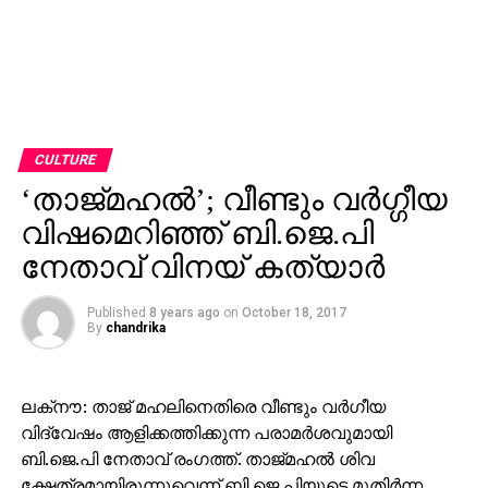
CULTURE
‘താജ്മഹല്‍’; വീണ്ടും വര്‍ഗ്ഗീയ
വിഷമെറിഞ്ഞ് ബി.ജെ.പി
നേതാവ് വിനയ് കത്യാര്‍
Published
8 years ago
on
October 18, 2017
By
chandrika
ലക്‌നൗ: താജ് മഹലിനെതിരെ വീണ്ടും വര്‍ഗീയ
വിദ്വേഷം ആളിക്കത്തിക്കുന്ന പരാമര്‍ശവുമായി
ബി.ജെ.പി നേതാവ് രംഗത്ത്. താജ്മഹല്‍ ശിവ
ക്ഷേത്രമായിരുന്നുവെന്ന് ബി.ജെ.പിയുടെ മുതിര്‍ന്ന