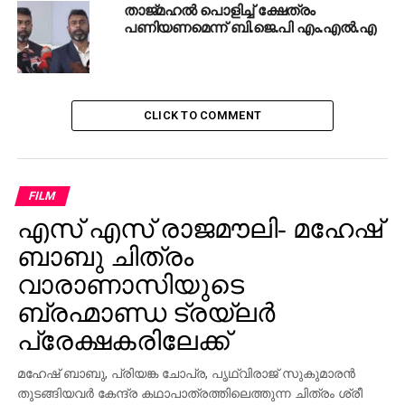
താജ്‌മഹൽ പൊളിച്ച് ക്ഷേത്രം
പണിയണമെന്ന് ബി.ജെ.പി എം.എൽ.എ
CLICK TO COMMENT
FILM
എസ് എസ് രാജമൗലി- മഹേഷ്
ബാബു ചിത്രം
വാരാണാസിയുടെ
ബ്രഹ്മാണ്ഡ ട്രയ്ലർ
പ്രേക്ഷകരിലേക്ക്
മഹേഷ് ബാബു, പ്രിയങ്ക ചോപ്ര, പൃഥ്വിരാജ് സുകുമാരൻ
തുടങ്ങിയവർ കേന്ദ്ര കഥാപാത്രത്തിലെത്തുന്ന ചിത്രം ശ്രീ