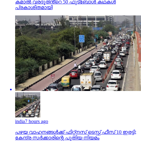
കമാൽ വരദൂരിൻ്റെ 50 ഫുട്ബോൾ കഥകൾ
പ്രകാശിതമായി
india
7 hours ago
പഴയ വാഹനങ്ങള്‍ക്ക് ഫിറ്റ്‌നസ് ടെസ്റ്റ് ഫീസ് 10 ഇരട്ടി;
കേന്ദ്ര സര്‍ക്കാരിന്റെ പുതിയ നിയമം