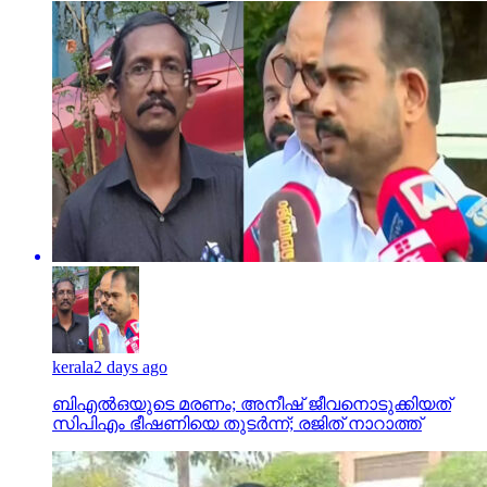
kerala
2 days ago
ബിഎല്‍ഒയുടെ മരണം; അനീഷ് ജീവനൊടുക്കിയത്
സിപിഎം ഭീഷണിയെ തുടര്‍ന്ന്; രജിത് നാറാത്ത്