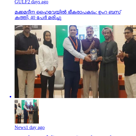
GULF
2 days ago
മക്കമദീന ഹൈവേയില്‍ ഭീകരാപകടം: ഉംറ ബസ്
കത്തി, 40 പേര്‍ മരിച്ചു
News
1 day ago