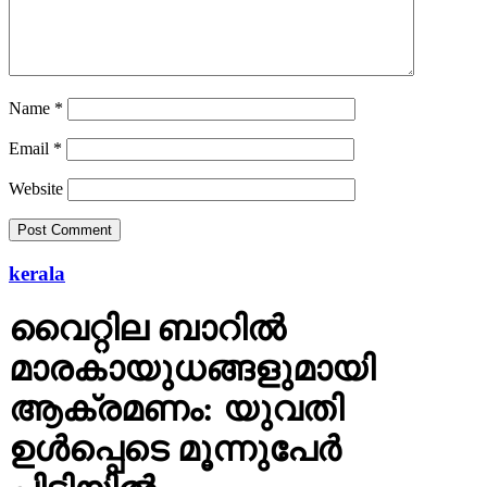
Name
*
Email
*
Website
kerala
വൈറ്റില ബാറില്‍
മാരകായുധങ്ങളുമായി
ആക്രമണം: യുവതി
ഉള്‍പ്പെടെ മൂന്നുപേര്‍