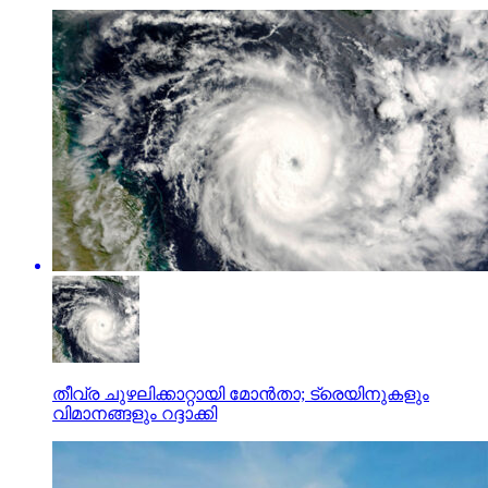
തീവ്ര ചുഴലിക്കാറ്റായി മോന്‍താ; ട്രെയിനുകളും
വിമാനങ്ങളും റദ്ദാക്കി