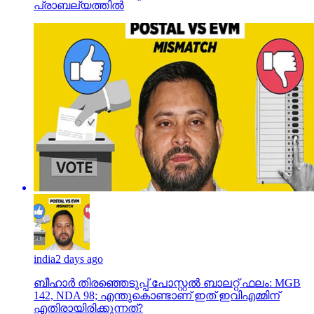
പ്രാബല്യത്തില്‍
india
2 days ago
ബീഹാർ തിരഞ്ഞെടുപ്പ് പോസ്റ്റൽ ബാലറ്റ് ഫലം: MGB
142, NDA 98; എന്തുകൊണ്ടാണ് ഇത് ഇവിഎമ്മിന്
എതിരായിരിക്കുന്നത്?