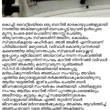
കൊച്ചി: വൈറ്റിലയിലെ ഒരു ബാറില്‍ മാരകായുധങ്ങളുമായി
നടത്തിയ അക്രമവുമായി ബന്ധപ്പെട്ട് യുവതി ഉള്‍പ്പെടെ
മൂന്നു പേരെ മരട് പൊലീസ് അറസ്റ്റ് ചെയ്തു.
തിരുവനന്തപുരം സ്വദേശിനി അലീന, കൊല്ലം
സ്വദേശികളായ ഷഹിന്‍ഷാ, അല്‍ അമീന്‍ എന്നിവരാണ്
പിടിയിലായത്. മറ്റൊരാള്‍, വടിവാള്‍ കൊണ്ടുവന്നതായി
കണ്ടെത്തിയ തിരുവനന്തപുരം സ്വദേശി വൈഷ്ണവ്,
ഇപ്പോഴും ഒളിവിലാണ്. ഞായറാഴ്ച നടന്ന സംഭവത്തില്‍
ബാറിന് പുറത്തുനിന്ന് സംഘം കാറില്‍ നിന്നിറങ്ങി വടിവാള്‍
എടുത്ത് അകത്തു കടന്നുവരുന്ന ദൃശ്യങ്ങള്‍
സി.സി.ടി.വിയില്‍ വ്യക്തമായി രേഖപ്പെട്ടു.
മദ്യപിക്കുന്നതിനിടെ അഞ്ചംഗ സംഘവും അവിടെ
എത്തിയ മറ്റൊരാളുമായി തര്‍ക്കത്തിലാകുകയായിരുന്നു
ആദ്യ ഘട്ടത്തില്‍. ഇത് ചോദ്യം ചെയ്ത ബാര്‍
ജീവനക്കാരുമായി സംഘര്‍ഷം ശക്തമായി. പ്രതികളുടെ
സംഘം ആദ്യം ബാറില്‍ നിന്ന് പുറത്തുപോയെങ്കിലും,
അലീനയും കൂട്ടരും കുറച്ച് സമയത്തിനുശേഷം
വടിവാളുമായി തിരികെ എത്തി. തുടര്‍ന്ന് ബാര്‍
ജീവനക്കാര്‍ക്ക് മര്‍ദനമേല്‍ക്കുകയും അക്രമം ആവര്‍ത്തിച്ച്
അഞ്ചുതവണ വരെ തിരിച്ചെത്തി ആക്രമണം