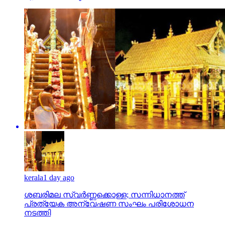
kerala
1 day ago
ശബരിമല സ്വര്‍ണ്ണക്കൊള്ള; സന്നിധാനത്ത്
പ്രത്യേക അന്വേഷണ സംഘം പരിശോധന
നടത്തി