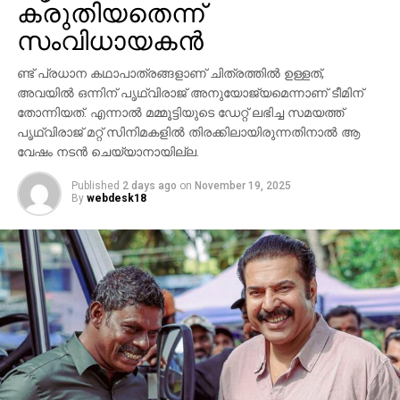
കരുതിയതെന്ന്
സാന്നിധ്യം ഇവന്റിനെ ദേശീയ തലത്തില്‍ തന്നെ
ശ്രദ്ധേയമാക്കി. ചിത്രത്തില്‍ പ്രിയങ്ക ചോപ്ര
സംവിധായകന്‍
മന്ദാകിനിയായി, പൃഥ്വിരാജ് സുകുമാരന്‍ കുംബയായി
പ്രത്യക്ഷപ്പെടും. 2027ലെ സങ്ക്രാന്തി റിലീസിനായി
ണ്ട് പ്രധാന കഥാപാത്രങ്ങളാണ് ചിത്രത്തില്‍ ഉള്ളത്,
‘വാരണസി’ ഒരുക്കപ്പെടുന്നുണ്ട്. എന്നാല്‍
അവയില്‍ ഒന്നിന് പൃഥ്വിരാജ് അനുയോജ്യമെന്നാണ് ടീമിന്
തോന്നിയത്. എന്നാല്‍ മമ്മൂട്ടിയുടെ ഡേറ്റ് ലഭിച്ച സമയത്ത്
ചിത്രത്തെക്കാള്‍ വലിയ ചര്‍ച്ചയാകുന്നത്
പൃഥ്വിരാജ് മറ്റ് സിനിമകളില്‍ തിരക്കിലായിരുന്നതിനാല്‍ ആ
സംവിധായകന്റെ പ്രസ്താവനയും അതിനുശേഷം
വേഷം നടന്‍ ചെയ്യാനായില്ല.
ഉയര്‍ന്ന പ്രതിഷേധങ്ങളുമാണ്.
Published
2 days ago
on
November 19, 2025
By
webdesk18