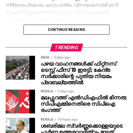
നിര്‍ദേശപ്രകാരം കഥാപാത്രം വിനായകനായി മാറി.
വേഷനിര്‍ണ്ണയത്തിനെക്കുറിച്ചും സംവിധായകന്‍
പറഞ്ഞു. ഒരുകഥാപാത്രത്തിന് മമ്മൂട്ടി ഏറ്റവും
അനുയോജ്യനാണെന്ന് തോന്നിയതിനാല്‍
CONTINUE READING
എക്‌സിക്യൂട്ടീവ് പ്രൊഡ്യൂസര്‍ വിവേക് ദാമോദരന്‍
വഴിയാണ് മമ്മൂട്ടിയെ സമീപിച്ചത്. ഇതിനകം തന്നെ
തങ്ങള്‍ക്ക് മനസ്സിലുണ്ടായിരുന്നതുപോലെ തന്നെയാണ്
TRENDING
പൃഥ്വിരാജും ആ വേഷം മമ്മൂക്ക ചെയ്യണം എന്ന്
INDIA
3 days ago
നിര്‍ദേശിച്ചതെന്നും അദ്ദേഹം വെളിപ്പെടുത്തി. ജിതിന്‍
പഴയ വാഹനങ്ങള്‍ക്ക് ഫിറ്റ്‌നസ്
ടെസ്റ്റ് ഫീസ് 10 ഇരട്ടി; കേന്ദ്ര
കെ. ജോസ് പറഞ്ഞു പോലെ, വിനായകന്‍ അവതരിപ്പിച്ച
സര്‍ക്കാരിന്റെ പുതിയ നിയമം
വേഷം തന്നെയാണ് ആദ്യം പൃഥ്വിരാജിന്
പ്രാബല്യത്തില്‍
പരിഗണിച്ചത്. മമ്മൂട്ടി കമ്പനി നിര്‍മിച്ച ‘കളങ്കാവല്‍’
നവംബര്‍ 27ന് തീയേറ്ററുകളില്‍ റിലീസ് ചെയ്യും.
KERALA
2 days ago
മലപ്പുറത്ത് എല്‍ഡിഎഫില്‍ ഭിന്നത;
സിപിഎമ്മിനെതിരെ സിപിഐ
രംഗത്ത്
KERALA
16 hours ago
ശബരിമല സ്വര്‍ണ്ണക്കൊള്ളയുടെ
പൂര്‍ണ്ണ ഉത്തരവാദിത്വം ഇടത്