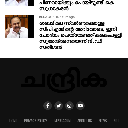
പിണറായിക്കും പോയിട്ടുണ്ട്: കെ
സുധാകരന്‍
KERALA
16 hours ago
ശബരിമല സ്വര്‍ണക്കൊള്ള
സിപിഎമ്മിന്റെ അറിവോടെ, ഇനി
ചോദ്യം ചെയ്യേണ്ടത് കടകംപള്ളി
സുരേന്ദ്രനെയെന്ന് വി.ഡി
സതീശന്‍
HOME
PRIVACY POLICY
IMPRESSUM
ABOUT US
NEWS
NRI