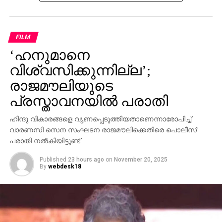
സ്വന്തം നേതാക്കള്‍ ജയിലിലേക്ക് പോകുമ്പോള്‍
പാര്‍ട്ടിക്ക് ഒരു കുഴപ്പവുമില്ലെന്ന് പറയാന്‍ എം.വി
ഗോവിന്ദന് മാത്രമേ കഴിയൂവെന്നും വി.ഡി സതീശന്‍
FILM
പരിഹസിച്ചു. എന്തുകൊണ്ട് ദേവസ്വം ബോര്‍ഡ്
‘ഹനുമാനെ
പോറ്റിക്കെതിരെ പരാതി നല്‍കിയില്ലെന്നും പോറ്റി
കുടുങ്ങിയാല്‍ പലരും കുടുങ്ങും എന്ന് സിപിഎമ്മിന്
വിശ്വസിക്കുന്നില്ല’;
അറിയാമായിരുന്നുവെന്നും അദ്ദേഹം കൂട്ടിച്ചേര്‍ത്തു.
രാജമൗലിയുടെ
പ്രസ്താവനയില്‍ പരാതി
ഹിന്ദു വികാരങ്ങളെ വൃണപ്പെടുത്തിയതാണെന്നാരോപിച്ച്
വാരണസി സെന സംഘടന രാജമൗലിക്കെതിരെ പൊലീസ്
പരാതി നല്‍കിയിട്ടുണ്ട്
Published
23 hours ago
on
November 20, 2025
By
webdesk18