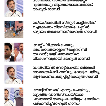
ദുഃഖകരവും ആശങ്കാജനകവുമാണ്:
സോണിപത് ഭഗത്ഫൂല്‍ സിംഗ് മെഡിക്കല്‍ കോളേജ്
രാഹുല്‍ ഗാന്ധി
വിദ്യാര്‍ത്ഥിനിയാണ് മാനുഷി. 2017-ലെ ഫെമിന മിസ്
ഇന്ത്യ ആയിരുന്നു. ലോകസുന്ദരിപ്പട്ടം നേടുന്ന
മധ്യപ്രദേശില്‍ സ്‌കൂള്‍ കുട്ടികള്‍ക്ക്
ആറാമത്തെ ഇന്ത്യക്കാരിയാണ് മാനുഷി.
ഉച്ചഭക്ഷണം വിളമ്പിയത്‌ പേപ്പറില്‍,
ഹൃദയം തകര്‍ന്നെന്ന് രാഹുല്‍ ഗാന്ധി
RELATED TOPICS:
MANUSHI
MANUSHI CHILLAR
RAHUL GANDHI
SHASHI THAROOR
‘ബാറ്റ് പിടിക്കാൻ പോലും
UP NEXT
അറിയാത്തയാളാണ് ഐസിസി
സി.പി.ഐ എന്ന വിഴുപ്പ് ചുമക്കേണ്ട കാര്യം
തലവൻ’; ജയ് ഷാക്കെതിരെ
സി.പി.എമ്മിനില്ല : മന്ത്രി എം.എം മണി
വിമർശനവുമായി രാഹുൽ ഗാന്ധി
DON'T MISS
ഡല്‍ഹിയില്‍ വോട്ട് ചെയ്ത ബിജെപി
അമേരിക്കക്ക് മുന്നറിയിപ്പുമായി ഫലസ്തീന്‍; ബന്ധം
നേതാക്കള്‍ ബിഹാറിലും വോട്ട് ചെയ്തു,
പൂര്‍ണമായും റദ്ദാക്കും.
ആരോപണം കടുപ്പിച്ച് രാഹുല്‍ ഗാന്ധി
‘വോട്ടിന് വേണ്ടി എന്തും ചെയ്യും,
സ്റ്റേജിൽ ഡാൻസ് ചെയ്യാൻ
പറഞ്ഞാൽ അതും ചെയ്യും’; മോദിയെ
പരിഹസിച്ച് രാഹുൽ ഗാന്ധി