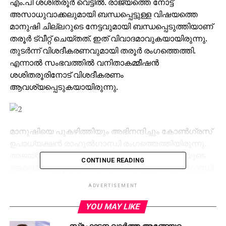
എം.പി ശശിതരൂര്‍ വെട്ടില്‍. രാജ്യത്തെ നോട്ട്
അസാധുവാക്കലുമായി ബന്ധപ്പെട്ടുള്ള വിഷയത്തെ
മാനുഷി ചില്ലറുടെ നേട്ടവുമായി ബന്ധപ്പെടുത്തിയാണ്
തരൂര്‍ ട്വീറ്റ് ചെയ്തത്. ഇത് വിവാദമാവുകയായിരുന്നു.
തുടര്‍ന്ന് വിശദീകരണവുമായി തരൂര്‍ രംഗത്തെത്തി.
എന്നാല്‍ സംഭവത്തില്‍ വനിതാകമ്മീഷന്‍
ശശിതരൂരിനോട് വിശദീകരണം
ആവശ്യപ്പെടുകയായിരുന്നു.
മാനുഷിയെ പുകഴിത്തിയും അഭിനന്ദിച്ചും കോണ്‍ഗ്രസ്
ഉപാധ്യക്ഷന്‍ രാഹുല്‍ഗാന്ധി രംഗത്തെത്തിയിരുന്നു.
അജയ്യമായ പ്രസരിപ്പും മേന്മയുമുളള യുവതയുടെ
CONTINUE READING
കൈയിലാണ് ഇന്ത്യയുടെ ഭാവിയെന്ന് രാഹുല്‍ ഗാന്ധി
പറഞ്ഞു.ട്വിറ്ററിലാണ് രാഹുലിന്റെ അഭിനന്ദനം
ADVERTISEMENT
പ്രത്യക്ഷപ്പെട്ടത്.
YOU MAY LIKE
പതിനേഴു വര്‍ഷത്തിനു ശേഷമാണ് മാനുഷിയിലൂടെ
സ്‌ഫോടന വാര്‍ത്ത അങ്ങേയറ്റം
ലോകസുന്ദരിപ്പട്ടം വീണ്ടും ഇന്ത്യയില്‍ എത്തുന്നത്.