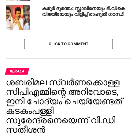
കരൂര്‍ ദുരന്തം: സ്റ്റാലിനെയും ടി.വി.കെ
വിജയിയേയും വിളിച്ച് രാഹുല്‍ ഗാന്ധി
CLICK TO COMMENT
KERALA
ശബരിമല സ്വര്‍ണക്കൊള്ള
സിപിഎമ്മിന്റെ അറിവോടെ,
ഇനി ചോദ്യം ചെയ്യേണ്ടത്
കടകംപള്ളി
സുരേന്ദ്രനെയെന്ന് വി.ഡി
സതീശന്‍