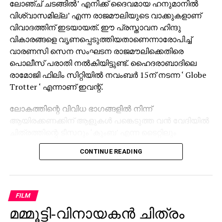
ലോഞ്ച് ചടങ്ങില്‍’ എനിക്ക് ദൈവമായ ഹനുമാനില്‍
വിശ്വാസമില്ല’ എന്ന രാജമൗലിയുടെ വാക്കുകളാണ്
വിവാദത്തിന് ഇടയായത്. ഈ പ്രസ്താവന ഹിന്ദു
വികാരങ്ങളെ വൃണപ്പെടുത്തിയതാണെന്നാരോപിച്ച്
വാരണസി സെന സംഘടന രാജമൗലിക്കെതിരെ
പൊലീസ് പരാതി നല്‍കിയിട്ടുണ്ട്. ഹൈദരാബാദിലെ
രാമോജി ഫിലിം സിറ്റിയില്‍ നവംബര്‍ 15ന് നടന്ന ‘ Globe
Trotter ‘ എന്നാണ് ഇവന്റ്.
ലോകത്തിന്റെ വിവിധ ഭാഗങ്ങളില്‍ നിന്ന്
ആയിരക്കണക്കിന് ആളുകള്‍ പങ്കെടുത്ത വന്‍ വേദിയില്‍
ചിത്രത്തിന്റെ ടീസറും ‘കുംബ’ എന്ന ടൈറ്റിലും
പുറത്തിറക്കിയിരുന്നു. സാങ്കേതിക പ്രശ്‌നങ്ങള്‍ നേരിട്ട
CONTINUE READING
സമയത്താണ് രാജമൗലി വിവാദമായി മാറിയ പ്രസ്താവന
നടത്തിയതെന്ന് പരാതിയില്‍ ചൂണ്ടിക്കാണിക്കുന്നു.
‘സംവിധായകന്‍ രാജമൗലി ഹിന്ദു മതവികാരങ്ങളെ
വൃണപ്പെടുത്തി എന്നാരോപിച്ച് പരാതി ലഭിച്ചിട്ടുണ്ട്.
FILM
ഇതുവരെ കേസായി രജിസ്റ്റര്‍ ചെയ്തിട്ടില്ല.
മമ്മൂട്ടി-വിനായകന്‍ ചിത്രം