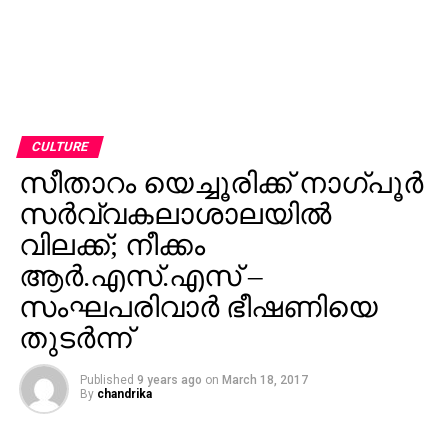
CULTURE
സീതാറം യെച്ചൂരിക്ക് നാഗ്പൂര്‍
സര്‍വ്വകലാശാലയില്‍
വിലക്ക്; നീക്കം
ആര്‍.എസ്.എസ് –
സംഘപരിവാര്‍ ഭീഷണിയെ
തുടര്‍ന്ന്
Published
9 years ago
on
March 18, 2017
By
chandrika