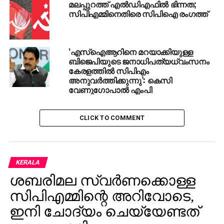
മലപ്പുറത്ത് എല്‍ഡിഎഫില്‍ ഭിന്നത;
സിപിഎമ്മിനെതിരെ സിപിഐ രംഗത്ത്
‘എസ്‌ഐആറിനെ മറയാക്കിയുള്ള
ബിജെപിയുടെ ജനാധിപത്യധ്വംസനം
കേരളത്തില്‍ സിപിഎം
അനുവര്‍ത്തിക്കുന്നു’: കെസി
വേണുഗോപാല്‍ എംപി
CLICK TO COMMENT
KERALA
ശബരിമല സ്വര്‍ണക്കൊള്ള
സിപിഎമ്മിന്റെ അറിവോടെ,
ഇനി ചോദ്യം ചെയ്യേണ്ടത്