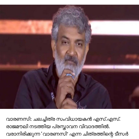
വാരണസി: ചലച്ചിത്ര സംവിധായകന്‍ എസ്.എസ്.
രാജമൗലി നടത്തിയ പ്രസ്താവന വിവാദത്തില്‍.
വരാനിരിക്കുന്ന ‘വാരണസി’ എന്ന ചിത്രത്തിന്റെ ടീസര്‍