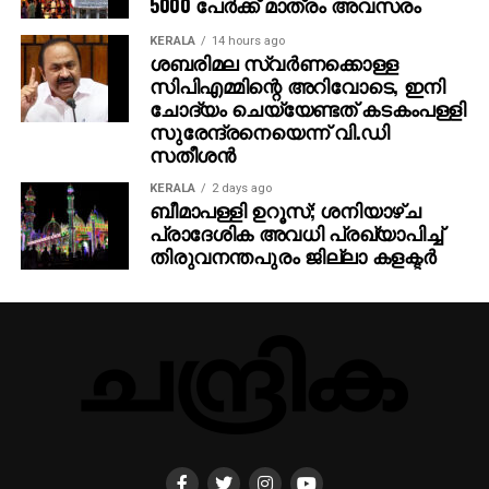
5000 പേര്‍ക്ക് മാത്രം അവസരം
KERALA
14 hours ago
ശബരിമല സ്വര്‍ണക്കൊള്ള
സിപിഎമ്മിന്റെ അറിവോടെ, ഇനി
ചോദ്യം ചെയ്യേണ്ടത് കടകംപള്ളി
സുരേന്ദ്രനെയെന്ന് വി.ഡി
സതീശന്‍
KERALA
2 days ago
ബീമാപള്ളി ഉറൂസ്; ശനിയാഴ്ച
പ്രാദേശിക അവധി പ്രഖ്യാപിച്ച്
തിരുവനന്തപുരം ജില്ലാ കളക്ടര്‍