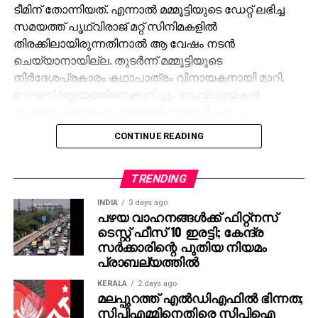
ടീമിന് തോന്നിയത്. എന്നാല്‍ മമ്മൂട്ടിയുടെ ഡേറ്റ് ലഭിച്ച
സമയത്ത് പൃഥ്വിരാജ് മറ്റ് സിനിമകളില്‍
തിരക്കിലായിരുന്നതിനാല്‍ ആ വേഷം നടന്‍
ചെയ്യാനായില്ല. തുടര്‍ന്ന് മമ്മൂട്ടിയുടെ
നിര്‍ദേശപ്രകാരം കഥാപാത്രം വിനായകനായി മാറി.
വേഷനിര്‍ണ്ണയത്തിനെക്കുറിച്ചും സംവിധായകന്‍
പറഞ്ഞു. ഒരുകഥാപാത്രത്തിന് മമ്മൂട്ടി ഏറ്റവും
അനുയോജ്യനാണെന്ന് തോന്നിയതിനാല്‍
CONTINUE READING
എക്‌സിക്യൂട്ടീവ് പ്രൊഡ്യൂസര്‍ വിവേക് ദാമോദരന്‍
വഴിയാണ് മമ്മൂട്ടിയെ സമീപിച്ചത്. ഇതിനകം തന്നെ
തങ്ങള്‍ക്ക് മനസ്സിലുണ്ടായിരുന്നതുപോലെ തന്നെയാണ്
TRENDING
പൃഥ്വിരാജും ആ വേഷം മമ്മൂക്ക ചെയ്യണം എന്ന്
INDIA
3 days ago
നിര്‍ദേശിച്ചതെന്നും അദ്ദേഹം വെളിപ്പെടുത്തി. ജിതിന്‍
പഴയ വാഹനങ്ങള്‍ക്ക് ഫിറ്റ്‌നസ്
ടെസ്റ്റ് ഫീസ് 10 ഇരട്ടി; കേന്ദ്ര
കെ. ജോസ് പറഞ്ഞു പോലെ, വിനായകന്‍ അവതരിപ്പിച്ച
സര്‍ക്കാരിന്റെ പുതിയ നിയമം
വേഷം തന്നെയാണ് ആദ്യം പൃഥ്വിരാജിന്
പ്രാബല്യത്തില്‍
പരിഗണിച്ചത്. മമ്മൂട്ടി കമ്പനി നിര്‍മിച്ച ‘കളങ്കാവല്‍’
നവംബര്‍ 27ന് തീയേറ്ററുകളില്‍ റിലീസ് ചെയ്യും.
KERALA
2 days ago
മലപ്പുറത്ത് എല്‍ഡിഎഫില്‍ ഭിന്നത;
സിപിഎമ്മിനെതിരെ സിപിഐ