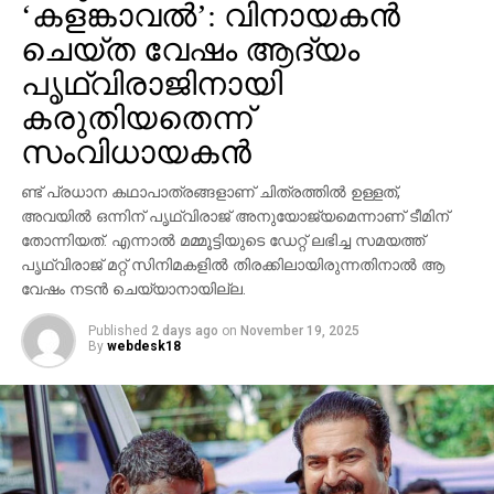
സംഭവത്തിന്റെ നിജസ്ഥിതി പരിശോധിച്ചു വരുന്നു’ എന്ന്
‘കളങ്കാവല്‍’: വിനായകന്‍
വാരണസി പൊലീസിന്റെ വക്താവ് അറിയിച്ചു. ചടങ്ങില്‍
ചെയ്ത വേഷം ആദ്യം
പ്രധാന താരങ്ങള്‍ ആയിരുന്ന മഹേഷ് ബാബു,
പൃഥ്വിരാജിനായി
പൃഥ്വിരാജ് സുകുമാരന്‍, പ്രിയങ്ക ചോപ്ര എന്നിവരുടെ
കരുതിയതെന്ന്
സാന്നിധ്യം ഇവന്റിനെ ദേശീയ തലത്തില്‍ തന്നെ
ശ്രദ്ധേയമാക്കി. ചിത്രത്തില്‍ പ്രിയങ്ക ചോപ്ര
സംവിധായകന്‍
മന്ദാകിനിയായി, പൃഥ്വിരാജ് സുകുമാരന്‍ കുംബയായി
പ്രത്യക്ഷപ്പെടും. 2027ലെ സങ്ക്രാന്തി റിലീസിനായി
ണ്ട് പ്രധാന കഥാപാത്രങ്ങളാണ് ചിത്രത്തില്‍ ഉള്ളത്,
‘വാരണസി’ ഒരുക്കപ്പെടുന്നുണ്ട്. എന്നാല്‍
അവയില്‍ ഒന്നിന് പൃഥ്വിരാജ് അനുയോജ്യമെന്നാണ് ടീമിന്
തോന്നിയത്. എന്നാല്‍ മമ്മൂട്ടിയുടെ ഡേറ്റ് ലഭിച്ച സമയത്ത്
ചിത്രത്തെക്കാള്‍ വലിയ ചര്‍ച്ചയാകുന്നത്
പൃഥ്വിരാജ് മറ്റ് സിനിമകളില്‍ തിരക്കിലായിരുന്നതിനാല്‍ ആ
സംവിധായകന്റെ പ്രസ്താവനയും അതിനുശേഷം
വേഷം നടന്‍ ചെയ്യാനായില്ല.
ഉയര്‍ന്ന പ്രതിഷേധങ്ങളുമാണ്.
Published
2 days ago
on
November 19, 2025
By
webdesk18