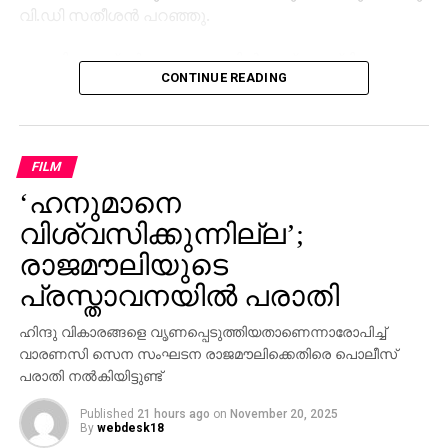
വി.ഡി സതീശന്‍ പറഞ്ഞു.
ശബരിമല സ്വര്‍ണക്കൊള്ളയില്‍ മുഖ്യമന്ത്രി
CONTINUE READING
പിണറായി വിജയന്‍ എന്തുകൊണ്ട് മൗനം പാലിക്കുന്നു.
സ്വന്തം നേതാക്കള്‍ ജയിലിലേക്ക് പോകുമ്പോള്‍
പാര്‍ട്ടിക്ക് ഒരു കുഴപ്പവുമില്ലെന്ന് പറയാന്‍ എം.വി
ഗോവിന്ദന് മാത്രമേ കഴിയൂവെന്നും വി.ഡി സതീശന്‍
FILM
പരിഹസിച്ചു. എന്തുകൊണ്ട് ദേവസ്വം ബോര്‍ഡ്
‘ഹനുമാനെ
പോറ്റിക്കെതിരെ പരാതി നല്‍കിയില്ലെന്നും പോറ്റി
കുടുങ്ങിയാല്‍ പലരും കുടുങ്ങും എന്ന് സിപിഎമ്മിന്
വിശ്വസിക്കുന്നില്ല’;
അറിയാമായിരുന്നുവെന്നും അദ്ദേഹം കൂട്ടിച്ചേര്‍ത്തു.
രാജമൗലിയുടെ
പ്രസ്താവനയില്‍ പരാതി
ഹിന്ദു വികാരങ്ങളെ വൃണപ്പെടുത്തിയതാണെന്നാരോപിച്ച്
വാരണസി സെന സംഘടന രാജമൗലിക്കെതിരെ പൊലീസ്
പരാതി നല്‍കിയിട്ടുണ്ട്
Published
21 hours ago
on
November 20, 2025
By
webdesk18