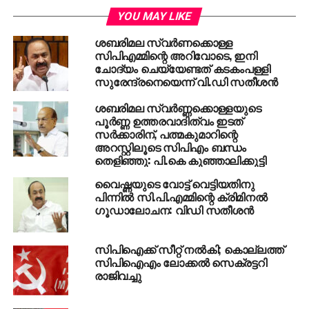
പ്രഭാഷണത്തിന്റെ രണ്ട് നാള്‍ മുമ്പ് മാത്രം
YOU MAY LIKE
മുന്നറിയിപ്പില്ലാതെ വിലക്കേര്‍പ്പെടുത്തിയവിസിയുടെ
നിലപാട് ന്യായീകരിക്കാവുന്നതല്ലെന്ന്്
ശബരിമല സ്വര്‍ണക്കൊള്ള
പ്രതിഷേധകര്‍ പറയുന്നത്. വിസിയുടെ നടപടിയെ
സിപിഎമ്മിന്റെ അറിവോടെ, ഇനി
അപലപിച്ച് എഴുത്തുകാരും ചിന്തകരും രംഗത്തുവന്നു.
ചോദ്യം ചെയ്യേണ്ടത് കടകംപള്ളി
സുരേന്ദ്രനെയെന്ന് വി.ഡി സതീശന്‍
ആര്‍എസ്എസിന്റെയും മറ്റ് അനുബന്ധ
സംഘടനകളുടെയും ഭീഷണിക്ക് വഴങ്ങി ഇത്തരം
ശബരിമല സ്വര്‍ണ്ണക്കൊള്ളയുടെ
നീക്കങ്ങളിലേക്ക് പോകരുതെന്ന് വിദ്യാര്‍ത്ഥികളും
പൂര്‍ണ്ണ ഉത്തരവാദിത്വം ഇടത്
സര്‍ക്കാരിന്, പത്മകുമാറിന്റെ
ആവശ്യപ്പെട്ടു.
അറസ്റ്റിലൂടെ സിപിഎം ബന്ധം
തെളിഞ്ഞു: പി.കെ കുഞ്ഞാലിക്കുട്ടി
RELATED TOPICS:
CPM
RSS
SITARAM YECHURY
വൈഷ്ണയുടെ വോട്ട് വെട്ടിയതിനു
പിന്നില്‍ സി.പി.എമ്മിന്റെ ക്രിമിനല്‍
UP NEXT
മലപ്പുറം ഉപതെരഞ്ഞെടുപ്പ്: ‘പൊതുസമ്മതര്‍’
ഗൂഡാലോചന: വിഡി സതീശന്‍
തടിയൂരുന്നു; ഇടതുമുന്നണിയില്‍ ആശയകുഴപ്പം
രൂക്ഷം
സിപിഐക്ക് സീറ്റ് നല്‍കി; കൊല്ലത്ത്
സിപിഐഎം ലോക്കല്‍ സെക്രട്ടറി
DON'T MISS
‘കാമ്പസുകളില്‍ എസ്എഫ്‌ഐയെ
രാജിവച്ചു
ഒറ്റപ്പെടുത്താന്‍ ശ്രമം’ എഐഎസ്എഫിനെ
വിമര്‍ശിച്ച് പിണറായി