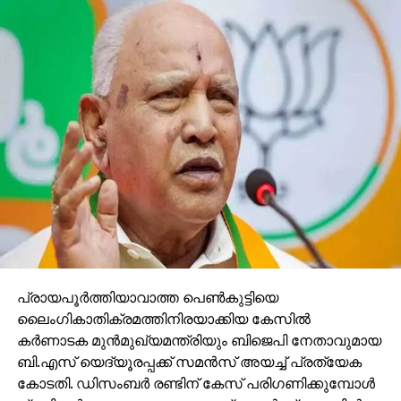
പരിക്കേറ്റവരെ ആശുപത്രിയില്‍
പ്രവേശിപ്പിച്ചിരിക്കുകയാണ്. സംഭവസ്ഥലത്ത്
ഫോറന്‍സിക് സംഘം പരിശോധന നടത്തുകയും
തീപിടിത്തത്തിന്റെ കാരണം കണ്ടെത്താന്‍ അന്വേഷണം
തുടരുകയാണെന്നും പൊലീസ് അറിയിച്ചു.
ആംബുലന്‍സ് തീപിടിത്തത്തിന്റെ കാരണം സംബന്ധിച്ച്
ഇപ്പോഴും വ്യക്തതയില്ലെങ്കിലും, വരുത്തിയ
അനന്തരഫലങ്ങള്‍ പ്രദേശവാസികളെയും
ആരോഗ്യവ്യവസ്ഥയെയും നടുക്കിയിരിക്കുകയാണ്.
പ്രായപൂര്‍ത്തിയാവാത്ത പെണ്‍കുട്ടിയെ
ലൈംഗികാതിക്രമത്തിനിരയാക്കിയ കേസില്‍
കര്‍ണാടക മുന്‍മുഖ്യമന്ത്രിയും ബിജെപി നേതാവുമായ
ബി.എസ് യെദ്യൂരപ്പക്ക് സമന്‍സ് അയച്ച് പ്രത്യേക
കോടതി. ഡിസംബര്‍ രണ്ടിന് കേസ് പരിഗണിക്കുമ്പോള്‍