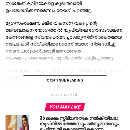
സാങ്കേതികവിദ്യകളെ കൂടുതലായി
ഉപയോഗിക്കണമെന്നും യോഗി പറഞ്ഞു.
മൃഗസംരക്ഷണ, ക്ഷീര വികസന വകുപ്പിന്റെ
അവലോകന യോഗത്തില്‍ യുപിയിലെ ഗോസംരക്ഷണ
കേന്ദ്രങ്ങളെ സ്വയംപര്യാപ്തമാക്കുന്നതിന് ശക്തമായ
നടപടികള്‍ സ്വീകരിക്കണമെന്ന് യോഗി നിര്‍ദേശിച്ചു.
നാടന്‍ പശുക്കള്‍ക്കായി മത്സരങ്ങള്‍
സംഘടിപ്പിക്കണമെന്നും മുഖ്യമന്ത്രി കൂട്ടിച്ചേര്‍ത്തു.
കയ്യേറ്റഭൂമിയായ 40,968.29 ഹെക്ടര്‍ മേച്ചില്‍പ്പുറങ്ങള്‍
ഒഴിപ്പിച്ചു. 12,168.78 ഹെക്ടര്‍ ഭൂമി പച്ചപ്പുല്ല്
CONTINUE READING
ഉല്‍പാദനത്തിനായി ഒരുക്കിയിട്ടുണ്ട്. ഇത് ഗ്രാമീണ
തൊഴിലവസരങ്ങള്‍ സൃഷ്ടിക്കുമെന്നും വനിതാ സ്വയം
ADVERTISEMENT
സഹായ സംഘങ്ങള്‍ക്ക് സഹായകമാകുമെന്നും
അദ്ദേഹം പറഞ്ഞു.
YOU MAY LIKE
35 ലക്ഷം സ്ത്രീധനതുക നല്‍കിയില്ല;
സംസ്ഥാനത്തുടനീളമുള്ള 7693 ഗോ ആശ്രമങ്ങളിലായി
യുപിയില്‍ ഭര്‍ത്താവും ഭര്‍തൃമാതാവും
11.49 ലക്ഷം പശുക്കളെ സംരക്ഷിക്കുന്നുണ്ട്. 2024-25ല്‍
ചേര്‍ന്ന് തീ കൊളുത്തി കൊന്നു