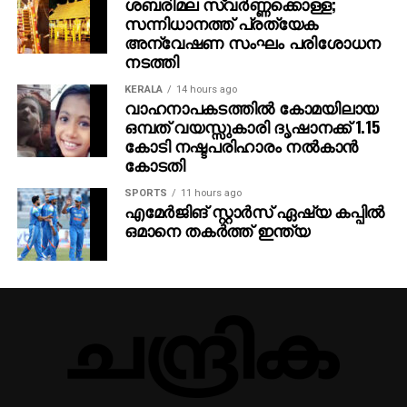
ശബരിമല സ്വര്‍ണ്ണക്കൊള്ള;
സന്നിധാനത്ത് പ്രത്യേക
അന്വേഷണ സംഘം പരിശോധന
നടത്തി
KERALA
14 hours ago
വാഹനാപകടത്തില്‍ കോമയിലായ
ഒമ്പത് വയസ്സുകാരി ദൃഷാനക്ക് 1.15
കോടി നഷ്ടപരിഹാരം നല്‍കാന്‍
കോടതി
SPORTS
11 hours ago
എമേര്‍ജിങ് സ്റ്റാര്‍സ് ഏഷ്യ കപ്പില്‍
ഒമാനെ തകര്‍ത്ത് ഇന്ത്യ