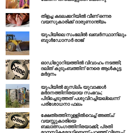
പാല്‍ സംഭരണം പ്രതിദിനം 3.97 ലക്ഷം
ലിറ്ററിലെത്തിയെന്നും ഇത് മുന്‍ വര്‍ഷത്തേക്കാള്‍ 10
തിളച്ച കടലക്കറിയില്‍ വീണ് ഒന്നര
ശതമാനം വര്‍ധനവാണെന്നും 2025-26 വര്‍ഷങ്ങളില്‍
വയസുകാരിക്ക് ദാരുണാന്ത്യം
4922 പുതിയ സഹകരണ ക്ഷീര സംഘങ്ങള്‍
സ്ഥാപിക്കുമെന്നും യോഗി ആദിത്യനാഥ് പറഞ്ഞു.
യുപിയിലെ സംഭലില്‍ ഖബര്‍സ്ഥാനിലും
ബുള്‍ഡോസര്‍ രാജ്
RELATED TOPICS:
COW DUNG
UTTAR PRADESH
YOGI ADHITHYANADH
ഓഡിറ്റോറിയത്തില്‍ വിവാഹം നടത്തി;
UP NEXT
ആര്‍ത്തവ സമയത്ത് ഭക്ഷണമുണ്ടാക്കി, യുവതിയെ
ദലിത് കുടുംബത്തിന് നേരെ ആള്‍കൂട്ട
മര്‍ദ്ദനം
കൊന്ന് സാരിയില്‍ കെട്ടിത്തൂക്കി; ഭര്‍ത്തൃ
വീട്ടുക്കാര്‍ ഒളിവില്‍
യുപിയില്‍ മുസ്‌ലിം യുവാക്കള്‍
DON'T MISS
മര്‍ദനത്തിനിരയായ സംഭവം;
ഇസ്രാഈല്‍ വിമാനത്താവളത്തില്‍ ഹൂഥി
പിടിച്ചെടുത്തത് പശുവിറച്ചിയല്ലെന്ന്
മിസൈല്‍ ആക്രമണം
പരിശോധനാ ഫലം
ക്ഷേത്രത്തിനുള്ളില്‍വെച്ച് അഞ്ച്
വയസ്സുകാരിയെ
ബലാത്സംഗത്തിനിരയാക്കി; പ്രതി
മാനസികരോഗിയെന്ന് പറഞ്ഞ് വിട്ടയച്ച്