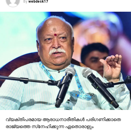
By
webdesk17
വ്യക്തിപരമായ ആരാധനാരീതികള്‍ പരിഗണിക്കാതെ
രാജ്യത്തെ സ്‌നേഹിക്കുന്ന ഏതൊരാളും