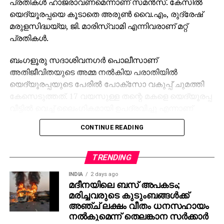
പ്രതികള്‍ ഹാജരാവണമെന്നാണ് സമന്‍സ്. കേസില്‍
യെദ്യൂരപ്പയെ കൂടാതെ അരുണ്‍ വൈ.എം, രുദ്രേഷ്
മരുളസിദ്ധയ്യ, ജി. മാരിസ്വാമി എന്നിവരാണ് മറ്റ്
പ്രതികള്‍.
ബംഗളൂരു സദാശിവനഗര്‍ പൊലീസാണ്
അതിജീവിതയുടെ അമ്മ നല്‍കിയ പരാതിയില്‍
യെദ്യൂരപ്പയുടെ പേരില്‍ പോക്‌സോ വകുപ്പ് ചുമത്തി
കേസെടുത്തത്. 17 വയസുള്ള തന്റെ മകളെ യെദ്യൂരപ്പ
വീട്ടില്‍ വെച്ച് ലൈംഗികമായി ഉപദ്രവിച്ചു എന്നാണ്
പെണ്‍കുട്ടിയുടെ അമ്മയുടെ പരാതി. അന്വേഷണം
CONTINUE READING
പിന്നീട് സര്‍ക്കാര്‍ സിഐഡിക്ക് കൈമാറി. കേസ്
പരിഗണിക്കുന്ന ബംഗളൂരുവിലെ ജനപ്രതിനിധികളുടെ
പ്രത്യേക കോടതി യെദ്യൂരപ്പയോട് ഹാജരാകാന്‍
TRENDING
ആവശ്യപ്പെട്ട് സമന്‍സ് അയച്ചത് ചോദ്യം ചെയ്ത്
INDIA
2 days ago
യെദ്യൂരപ്പ ഹൈക്കോടതിയെ സമീപിച്ചു. എന്നാല്‍,
മദീനയിലെ ബസ് അപകടം;
കേസ് റദ്ദാക്കണമെന്ന യെദ്യൂരപ്പയുടെ ആവശ്യം
മരിച്ചവരുടെ കുടുംബങ്ങള്‍ക്ക്
ഹൈക്കോടതി തള്ളിയിരുന്നു.
അഞ്ച് ലക്ഷം വീതം ധനസഹായം
നല്‍കുമെന്ന് തെലങ്കാന സര്‍ക്കാര്‍