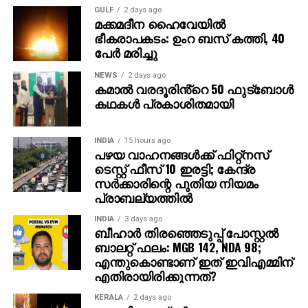
കേസില്‍ യെദ്യൂരപ്പ വിചാരണ നേരിടണമെന്നും
GULF
2 days ago
ഹൈക്കോടതി വിധിച്ചിരുന്നു. കേസിന്റെ വിചാരണയില്‍
മക്കമദീന ഹൈവേയില്‍
അത്യാവശ്യമല്ലെങ്കില്‍ നേരിട്ട് ഹാജരാകാന്‍
ഭീകരാപകടം: ഉംറ ബസ് കത്തി, 40
പേര്‍ മരിച്ചു
യെദ്യൂരപ്പയെ നിര്‍ബന്ധിക്കരുതെന്ന് കോടതി
ഉത്തരവിട്ടു. ജസ്റ്റിസ് എം.ഐ അരുണിന്റെ സിംഗിള്‍
NEWS
2 days ago
ബെഞ്ചിന്റെയായിരുന്നു വിധി. ഹൈക്കോടതി വിധിക്ക്
കമാൽ വരദൂരിൻ്റെ 50 ഫുട്ബോൾ
പിന്നാലെ സ്‌പെഷ്യല്‍ പബ്ലിക്ക് പ്രോസിക്യൂട്ടര്‍
കഥകൾ പ്രകാശിതമായി
അശോക് നായിക് അതിവേഗ കോടതിയെ
സമീപിക്കുകയായിരുന്നു.
INDIA
15 hours ago
പഴയ വാഹനങ്ങള്‍ക്ക് ഫിറ്റ്‌നസ്
ടെസ്റ്റ് ഫീസ് 10 ഇരട്ടി; കേന്ദ്ര
സര്‍ക്കാരിന്റെ പുതിയ നിയമം
പ്രാബല്യത്തില്‍
INDIA
3 days ago
ബീഹാർ തിരഞ്ഞെടുപ്പ് പോസ്റ്റൽ
ബാലറ്റ് ഫലം: MGB 142, NDA 98;
എന്തുകൊണ്ടാണ് ഇത് ഇവിഎമ്മിന്
എതിരായിരിക്കുന്നത്?
KERALA
2 days ago