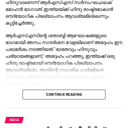
ഹിന്ദുവാണെന്ന് ആര്‍എസ്എസ് സര്‍സംഘചാലക്
മോഹന്‍ ഭാഗവത്. ഇന്ത്യയ്ക്ക് ഹിന്ദു രാഷ്ട്രമാകാന്‍
ഔദ്യോഗിക പ്രഖ്യാപനം ആവശ്യമില്ലെന്നും
കൂട്ടിച്ചേര്‍ത്തു.
ആര്‍എസ്എസിന്റെ ശതാബ്ദി ആഘോഷങ്ങളുടെ
ഭാഗമായി അസം സന്ദര്‍ശന വേളയിലാണ് അദ്ദേഹം ഈ
പരാമര്‍ശം നടത്തിയത്. ‘ഭാരതവും ഹിന്ദുവും
പര്യായങ്ങളാണ്,’ അദ്ദേഹം പറഞ്ഞു, ഇന്ത്യക്ക് ഒരു
ഹിന്ദു രാഷ്ട്രമായി ഔദ്യോഗിക പ്രഖ്യാപനം
ആവശ്യമില്ല. അതിന്റെ നാഗരിക ധാര്‍മ്മികത
ഇതിനകം അതിനെ പ്രതിഫലിപ്പിക്കുന്നു. എന്നും
അദ്ദേഹം പറഞ്ഞു.
CONTINUE READING
അസമിലെ ജനസംഖ്യാപരമായ മാറ്റങ്ങളെയും
സാംസ്‌കാരിക സംരക്ഷണത്തെയും കുറിച്ചുള്ള
ആശങ്കകളെ അഭിസംബോധന ചെയ്ത ഭഗവത്,
ആത്മവിശ്വാസം, ജാഗ്രത, ഒരാളുടെ ഭൂമിയോടും
INDIA
സ്വത്വത്തോടും ഉള്ള ഉറച്ച ബന്ധം എന്നിവയ്ക്ക്