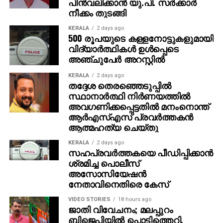
പിന്‍വലിക്കാന്‍ യു.പി. സര്‍ക്കാര്‍
പഴയപോലെ കച്ചവടം തുടരും. ഭാര്യയുടെ ആഗ്രഹം
നീക്കം തുടങ്ങി
പോലെ സ്ഥലം വാങ്ങി വീട് പണിയും ‘ എന്നതായിരുന്നു
അമിതിന്റെ പ്രതികരണം. സാധാരണ മനുഷ്യന്റെ
KERALA
2 days ago
500 രൂപയുടെ കള്ളനോട്ടുകളുമായി
മനോഹരമായ പങ്കുവെക്കലാണ് ഇപ്പോള്‍ സോഷ്യല്‍
വിദ്യാര്‍ത്ഥികള്‍ ഉള്‍പ്പെടെ
മീഡിയയില്‍ ചര്‍ച്ചയായിരിക്കുന്നത്.
അഞ്ചുപേര്‍ അറസ്റ്റില്‍
KERALA
2 days ago
തദ്ദേശ തെരഞ്ഞെടുപ്പില്‍
സ്ഥാനാര്‍ത്ഥി നിര്‍ണയത്തില്‍
അവഗണിക്കപ്പെട്ടതില്‍ മനംനൊന്ത്
ആര്‍എസ്എസ് പ്രവര്‍ത്തകന്‍
ആത്മഹത്യ ചെയ്തു
KERALA
2 days ago
സഹപ്രവര്‍ത്തകയെ പീഡിപ്പിക്കാന്‍
ശ്രമിച്ച പൊലീസ്
അസോസിയേഷന്‍
നേതാവിനെതിരെ കേസ്
VIDEO STORIES
18 hours ago
ജാതി വിവേചനം; മലപ്പുറം
ബിജെപിയില്‍ പൊട്ടിത്തെറി,