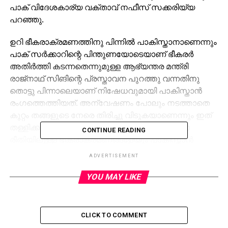
പാക് വിദേശകാര്യ വക്താവ് നഫീസ് സക്കരിയ്യ
പറഞ്ഞു.
ഉറി ഭീകരാക്രമണത്തിനു പിന്നില്‍ പാകിസ്താനാണെന്നും
പാക് സര്‍ക്കാറിന്റെ പിന്തുണയോടെയാണ് ഭീകരര്‍
അതിര്‍ത്തി കടന്നതെന്നുമുള്ള ആഭ്യന്തര മന്ത്രി
രാജ്‌നാഥ് സിങിന്റെ പ്രസ്താവന പുറത്തു വന്നതിനു
തൊട്ടു പിന്നാലെയാണ് നിഷേധവുമായി പാകിസ്താന്‍
രംഗത്തെത്തിയത്. അന്വേഷണം പോലും നടത്താതെ
കുറ്റം തങ്ങളുടെ നേരെ തിരിച്ചു വിടുകയാണെന്നും ഇത്
തള്ളിക്കളയുന്നതായും നഫീസ് പറഞ്ഞു. എല്ലാ
CONTINUE READING
രീതിയിലുള്ള ഭീകരാക്രമണങ്ങളേയും പാകിസ്താന്‍
അപലപിക്കുന്നതായും അദ്ദേഹം പറഞ്ഞു. ഉറി
ADVERTISEMENT
ഭീകരാക്രമണത്തിന് വലിയ രീതിയിലുള്ള
പ്രാധാന്യമാണ് പാക് മാധ്യമങ്ങള്‍ നല്‍കിയത്.
YOU MAY LIKE
RELATED TOPICS:
CLICK TO COMMENT
UP NEXT