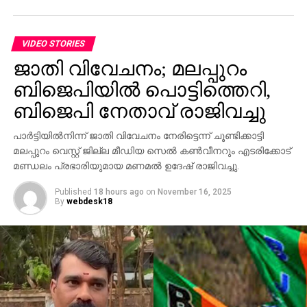
സഊദി കിരീടാവകാശിയുടെ
അമേരിക്കന്‍ സന്ദര്‍ശനത്തിന് തുടക്കമായി
DON'T MISS
VIDEO STORIES
അഖിലേഷിനെതിരെ മുലായം: ശിവ്പാല്‍
മുഖ്യമന്ത്രിയായിരുന്നെങ്കില്‍ താന്‍
ജാതി വിവേചനം; മലപ്പുറം
പ്രധാനമന്ത്രിയായേനേ
ബിജെപിയില്‍ പൊട്ടിത്തെറി,
ബിജെപി നേതാവ് രാജിവച്ചു
പാര്‍ട്ടിയില്‍നിന്ന് ജാതി വിവേചനം നേരിട്ടെന്ന് ചൂണ്ടിക്കാട്ടി
മലപ്പുറം വെസ്റ്റ് ജില്ല മീഡിയ സെല്‍ കണ്‍വീനറും എടരിക്കോട്
മണ്ഡലം പ്രഭാരിയുമായ മണമല്‍ ഉദേഷ് രാജിവച്ചു.
Published
18 hours ago
on
November 16, 2025
By
webdesk18