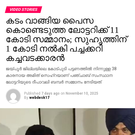
പ്രോസസ്സിംഗ് ഫീസ് എന്ന പേരില്‍ പണം അടയ്ക്കാനും
ആവശ്യപ്പെടുന്നതാണ് സാധാരണ രീതി. ചിലര്‍
VIDEO STORIES
മാല്‍വെയര്‍ ഇന്‍സ്റ്റാള്‍ ചെയ്യാനോ ഡാറ്റ
കടം വാങ്ങിയ പൈസ
മോഷ്ടിക്കാനോ ലക്ഷ്യമിട്ടുള്ള വ്യാജ അഭിമുഖ
കൊണ്ടെടുത്ത ലോട്ടറിക്ക് 11
സോഫ്റ്റ്‌വെയറുകളും അയക്കുന്നു. ഇത്തരം തട്ടിപ്പുകള്‍
വ്യക്തികള്‍ക്കും സ്ഥാപനങ്ങള്‍ക്കും ഗുരുതരമായ
കോടി സമ്മാനം; സുഹൃത്തിന്
ഭീഷണിയാണെന്ന് ഗൂഗിള്‍ മുന്നറിയിപ്പ് നല്‍കി.
1 കോടി നല്‍കി പച്ചക്കറി
നിയമാനുസൃത തൊഴിലുടമകള്‍ ഒരിക്കലും സാമ്പത്തിക
കച്ചവടക്കാരന്‍
വിവരങ്ങളോ പേയ്‌മെന്റെ് ആവശ്യങ്ങളോ
ഉന്നയിക്കില്ലെന്നും ഉപയോക്താക്കള്‍ ഓണ്‍ലൈനില്‍
ജയ്പൂര്‍ ജില്ലയിലെ കോട്പുടി പട്ടണത്തില്‍ നിന്നുള്ള 38
കൂടുതല്‍ ജാഗ്രത പാലിക്കണമെന്നും ഗൂഗിള്‍
കാരനായ അമിത് സെഹ്‌റയാണ് പഞ്ചാബ് സംസ്ഥാന
വ്യക്തമാക്കി.
ലോട്ടറിയുടെ ദീപാവലി ബമ്പര്‍ സമ്മാനം നേടിയത്.
Published
7 days ago
on
November 10, 2025
By
webdesk17