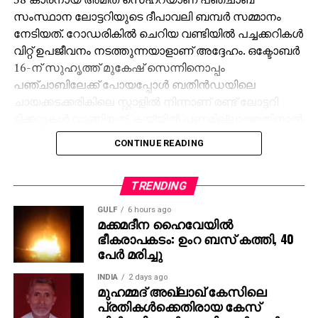
സംസ്ഥാന ലോട്ടറിയുടെ ദീപാവലി ബമ്പര്‍ സമ്മാനം
നേടിയത്. റോഡരികില്‍ ചെറിയ വണ്ടിയില്‍ പച്ചക്കറികള്‍
വിറ്റ് ഉപജീവനം നടത്തുന്നയാളാണ് അദ്ദേഹം. ഒക്ടോബര്‍
16-ന് സുഹൃത്ത് മുകേഷ് സെന്നിനൊപ്പം
പഞ്ചാബിലേക്ക് പോയപ്പോള്‍ ബതിന്‍ഡയിലെ
ചായക്കടക്കരികിലെ സ്റ്റാളില്‍ നിന്നാണ് രണ്ട് ലോട്ടറി
ടിക്കറ്റുകള്‍ വാങ്ങിയത്. കയ്യില്‍ പണമില്ലാത്തതിനാല്‍
മുകേഷിനോട് 1000 രൂപ കടം വാങ്ങുകയായിരുന്നു.
CONTINUE READING
ഒക്ടോബര്‍ 31ന് രാത്രി 10 മണിക്ക് മുകേഷിന്റെ ഫോണ്‍
കോളിലൂടെയാണ് 11 കോടിയുടെ ജാക്ക്‌പോട്ട്
അടിച്ചതറിയുന്നത്. രണ്ടാമത്തെ ടിക്കറ്റിനും 1000 രൂപ
TRENDING
സമ്മാനമായി ലഭിച്ചു. ലോട്ടറി അടിച്ച വിവരം
GULF
6 hours ago
അറിഞ്ഞപ്പോള്‍ ആദ്യം ഓര്‍ത്തത് സുഹൃത്ത്
മക്കമദീന ഹൈവേയില്‍
ഭീകരാപകടം: ഉംറ ബസ് കത്തി, 40
മുകേഷിനെയായിരുന്നു. അദ്ദേഹത്തിന്റെ രണ്ട്
പേര്‍ മരിച്ചു
പെണ്‍മക്കള്‍ക്ക് 50 ലക്ഷം രൂപ വീതം ആകെ ഒരു കോടി
നല്‍കുമെന്ന് അമിത് പറഞ്ഞു. ‘ പഞ്ചാബിലേക്ക്
INDIA
2 days ago
വരാന്‍പോലും 8,000 രൂപ കടം വാങ്ങിയിരുന്നു. അത്
മുഹമ്മദ് അഖ്‌ലാഖ് കേസിലെ
പ്രതികള്‍ക്കെതിരായ കേസ്
ഇപ്പോള്‍ തിരിച്ചടക്കും. കോടിപതിയായെങ്കിലും ഞാന്‍