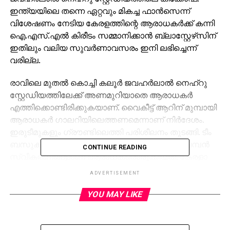
ഇന്ത്യയിലെ തന്നെ ഏറ്റവും മികച്ച ഫാന്‍സെന്ന്
വിശേഷണം നേടിയ കേരളത്തിന്റെ ആരാധകര്‍ക്ക് കന്നി
ഐ.എസ്.എല്‍ കിരീടം സമ്മാനിക്കാന്‍ ബ്ലാസ്റ്റേഴ്‌സിന്
ഇതിലും വലിയ സുവര്‍ണാവസരം ഇനി ലഭിച്ചെന്ന്
വരില്ല.
രാവിലെ മുതല്‍ കൊച്ചി കലൂര്‍ ജവഹര്‍ലാല്‍ നെഹ്‌റു
സ്റ്റേഡിയത്തിലേക്ക് അണമുറിയാതെ ആരാധകര്‍
എത്തിക്കൊണ്ടിരിക്കുകയാണ്. വൈകീട്ട് ആറിന് മുമ്പായി
ആരാധകര്‍ ഗാലറിയിലെത്തണമെന്നാണ് നിര്‍ദേശം.
ഇരുടീമുകളും ഗ്രൗണ്ടിലെത്തി പരിശീലനം തുടങ്ങി. ടീം
ബസുകളില്‍ നിന്നിറങ്ങിയ ഓരോ താരത്തിനും വമ്പന്‍
CONTINUE READING
സ്വീകരണങ്ങളാണ് ആരാധകരൊരുക്കിയത്. കേരളാ
താരങ്ങള്‍ക്ക് ലഭിച്ച അതേസ്വീകരണം
ADVERTISEMENT
കൊല്‍ക്കത്തയുടെ ഇയാന്‍ ഹ്യൂമിനും ആരാധകര്‍
നല്‍കി.
YOU MAY LIKE
എട്ടു ടീമുകള്‍ അണിനിരന്ന കിരീട പോരാട്ടത്തില്‍
അവശേഷിക്കുന്നത് രാജ്യത്തിന്റെ ഫുട്‌ബോള്‍