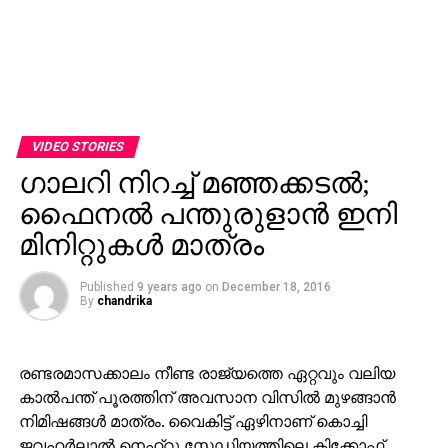
VIDEO STORIES
ഗാലറി നിറച്ച് മഞ്ഞക്കടല്‍;
ഫൈനല്‍ പന്തുരുളാന്‍ ഇനി
മിനിറ്റുകള്‍ മാത്രം
Published
9 years ago
on
December 18, 2016
By
chandrika
രണ്ടരമാസക്കാലം നീണ്ട രാജ്യത്തെ ഏറ്റവും വലിയ
കാല്‍പന്ത് പൂരത്തിന് അവസാന വിസില്‍ മുഴങ്ങാന്‍
നിമിഷങ്ങള്‍ മാത്രം. വൈകിട്ട് ഏഴിനാണ് കൊച്ചി
ജവഹര്‍ലാല്‍ നെഹ്‌റു സ്റ്റേഡിയത്തിലെ കിക്കോഫ്.