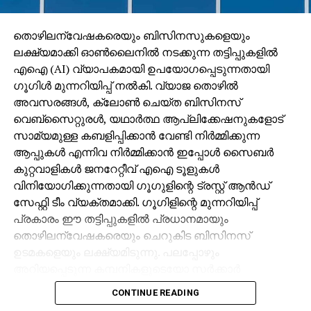
ഇറങ്ങിയേക്കും. മുന്നേറ്റത്തില്‍ കൊപ്പല്‍ വലിയ
അഴിച്ചുപണിക്ക് മുതിരില്ല. കെര്‍വന്‍സ് ബെല്‍ഫോര്‍ട്ട്,
തൊഴിലന്വേഷകരെയും ബിസിനസുകളെയും
ഡക്കന്‍സ് നാസണ്‍ എന്നിവര്‍ അണിനിരക്കും. ഒപ്പം സി
ലക്ഷ്യമാക്കി ഓണ്‍ലൈനില്‍ നടക്കുന്ന തട്ടിപ്പുകളില്‍
കെ വിനീതും. മുഹമ്മദ് റാഫി ഇന്ന് ഇറങ്ങുമോ എന്ന
എഐ (AI) വ്യാപകമായി ഉപയോഗപ്പെടുന്നതായി
കാര്യത്തില്‍ ഉറപ്പില്ല. മധ്യനിരയില്‍ മെഹ്താബ്
ഗൂഗിള്‍ മുന്നറിയിപ്പ് നല്‍കി. വ്യാജ തൊഴില്‍
ഹുസൈന്‍-അസ്‌റാക്ക് മഹ്മത് സഖ്യം
അവസരങ്ങള്‍, ക്ലോണ്‍ ചെയ്ത ബിസിനസ്
തന്നെയായിരിക്കും. പ്രതിരോധത്തില്‍ സന്ദേശ് ജിങ്കനും
വെബ്‌സൈറ്റുരള്‍, യഥാര്‍ത്ഥ ആപ്ലിക്കേഷനുകളോട്
ആരോണ്‍ ഹ്യൂസും സെഡ്രിക് ഹെങ്ബര്‍ട്ടും
സാമ്യമുള്ള കബളിപ്പിക്കാന്‍ വേണ്ടി നിര്‍മ്മിക്കുന്ന
നാലാമനായി റിനോ, കാദിയോ എന്നിവരില്‍
ആപ്പുകള്‍ എന്നിവ നിര്‍മ്മിക്കാന്‍ ഇപ്പോള്‍ സൈബര്‍
ഒരാളെത്തും. ഡല്‍ഹിക്കെതിരെ ഷൂട്ടൗട്ടില്‍
കുറ്റവാളികള്‍ ജനറേറ്റീവ് എഐ ടൂളുകള്‍
തിളങ്ങിയെങ്കിലും കളിയുടെ നിശ്ചിത സമയത്ത് തികഞ്ഞ
വിനിയോഗിക്കുന്നതായി ഗൂഗുളിന്റെ ട്രസ്റ്റ് ആന്‍ഡ്
പരാജയമായിരുന്ന സന്ദീപ് നന്ദിക്ക് പകരം ഗ്രഹാം
സേഫ്റ്റി ടീം വ്യക്തമാക്കി. ഗൂഗിളിന്റെ മുന്നറിയിപ്പ്
സ്റ്റാക്കിനാണ് ബാറിന് കീഴില്‍ കൂടുതല്‍ സാധ്യത.
പ്രകാരം ഈ തട്ടിപ്പുകളില്‍ പ്രധാനമായും
കൊല്‍ക്കത്ത നിരയില്‍ പരിക്കേറ്റ പ്രതിരോധ താരം
തൊഴിലന്വേഷകരെയും ചെറുകിട ബിസിനസ്
അര്‍ണബ് മൊണ്ടല്‍ കളിക്കില്ല. മുംബൈ
ഉടമകളെയും ലക്ഷ്യമിടുന്നു. പലപ്പോഴും
സിറ്റിക്കെതിരായ രണ്ടാംപാദ സെമിയില്‍ വിശ്രമിച്ച
അറിയപ്പെടുന്ന കമ്പനികളുടെയോ സര്‍ക്കാര്‍
മുന്‍നിര താരങ്ങളെല്ലാം ഇന്ന് തിരിച്ചെത്തും.
ഏജന്‍സികളുടെയോ പേരില്‍ വ്യാജ ജോലി
CONTINUE READING
വിജയികള്‍ക്ക് എട്ടു കോടി
ലിസ്റ്റിംഗുകള്‍ സൃഷ്ടിക്കപ്പെടുന്നു. ഇരകളോട്