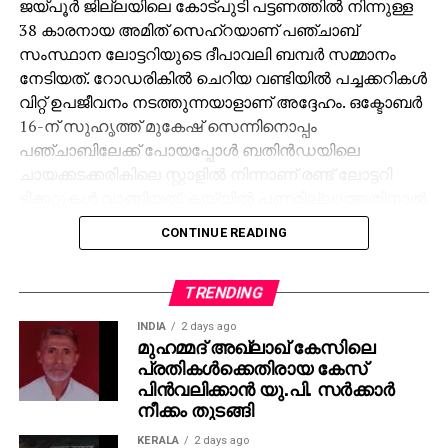
ജയ്പൂര്‍ ജില്ലയിലെ കോട്പുടി പട്ടണത്തില്‍ നിന്നുള്ള
38 കാരനായ അമിത് സെഹ്‌റയാണ് പഞ്ചാബ്
സംസ്ഥാന ലോട്ടറിയുടെ ദീപാവലി ബമ്പര്‍ സമ്മാനം
നേടിയത്. റോഡരികില്‍ ചെറിയ വണ്ടിയില്‍ പച്ചക്കറികള്‍
വിറ്റ് ഉപജീവനം നടത്തുന്നയാളാണ് അദ്ദേഹം. ഒക്ടോബര്‍
16-ന് സുഹൃത്ത് മുകേഷ് സെന്നിനൊപ്പം
പഞ്ചാബിലേക്ക് പോയപ്പോള്‍ ബതിന്‍ഡയിലെ
ചായക്കടക്കരികിലെ സ്റ്റാളില്‍ നിന്നാണ് രണ്ട് ലോട്ടറി
ടിക്കറ്റുകള്‍ വാങ്ങിയത്. കയ്യില്‍ പണമില്ലാത്തതിനാല്‍
മുകേഷിനോട് 1000 രൂപ കടം വാങ്ങുകയായിരുന്നു.
CONTINUE READING
ഒക്ടോബര്‍ 31ന് രാത്രി 10 മണിക്ക് മുകേഷിന്റെ ഫോണ്‍
കോളിലൂടെയാണ് 11 കോടിയുടെ ജാക്ക്‌പോട്ട്
അടിച്ചതറിയുന്നത്. രണ്ടാമത്തെ ടിക്കറ്റിനും 1000 രൂപ
TRENDING
സമ്മാനമായി ലഭിച്ചു. ലോട്ടറി അടിച്ച വിവരം
INDIA
2 days ago
അറിഞ്ഞപ്പോള്‍ ആദ്യം ഓര്‍ത്തത് സുഹൃത്ത്
മുഹമ്മദ് അഖ്‌ലാഖ് കേസിലെ
പ്രതികള്‍ക്കെതിരായ കേസ്
മുകേഷിനെയായിരുന്നു. അദ്ദേഹത്തിന്റെ രണ്ട്
പിന്‍വലിക്കാന്‍ യു.പി. സര്‍ക്കാര്‍
പെണ്‍മക്കള്‍ക്ക് 50 ലക്ഷം രൂപ വീതം ആകെ ഒരു കോടി
നീക്കം തുടങ്ങി
നല്‍കുമെന്ന് അമിത് പറഞ്ഞു. ‘ പഞ്ചാബിലേക്ക്
വരാന്‍പോലും 8,000 രൂപ കടം വാങ്ങിയിരുന്നു. അത്
KERALA
2 days ago