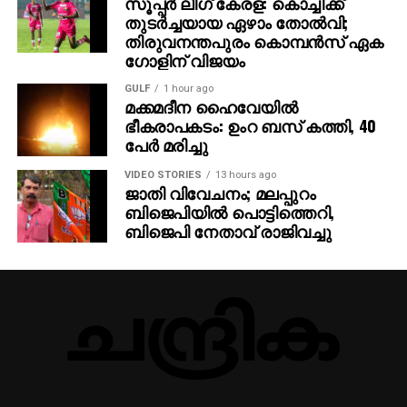
സൂപ്പര്‍ ലീഗ് കേരള: കൊച്ചിക്ക്
തുടര്‍ച്ചയായ ഏഴാം തോല്‍വി;
തിരുവനന്തപുരം കൊമ്പന്‍സ് ഏക
ഗോളിന് വിജയം
GULF
1 hour ago
മക്കമദീന ഹൈവേയില്‍
ഭീകരാപകടം: ഉംറ ബസ് കത്തി, 40
പേര്‍ മരിച്ചു
VIDEO STORIES
13 hours ago
ജാതി വിവേചനം; മലപ്പുറം
ബിജെപിയില്‍ പൊട്ടിത്തെറി,
ബിജെപി നേതാവ് രാജിവച്ചു