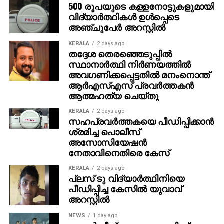
500 രൂപയുടെ കള്ളനോട്ടുകളുമായി
ഇപ്പോള്‍ തിരിച്ചടക്കും. കോടിപതിയായെങ്കിലും ഞാന്‍
വിദ്യാര്‍ത്ഥികള്‍ ഉള്‍പ്പെടെ
പഴയപോലെ കച്ചവടം തുടരും. ഭാര്യയുടെ ആഗ്രഹം
അഞ്ചുപേര്‍ അറസ്റ്റില്‍
പോലെ സ്ഥലം വാങ്ങി വീട് പണിയും ‘ എന്നതായിരുന്നു
അമിതിന്റെ പ്രതികരണം. സാധാരണ മനുഷ്യന്റെ
KERALA
2 days ago
തദ്ദേശ തെരഞ്ഞെടുപ്പില്‍
മനോഹരമായ പങ്കുവെക്കലാണ് ഇപ്പോള്‍ സോഷ്യല്‍
സ്ഥാനാര്‍ത്ഥി നിര്‍ണയത്തില്‍
മീഡിയയില്‍ ചര്‍ച്ചയായിരിക്കുന്നത്.
അവഗണിക്കപ്പെട്ടതില്‍ മനംനൊന്ത്
ആര്‍എസ്എസ് പ്രവര്‍ത്തകന്‍
ആത്മഹത്യ ചെയ്തു
KERALA
2 days ago
സഹപ്രവര്‍ത്തകയെ പീഡിപ്പിക്കാന്‍
ശ്രമിച്ച പൊലീസ്
അസോസിയേഷന്‍
നേതാവിനെതിരെ കേസ്
KERALA
2 days ago
പ്ലസ് ടു വിദ്യാര്‍ത്ഥിനിയെ
പീഡിപ്പിച്ച കേസില്‍ യുവാവ്
അറസ്റ്റില്‍
NEWS
1 day ago