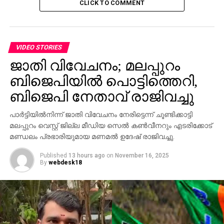
CLICK TO COMMENT
ഫാക്ടറികളെന്ന് വിശേഷിപ്പിക്കാവുന്ന രണ്ടു ദേശങ്ങളിലെ
ടീമുകള്‍. ക്രിക്കറ്റ് ഇതിഹാസം സച്ചിന്‍ തെണ്ടുല്‍ക്കറിന്റെ
ഉടമസ്ഥതയിലുള്ള കേരളത്തിന്റെ സ്വന്തം
ബ്ലാസ്റ്റേഴ്‌സും ഇന്ത്യന്‍ ക്രിക്കറ്റിലെ ദാദ എന്ന്
VIDEO STORIES
വിളിപ്പേരുള്ള സൗരവ് ഗാംഗുലിയുടെ അത്‌ലറ്റികൊ ഡി
ജാതി വിവേചനം; മലപ്പുറം
കൊല്‍ക്കത്തയും. കഴിഞ്ഞ സീസണില്‍ കൈവിട്ടു പോയ
ബിജെപിയില്‍ പൊട്ടിത്തെറി,
കിരീടം തിരികെ പിടിക്കാമെന്ന കിനാക്കളുമായാണ്
ബിജെപി നേതാവ് രാജിവച്ചു
കൊല്‍ക്കത്ത ഇറങ്ങുന്നത്.
പാര്‍ട്ടിയില്‍നിന്ന് ജാതി വിവേചനം നേരിട്ടെന്ന് ചൂണ്ടിക്കാട്ടി
സീസണില്‍ രണ്ടു വട്ടം മാത്രം തോല്‍വിയറിഞ്ഞ
മലപ്പുറം വെസ്റ്റ് ജില്ല മീഡിയ സെല്‍ കണ്‍വീനറും എടരിക്കോട്
ദാദയുടെ സംഘത്തിന് മാത്രമാണ് ബ്ലാസ്റ്റേഴ്‌സിനെ
മണ്ഡലം പ്രഭാരിയുമായ മണമല്‍ ഉദേഷ് രാജിവച്ചു.
കൊച്ചിയുടെ മണ്ണില്‍ തോല്‍പിക്കാന്‍ കഴിഞ്ഞത്. പക്ഷേ
ചരിത്രത്തില്‍ കാര്യമില്ലെന്ന് ഇരു പരിശീലകരും
Published
13 hours ago
on
November 16, 2025
സമ്മതിക്കുന്നു. ഇന്നത്തെ ഉത്സവ രാത്രിയില്‍ താരങ്ങള്‍
By
webdesk18
കളത്തിലിറങ്ങുമ്പോള്‍ കിരീടം മാത്രമാണ് ലക്ഷ്യം.
ജൈത്രയാത്ര തുടരാന്‍
മോശമായിരുന്നു സീസണില്‍ കേരളത്തിന്റെ തുടക്കം,
ആദ്യ ജയത്തിനും ഗോളിനും ഏറെ കാത്തിരിക്കേണ്ടി