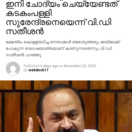
പുറത്തിറങ്ങുകയും, ‘എന്നാ തുടങ്ങാം’ എന്ന് മമ്മൂട്ടി
ഇനി ചോദ്യം ചെയ്യേണ്ടത്
മേജര്‍ രവിയോടു പറയുകയും ചെയ്തതായാണ്
കടകംപള്ളി
വെളിപ്പെടുത്തല്‍. മലയാള സിനിമയില്‍ ഏറ്റവും
സുരേന്ദ്രനെയെന്ന് വി.ഡി
കൃത്യവും സമയനിയമനമുള്ള നടന്‍
സതീശന്‍
മമ്മൂട്ടിയാണെന്നും, ചെറിയ വിഷമങ്ങള്‍ വന്നാലും അത്
കൈകാര്യം ചെയ്താല്‍ മതി എന്നും ശശി അയ്യന്‍ചിറ
ക്ഷേത്രം കൊള്ളയടിച്ച നേതാക്കള്‍ ഒരോരുത്തരും ജയിലേക്ക്
അഭിമുഖത്തില്‍ പറഞ്ഞു. മിഷന്‍ 90 ഡേയ്‌സ് ബോക്‌സ്
പോകുന്ന ഘോഷയാത്രയാണ് കാണുന്നതെന്നും വി ഡി
ഓഫീസില്‍ വലിയ വിജയം നേടിയില്ലെങ്കിലും
സതീശന്‍ പറഞ്ഞു.
ചിത്രത്തിന്റെ ലൊക്കേഷന്‍ ഓര്‍മ്മകളില്‍ ഈ
സംഭവത്തിന് പ്രത്യേക സ്ഥാനമുണ്ട്.
Published
6 days ago
on
November 20, 2025
By
webdesk17