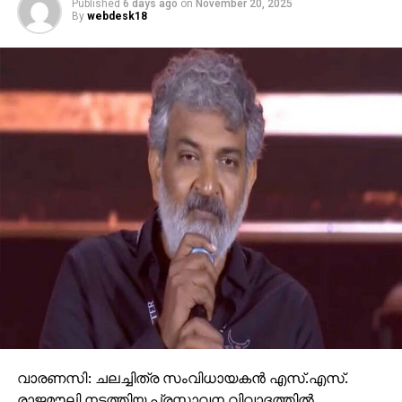
Published
6 days ago
on
November 20, 2025
By
webdesk18
വാരണസി: ചലച്ചിത്ര സംവിധായകന്‍ എസ്.എസ്.
രാജമൗലി നടത്തിയ പ്രസ്താവന വിവാദത്തില്‍.