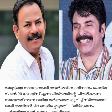
കോടി കടമെടുക്കുന്നു
DON'T MISS
വിശ്രമം വേണ്ടതിനാല്‍ പദവിയില്‍ തുടരുന്നത്
ഉചിതമല്ല: വി.എം സുധീരന്‍
മമ്മൂട്ടിയെ നായകനാക്കി മേജര്‍ രവി സംവിധാനം ചെയ്ത
മിഷന്‍ 90 ഡേയ്‌സ് എന്ന ചിത്രത്തിന്റെ ചിത്രീകരണ
സമയത്ത് നടന്ന വലിയ തര്‍ക്കത്തെ കുറിച്ച് നിര്‍മ്മാതാവ്
ശശി അയ്യന്‍ചിറ വെളിപ്പെടുത്തി. ചിത്രീകരണം
പൂര്‍ത്തിയാകാന്‍ വെറും ഏഴ് ദിവസം