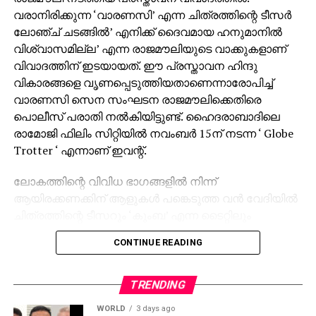
വരാനിരിക്കുന്ന ‘വാരണസി’ എന്ന ചിത്രത്തിന്റെ ടീസര്‍
ലോഞ്ച് ചടങ്ങില്‍’ എനിക്ക് ദൈവമായ ഹനുമാനില്‍
വിശ്വാസമില്ല’ എന്ന രാജമൗലിയുടെ വാക്കുകളാണ്
വിവാദത്തിന് ഇടയായത്. ഈ പ്രസ്താവന ഹിന്ദു
വികാരങ്ങളെ വൃണപ്പെടുത്തിയതാണെന്നാരോപിച്ച്
വാരണസി സെന സംഘടന രാജമൗലിക്കെതിരെ
പൊലീസ് പരാതി നല്‍കിയിട്ടുണ്ട്. ഹൈദരാബാദിലെ
രാമോജി ഫിലിം സിറ്റിയില്‍ നവംബര്‍ 15ന് നടന്ന ‘ Globe
Trotter ‘ എന്നാണ് ഇവന്റ്.
ലോകത്തിന്റെ വിവിധ ഭാഗങ്ങളില്‍ നിന്ന്
ആയിരക്കണക്കിന് ആളുകള്‍ പങ്കെടുത്ത വന്‍ വേദിയില്‍
ചിത്രത്തിന്റെ ടീസറും ‘കുംബ’ എന്ന ടൈറ്റിലും
പുറത്തിറക്കിയിരുന്നു. സാങ്കേതിക പ്രശ്‌നങ്ങള്‍ നേരിട്ട
CONTINUE READING
സമയത്താണ് രാജമൗലി വിവാദമായി മാറിയ പ്രസ്താവന
നടത്തിയതെന്ന് പരാതിയില്‍ ചൂണ്ടിക്കാണിക്കുന്നു.
‘സംവിധായകന്‍ രാജമൗലി ഹിന്ദു മതവികാരങ്ങളെ
TRENDING
വൃണപ്പെടുത്തി എന്നാരോപിച്ച് പരാതി ലഭിച്ചിട്ടുണ്ട്.
WORLD
3 days ago