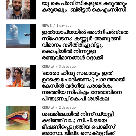
ഇതുവരെ കേസായി രജിസ്റ്റര്‍ ചെയ്തിട്ടില്ല.
യു കെ പ്രവിസികളുടെ കരുത്തും
കരുതലും -ബ്രിട്ടൻ കെഎംസിസി
സംഭവത്തിന്റെ നിജസ്ഥിതി പരിശോധിച്ചു വരുന്നു’ എന്ന്
വാരണസി പൊലീസിന്റെ വക്താവ് അറിയിച്ചു. ചടങ്ങില്‍
NEWS
1 day ago
പ്രധാന താരങ്ങള്‍ ആയിരുന്ന മഹേഷ് ബാബു,
ഇത്യോപ്യയില്‍ അഗ്‌നിപര്‍വ്വത
പൃഥ്വിരാജ് സുകുമാരന്‍, പ്രിയങ്ക ചോപ്ര എന്നിവരുടെ
സ്‌ഫോടനം; കണ്ണൂർ-അബൂദബി
സാന്നിധ്യം ഇവന്റിനെ ദേശീയ തലത്തില്‍ തന്നെ
വിമാനം വഴിതിരിച്ചുവിട്ടു,
ശ്രദ്ധേയമാക്കി. ചിത്രത്തില്‍ പ്രിയങ്ക ചോപ്ര
കൊച്ചിയിൽ നിന്നുള്ള
രണ്ടുവിമാനങ്ങൾ റദ്ദാക്കി
മന്ദാകിനിയായി, പൃഥ്വിരാജ് സുകുമാരന്‍ കുംബയായി
പ്രത്യക്ഷപ്പെടും. 2027ലെ സങ്ക്രാന്തി റിലീസിനായി
KERALA
3 days ago
‘വാരണസി’ ഒരുക്കപ്പെടുന്നുണ്ട്. എന്നാല്‍
‘ഓരോ ഹിന്ദു സഖാവും ഇത്
ഉറക്കെ ചോദിക്കണം’; പാലത്തായി
ചിത്രത്തെക്കാള്‍ വലിയ ചര്‍ച്ചയാകുന്നത്
കേസിൽ വർഗീയ പരാമർശം
സംവിധായകന്റെ പ്രസ്താവനയും അതിനുശേഷം
നടത്തിയ സിപിഎം നേതാവിനെ
ഉയര്‍ന്ന പ്രതിഷേധങ്ങളുമാണ്.
പിന്തുണച്ച് കെ.പി ശശികല
KERALA
2 days ago
ശബരിമലയില്‍ നിന്ന് ഡ്യൂട്ടി
കഴിഞ്ഞ് വാ..; സി.പി.ഒയെ
ഭീഷണിപ്പെടുത്തിയ പൊലീസ്
അസോ. ജില്ല സെക്രട്ടറിക്ക്