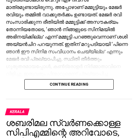
മാത്രമുണ്ടായിരുന്നു. അപ്പോഴാണ് മമ്മൂട്ടിയും മേജര്‍
രവിയും തമ്മില്‍ വാക്കുതര്‍ക്കം ഉണ്ടായത്. മേജര്‍ രവി
സംസാരിക്കുന്ന രീതിയില്‍ മമ്മൂട്ടിക്ക് അസൗകര്യം
തോന്നിയതോടെ, ‘ഞാന്‍ നിങ്ങളുടെ സിനിമയില്‍
അഭിനയിക്കില്ല’ എന്ന് മമ്മൂട്ടി പറഞ്ഞുവെന്നാണ് ശശി
അയ്യന്‍ചിറ പറയുന്നത്. ഇതിന് മറുപടിയായി ‘പിന്നെ
ഞാന്‍ ഈ സിനിമ സംവിധാനം ചെയ്യില്ല’ എന്നും
മേജര്‍ രവി പ്രഖ്യാപിച്ചു. സ്ഥിതി തീര്‍ത്തും
ഗുരുതരമായപ്പോള്‍, കണ്‍ട്രോളര്‍ നിര്‍മ്മാതാവിനെ
വിളിച്ചു. ഇരുവരും പിന്മാറുമെന്ന് പ്രഖ്യാപിച്ച
സാഹചര്യത്തില്‍ ശശി അയ്യന്‍ചിറ ശാന്തമായി,
CONTINUE READING
‘മമ്മൂക്ക അഭിനയിക്കണ്ട, മേജര്‍ സാര്‍ സംവിധാനം
ചെയ്യണ്ട’ ഞാന്‍ നോക്കിക്കോളാം എന്ന നിലപാടാണ്
എടുത്തത്. ഇത് കഴിഞ്ഞ്, അദ്ദേഹം ഇരുവരുടെയും കൈ
പിടിച്ച് ഒരു മുറിയിലേക്ക് കൊണ്ടുപോയി കതക് അടച്ചു.
KERALA
വെറും അഞ്ച് മിനിറ്റിനുള്ളില്‍ തന്നെ എല്ലാ
ശബരിമല സ്വര്‍ണക്കൊള്ള
പ്രശ്‌നങ്ങളും പരിഹരിച്ചതായി അദ്ദേഹം പറയുന്നു.
സിപിഎമ്മിന്റെ അറിവോടെ,
തുടര്‍ന്ന് മൂവരും ചിരിച്ചുകൊണ്ട് മുറിയില്‍ നിന്ന്