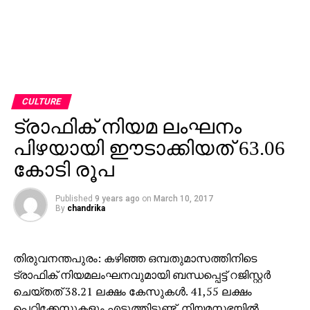
CULTURE
ട്രാഫിക് നിയമ ലംഘനം
പിഴയായി ഈടാക്കിയത് 63.06
കോടി രൂപ
Published
9 years ago
on
March 10, 2017
By
chandrika
തിരുവനന്തപുരം: കഴിഞ്ഞ ഒമ്പതുമാസത്തിനിടെ
ട്രാഫിക് നിയമലംഘനവുമായി ബന്ധപ്പെട്ട് റജിസ്റ്റര്‍
ചെയ്തത് 38.21 ലക്ഷം കേസുകള്‍. 41,55 ലക്ഷം
പെറ്റിക്കേസുകളും എടുത്തിട്ടുണ്ട്. നിയമസഭയില്‍