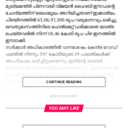
മുഖ്യമന്ത്രി പിണറായി വിജയന്‍ ഹൈബി ഈഡന്റെ
ചോദ്യത്തിന് രേഖാമൂലം അറിയിച്ചതാണ് ഇക്കാര്യം.
പിഴയിനത്തില്‍ 63,06,97,200 രൂപ വരുമാനവും ലഭിച്ചു.
ഒമ്പതുമാസത്തിനിടെ ഹെല്‍മെറ്റ് ധരിക്കാതെ യാത്ര
ചെയ്തവരില്‍ നിന്ന് 18,46 കോടി രൂപ പിഴ ഇനത്തില്‍
ഈടാക്കി.
സര്‍ക്കാര്‍ അധികാരത്തില്‍ വന്നശേഷം കേന്ദ്ര റോഡ്
ഫണ്ടില്‍ നിന്നും 397 കോടിയുടെ 29 പദ്ധതികള്‍ക്ക്
അംഗീകാരം ലഭിച്ചിട്ടുണ്ടെന്നും ഇതിന്റെ ടെണ്ടര്‍
നടപടികള്‍ പുരോഗമിക്കുകയാണെന്നും എന്‍.ജയരാജ്,
റോഷി അഗസ്റ്റിന്‍ എന്നിവരെ മന്ത്രി ജി. സുധാകരന്‍
അറിയിച്ചു. പൊതുമരാമത്ത് നിരത്ത് വിഭാഗത്തില്‍ 12
CONTINUE READING
മാസത്തെയും കെട്ടിടവിഭാഗത്തില്‍ 7 മാസത്തേയും
ദേശീയ പാത വിഭാഗത്തില്‍ 5 മാസത്തേയും കുടിശിക
ADVERTISEMENT
കരാറുകാര്‍ക്ക് നല്‍കാനുണ്ട്. നോട്ട്
YOU MAY LIKE
അസാധുവാക്കലിന്റെ ഫലമായി സംസ്ഥാനത്ത്
വസ്തുവില്‍പന കുറഞ്ഞിട്ടുണ്ട്. സ്റ്റാമ്പ് ഡ്യൂട്ടി ഇനത്തില്‍
5. 94 ശതമാനമാണ് കുറവ്. റജിസ്ട്രഷന്‍ നടപടികള്‍