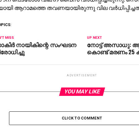
്ചയായി ആറാമത്തെ തവണയായിരുന്നു വില വര്‍ധിപ്പിച്ചത്
OPICS:
'T MISS
UP NEXT
ാകിര്‍ നായികിന്റെ സംഘടന
നോട്ട് അസാധു: ആ
രോധിച്ചു
കൊണ്ട് മരണം 25 ക
ADVERTISEMENT
YOU MAY LIKE
CLICK TO COMMENT