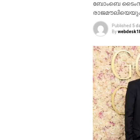
ബോംബെ ടൈംസിന
തിയേറ്ററുകളി
രാജമൗലിയെയും ചി
ബാഹുബലി, 
ബ്രഹ്‌മാണ്ഡ പ
Published
5 d
By
webdesk1