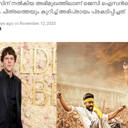
് നല്‍കിയ അഭിമുഖത്തിലാണ് ജെസി ഐസന്‍ബെ
ല്‍ അത്ഭുതകരമായ കാഴ്ചാനുഭവം സമ്മാനിക്കുമെന്നുറപ
ത്രത്തെയും കുറിച്ച് അഭിപ്രായം പ്രകടിപ്പിച്ചത്.
ഞഞഞ എന്നിവയുടെ സംവിധായകന്‍ രാജമൗലിയു
്രോജക്റ്റ് 2027-ല്‍ തിയേറ്ററുകളിലേക്ക് എത്തും.
ays ago
on
November 12, 2025
8