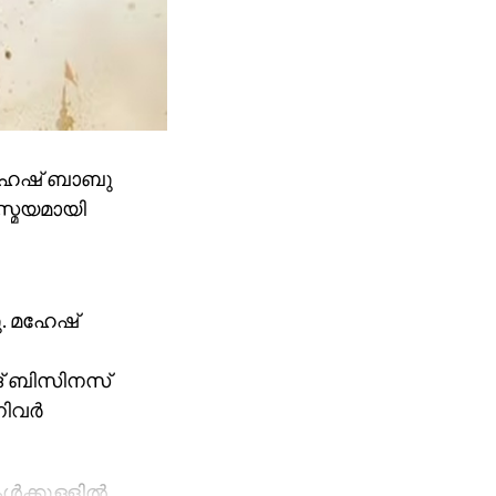
മഹേഷ് ബാബു
സ്മയമായി
ു. മഹേഷ്
ിങ് ബിസിനസ്
വര്‍
ക്കുള്ളില്‍