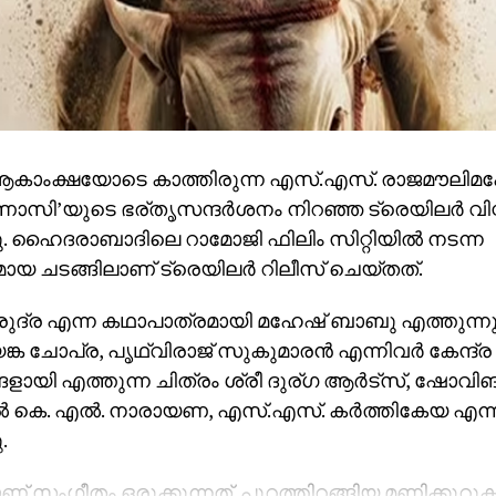
‍ ആകാംക്ഷയോടെ കാത്തിരുന്ന എസ്.എസ്. രാജമൗലി
ണാസി’യുടെ ഭര്തൃസന്ദര്‍ശനം നിറഞ്ഞ ട്രെയിലര്‍ വി
ു. ഹൈദരാബാദിലെ റാമോജി ഫിലിം സിറ്റിയില്‍ നടന്ന
 ചടങ്ങിലാണ് ട്രെയിലര്‍ റിലീസ് ചെയ്തത്.
‍ രുദ്ര എന്ന കഥാപാത്രമായി മഹേഷ് ബാബു എത്തുന്ന
്ക ചോപ്ര, പൃഥ്വിരാജ് സുകുമാരന്‍ എന്നിവര്‍ കേന്ദ്ര
ളായി എത്തുന്ന ചിത്രം ശ്രീ ദുര്ഗ ആര്‍ട്‌സ്, ഷോവ
 കെ. എല്‍. നാരായണ, എസ്.എസ്. കര്‍ത്തികേയ എന്നി
.
സംഗീതം ഒരുക്കുന്നത്. പുറത്തിറങ്ങിയ മണിക്കൂറുകള്‍