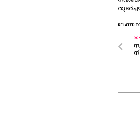
തുടര്‍ച
RELATED T
DON
സ
നി