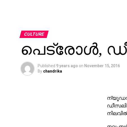
CULTURE
പെട്രോള്‍, ഡ
Published
9 years ago
on
November 15, 2016
By
chandrika
ന്യൂഡല്
ഡീസലിന്
നിലവില്
നവംബര്‍