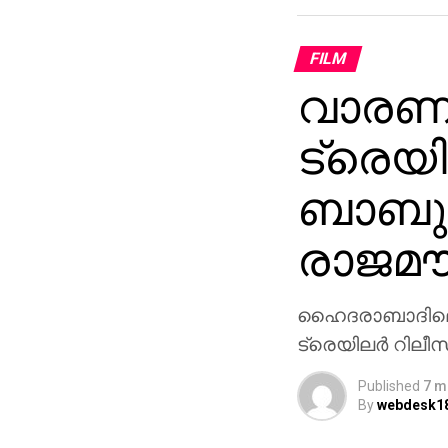
FILM
വാരണാ
ട്രെയി
ബാബുവ
രാജമൗ
ഹൈദരാബാദിലെ റ
ട്രെയിലര്‍ റിലീ
Published
7 m
By
webdesk1