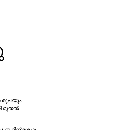
ു
6 രൂപയും
ി മുതല്‍
െപ്തംബറിന് ശേഷം