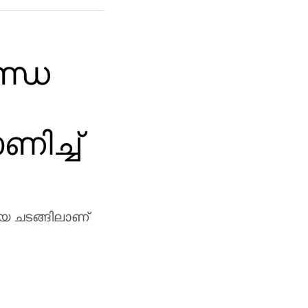
ണ്ഡ
ിച്ച്
യ ചടങ്ങിലാണ്