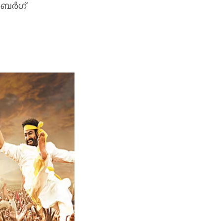
ര്‍ഗ്
്പ്.
ടെ ഈ