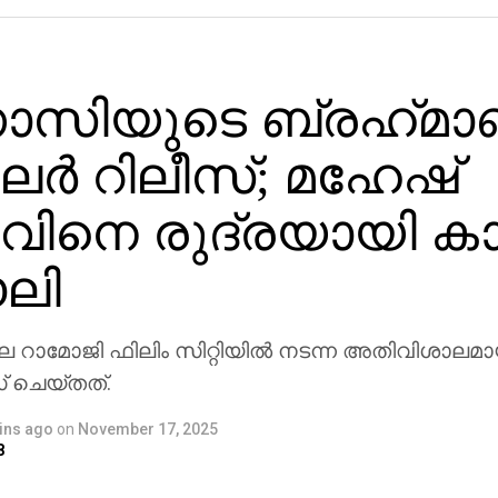
സിയുടെ ബ്രഹ്‌മാ
ലര്‍ റിലീസ്; മഹേഷ്
ിനെ രുദ്രയായി കാണ
ലി
ാമോജി ഫിലിം സിറ്റിയില്‍ നടന്ന അതിവിശാലമാ
സ് ചെയ്തത്.
ins ago
on
November 17, 2025
8