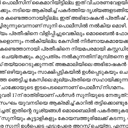
്‍ പൊലീസിന് കൈമാറിയിട്ടില്ല. ഇത് വിചാരണവേളയി
്കും. നടിയെ ആക്രമിച്ച് പകര്‍ത്തിയ ദൃശ്യങ്ങളടങ
കണ്ടെത്താനായിട്ടില്ല. ഇത് അഭിഭാഷകന്‍ പ്രതീഷ്
ിച്ചിരുന്നുവെന്നാണ് സുനി പൊലീസില്‍ നല്‍കിയ മൊഴി.
യം പ്രതീഷിനെ വിളിപ്പിച്ചുവെങ്കിലും മൊബൈല്‍ ഫോണ
ൊന്നും നല്‍കിയില്ല. കേസില്‍ നിര്‍ണായകമായേക്
കണ്ടെത്താനായി പ്രതീഷിനെ നിയമപരമായി കസ്റ്റഡിയ
ചെയ്‌തേക്കും. കുറ്റപത്രം നല്‍കുന്നതിന് മുമ്പ്തന്ന
 തയ്യാറെടുക്കുന്നത്. അങ്കമാലിയിലെ അഭിഭാഷകന്
ത് ഒഴിയുകയും സാക്ഷിപ്പട്ടികയില്‍ ഉള്‍പ്പെടുകയും ചെ
തെ ഞെട്ടിച്ച കേസിലെ മുഖ്യപ്രതിയെ സഹായിക്കുന്
് ചാക്കോയുടെ ഇടപെടലെന്നാണ് പൊലീസ് നിഗമനം.
രി 17ന് രാത്രിയാണ് പള്‍സര്‍ സുനിയുടെ നേതൃത്വ
ംഘം യുവനടിയെ ആക്രമിച്ച് കാറില്‍ തട്ടിക്കൊണ്ട
ച്ചത്. ഇതിന്റെ ദൃശ്യങ്ങള്‍ മൊബൈലില്‍ പകര്‍ത്തുക
്ന് സുനിയും കൂട്ടാളികളും കോയമ്പത്തൂരിലേക്ക് കടന്നു.
സുനി ഉള്‍പ്പെടെ എട്ടുപേരെ അറസ്റ്റ് ചെയ്തു. എന്ന