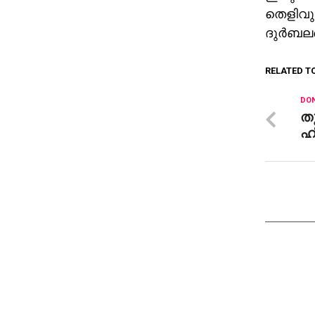
തെളിവുക
ദുര്‍ബല
RELATED T
DON
തു
ഹ