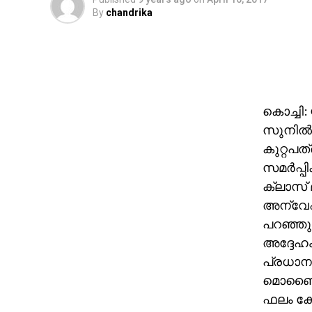
By
chandrika
കൊച്ചി:
സുനില്‍
കുറ്റപത്
സമര്‍പ്
ക്ലാസ് 
അന്വേഷ
പറഞ്ഞു
അദ്ദേഹം
പ്രധാന
മൊബൈല്
ഫലം കോട