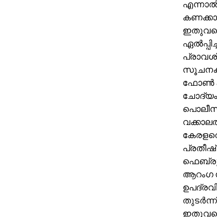
എന്നാല
കണക്കാക
ഇതുവരെ 
ഏല്‍പ്പ
പ്രാവശ്
സൂചനകള
ഫോണ്‍ 
ചോദ്യം 
പൊലീസ്
വക്കാലത്
കേരളത്
പ്രതീഷ
ഫെബ്രുവ
ആറംഗ സ
ഉപദ്രവി
തുടര്‍ന
ഇതുവരെ 