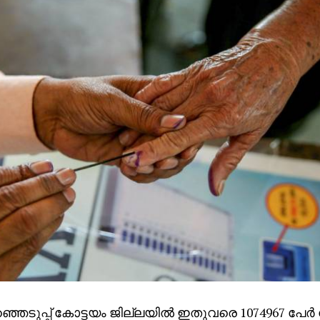
ഞെടുപ്പ് കോട്ടയം ജില്ലയില്‍ ഇതുവരെ 1074967 പേര്‍ വ