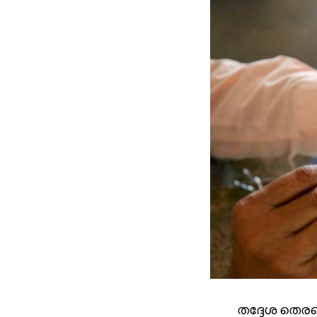
തദ്ദേശ തെരഞ്