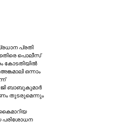
പ്രധാന പ്രതി
ക്കെതിരെ പൊലീസ്
ത്രം കോടതിയില്‍
 അങ്കമാലി ഒന്നാം
്ന്
ി ബാബുകുമാര്‍
ം തുടരുമെന്നും
് കൈമാറിയ
രീയ പരിശോധന