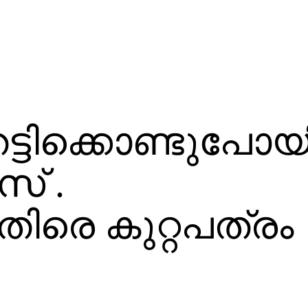
്ടിക്കൊണ്ടുപോയ
സ് .
തിരെ കുറ്റപത്രം