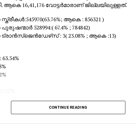
ി. ആകെ 16,41,176 വോട്ടര്‍മാരാണ് ജില്ലയിലുള്ളത്.
സ്ത്രീകള്‍:545970(63.76%; ആകെ : 856321 )
പുരുഷന്മാര്‍ 528994:( 67.4% ; 784842)
ട്രാന്‍സ്‌ജെന്‍ഡേഴ്‌സ് : 3( 23.08% ; ആകെ :13)
 63.54%
53%
62%
65.22%
 80.04%
CONTINUE READING
്ചായത്തുകള്‍
66.23%
6%