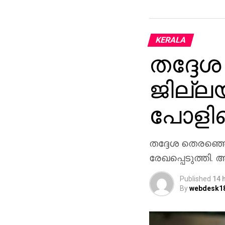
KERALA
തദ്ദേശ
ജില്ലയ
പോളിങ്
തദ്ദേശ തെരഞ്ഞെട
രേഖപ്പെടുത്തി. 
Published
14 
By
webdesk1