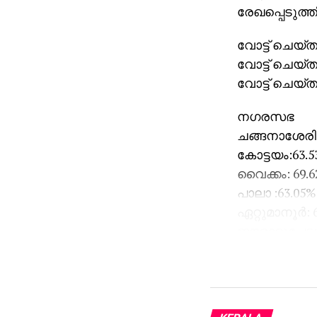
രേഖപ്പെടുത്ത
വോട്ട് ചെയ്ത 
വോട്ട് ചെയ്ത 
വോട്ട് ചെയ്ത 
നഗരസഭ
ചങ്ങനാശേരി:
കോട്ടയം:63.
വൈക്കം: 69.
പാലാ :63.05%
ഏറ്റുമാനൂര്‍: 
ഈരാറ്റുപേട്ട:
ബ്ലോക്ക് പഞ
ഏറ്റുമാനൂര്‍:
ഉഴവൂര്‍ :63.0