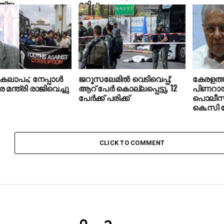
ത്യം
മരിച്ചു
കലാപം; നേപ്പാള്‍
ജറൂസലേമില്‍ വെടിവെപ്പ്;
കേരളത
മന്ത്രി രാജിവെച്ചു
ആറ് പേര്‍ കൊല്ലപ്പെട്ടു, 12
പിണറായി
പേര്‍ക്ക് പരിക്ക്
പൊലീസ് ആ
കെ.സി 
CLICK TO COMMENT