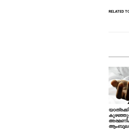
RELATED T
യാത്രക്കി
കുഴഞ്ഞുവ
അരമണിക്ക
ആംബുലൻസ