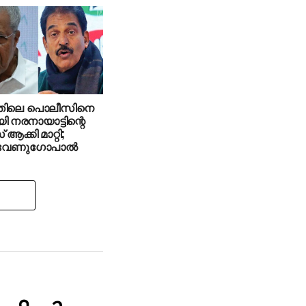
്തിലെ പൊലീസിനെ
 നരനായാട്ടിന്റെ
ക്കി മാറ്റി;
വേണുഗോപാല്‍