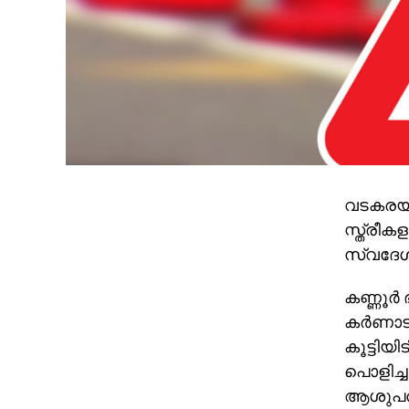
വടകരയില്
സ്ത്രീക
സ്വദേശി
കണ്ണൂര്
കര്‍ണാട
കൂട്ടിയി
പൊളിച്ച
ആശുപത്ര