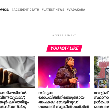
OPICS:
ACCIDENT DEATH
LATEST NEWS
VADAKARA
ADVERTISEMENT
YOU MAY LIKE
ടെ ട്രെയിനില്‍
സ്‌കൂബ
വോട്ടിങ്
ീണ് യുവാവ് ;
ഡൈവിങ്ങിനിടെയുണ്ടായ
സ്ഥാനാര
ൂർ കഴിഞ്ഞിട്ടും
അപകടം; ബോളിവുഡ്
ഉള്‍പെട
് വന്നില്ല;
ഗായകന്‍ സുബീന്‍ ഗാര്‍ഗിന്‍
തെര.കമ്