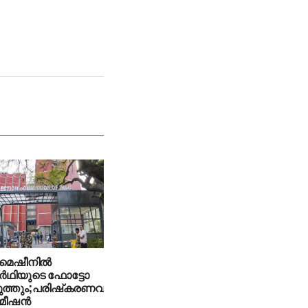
 മെഷീനില്‍
്‍ഥിയുടെ ഫോട്ടോ
ുത്തും;പരിഷ്‌കരണവുമായി
മീഷന്‍