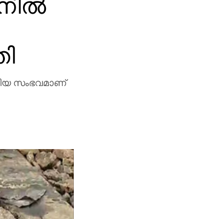
നില്‍
തി
്കിയ സംഭവമാണ്