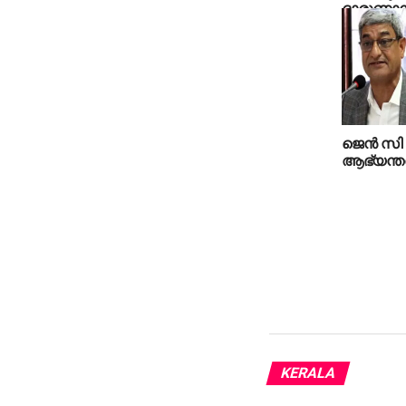
ദാരുണാന്
ജെന്‍ സി 
ആഭ്യന്തര 
KERALA