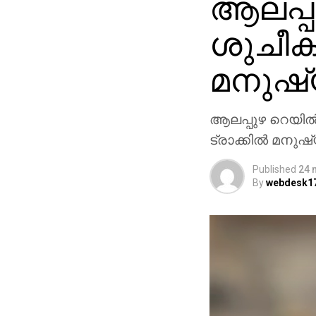
ആലപ്പു
ശുചീക
മനുഷ്യ
ആലപ്പുഴ റെയില്
ട്രാക്കില്‍ മനു
Published
24 
By
webdesk1