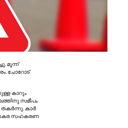
ു. മൂന്ന്
വരം. ചോറോട്
ുള്ള കാറും
ാലത്തിനു സമീപം
തകര്‍ന്നു. കാര്‍
വരെ വടകര സഹകരണ