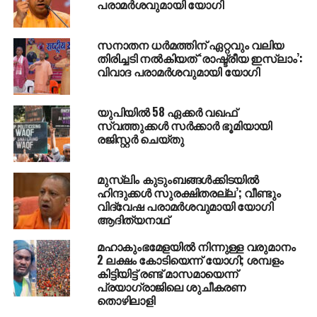
പരാമര്‍ശവുമായി യോഗി
RELATED TOPICS:
GANG RAPE
UP GANGRAPE
UP GOVERNMENT
YOGI
സനാതന ധര്‍മത്തിന് ഏറ്റവും വലിയ
UP NEXT
തിരിച്ചടി നല്‍കിയത് ‘രാഷ്ട്രീയ ഇസ്ലാം’:
പെട്രോളിയം വില കുത്തനെ കൂട്ടി ഭരണകൂടങ്ങള്‍
വിവാദ പരാമര്‍ശവുമായി യോഗി
കൊള്ളയടിക്കുന്നു: കെ.പി.എ മജീദ്
DON'T MISS
ഫലസ്തീനികളെ കൂട്ടക്കൊല ചെയ്ത
യുപിയില്‍ 58 ഏക്കര്‍ വഖഫ്
സൈന്യത്തിന് ഇസ്‌റാഈല്‍
സ്വത്തുക്കള്‍ സര്‍ക്കാര്‍ ഭൂമിയായി
രജിസ്റ്റര്‍ ചെയ്തു
പ്രധാനമന്ത്രിയുടെ പ്രശംസ
മുസ്‌ലിം കുടുംബങ്ങള്‍ക്കിടയില്‍
ഹിന്ദുക്കള്‍ സുരക്ഷിതരല്ല’; വീണ്ടും
വിദ്വേഷ പരാമര്‍ശവുമായി യോഗി
ആദിത്യനാഥ്
മഹാകുംഭമേളയില്‍ നിന്നുള്ള വരുമാനം
2 ലക്ഷം കോടിയെന്ന് യോഗി; ശമ്പളം
കിട്ടിയിട്ട് രണ്ട് മാസമായെന്ന്
പ്രയാഗ്‌രാജിലെ ശുചീകരണ
തൊഴിലാളി