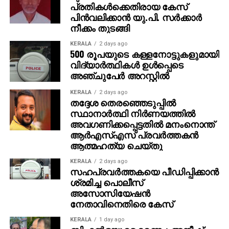
പ്രതികള്‍ക്കെതിരായ കേസ്
അതേസമയം, ബാഹുബലി ഒന്നും രണ്ടും ഭാഗങ്ങളും
പിന്‍വലിക്കാന്‍ യു.പി. സര്‍ക്കാര്‍
ചേര്‍ത്ത ‘ദി എപ്പിക്ക്’ തിയറ്ററുകളില്‍ ആവേശം
നീക്കം തുടങ്ങി
സൃഷ്ടിച്ചുകൊണ്ടിരിക്കുകയാണ്.
KERALA
2 days ago
500 രൂപയുടെ കള്ളനോട്ടുകളുമായി
വിദ്യാര്‍ത്ഥികള്‍ ഉള്‍പ്പെടെ
അഞ്ചുപേര്‍ അറസ്റ്റില്‍
KERALA
2 days ago
തദ്ദേശ തെരഞ്ഞെടുപ്പില്‍
സ്ഥാനാര്‍ത്ഥി നിര്‍ണയത്തില്‍
അവഗണിക്കപ്പെട്ടതില്‍ മനംനൊന്ത്
ആര്‍എസ്എസ് പ്രവര്‍ത്തകന്‍
ആത്മഹത്യ ചെയ്തു
KERALA
2 days ago
സഹപ്രവര്‍ത്തകയെ പീഡിപ്പിക്കാന്‍
ശ്രമിച്ച പൊലീസ്
അസോസിയേഷന്‍
നേതാവിനെതിരെ കേസ്
KERALA
1 day ago