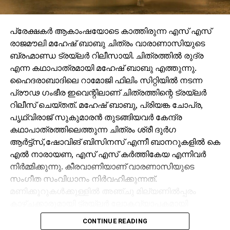
പ്രേക്ഷകർ ആകാംഷയോടെ കാത്തിരുന്ന എസ് എസ്
രാജമൗലി മഹേഷ് ബാബു ചിത്രം വാരാണാസിയുടെ
ബ്രഹ്മാണ്ഡ ട്രയ്ലർ റിലീസായി. ചിത്രത്തിൽ രുദ്ര
എന്ന കഥാപാത്രമായി മഹേഷ് ബാബു എത്തുന്നു.
ഹൈദരാബാദിലെ റാമോജി ഫിലിം സിറ്റിയിൽ നടന്ന
പ്രൗഢ ഗംഭീര ഇവെന്റിലാണ് ചിത്രത്തിന്റെ ട്രയ്ലർ
റിലീസ് ചെയ്തത്. മഹേഷ് ബാബു, പ്രിയങ്ക ചോപ്ര,
പൃഥ്വിരാജ് സുകുമാരൻ തുടങ്ങിയവർ കേന്ദ്ര
കഥാപാത്രത്തിലെത്തുന്ന ചിത്രം ശ്രീ ദുർഗ
ആർട്ട്സ്,ഷോവിങ് ബിസിനസ് എന്നീ ബാനറുകളിൽ കെ
എൽ നാരായണ, എസ് എസ് കർത്തികേയ എന്നിവർ
നിർമ്മിക്കുന്നു. കീരവാണിയാണ് വാരണാസിയുടെ
സംഗീത സംവിധാനം നിർവഹിക്കുന്നത്.
മണിക്കൂറുകൾക്കുള്ളിൽ അഞ്ചു മില്യണിൽപ്പരം
കാഴ്ചക്കാരുമായി ട്രയ്ലർ ലോകവ്യാപകമായി
ട്രെൻഡിങ്ങിൽ മുന്നിലാണ്.
CONTINUE READING