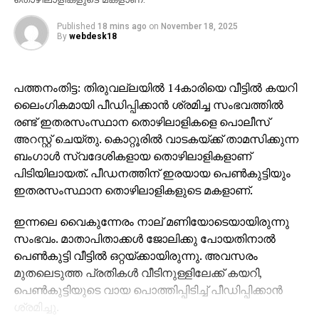
പറഞ്ഞു.
Published
18 mins ago
on
November 18, 2025
വൈഷ്ണയ്‌ക്കെതിരായ നീക്കത്തിലൂടെ
By
webdesk18
ചെറുപ്പക്കാരികളായ പെണ്‍കുട്ടികള്‍ സജീവ
രാഷ്ട്രീയരംഗത്തേക്ക് കടന്നുവരുന്നതിനെ
തടയിടാനാണ് സിപിഎം പരിശ്രമിച്ചത്. ഇത് അവരുടെ
പത്തനംതിട്ട: തിരുവല്ലയിൽ 14കാരിയെ വീട്ടിൽ കയറി
ഇരട്ടത്താപ്പിന്റെ നേര്‍ച്ചിത്രമാണ്. ചെറുപ്പക്കാരിയെ
ലൈംഗികമായി പീഡിപ്പിക്കാൻ ശ്രമിച്ച സംഭവത്തിൽ
മേയര്‍ സ്ഥാനത്ത് അവരോധിച്ചതില്‍ ഊറ്റം കൊള്ളുന്ന
രണ്ട് ഇതരസംസ്ഥാന തൊഴിലാളികളെ പൊലീസ്
സിപിഎമ്മാണ് കോണ്‍ഗ്രസ് സ്ഥാനാര്‍ഥിക്ക് നേരെ
അറസ്റ്റ് ചെയ്തു. കൊറ്റൂരിൽ വാടകയ്ക്ക് താമസിക്കുന്ന
ജനാധിപത്യവിരുദ്ധത അഴിച്ചുവിട്ടതെന്നും
ബംഗാൾ സ്വദേശികളായ തൊഴിലാളികളാണ്
വേണുഗോപാല്‍ പരിഹസിച്ചു.
പിടിയിലായത്. പീഡനത്തിന് ഇരയായ പെൺകുട്ടിയും
ഇതരസംസ്ഥാന തൊഴിലാളികളുടെ മകളാണ്.
എസ്‌ഐആര്‍ ധൃതിപിടിച്ച് നടപ്പിലാക്കണമെന്ന കേന്ദ്ര
തെരഞ്ഞെടുപ്പ് കമ്മീഷന്റെ പിടിവാശി ബിജെപിയെ
ഇന്നലെ വൈകുന്നേരം നാല് മണിയോടെയായിരുന്നു
സഹായിക്കാനാണ്. അതിനിടെയാണ് എസ് ഐ ആര്‍
സംഭവം. മാതാപിതാക്കൾ ജോലിക്കു പോയതിനാൽ
മറയാക്കി സിപിഎം കള്ളവോട്ട് ചേര്‍ക്കലും, വോട്ടു
പെൺകുട്ടി വീട്ടിൽ ഒറ്റയ്ക്കായിരുന്നു. അവസരം
നിഷേധിക്കലും നടത്തുന്നത്. ബിജെപിയെപ്പോലെ
മുതലെടുത്ത പ്രതികൾ വീടിനുള്ളിലേക്ക് കയറി,
സിപിഎമ്മിന്റെ കപട മതേതരവാദവും ജനാധിപത്യ
പെൺകുട്ടിയുടെ വായ പൊത്തിപ്പിടിച്ച് പീഡിപ്പിക്കാൻ
സംവിധാനത്തിന് ശാപമാണ്. രാഷ്ട്രീപക്ഷപാത
ശ്രമിച്ചു.