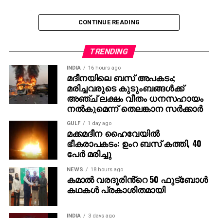
നിലപാടിന്റെ പേരില്‍ സിപിഎമ്മിന്റെ ഭീഷണിയാണ്
പയ്യന്നൂരില്‍ ബിഎല്‍ഒയുടെ ആത്മഹത്യയ്ക്ക്
പെൺകുട്ടി കരഞ്ഞ് ബഹളം വെച്ചതിനെ തുടർന്ന്
കാരണമെന്നും കെസി വേണുഗോപാല്‍ പറഞ്ഞു.
CONTINUE READING
സമീപവാസികൾ സ്ഥലത്തെത്തി. പ്രതികൾ
ഒളിച്ചോടാൻ ശ്രമിച്ചെങ്കിലും ഒരാളെ നാട്ടുകാർ
പിന്തുടർന്ന് പിടികൂടി പൊലീസിന് കൈമാറി. ഇയാളുടെ
TRENDING
മൊഴിയുടെ അടിസ്ഥാനത്തിൽ രണ്ടാമനെയും പിന്നീട്
INDIA
16 hours ago
പൊലീസ് പിടികൂടി.
മദീനയിലെ ബസ് അപകടം;
മരിച്ചവരുടെ കുടുംബങ്ങള്‍ക്ക്
പ്രതികളുടെ വ്യക്തിവിവരങ്ങൾ ഉൾപ്പെടെ
അഞ്ച് ലക്ഷം വീതം ധനസഹായം
പരിശോധിച്ചുവരികയാണെന്ന് തിരുവല്ല പൊലീസ്
നല്‍കുമെന്ന് തെലങ്കാന സര്‍ക്കാര്‍
അറിയിച്ചു. സംഭവത്തിൽ കൂടുതൽ അന്വേഷണം
GULF
1 day ago
പുരോഗമിക്കുകയാണ്.
മക്കമദീന ഹൈവേയില്‍
ഭീകരാപകടം: ഉംറ ബസ് കത്തി, 40
പേര്‍ മരിച്ചു
NEWS
18 hours ago
കമാൽ വരദൂരിൻ്റെ 50 ഫുട്ബോൾ
കഥകൾ പ്രകാശിതമായി
INDIA
3 days ago