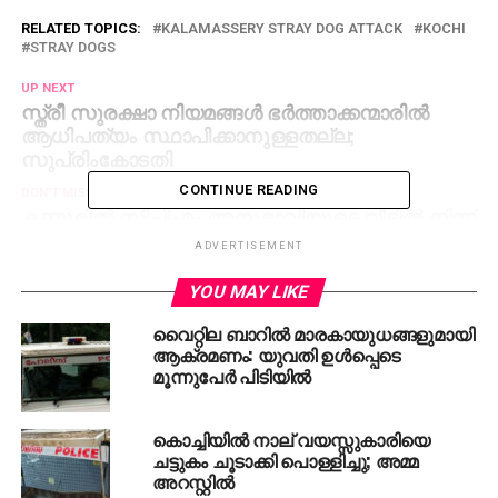
RELATED TOPICS:
KALAMASSERY STRAY DOG ATTACK
KOCHI
STRAY DOGS
UP NEXT
സ്ത്രീ സുരക്ഷാ നിയമങ്ങള്‍ ഭര്‍ത്താക്കന്മാരില്‍
ആധിപത്യം സ്ഥാപിക്കാനുള്ളതല്ല;
സുപ്രിംകോടതി
CONTINUE READING
DON'T MISS
കണ്ണൂരില്‍ സിപിഎം അനുഭാവിയുടെ വീട്ടില്‍ നിന്ന്‌
ഐസ്‌ക്രീം ബോംബുകള്‍ കണ്ടെത്തി
ADVERTISEMENT
YOU MAY LIKE
വൈറ്റില ബാറില്‍ മാരകായുധങ്ങളുമായി
ആക്രമണം: യുവതി ഉള്‍പ്പെടെ
മൂന്നുപേര്‍ പിടിയില്‍
കൊച്ചിയില്‍ നാല് വയസ്സുകാരിയെ
ചട്ടുകം ചൂടാക്കി പൊള്ളിച്ചു; അമ്മ
അറസ്റ്റില്‍