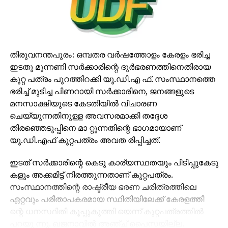
ആശാവര്‍ക്കര്‍മാരെയും പോലുള്ള ആയിരക്കണക്കിന്
സാധാരണക്കാര്‍ ദുരിതത്തിലായിരിക്കുമ്പോള്‍, ‘എന്റെ
തല, എന്റെ ഫിഗര്‍’ എന്ന മുഖ്യമന്ത്രിയുടെ
വ്യക്തിഗത പിആര്‍ കാബെയ്നുകള്‍ കേരളത്തിന്റെ
യഥാര്‍ത്ഥ ചിത്രം മറച്ചുവെക്കാനുള്ള ശ്രമം മാത്രമാണ്.
തിരുവനന്തപുരം: ഒമ്പതര വര്‍ഷത്തോളം കേരളം ഭരിച്ച
ഇടതു മുന്നണി സര്‍ക്കാരിന്റെ ദുര്‍ഭരണത്തിനെതിരായ
പിണറായി സര്‍ക്കാരിന്റെ പ്രഖ്യാപനങ്ങള്‍ പലപ്പോഴും
കുറ്റ പത്രം പുറത്തിറക്കി യു.ഡി.എ ഫ്. സംസ്ഥാനത്തെ
വമ്പന്‍ തലക്കെട്ടുകളായെങ്കിലും അവ
ഭരിച്ച് മുടിച്ച പിണറായി സര്‍ക്കാരിനെ, ജനങ്ങളുടെ
അവയുടെയെല്ലാം പരിണതഫലം പൂജ്യമായിരുന്നു.
മനസാക്ഷിയുടെ കേടതിയില്‍ വിചാരണ
2016-ല്‍ അധികാര മേറ്റയുടന്‍ പ്രഖ്യാപിച്ച ഗള്‍ഫില്‍
ചെയ്യുന്നതിനുള്ള അവസരമാക്കി തദ്ദേശ
തൊഴില്‍ നഷ്ടപ്പെട്ടപെട്ട മലയാമലയാളികള്‍ക്ക്
തിരഞ്ഞെടുപ്പിനെ മാ റ്റുന്നതിന്റെ ഭാഗമായാണ്
ആറുമാസത്തെ ശമ്പളം നല്‍കുമെന്ന വാഗ്ദാനം ഇന്നുവ
യു.ഡി.എഫ് കുറ്റപത്രം അവത രിപ്പിച്ചത്.
ഒരെ ആര്‍ക്കും ല ലഭിച്ചിട്ടില്ല. കോവിഡ് കാലത്ത് ജോലി
നഷ്ടപ്പെട്ടവര്‍ക്ക് പോലും ഈ സഹായം എത്തി
ഇടത് സര്‍ക്കാരിന്റെ കെടു കാര്യസ്ഥതയും പിടിപ്പുകേടു
എത്തിയില്ല. പ്രളയ രക്ഷാപ്രവര്‍ത്തനത്തില്‍
കളും അക്കമിട്ട് നിരത്തുന്നതാണ് കുറ്റപത്രം.
നിര്‍ണായക പങ്ക് വഹിച്ച മത്സ്യത്തൊലാളികളെ
സംസ്ഥാനത്തിന്റെ രാഷ്ട്രീയ ഭരണ ചരിത്രത്തിലെ
‘കേരളത്തിന്റെ സൈന്യം’ എന്ന് വിശേഷിപ്പിച്ചെങ്കിലും,
ഏറ്റവും പരിതാപകരമായ സ്ഥിതിയിലേക്ക് കേരളത്തി
അവര്‍ക്ക് നല്‍ നല്‍കാനുള്ള രക്ഷാപ്രവര്‍ത്തന ഫ്യൂല്‍
ന്റെ ധനസ്ഥിതി കൂപ്പുകുത്തി യെന്ന് കുറ്റപത്രത്തില്‍
കാശ് പോലും വൈകിപ്പിച്ചു. ആദരിക്കാന്‍ വിളിച്ച
പറയു ന്നു. ഖജനാവില്‍ അഞ്ച് പൈസയില്ല.