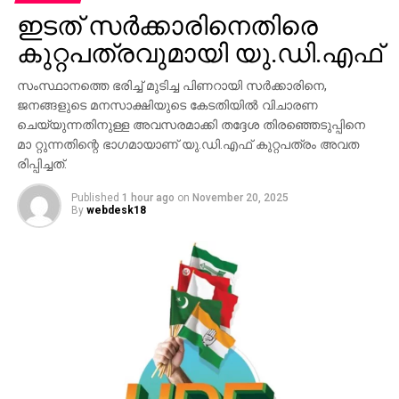
കേരളത്തിലെ 15 കോടി ജനസംഖ്യയില്‍ ഒരു കോടി
ഇടത് സര്‍ക്കാരിനെതിരെ
അഞ്ച് ലക്ഷം പേര്‍ സംഘടിതമല്ലാത്ത (അസംഘടിത)
മേഖലയില്‍ ദിവസ അന്നത്തിനായി
കുറ്റപത്രവുമായി യു.ഡി.എഫ്
പണിയെടുക്കുന്നവരാണ്. പെട്രോള്‍ പമ്പിലെ
തൊഴിലാളികള്‍, തുണിക്കടയിലെ ജീവനക്കാര്‍, ആശാ
സംസ്ഥാനത്തെ ഭരിച്ച് മുടിച്ച പിണറായി സര്‍ക്കാരിനെ,
വര്‍ക്കര്‍മാര്‍, ഉച്ചക്കഞ്ഞി പാ ചകക്കാര്‍ തുടങ്ങിയവര്‍,
ജനങ്ങളുടെ മനസാക്ഷിയുടെ കേടതിയില്‍ വിചാരണ
ചെയ്യുന്നതിനുള്ള അവസരമാക്കി തദ്ദേശ തിരഞ്ഞെടുപ്പിനെ
സുരക്ഷിതമായ തൊഴിലിടങ്ങളോ ന്യായമായ
മാ റ്റുന്നതിന്റെ ഭാഗമായാണ് യു.ഡി.എഫ് കുറ്റപത്രം അവത
അവകാശങ്ങളോ ഇല്ലാതെയാണ് ജീവിക്കുന്നത്.
രിപ്പിച്ചത്.
തുച്ചമായ 300 ദിവസവേതനത്തില്‍ അന്നന്നത്തെ
Published
1 hour ago
on
November 20, 2025
അന്നത്തിനു വേണ്ടി പണിയെടുക്കുന്ന ഈ ഒരു കോടി
By
webdesk18
അഞ്ച് ലക്ഷം സാധാരണക്കാര്‍ ഒരു വശത്ത് ഉപ്പ് തൊട്ട്
കര്‍പ്പുരം വരെയുള്ള സാധനങ്ങള്‍ക്ക് കുതിച്ചുയരുന്ന
വിലക്കയറ്റം മൂലം ദുരിതമനുഭവിക്കുമ്പോഴാണ്,
മറുവശത്ത് കോടികളുടെ ധൂര്‍ത്തും ആഘോഷങ്ങളും
നടത്തുന്നത്. അടിസ്ഥാന സൗകര്യങ്ങളുടെ
അപര്യാപ്ത കാരണം ആശുപത്രി കെട്ടിടം ഇടിഞ്ഞു
വീണു മരിച്ച ബിന്ദുവിനെയും സെക്രട്ടേറിയേറ്റിന്
മുന്നില്‍ ദിവസങ്ങളോളം ഉച്ചവെയിലില്‍ സമരം ചെയ്ത