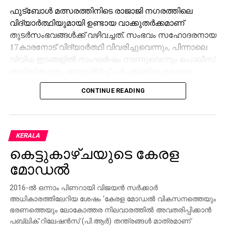
ഫുട്ബോള്‍ മത്സരത്തിനിടെ രാജാജി നഗരത്തിലെ
വിദ്യാര്‍ത്ഥിയുമായി ഉണ്ടായ വാക്കുതര്‍ക്കമാണ്
തുടര്‍സംഭവങ്ങള്‍ക്ക് വഴിവച്ചത്. സംഭവം സഹോദരനായ
17കാരനോട് വിദ്യാര്‍ത്ഥി വിവരിച്ചുവെന്നും, പിന്നാലെ
വിവിധ ഇടങ്ങളില്‍ സംഘര്‍ഷം നടന്നുവെന്നും പൊലീസ്
അറിയിക്കുന്നു. ഒത്തുതീര്‍പ്പ് ചര്‍ച്ചയ്ക്കിടെ ഉണ്ടായ
തര്‍ക്കത്തിനിടെ അലനെ മാറിനില്‍ക്കാന്‍
CONTINUE READING
ആവശ്യപ്പെട്ടതിനെ തുടര്‍ന്നാണ് കുത്തേറ്റ് വീഴാനായത്.
ശേഷം പ്രതികള്‍ സ്ഥലത്ത് നിന്ന് ഓടി രക്ഷപ്പെട്ടു.
സംഘത്തില്‍ അഞ്ച് പേരുണ്ടായിരുന്നുവെന്നും ഇതില്‍
KERALA
രണ്ടുപേരെയാണ് ഇതുവരെ പൊലീസ്
കെട്ടുകാഴ്ചയുടെ കേരള
പിടികൂടിയതെന്നും പൊലീസ് അറിയിച്ചു. മുഖ്യ
പ്രതിയെ തേടി അന്വേഷണസംഘം തിരച്ചില്‍
മോഡല്‍
തുടരുകയാണ്.
2016-ല്‍ ഒന്നാം പിണറായി വിജയന്‍ സര്‍ക്കാര്‍
അധികാരത്തിലേറിയ ശേഷം ‘കേരള മോഡല്‍ വികസനത്തെയും
ഭരണത്തെയും ലോകോത്തര നിലവാരത്തില്‍ അവതരിപ്പിക്കാന്‍
പബ്ലിക് റിലേഷന്‍സ് (പി.ആര്‍) തന്ത്രങ്ങള്‍ മാത്രമാണ്