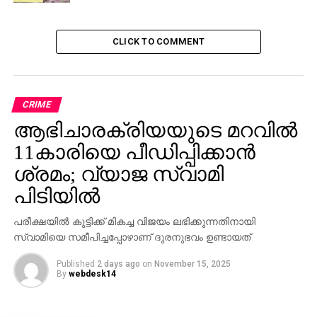
CLICK TO COMMENT
CRIME
ആഭിചാരക്രിയയുടെ മറവിൽ
11കാരിയെ പീഡിപ്പിക്കാൻ
ശ്രമം; വ്യാജ സ്വാമി
പിടിയിൽ
പരീക്ഷയിൽ കുട്ടിക്ക് മികച്ച വിജയം ലഭിക്കുന്നതിനായി
സ്വാമിയെ സമീപിച്ചപ്പോഴാണ് ദുരനുഭവം ഉണ്ടായത്
Published
2 days ago
on
November 15, 2025
By
webdesk14