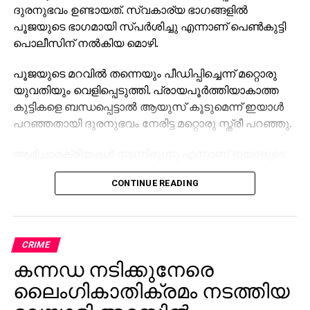
ദുരനുഭവം ഉണ്ടായത്. സ്വകാര്യ ഭാഗങ്ങളിൽ
പൂജയുടെ ഭാഗമായി സ്പർശിച്ചു എന്നാണ് പെൺകുട്ടി
പൊലീസിന് നൽകിയ മൊഴി.
പൂജയുടെ മറവിൽ തന്നെയും പീഡിപ്പിച്ചെന്ന് മറ്റൊരു
യുവതിയും വെളിപ്പെടുത്തി. പ്രായപൂർത്തിയാകാത്ത
കുട്ടികളെ ബന്ധപ്പെട്ടാൽ ആയുസ് കൂടുമെന്ന് ഇയാൾ
പറഞ്ഞതായി ദുരനുഭവം നേരിട്ട മറ്റൊരു സ്ത്രീ പറഞ്ഞു.
ആഭിചാരക്രിയകൾ നടന്നിരുന്നു എന്നാണ് ഇയാളുടെ
പൂജാമുറിയിൽ നിന്ന് വ്യക്തമാകുന്നത്. പൂജാമുറിയിൽ
CONTINUE READING
നിന്ന് ജപിച്ചു കിട്ടുന്ന ചരടുകളും വടിവാളും മറ്റു പൂജാ
സാധനങ്ങളും കണ്ടെത്തി. പോക്സോ കേസിൽ
അറസ്റ്റിലായ ഷിനു സ്വാമി റിമാൻഡിൽ ആണ്.
CRIME
കന്നഡ നടിക്കുനേരെ
ലൈംഗികാതിക്രമം നടത്തിയ