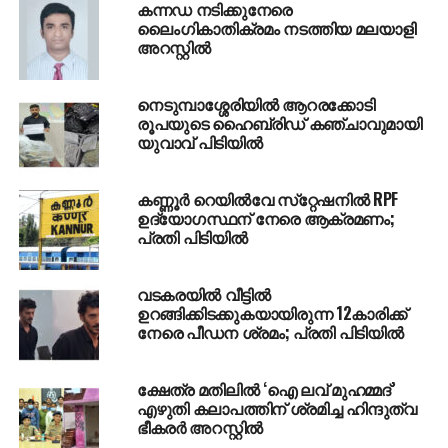
കന്നഡ നടിക്കുനേരെ
ലൈംഗികാതിക്രമം നടത്തിയ മലയാളി
അറസ്റ്റിൽ
നെടുമ്പാശ്ശേരിയിൽ ആറരക്കോടി
രൂപയുടെ ഹൈബ്രിഡ് കഞ്ചാവുമായി
യുവാവ് പിടിയിൽ
കണ്ണൂർ റെയില്‍വേ സ്‌റ്റേഷനിൽ RPF
ഉദ്യോഗസ്ഥന് നേരെ ആക്രമണം;
പ്രതി പിടിയിൽ
വടകരയിൽ വീട്ടിൽ
ഉറങ്ങിക്കിടക്കുകയായിരുന്ന 12കാരിക്ക്
നേരെ പീഡന ശ്രമം; പ്രതി പിടിയിൽ
ക്ഷേത്ര മതിലില്‍ ‘ഐ ലവ് മുഹമ്മദ്’
എഴുതി കലാപത്തിന് ശ്രമിച്ച ഹിന്ദുത്വ
ഭീകരര്‍ അറസ്റ്റില്‍