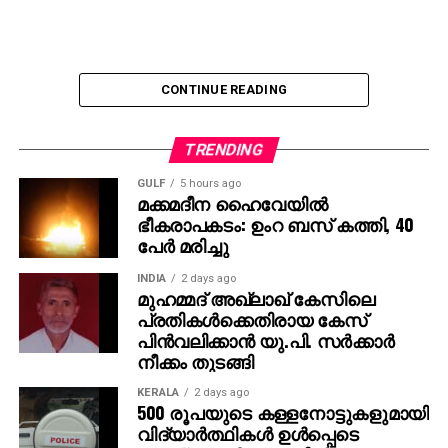
CONTINUE READING
TRENDING
GULF
5 hours ago
മക്കമദീന ഹൈവേയില്‍
ഭീകരാപകടം: ഉംറ ബസ് കത്തി, 40
പേര്‍ മരിച്ചു
INDIA
2 days ago
മുഹമ്മദ് അഖ്‌ലാഖ് കേസിലെ
പ്രതികള്‍ക്കെതിരായ കേസ്
പിന്‍വലിക്കാന്‍ യു.പി. സര്‍ക്കാര്‍
നീക്കം തുടങ്ങി
KERALA
2 days ago
500 രൂപയുടെ കള്ളനോട്ടുകളുമായി
വിദ്യാര്‍ത്ഥികള്‍ ഉള്‍പ്പെടെ