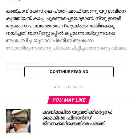
കഞ്ചാവ് കേസിലെ പ്രതി ഷാഫിയാണു യുവാവിനെ
കുത്തിയത്. കാപ്പ ചുമത്തപ്പെട്ടയാളാണ്. ന്യൂ ഇയർ
ആശംസ പറയാത്തതാണ് ആക്രമണത്തിലേക്കു
നയിച്ചത്. ബസ് സ്റ്റോപ്പിൽ ഒപ്പമുണ്ടായിരുന്നവരെ
ആശംസിച്ച യുവാവ് പ്രതിക്ക് ആശംസ
നേരാതിരുന്നതാണു പ്രകോപിപ്പിച്ചതെന്നാണു വിവരം.
RELATED TOPICS:
CRIME
HAPPY NEW YEAR
KAPPA CASE
STABBING
CONTINUE READING
UP NEXT
പുതുവത്സരദിനത്തില്‍ സംസ്ഥാനത്ത് അപകട
ADVERTISEMENT
പരമ്പര, ആറു മരണം
YOU MAY LIKE
DON'T MISS
മന്‍മോഹന്‍ സിങ്ങിന് ഭാരത രത്‌ന നല്‍കണമെന്ന
കടയ്ക്കലില്‍ യുവതിക്ക് മര്‍ദ്ദനം;
ആവശ്യം ശക്തം; തെലങ്കാന നിയമസഭയില്‍
മൈക്രോ ഫിനാന്‍സ്
പ്രമേയം
ജീവനക്കാര്‍ക്കെതിരെ പരാതി