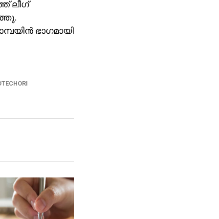
ത് ലീഗ്
്ഞു.
മ്പയിന്‍ ഭാഗമായി
OTECHORI