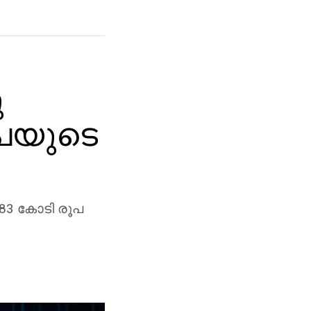
ു
ൂപയുടെ
.83 കോടി രൂപ