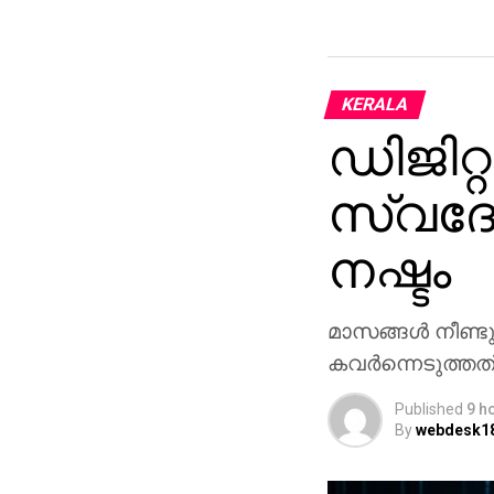
KERALA
ഡിജിറ്റ
സ്വദേ
നഷ്ടം
മാസങ്ങള്‍ നീണ്
കവര്‍ന്നെടുത്തത്
Published
9 h
By
webdesk1