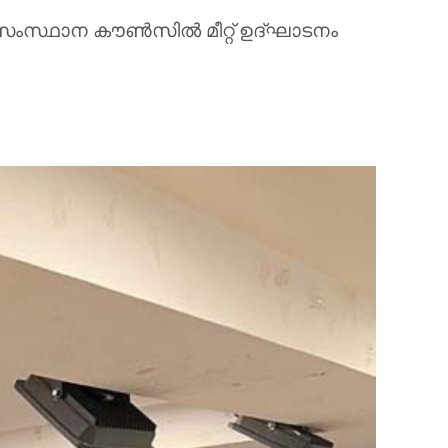
ംസ്ഥാന കൗണ്‍സില്‍ മീറ്റ് ഉദ്ഘാടനം