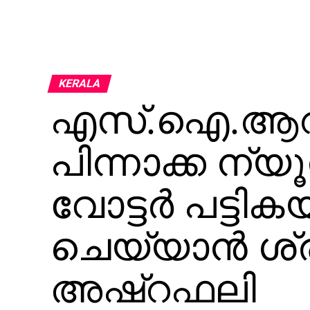
KERALA
എസ്.ഐ.ആറില
പിന്നാക്ക ന്
വോട്ടര്‍ പട്ടികയ
ചെയ്യാന്‍ ശ്രമ
അഷ്‌റഫലി