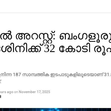
ല്‍ അറസ്റ്റ്: ബംഗളൂര
ശിനിക്ക് 32 കോടി ര
ടുനിന്ന 187 സാമ്പത്തിക ഇടപാടുകളിലൂടെയാണ് 31
.
ours ago
on
November 17, 2025
8