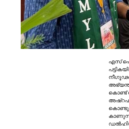
എസ് ഐ ആ
പട്ടികയ
നീഗൂഢമ
അഭ്യന്ത
കൊണ്ട് ശ
അഷ്‌റഫല
കൊണ്ടുള
കാണുന്ന
ഡല്‍ഹിയ