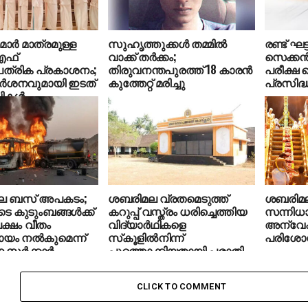
ാര്‍ മാത്രമുള്ള
സുഹൃത്തുക്കള്‍ തമ്മില്‍
രണ്ട് ഘട
എഫ്
വാക്ക് തര്‍ക്കം;
സെക്കന്
ത്രിക പ്രകാശനം;
തിരുവനന്തപുരത്ത് 18 കാരന്‍
പരീക്ഷ 
മര്‍ശനവുമായി ഇടത്
കുത്തേറ്റ് മരിച്ചു
പ്രസിദ്ധ
വികൾ
ലെ ബസ് അപകടം;
ശബരിമല വ്രതമെടുത്ത്
ശബരിമല 
ടെ കുടുംബങ്ങള്‍ക്ക്
കറുപ്പ് വസ്ത്രം ധരിച്ചെത്തിയ
സന്നിധാ
ക്ഷം വീതം
വിദ്യാര്‍ഥികളെ
അന്വ
 നല്‍കുമെന്ന്
സ്‌കൂളില്‍നിന്ന്
പരിശോധ
സര്‍ക്കാര്‍
പുറത്താക്കിയതായി പരാതി
CLICK TO COMMENT