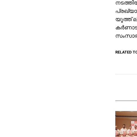
നടത്തിയ
പ്രഖ്യാ
യൂത്ത് 
കര്‍ണാട
സംസാരി
RELATED T