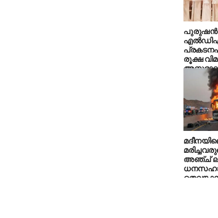
പുരുഷന്‍മ
എല്‍ഡി
പ്രകടനപ
രൂക്ഷ വി
അനുഭാ
മദീനയി
മരിച്ചവരു
അഞ്ച് ല
ധനസഹായം
തെലങ്കാന 