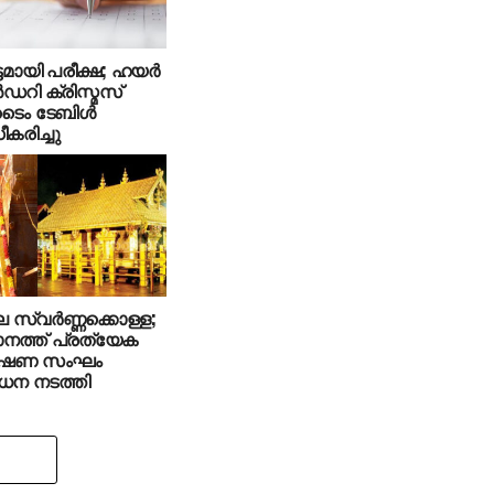
്ടമായി പരീക്ഷ; ഹയര്‍
‍ഡറി ക്രിസ്മസ്
ടൈം ടേബിള്‍
ീകരിച്ചു
സ്വര്‍ണ്ണക്കൊള്ള;
നത്ത് പ്രത്യേക
േഷണ സംഘം
ന നടത്തി