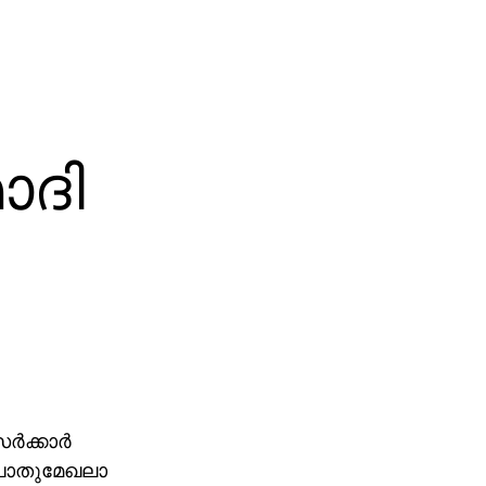
ോദി
‍ക്കാര്‍
 പൊതുമേഖലാ