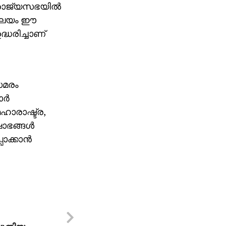
 രാജ്യസഭയില്‍
രാലയം ഈ
ദ്ധരിച്ചാണ്
സമരം
്‍
ഹാരാഷ്ട്ര,
ോഭങ്ങള്‍
ാക്കാന്‍