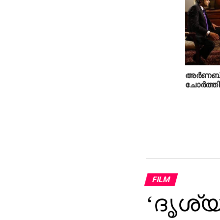
അർണബിന
ചോർത്ത
FILM
‘ദൃശ്