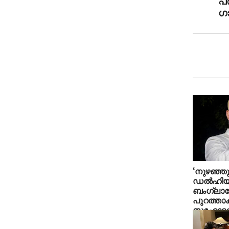
പ
ഗാ
‘നുഴഞ്ഞു
ഡൽഹിയി
ബംഗ്ലാ
പുറത്താ
സഹോദരി എ
മോദി സ്
ഉവൈസ