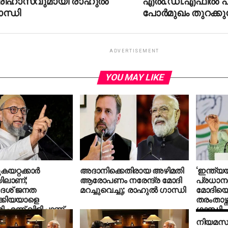
രിഹാസവുമായി രാഹുല്‍
എല്‍.ഡി.എഫില്‍ 
ന്ധി
പോര്‍മുഖം തുറക്കുന
ADVERTISEMENT
YOU MAY LIKE
കയറ്റക്കാർ
അദാനിക്കെതിരായ അഴിമതി
‘ഇന്ത്യ
ലാണ്;
ആരോപണം നരേന്ദ്ര മോദി
പ്രധാനമ
ദേശ് ജനത
മറച്ചുവെച്ചു; രാഹുല്‍ ഗാന്ധി
മോദിയെ
ക്കിയയാളെ
തരംതാഴ്ന്ന
ന്ന് വിളിച്ചാണ്
ഗാന്ധി
വാഗതം ചെയ്തത്’:
നിയമസഭ
ി