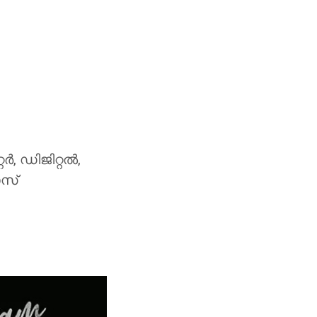
ർ, ഡിജിറ്റൽ,
ോസ്