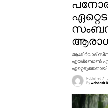
പനോരമ
ഏറ്റെട
സംബന്
ആരാ
ആശിർവാദ് സിനിമാ
എയർബോൺ എന്നീ
ഏറ്റെടുത്തതായി
Published
7 h
By
webdesk1