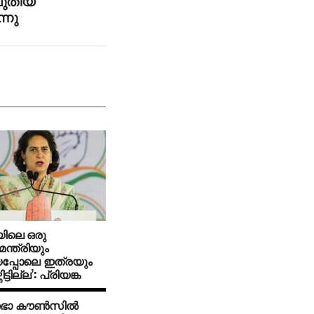
പുതിയ
്നു
യിലെ ഒരു
ന്ത്രിയും
പ്പോലെ ഇത്രയും
ിട്ടില്ല’: പ്രിയങ്ക
ാ കൗണ്‍സില്‍