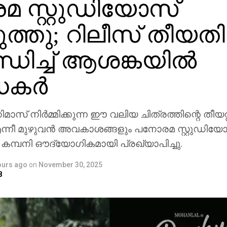
 സ്റ്റുഡിയോസ്
ുത്തു; റിലീസ് തീയതി
ധിച്ച് ആശങ്കയിൽ
ധകർ
സ് നിർമ്മിക്കുന്ന ഈ വലിയ ചിത്രത്തിന്റെ തീയറ്റ
 മുഴുവൻ അവകാശങ്ങളും പനോരമ സ്റ്റുഡിയ
 കമ്പനി ഔദ്യോഗികമായി പ്രഖ്യാപിച്ചു.
ours ago
on
November 30, 2025
8