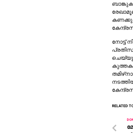
ബാങ്കുക
രേഖാമൂ
കണക്കുകള
കേന്ദ്രസ
നോട്ട് 
പ്രതിസ
ചെയ്യു
കുത്തകക
തമിഴ്‌ന
നടത്തിയി
കേന്ദ്രസ
RELATED T
DON
മോ