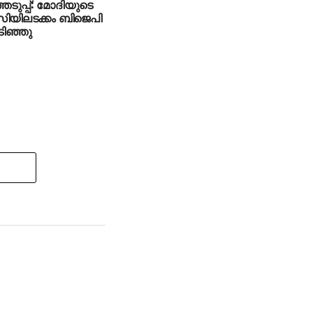
ടുപ്പ്: മോദിയുടെ
യിലടക്കം ബിജെപി
ടിഞ്ഞു