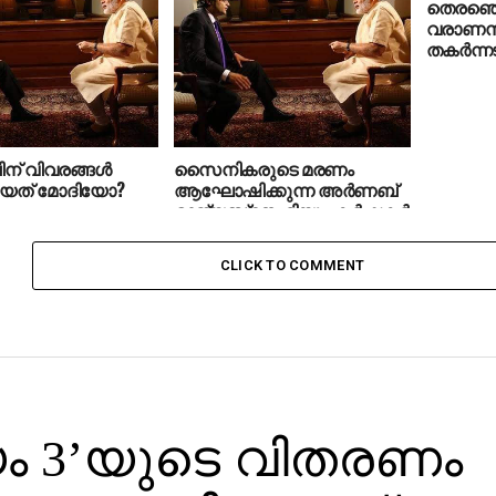
തെരഞ്ഞെ
വരാണസി
തകര്‍ന്ന
് വിവരങ്ങൾ
സൈനികരുടെ മരണം
ിയത് മോദിയോ?
ആഘോഷിക്കുന്ന അർണബ്
രാജ്യസ്‌നേഹിയും കർഷകർ
രാജ്യദ്രോഹികളുമാവുന്ന
മോദിക്കാലത്തെ ഇന്ത്യ
CLICK TO COMMENT
യം 3’യുടെ വിതരണം