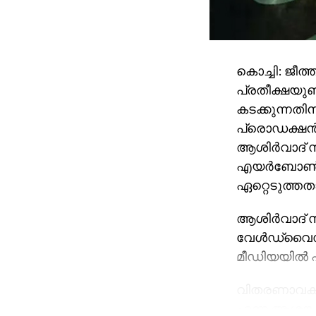
കൊച്ചി: ജീത
പ്രതീക്ഷയുണ
കടക്കുന്നതി
പ്രൊഡക്ഷൻ–
ആശിർവാദ് സിന
എയർബോൺ എന
ഏറ്റെടുത്തത
ആശിർവാദ് സി
വേൾഡ്‌വൈഡ
മീഡിയയിൽ പങ
വിതരണാവകാശ
എന്ന ആശങ്കയ