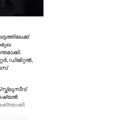
ത്തിലേക്ക്
രമുഖ
മാക്കി.
റർ, ഡിജിറ്റൽ,
ോസ്
സ്ക്ലൂസീവ്
സോഷ്യൽ
്തമാക്കി.
സ് വൈകുമോ
പം ചിത്രം