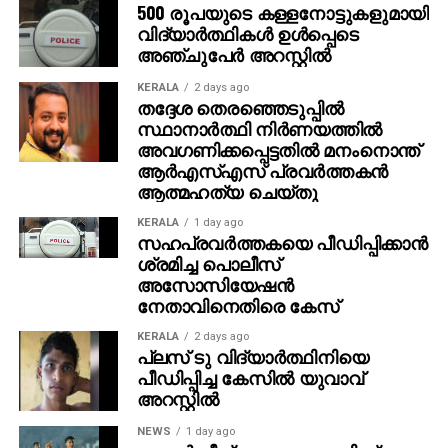
500 രൂപയുടെ കള്ളനോട്ടുകളുമായി
ഇപ്പോള്‍ തിരിച്ചടക്കും. കോടിപതിയായെങ്കിലും ഞാന്‍
വിദ്യാര്‍ത്ഥികള്‍ ഉള്‍പ്പെടെ
പഴയപോലെ കച്ചവടം തുടരും. ഭാര്യയുടെ ആഗ്രഹം
അഞ്ചുപേര്‍ അറസ്റ്റില്‍
പോലെ സ്ഥലം വാങ്ങി വീട് പണിയും ‘ എന്നതായിരുന്നു
അമിതിന്റെ പ്രതികരണം. സാധാരണ മനുഷ്യന്റെ
KERALA
2 days ago
തദ്ദേശ തെരഞ്ഞെടുപ്പില്‍
മനോഹരമായ പങ്കുവെക്കലാണ് ഇപ്പോള്‍ സോഷ്യല്‍
സ്ഥാനാര്‍ത്ഥി നിര്‍ണയത്തില്‍
മീഡിയയില്‍ ചര്‍ച്ചയായിരിക്കുന്നത്.
അവഗണിക്കപ്പെട്ടതില്‍ മനംനൊന്ത്
ആര്‍എസ്എസ് പ്രവര്‍ത്തകന്‍
ആത്മഹത്യ ചെയ്തു
KERALA
1 day ago
സഹപ്രവര്‍ത്തകയെ പീഡിപ്പിക്കാന്‍
ശ്രമിച്ച പൊലീസ്
അസോസിയേഷന്‍
നേതാവിനെതിരെ കേസ്
KERALA
2 days ago
പ്ലസ് ടു വിദ്യാര്‍ത്ഥിനിയെ
പീഡിപ്പിച്ച കേസില്‍ യുവാവ്
അറസ്റ്റില്‍
NEWS
1 day ago