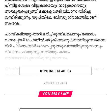
പിന്നിട്ട ശേഷം വീട്ടുകാരെയും നാട്ടുകാരെയും
അത്ഭുതപ്പെടുത്തി മക്കളെ തേടി വിലാസ തിരിച്ചു
വന്നിരിക്കുന്നു. യുപിയിലെ ബിന്ധു ഗ്രാമത്തിലാണ്
സംഭവം.
പാമ്പ് കടിയേറ്റ താന്‍ മരിച്ചിരുന്നില്ലെന്നും ബോധം
വന്നപ്പോള്‍ ഗംഗയില്‍ ഒഴുകി നടക്കുകയായിരുന്ന തന്നെ
മീന്‍ പിടിത്തക്കാര്‍ രക്ഷപ്പെടുത്തുകയായിരുന്നുവെന്നും
വിലാസ പറയുന്നു. ഇത്രയും കാലം
അവരോടൊപ്പമായിരുന്നു താമസം.
അന്ന് തന്നെ, ബോധം തിരിച്ചുകിട്ടിയിരുന്നെങ്കിലും ഓര്‍മ
CONTINUE READING
ശക്തി തിരികെ കിട്ടിയത് ഈയിടെ
മാത്രമായിരുന്നുവെന്നും അവര്‍ പറയുന്നു. ഇതോടെ
ADVERTISEMENT
തന്റെ പഴയ കഥകളെല്ലാം മറ്റുള്ളവരെ
അറിയിക്കുകയായിരുന്നു. ഇതേതുടര്‍ന്ന് നടത്തിയ
YOU MAY LIKE
അന്വേഷണത്തില്‍ വിലാസ പറഞ്ഞതെല്ലാം
സത്യമാണെന്ന് മനസിലായി. ഇതേ തുടര്‍ന്നാണ്
പുനസമാഗമത്തിന് വഴിതെളിഞ്ഞത്. രണ്ട്