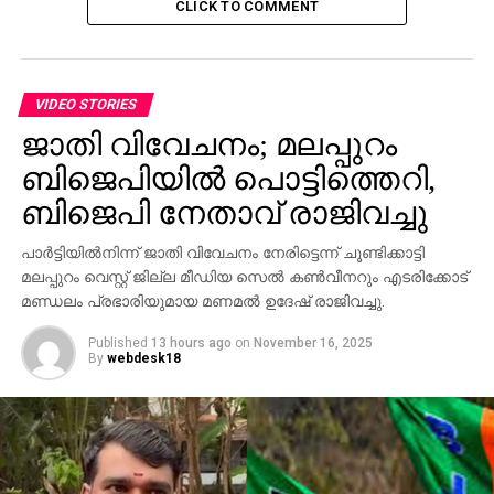
CLICK TO COMMENT
പെണ്‍മക്കളുടെ അമ്മയായ വിലാസക്ക് ശിഷ്ടകാലം
മക്കളോടൊത്ത് ജീവിക്കണമെന്നാണ് ആഗ്രഹം.
VIDEO STORIES
RELATED TOPICS:
ജാതി വിവേചനം; മലപ്പുറം
UP NEXT
ഇസ്രാഈലിന് ഒബാമയുടെ പ്രഹരം
ബിജെപിയില്‍ പൊട്ടിത്തെറി,
DON'T MISS
ബിജെപി നേതാവ് രാജിവച്ചു
നെയ്മറോട് ഡ്രിബിള്‍ ചെയ്ത് നാണം
കെടുത്തരുതെന്നഭ്യര്‍ത്ഥിച്ച് എതിര്‍താരം;
പാര്‍ട്ടിയില്‍നിന്ന് ജാതി വിവേചനം നേരിട്ടെന്ന് ചൂണ്ടിക്കാട്ടി
വിഡിയോ
മലപ്പുറം വെസ്റ്റ് ജില്ല മീഡിയ സെല്‍ കണ്‍വീനറും എടരിക്കോട്
മണ്ഡലം പ്രഭാരിയുമായ മണമല്‍ ഉദേഷ് രാജിവച്ചു.
Published
13 hours ago
on
November 16, 2025
By
webdesk18