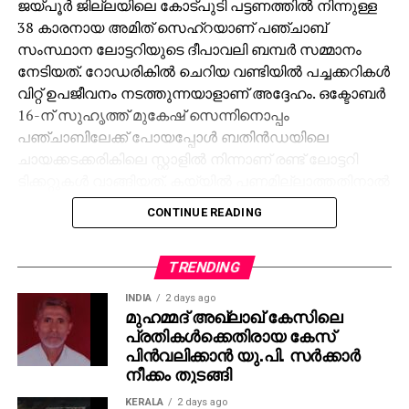
ജയ്പൂര്‍ ജില്ലയിലെ കോട്പുടി പട്ടണത്തില്‍ നിന്നുള്ള
38 കാരനായ അമിത് സെഹ്‌റയാണ് പഞ്ചാബ്
സംസ്ഥാന ലോട്ടറിയുടെ ദീപാവലി ബമ്പര്‍ സമ്മാനം
നേടിയത്. റോഡരികില്‍ ചെറിയ വണ്ടിയില്‍ പച്ചക്കറികള്‍
വിറ്റ് ഉപജീവനം നടത്തുന്നയാളാണ് അദ്ദേഹം. ഒക്ടോബര്‍
16-ന് സുഹൃത്ത് മുകേഷ് സെന്നിനൊപ്പം
പഞ്ചാബിലേക്ക് പോയപ്പോള്‍ ബതിന്‍ഡയിലെ
ചായക്കടക്കരികിലെ സ്റ്റാളില്‍ നിന്നാണ് രണ്ട് ലോട്ടറി
ടിക്കറ്റുകള്‍ വാങ്ങിയത്. കയ്യില്‍ പണമില്ലാത്തതിനാല്‍
മുകേഷിനോട് 1000 രൂപ കടം വാങ്ങുകയായിരുന്നു.
CONTINUE READING
ഒക്ടോബര്‍ 31ന് രാത്രി 10 മണിക്ക് മുകേഷിന്റെ ഫോണ്‍
കോളിലൂടെയാണ് 11 കോടിയുടെ ജാക്ക്‌പോട്ട്
അടിച്ചതറിയുന്നത്. രണ്ടാമത്തെ ടിക്കറ്റിനും 1000 രൂപ
TRENDING
സമ്മാനമായി ലഭിച്ചു. ലോട്ടറി അടിച്ച വിവരം
INDIA
2 days ago
അറിഞ്ഞപ്പോള്‍ ആദ്യം ഓര്‍ത്തത് സുഹൃത്ത്
മുഹമ്മദ് അഖ്‌ലാഖ് കേസിലെ
പ്രതികള്‍ക്കെതിരായ കേസ്
മുകേഷിനെയായിരുന്നു. അദ്ദേഹത്തിന്റെ രണ്ട്
പിന്‍വലിക്കാന്‍ യു.പി. സര്‍ക്കാര്‍
പെണ്‍മക്കള്‍ക്ക് 50 ലക്ഷം രൂപ വീതം ആകെ ഒരു കോടി
നീക്കം തുടങ്ങി
നല്‍കുമെന്ന് അമിത് പറഞ്ഞു. ‘ പഞ്ചാബിലേക്ക്
വരാന്‍പോലും 8,000 രൂപ കടം വാങ്ങിയിരുന്നു. അത്
KERALA
2 days ago