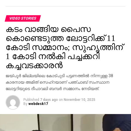
വ്യക്തിഗത വിവരങ്ങള്‍ പങ്കിടാനും, ജോലി
പ്രോസസ്സിംഗ് ഫീസ് എന്ന പേരില്‍ പണം അടയ്ക്കാനും
ആവശ്യപ്പെടുന്നതാണ് സാധാരണ രീതി. ചിലര്‍
VIDEO STORIES
മാല്‍വെയര്‍ ഇന്‍സ്റ്റാള്‍ ചെയ്യാനോ ഡാറ്റ
കടം വാങ്ങിയ പൈസ
മോഷ്ടിക്കാനോ ലക്ഷ്യമിട്ടുള്ള വ്യാജ അഭിമുഖ
കൊണ്ടെടുത്ത ലോട്ടറിക്ക് 11
സോഫ്റ്റ്‌വെയറുകളും അയക്കുന്നു. ഇത്തരം തട്ടിപ്പുകള്‍
വ്യക്തികള്‍ക്കും സ്ഥാപനങ്ങള്‍ക്കും ഗുരുതരമായ
കോടി സമ്മാനം; സുഹൃത്തിന്
ഭീഷണിയാണെന്ന് ഗൂഗിള്‍ മുന്നറിയിപ്പ് നല്‍കി.
1 കോടി നല്‍കി പച്ചക്കറി
നിയമാനുസൃത തൊഴിലുടമകള്‍ ഒരിക്കലും സാമ്പത്തിക
കച്ചവടക്കാരന്‍
വിവരങ്ങളോ പേയ്‌മെന്റെ് ആവശ്യങ്ങളോ
ഉന്നയിക്കില്ലെന്നും ഉപയോക്താക്കള്‍ ഓണ്‍ലൈനില്‍
ജയ്പൂര്‍ ജില്ലയിലെ കോട്പുടി പട്ടണത്തില്‍ നിന്നുള്ള 38
കൂടുതല്‍ ജാഗ്രത പാലിക്കണമെന്നും ഗൂഗിള്‍
കാരനായ അമിത് സെഹ്‌റയാണ് പഞ്ചാബ് സംസ്ഥാന
വ്യക്തമാക്കി.
ലോട്ടറിയുടെ ദീപാവലി ബമ്പര്‍ സമ്മാനം നേടിയത്.
Published
7 days ago
on
November 10, 2025
By
webdesk17