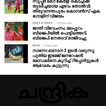
സൂപ്പര്‍ ലീഗ് കേരള: കൊച്ചിക്ക്
തുടര്‍ച്ചയായ ഏഴാം തോല്‍വി;
തിരുവനന്തപുരം കൊമ്പന്‍സ് ഏക
ഗോളിന് വിജയം
VIDEO STORIES
13 hours ago
ജാതി വിവേചനം; മലപ്പുറം
ബിജെപിയില്‍ പൊട്ടിത്തെറി,
ബിജെപി നേതാവ് രാജിവച്ചു
NEWS
2 days ago
നാനോ ബനാന 2 ഉടന്‍ വരുന്നു;
പുതിയ ഇമേജ് ജനറേഷന്‍
മോഡലിനെ കുറിച്ച് റിപ്പോര്‍ട്ടുകള്‍
ആവേശം കൂട്ടുന്നു