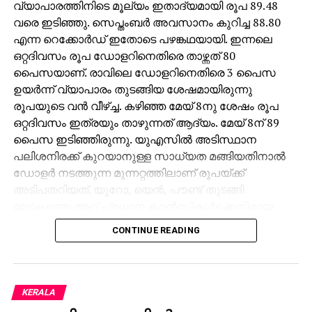
വ്യാപാരത്തിനിടെ മൂല്യം ഇതാദ്യമായി രൂപ 89.48
വരെ ഇടിഞ്ഞു. സെപ്തംബര്‍ അവസാനം കുറിച്ച 88.80
എന്ന റെക്കോര്‍ഡ് ഇതോടെ പഴങ്കഥയായി. ഇന്നലെ
ഒറ്റദിവസം രൂപ ഡോളറിനെതിരെ താഴ്ന്നത് 80
പൈസയാണ്. രാവിലെ ഡോളറിനെതിരെ 3 പൈസ
ഉയര്‍ന്ന് വ്യാപാരം തുടങ്ങിയ ശേഷമായിരുന്നു
രൂപയുടെ വന്‍ വീഴ്ച്ച. കഴിഞ്ഞ മേയ് 8നു ശേഷം രൂപ
ഒറ്റദിവസം ഇത്രയും താഴുന്നത് ആദ്യം. മേയ് 8ന് 89
പൈസ ഇടിഞ്ഞിരുന്നു. യുഎസില്‍ അടിസ്ഥാന
പലിശനിരക്ക് കുറയാനുള്ള സാധ്യത മങ്ങിയതിനാല്‍
ഡോളര്‍ നടത്തുന്ന മുന്നറ്റത്തിലാണ് രൂപയ്ക്ക്
അടിപതറിയത്. യൂറോ, യെന്‍, പൗണ്ട് തുടങ്ങി
ലോകത്തെ ആറ് പ്രധാന കറന്‍സികള്‍ക്കെതിരായ
യു.എസ് ഡോളര്‍ ഇന്‍ഡക്‌സ് ഏതാനും ദിവസങ്ങള്‍ക്ക്
CONTINUE READING
മുമ്പുവരെ 98ല്‍ ആയിരുന്നത് ഇപ്പോള്‍ 100ന്
മുകളിലെത്തി. കേന്ദ്രബാങ്കായ യുഎസ് ഫെഡറല്‍
റിസര്‍വ് ഡിസംബറിലെ പണനയ നിര്‍ണയയോഗത്തില്‍
പലിശനിരക്ക് കുറയ്ക്കാന്‍ സാധ്യത ഇല്ല. ഇന്ത്യന്‍
KERALA
ഓഹരി വിപണികള്‍ നേരിട്ട തളര്‍ച്ചയും വിദേശ