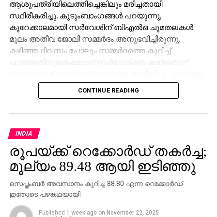
ആശുപത്രിയിലെത്തിച്ചെങ്കിലും മരിച്ചതായി
ചെലവഴിക്കാത്ത നിയമവകുപ്പാണ് പിന്നില്‍.
സ്ഥിരീകരിച്ചു. കുടുംബാംഗങ്ങള്‍ പറയുന്നു,
കുറേക്കാലമായി സര്‍വേശിന് ബിഎല്‍ഒ ചുമതലകള്‍
RELATED TOPICS:
മൂലം അതീവ ജോലി സമ്മര്‍ദം അനുഭവിച്ചിരുന്നു.
കഴിഞ്ഞ ദിവസം പോലും സമ്മര്‍ദത്തെ കുറിച്ച്
UP NEXT
തോമസ് ചാണ്ടിയെ മന്ത്രിയാക്കാന്‍ എന്‍.സി.പി;
പറഞ്ഞതിനുശേഷമാണ് സര്‍വേശിനെ കണ്ടതെന്ന്
സി.പി.എമ്മില്‍ ഭിന്നത
സഹോദരന്‍ യോഗേഷ് ഗംഗ്വാര്‍ അറിയിച്ചു. എന്നാല്‍
ജോലി സമ്മര്‍ദമാണ് മരണകാരണമെന്ന് കുടുംബം
DON'T MISS
CONTINUE READING
ആര്‍.എസ്.എസ് നേതൃത്വത്തിന്റെ പങ്ക്
ആരോപിച്ചിട്ടും അത് ജില്ലാ ഭരണകൂടം നിഷേധിച്ചു.
അന്വേഷിക്കണം: മുസ്‌ലിംലീഗ്
ബിഎല്‍ഒമാര്‍ക്കു മേല്‍ അതിക്രമമായ
സമ്മര്‍ദമൊന്നുമില്ലെന്നും സര്‍വേശ് കേസില്‍
ജോലിസമ്മര്‍ദം കണ്ടെത്താനായിട്ടില്ലെന്നുമാണ്
INDIA
എസ്ഡിഎം പ്രമോദ് കുമാര്‍ പറഞ്ഞത്. മരണവുമായി
രൂപയ്ക്ക് റെക്കോര്‍ഡ് തകര്‍ച്ച;
ബന്ധപ്പെട്ട കൂടുതല്‍ റിപ്പോര്‍ട്ടുകള്‍ ശേഖരിക്കാനായി
മൂല്യം 89.48 ആയി ഇടിഞ്ഞു
അന്വേഷണം തുടരുകയാണ്.
സെപ്തംബര്‍ അവസാനം കുറിച്ച 88.80 എന്ന റെക്കോര്‍ഡ്
ഇതോടെ പഴങ്കഥയായി
Published
1 week ago
on
November 22, 2025