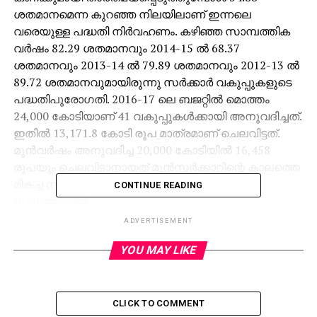
ശതമാനമെന്ന കുറഞ്ഞ നിലയിലാണ് ഇന്നലെ
വരെയുള്ള പദ്ധതി നിര്‍വഹണം. കഴിഞ്ഞ സാമ്പത്തിക
വര്‍ഷം 82.29 ശതമാനവും 2014-15 ല്‍ 68.37
ശതമാനവും 2013-14 ല്‍ 79.89 ശതമാനവും 2012-13 ല്‍
89.72 ശതമാനവുമായിരുന്നു സര്‍ക്കാര്‍ വകുപ്പുകളുടെ
പദ്ധതിപുരോഗതി. 2016-17 ലെ ബജറ്റില്‍ മൊത്തം
24,000 കോടിയാണ് 41 വകുപ്പുകള്‍ക്കായി അനുവദിച്ചത്.
ഇതില്‍ 13,171.8 കോടി രൂപ മാത്രമാണ് ചെലവിട്ടത്.
മുന്‍വര്‍ഷം അനുവദിച്ച 20,000 കോടിയില്‍ 16,458
രൂപയും ചെലവിടാനായത് മുന്‍സര്‍ക്കാറിന്റെ കാലത്തെ
മികച്ച സാമ്പത്തിക നിര്‍വഹണത്തിന്റെ മികച്ച
CONTINUE READING
ദൃഷ്ടാന്തമാണ്.
ADVERTISEMENT
ഇനി നാലു ദിവസം കൊണ്ട് എതൊക്കെ രീതിയില്‍ പണം
ചെലവിട്ടാലും 60 ശതമാനം കടക്കില്ലെന്ന് ഉറപ്പായ
YOU MAY LIKE
സാഹചര്യത്തില്‍ പണം കാരി ഓവര്‍ ചെയ്യേണ്ടി വരും.
പദ്ധതി നിര്‍വഹണത്തില്‍ സര്‍ക്കാര്‍ വകുപ്പുകളും
തദ്ദേശസ്ഥാപനങ്ങളും സ്വീകരിക്കുന്ന അലംഭാവം
CLICK TO COMMENT
അവസാനിപ്പിക്കാന്‍ കാരി ഓവര്‍ സമ്പ്രദായം