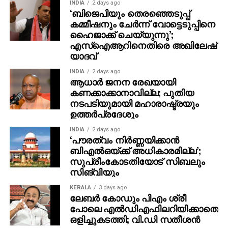
INDIA
2 days ago
‘ബിജെപിയും തെരഞ്ഞെടുപ്പ്
കമ്മീഷനും ചേർന്ന് വോട്ടെടുപ്പിനെ
ഹൈജാക്ക് ചെയ്യുന്നു’;
എസ്ഐആറിനെതിരെ അഖിലേഷ്
യാദവ്
INDIA
2 days ago
ആധാർ ജനന രേഖയായി
കണക്കാക്കാനാവില്ല; പുതിയ
നടപടിയുമായി മഹാരാഷ്ട്രയും
ഉത്തർപ്രദേശും
INDIA
2 days ago
‘പൗരത്വം നിര്‍ണ്ണയിക്കാന്‍
ബിഎല്‍ഒയ്ക്ക് അധികാരമില്ല’;
സുപ്രീംകോടതിയോട് സിബലും
സിങ്‌വിയും
KERALA
3 days ago
ലേബര്‍ കോഡും പിഎം ശ്രീ
പോലെ എല്‍ഡിഎഫിലറിയിക്കാതെ
ഒളിച്ചുകടത്തി; വി.ഡി സതീശന്‍