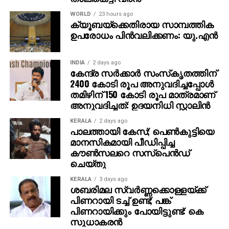
WORLD
23 hours ago
ക്യൂബയ്ക്കെതിരായ സാമ്പത്തിക
ഉപരോധം പിന്‍വലിക്കണം: യു.എന്‍
INDIA
2 days ago
കേന്ദ്ര സര്‍ക്കാര്‍ സംസ്‌കൃതത്തിന്
2400 കോടി രൂപ അനുവദിച്ചപ്പോള്‍
തമിഴിന് 150 കോടി രൂപ മാത്രമാണ്
അനുവദിച്ചത്: ഉദയനിധി സ്റ്റാലിന്‍
KERALA
2 days ago
പാലത്തായി കേസ്; പെൺകുട്ടിയെ
മാനസികമായി പീഡിപ്പിച്ച
കൗൺസലറെ സസ്പെൻഡ്
ചെയ്തു
KERALA
3 days ago
ശബരിമല സ്വര്‍ണ്ണക്കൊള്ളയ്ക്ക്
പിണറായി ടച്ച് ഉണ്ട്; പങ്ക്
പിണറായിക്കും പോയിട്ടുണ്ട്: കെ
സുധാകരന്‍