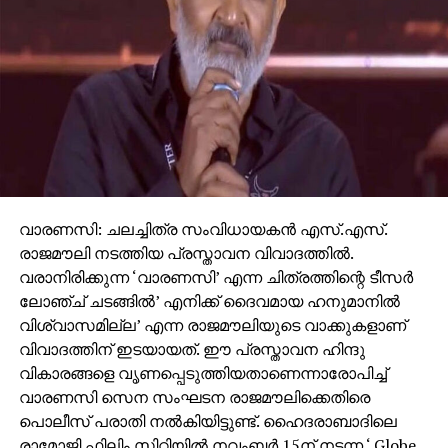
വാരണസി: ചലച്ചിത്ര സംവിധായകന്‍ എസ്.എസ്.
രാജമൗലി നടത്തിയ പ്രസ്താവന വിവാദത്തില്‍.
വരാനിരിക്കുന്ന ‘വാരണസി’ എന്ന ചിത്രത്തിന്റെ ടീസര്‍
ലോഞ്ച് ചടങ്ങില്‍’ എനിക്ക് ദൈവമായ ഹനുമാനില്‍
വിശ്വാസമില്ല’ എന്ന രാജമൗലിയുടെ വാക്കുകളാണ്
വിവാദത്തിന് ഇടയായത്. ഈ പ്രസ്താവന ഹിന്ദു
വികാരങ്ങളെ വൃണപ്പെടുത്തിയതാണെന്നാരോപിച്ച്
വാരണസി സെന സംഘടന രാജമൗലിക്കെതിരെ
പൊലീസ് പരാതി നല്‍കിയിട്ടുണ്ട്. ഹൈദരാബാദിലെ
രാമോജി ഫിലിം സിറ്റിയില്‍ നവംബര്‍ 15ന് നടന്ന ‘ Globe