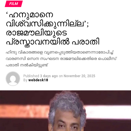
ഗോവിന്ദന് മാത്രമേ കഴിയൂവെന്നും വി.ഡി സതീശന്‍
FILM
പരിഹസിച്ചു. എന്തുകൊണ്ട് ദേവസ്വം ബോര്‍ഡ്
‘ഹനുമാനെ
പോറ്റിക്കെതിരെ പരാതി നല്‍കിയില്ലെന്നും പോറ്റി
കുടുങ്ങിയാല്‍ പലരും കുടുങ്ങും എന്ന് സിപിഎമ്മിന്
വിശ്വസിക്കുന്നില്ല’;
അറിയാമായിരുന്നുവെന്നും അദ്ദേഹം കൂട്ടിച്ചേര്‍ത്തു.
രാജമൗലിയുടെ
പ്രസ്താവനയില്‍ പരാതി
ഹിന്ദു വികാരങ്ങളെ വൃണപ്പെടുത്തിയതാണെന്നാരോപിച്ച്
വാരണസി സെന സംഘടന രാജമൗലിക്കെതിരെ പൊലീസ്
പരാതി നല്‍കിയിട്ടുണ്ട്
Published
3 days ago
on
November 20, 2025
By
webdesk18