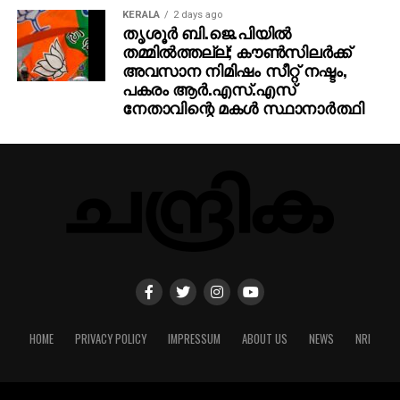
KERALA
2 days ago
തൃശൂര്‍ ബി.ജെ.പിയില്‍
തമ്മില്‍ത്തല്ല്; കൗണ്‍സിലര്‍ക്ക്
അവസാന നിമിഷം സീറ്റ് നഷ്ടം,
പകരം ആര്‍.എസ്.എസ്
നേതാവിന്റെ മകള്‍ സ്ഥാനാര്‍ത്ഥി
HOME
PRIVACY POLICY
IMPRESSUM
ABOUT US
NEWS
NRI