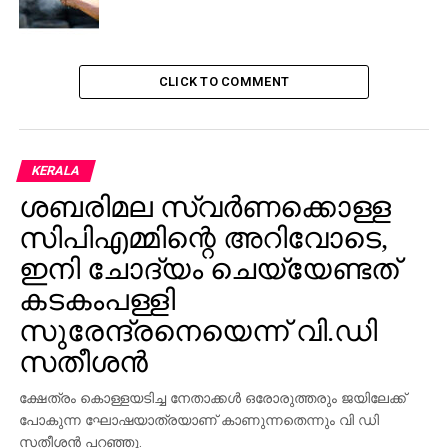
RELATED TOPICS:
KANNUR
SCHOOL
SCHOOL STUDENTS
SPECIAL SCHOOL
CLICK TO COMMENT
UP NEXT
സ്ത്രീകളുടെ തുല്യ പങ്കാളിത്തം
ഉറപ്പുവരുത്തേണ്ടത് സമൂഹത്തിന്റെ കടമ:
പ്രധാനമന്ത്രി
KERALA
DON'T MISS
ശബരിമല സ്വര്‍ണക്കൊള്ള
ശീദേവിയുടെ വിയോഗം കനത്ത നഷ്ടം:
സിപിഎമ്മിന്റെ അറിവോടെ,
മുഖ്യമന്ത്രി
ഇനി ചോദ്യം ചെയ്യേണ്ടത്
കടകംപള്ളി
സുരേന്ദ്രനെയെന്ന് വി.ഡി
സതീശന്‍
ക്ഷേത്രം കൊള്ളയടിച്ച നേതാക്കള്‍ ഒരോരുത്തരും ജയിലേക്ക്
പോകുന്ന ഘോഷയാത്രയാണ് കാണുന്നതെന്നും വി ഡി
സതീശന്‍ പറഞ്ഞു.