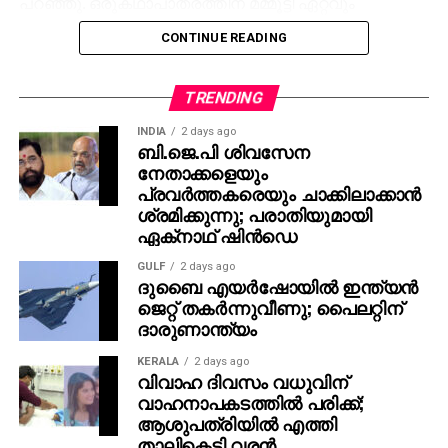
പറഞ്ഞു. ഒരുകഥാപാത്രത്തിന് മമ്മൂട്ടി ഏറ്റവും
അനുയോജ്യനാണെന്ന് തോന്നിയതിനാല്‍
CONTINUE READING
എക്‌സിക്യൂട്ടീവ് പ്രൊഡ്യൂസര്‍ വിവേക് ദാമോദരന്‍
വഴിയാണ് മമ്മൂട്ടിയെ സമീപിച്ചത്. ഇതിനകം തന്നെ
തങ്ങള്‍ക്ക് മനസ്സിലുണ്ടായിരുന്നതുപോലെ തന്നെയാണ്
TRENDING
പൃഥ്വിരാജും ആ വേഷം മമ്മൂക്ക ചെയ്യണം എന്ന്
INDIA
2 days ago
നിര്‍ദേശിച്ചതെന്നും അദ്ദേഹം വെളിപ്പെടുത്തി. ജിതിന്‍
ബി.ജെ.പി ശിവസേന
നേതാക്കളെയും
കെ. ജോസ് പറഞ്ഞു പോലെ, വിനായകന്‍ അവതരിപ്പിച്ച
പ്രവര്‍ത്തകരെയും ചാക്കിലാക്കാന്‍
വേഷം തന്നെയാണ് ആദ്യം പൃഥ്വിരാജിന്
ശ്രമിക്കുന്നു; പരാതിയുമായി
പരിഗണിച്ചത്. മമ്മൂട്ടി കമ്പനി നിര്‍മിച്ച ‘കളങ്കാവല്‍’
ഏക്‌നാഥ് ഷിന്‍ഡെ
നവംബര്‍ 27ന് തീയേറ്ററുകളില്‍ റിലീസ് ചെയ്യും.
GULF
2 days ago
ദുബൈ എയര്‍ഷോയില്‍ ഇന്ത്യന്‍
ജെറ്റ് തകര്‍ന്നുവീണു; പൈലറ്റിന്
ദാരുണാന്ത്യം
KERALA
2 days ago
വിവാഹ ദിവസം വധുവിന്
വാഹനാപകടത്തില്‍ പരിക്ക്;
ആശുപത്രിയില്‍ എത്തി
താലികെട്ടി വരന്‍