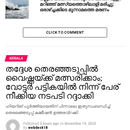
മറിഞ്ഞ് മത്സ്യത്തൊഴിലാളി മരിച്ചു;
ഒരാഴ്ച്ചക്കിടെ മൂന്നാമത്തെ മരണം
UP NEXT
യുഎസ് വിമാനാപകടത്തില്‍ മരിച്ച 67 പേരില്‍
40ലേറെ പേരുടെ മൃതദേഹങ്ങള്‍ കണ്ടെടുത്തു
DON'T MISS
CLICK TO COMMENT
മലപ്പുറത്ത് ഫര്‍ണിച്ചര്‍ നിര്‍മാണത്തിനിടെ
ശരീരത്തില്‍ കട്ടര്‍ തട്ടി യുവാവിന് ദാരുണാന്ത്യം
KERALA
തദ്ദേശ തെരഞ്ഞടുപ്പില്‍
വൈഷ്ണയ്ക്ക് മത്സരിക്കാം;
വോട്ടര്‍ പട്ടികയില്‍ നിന്ന് പേര്
നീക്കിയ നടപടി റദ്ദാക്കി
ഹിയറിങ് പൂര്‍ത്തിയായതിന് പിന്നാലെ ഇതുസംബന്ധിച്ച്
തെരഞ്ഞെടുപ്പ് കമ്മീഷന്‍ ഉത്തരവിറക്കി.
Published
3 hours ago
on
November 19, 2025
By
webdesk18