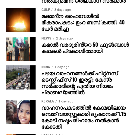
നല്‍കുമെന്ന് തെലങ്കാന സര്‍ക്കാര്‍
GULF
3 days ago
മക്കമദീന ഹൈവേയില്‍
ഭീകരാപകടം: ഉംറ ബസ് കത്തി, 40
പേര്‍ മരിച്ചു
NEWS
2 days ago
കമാൽ വരദൂരിൻ്റെ 50 ഫുട്ബോൾ
കഥകൾ പ്രകാശിതമായി
INDIA
1 day ago
പഴയ വാഹനങ്ങള്‍ക്ക് ഫിറ്റ്‌നസ്
ടെസ്റ്റ് ഫീസ് 10 ഇരട്ടി; കേന്ദ്ര
സര്‍ക്കാരിന്റെ പുതിയ നിയമം
പ്രാബല്യത്തില്‍
KERALA
1 day ago
വാഹനാപകടത്തില്‍ കോമയിലായ
ഒമ്പത് വയസ്സുകാരി ദൃഷാനക്ക് 1.15
കോടി നഷ്ടപരിഹാരം നല്‍കാന്‍
കോടതി