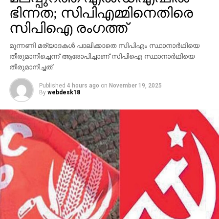
പരാതി. മുട്ടടയിലെ സ്ഥിരതാമസക്കാരിയായ വൈഷ്ണയെ
ഭിന്നത; സിപിഎമ്മിനെതിരെ
സ്ഥിരതാമസക്കാരിയല്ലെന്ന പരാതിയുടെ
സിപിഐ രംഗത്ത്
അടിസ്ഥാനത്തിലാണ് വോട്ടര്‍പട്ടികയില്‍ നിന്ന് കമ്മീഷന്‍
ഒഴിവാക്കിയത്.
മുന്നണി മര്യാദകള്‍ പാലിക്കാതെ സിപിഎം സ്ഥാനാര്‍ഥിയെ
തീരുമാനിച്ചെന്ന് ആരോപിച്ചാണ് സിപിഐ സ്ഥാനാര്‍ഥിയെ
എന്നാല്‍, വോട്ടര്‍ പട്ടികയില്‍ നിന്ന് ഒഴിവാക്കിയത്
തീരുമാനിച്ചത്.
അനീതിയാണെന്നും രാഷ്ട്രീയകാരണങ്ങളാല്‍
Published
4 hours ago
on
November 19, 2025
ഒഴിവാക്കുകയല്ല വേണ്ടതെന്നും ഹൈക്കോടതി
By
webdesk18
വിമര്‍ശിച്ചു. വോട്ടര്‍ പട്ടികയില്‍ ഉള്‍പ്പെടുത്താനുള്ള
നടപടിയെടുക്കണം. മത്സരിക്കാന്‍ ഇറങ്ങിയ ഒരാളെ
രാഷ്ട്രീയ കാരണത്താല്‍ ഒഴിവാക്കുകയല്ല വേണ്ടത്. 24
വയസുള്ള പെണ്‍കുട്ടിക്ക് സാങ്കേതിക കാരണം പറഞ്ഞ്
തെരഞ്ഞെടുപ്പ് മത്സരിക്കാനുള്ള സാധ്യത
ഇല്ലാതാക്കരുതെന്നും കോടതി പറഞ്ഞിരുന്നു.