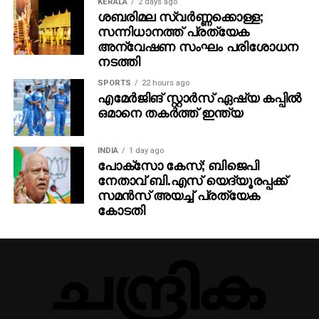
KERALA
2 days ago
ശബരിമല സ്വര്‍ണ്ണക്കൊള്ള;
സന്നിധാനത്ത് പ്രത്യേക
അന്വേഷണ സംഘം പരിശോധന
നടത്തി
SPORTS
22 hours ago
എമേര്‍ജിങ് സ്റ്റാര്‍സ് ഏഷ്യ കപ്പില്‍
ഒമാനെ തകര്‍ത്ത് ഇന്ത്യ
INDIA
1 day ago
പോക്‌സോ കേസ്; ബിജെപി
നേതാവ് ബി.എസ് യെദ്യൂരപ്പക്ക്
സമന്‍സ് അയച്ച് പ്രത്യേക
കോടതി