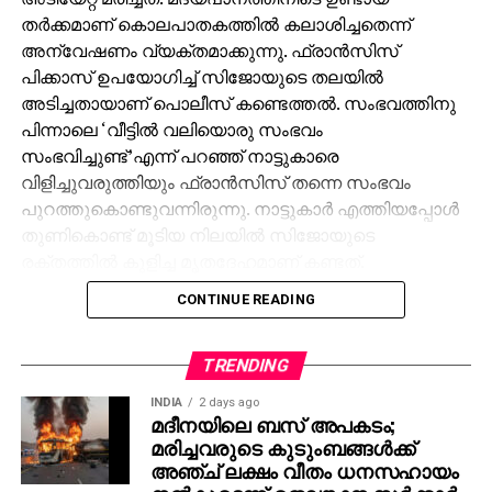
തര്‍ക്കമാണ് കൊലപാതകത്തില്‍ കലാശിച്ചതെന്ന്
അന്വേഷണം വ്യക്തമാക്കുന്നു. ഫ്രാന്‍സിസ്
പിക്കാസ് ഉപയോഗിച്ച് സിജോയുടെ തലയില്‍
അടിച്ചതായാണ് പൊലീസ് കണ്ടെത്തല്‍. സംഭവത്തിനു
പിന്നാലെ ‘വീട്ടില്‍ വലിയൊരു സംഭവം
സംഭവിച്ചുണ്ട്’എന്ന് പറഞ്ഞ് നാട്ടുകാരെ
വിളിച്ചുവരുത്തിയും ഫ്രാന്‍സിസ് തന്നെ സംഭവം
പുറത്തുകൊണ്ടുവന്നിരുന്നു. നാട്ടുകാര്‍ എത്തിയപ്പോള്‍
തുണികൊണ്ട് മൂടിയ നിലയില്‍ സിജോയുടെ
രക്തത്തില്‍ കുളിച്ച മൃതദേഹമാണ് കണ്ടത്.
സംഭവസമയത്ത് മദ്യലഹരിയില്‍ തളര്‍ന്ന
CONTINUE READING
നിലയിലായിരുന്നു ഫ്രാന്‍സിസ്. ഇയാളെ കസ്റ്റഡിയില്‍
എടുത്ത് ചോദ്യം ചെയ്തതോടെയാണ് ഇത്
കൊലപാതകമാണെന്ന് പൊലീസ് ഉറപ്പ് നല്‍കിയത്.
TRENDING
സംഭവത്തില്‍ കൂടുതല്‍ അന്വേഷണങ്ങള്‍
INDIA
2 days ago
തുടരുന്നുവെന്ന് പൊലീസ് അറിയിച്ചു.
മദീനയിലെ ബസ് അപകടം;
മരിച്ചവരുടെ കുടുംബങ്ങള്‍ക്ക്
അഞ്ച് ലക്ഷം വീതം ധനസഹായം