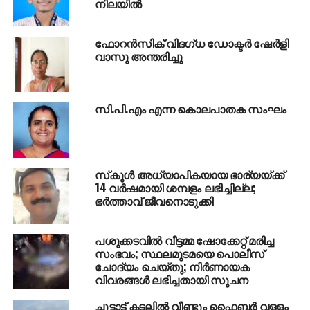
നിലയില്‍
ക്ലോസറ്റില്‍ മുഖം പൂഴ്ത്തി വച്ച് ഫ്‌ലഷ് ചെയ്തുവെന്നും
ടോയ്‌ലെറ്റ് നക്കിച്ചുവെന്നു പരാതിയില്‍ പറയുന്നു.
ഫോറന്‍സിക് വിദഗ്ധ ഡോക്ടര്‍ ഷേര്‍ളി
സംഭവത്തെക്കുറിച്ചുള്ള ചാറ്റുകളുടെ സ്‌ക്രീന്‍
വാസു അന്തരിച്ചു
ഷോട്ടുകളും പരാതിയില്‍ ഉള്‍പ്പെടുത്തിയിരുന്നു. നിഹിര്‍
ജീവനൊടുക്കിയ ദിവസവും ക്രൂര
പീഡനത്തിരയായിരുന്നു. സഹപാഠികളില്‍ നിന്നാണ്
സി.പി.എം എന്ന കൊലപാതക സംഘം
പരാതിയിലെ വിവരങ്ങള്‍ ശേഖരിച്ചത്.
തൃപ്പൂണിത്തുറ ചോയിസ് ടവറില്‍ താമസിക്കുന്ന സരിന്‍-
രചന ദമ്പതികളുടെ മകന്‍ മിഹിറാണ് ഫ്‌ലാറ്റില്‍ നിന്ന്
സ്‌കൂള്‍ അധ്യാപികയായ ഭാര്യയ്ക്ക്
വീണ് തല്‍ക്ഷണം മരിച്ചത്. മുകളില്‍ നിന്ന് വീണ മിഹിര്‍
14 വര്‍ഷമായി ശമ്പളം ലഭിച്ചില്ല;
മൂന്നാം നിലയിലെ ഷീറ്റിട്ട ടെറസിലാണ് പതിച്ചത്.
ഭര്‍ത്താവ് ജീവനൊടുക്കി
തിരുവാണിയൂര്‍ ഗ്ലോബല്‍ പബ്ലിക് സ്‌കൂളിലെ
ഒന്‍പതാം ക്ലാസ് വിദ്യാര്‍ത്ഥിയാണ് മിഹിര്‍.
പശുക്കടവില്‍ വീട്ടമ്മ ഷോക്കേറ്റ് മരിച്ച
സഹപാഠികള്‍ ആരംഭിച്ച ജസ്റ്റിസ് ഫോര്‍ മിഹിര്‍ എന്ന
സംഭവം; സ്ഥലമുടമയെ പൊലീസ്
ഇന്‍സ്റ്റഗ്രാം പേജ് അപ്രത്യക്ഷമായായിരുന്നു.
ചോദ്യം ചെയ്തു; നിര്‍ണായക
വിവരങ്ങള്‍ ലഭിച്ചതായി സൂചന
RELATED TOPICS:
DEATH NEWS
RAGGING CASE
ചൂട്ടാട് കടലില്‍ വീണ്ടും ഫൈബര്‍ വള്ളം
THRIPPUNITHURA