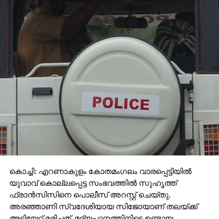
കൊച്ചി: എറണാകുളം കോതമംഗലം വാരപ്പെട്ടിയില്‍
യുവാവ് കൊല്ലപ്പെട്ട സംഭവത്തില്‍ സുഹൃത്ത്
ഫ്രാന്‍സിസിനെ പൊലീസ് അറസ്റ്റ് ചെയ്തു.
അരഞ്ഞാണി സ്വദേശിയായ സിജോയാണ് തലയ്ക്ക്
അടിയേറ്റ് മരിച്ചത്. മദ്യപാനത്തിനിടെ ഉണ്ടായ