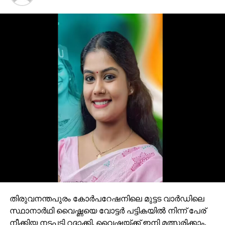
തിരുവനന്തപുരം കോര്‍പറേഷനിലെ മുട്ടട വാര്‍ഡിലെ
സ്ഥാനാര്‍ഥി വൈഷ്ണയെ വോട്ടര്‍ പട്ടികയില്‍ നിന്ന് പേര്
നീക്കിയ നടപടി റദ്ദാക്കി. വൈഷ്ണയ്ക്ക് ഇനി മത്സരിക്കാം.