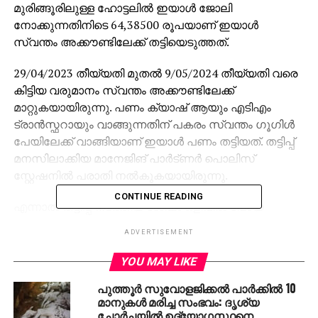
മുരിങ്ങൂരിലുള്ള ഹോട്ടലില്‍ ഇയാള്‍ ജോലി
നോക്കുന്നതിനിടെ 64,38500 രൂപയാണ് ഇയാള്‍
സ്വന്തം അക്കൗണ്ടിലേക്ക് തട്ടിയെടുത്തത്.
29/04/2023 തീയ്യതി മുതല്‍ 9/05/2024 തീയ്യതി വരെ
കിട്ടിയ വരുമാനം സ്വന്തം അക്കൗണ്ടിലേക്ക്
മാറ്റുകയായിരുന്നു. പണം ക്യാഷ് ആയും എടിഎം
ട്രാന്‍സ്ഫറായും വാങ്ങുന്നതിന് പകരം സ്വന്തം ഗൂഗിള്‍
പേയിലേക്ക് വാങ്ങിയാണ് ഇയാള്‍ പണം തട്ടിയത്. തട്ടിപ്പ്
മനസിലാക്കിയ മാനേജിങ് പാര്‍ട്ണര്‍ പൊലിസ്
സ്റ്റേഷനില്‍ പരാതി നല്‍കുകയായിരുന്നു.
CONTINUE READING
എന്നാല്‍ തട്ടിപ്പ് നടത്തിയ ശേഷം ഒളിവില്‍ പോയ
ഫെയ്ത്തിനെ ശാസ്ത്രീയമായ അന്വേഷണങ്ങള്‍ക്ക്
ADVERTISEMENT
ഒടുവില്‍ തൃശ്ശൂര്‍ ജില്ലാ പൊലീസ് മേധാവി
കൃഷ്ണകുമാറിന് ലഭിച്ച രഹസ്യവിവരത്തിന്റെ
YOU MAY LIKE
അടിസ്ഥാനത്തില്‍ ആണ് മണ്ണാര്‍ക്കാട് നിന്നും കൊരട്ടി
പുത്തൂര്‍ സുവോളജിക്കല്‍ പാര്‍ക്കില്‍ 10
എസ്.എച്ച്.ഒ അമൃത് രംഗന്‍ അറസ്റ്റ് ചെയ്തത്.
മാനുകള്‍ മരിച്ച സംഭവം: ദൃശ്യ
ചോര്‍ച്ചയില്‍ ഉദ്യോഗസ്ഥനെ