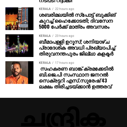
മലയാളം മീഡിയത്തിലെ ഇടിവ് സംസ്ഥാന
KERALA
22 hours ago
ശബരിമലയില്‍ സ്‌പോട്ട് ബുക്കിങ്
വികസനത്തിനുതന്നെ ഭീഷണിയാകാമെന്ന് ഐക്യ
കുറച്ച് ഹൈക്കോടതി; ദിവസേന
മലയാള പ്രസ്ഥാനം സംസ്ഥാന കണ്‍വീനര്‍ ആര്‍.
5000 പേര്‍ക്ക് മാത്രം അവസരം
നന്ദകുമാര്‍ മുന്നറിയിപ്പ് നല്‍കി. മലയാളവുമായി
വിദ്യാര്‍ത്ഥികള്‍ക്ക് അടുപ്പമില്ലാത്തത്, നാട്ടിന്‍
KERALA
23 hours ago
ബീമാപള്ളി ഉറൂസ്; ശനിയാഴ്ച
പരിസരത്തെ ഭൂമിശാസ്ത്ര-പരിസ്ഥിതി ബോധത്തെ
പ്രാദേശിക അവധി പ്രഖ്യാപിച്ച്
തന്നെ ബാധിക്കുമെന്നാണ് അദ്ദേഹത്തിന്റെ അഭിപ്രായം.
തിരുവനന്തപുരം ജില്ലാ കളക്ടര്‍
ഇംഗ്ലീഷ് പഠിപ്പിക്കുന്നതിനെതിരെ താന്‍ അല്ലെങ്കിലും,
ആവശ്യമായ ഇടപെടലുകള്‍ ഇല്ലെങ്കില്‍ പുതിയ
KERALA
17 hours ago
സഹകരണ ബാങ്ക് ക്രമക്കേടില്‍
സാമൂഹിക-വിദ്യാഭ്യാസ പ്രശ്‌നങ്ങള്‍
ബി.ജെ.പി സംസ്ഥാന ജനറല്‍
ഉയര്‍ന്നേക്കുമെന്നാണ് നന്ദകുമാര്‍ മുന്നറിയിപ്പ്
സെക്രട്ടറി എസ്.സുരേഷ് 43
നല്‍കിയത്.
ലക്ഷം തിരിച്ചടയ്ക്കാന്‍ ഉത്തരവ്