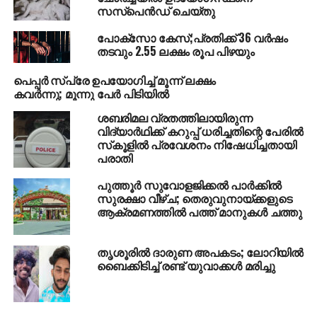
സസ്പെന്‍ഡ് ചെയ്തു
പോക്‌സോ കേസ്;പ്രതിക്ക് 36 വര്‍ഷം
തടവും 2.55 ലക്ഷം രൂപ പിഴയും
RELATED TOPICS:
THRISSUR
പെപ്പര്‍ സ്‌പ്രേ ഉപയോഗിച്ച് മൂന്ന് ലക്ഷം
കവര്‍ന്നു; മൂന്നു പേര്‍ പിടിയില്‍
UP NEXT
‘സ്വമേധയാ വിരമിക്കുക, അല്ലെങ്കില്‍
ശബരിമല വ്രതത്തിലായിരുന്ന
സര്‍ക്കാരിന് കീഴിലെ മറ്റ് വകുപ്പുകളിലേക്ക് സ്ഥലം
വിദ്യാര്‍ഥിക്ക് കറുപ്പ് ധരിച്ചതിന്റെ പേരില്‍
മാറുക’; 18 അഹിന്ദുക്കളായ ജീവനക്കാരോട്
സ്‌കൂളില്‍ പ്രവേശനം നിഷേധിച്ചതായി
തിരുപ്പതി ക്ഷേത്രം
പരാതി
DON'T MISS
പുത്തൂര്‍ സുവോളജിക്കല്‍ പാര്‍ക്കില്‍
പത്തനംതിട്ട പൊലീസ് അതിക്രമം:
സുരക്ഷാ വീഴ്ച; തെരുവുനായ്ക്കളുടെ
പൊലീസുകാര്‍ക്കെതിരെ സ്വീകരിച്ച നടപടി
ആക്രമണത്തില്‍ പത്ത് മാനുകള്‍ ചത്തു
തൃപ്തികരമല്ല: പരിക്കേറ്റ സിതാര
തൃശൂരില്‍ ദാരുണ അപകടം; ലോറിയില്‍
ബൈക്കിടിച്ച് രണ്ട് യുവാക്കള്‍ മരിച്ചു