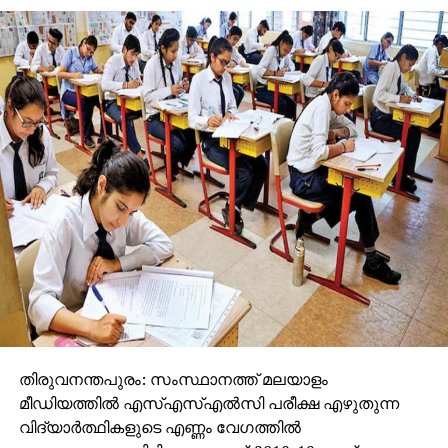
ഉള്‍പ്പെടുത്തി റെയില്‍വേ പ്രത്യേക സംവിധാനങ്ങളും
ഒരുക്കി.
സര്‍വീസ് സമയക്രമവും വ്യാപാരികള്‍ക്ക്
അനുയോജ്യമായ രീതിയിലാണ് ക്രമീകരിച്ചിരിക്കുന്നത്.
എല്ലാ വെള്ളിയാഴ്ചയും മംഗളൂരുവില്‍ നിന്ന് പുറപ്പെട്ട്
രാത്രി കോഴിക്കോട്, തിരൂര്‍ തുടങ്ങിയ
സ്‌റ്റേഷനുകളിലൂടെ യാത്ര തുടരുന്ന ട്രെയിന്‍ അടുത്ത
ദിവസം ഉച്ചയോടെ റോയാപുരത്തെത്തും. തിരിച്ചുള്ള
സര്‍വീസ് ചൊവ്വാഴ്ചകളിലാണ്. ഇതിലൂടെ കേരളവും
തമിഴ്‌നാടും തമ്മിലുള്ള ലജിസ്റ്റിക് ശൃംഖല കൂടുതല്‍
ക്രമബദ്ധവും വിശ്വസനീയവുമായിരിക്കും.
സ്‌റ്റേഷനുകളില്‍ പാഴ്‌സല്‍ കൈകാര്യം ചെയ്യാന്‍
പ്രത്യേക സൗകര്യങ്ങളും റെയില്‍വേ ഒരുക്കിയിട്ടുണ്ട്.
പുതിയ പാഴ്‌സല്‍ എക്‌സ്പ്രസ് ഇന്ത്യയിലെ ചരക്ക്
തിരുവനന്തപുരം: സംസ്ഥാനത്ത് മലയാളം
ഗതാഗതരംഗത്ത് ഒരു നിലപാടുമാറ്റമാണ്. ചെലവു
മീഡിയത്തില്‍ എസ്എസ്എല്‍സി പരീക്ഷ എഴുതുന്ന
കുറഞ്ഞതും സമയം കൃത്യമായതുമായ സേവനം
വിദ്യാര്‍ത്ഥികളുടെ എണ്ണം വേഗത്തില്‍
ലഭ്യമാകുന്നതോടെ വ്യാപാരികളും കയറ്റുമതി