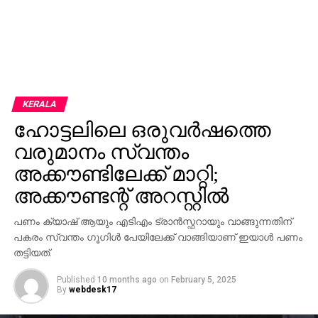
KERALA
ഹോട്ടലിലെ ഒരുവര്‍ഷത്തെ
വരുമാനം സ്വന്തം
അക്കൗണ്ടിലേക്ക് മാറ്റി;
അക്കൗണ്ടന്റ് അറസ്റ്റില്‍
പണം ക്യാഷ് ആയും എടിഎം ട്രാന്‍സ്ഫറായും വാങ്ങുന്നതിന്
പകരം സ്വന്തം ഗൂഗിള്‍ പേയിലേക്ക് വാങ്ങിയാണ് ഇയാള്‍ പണം
തട്ടിയത്.
Published
10 months ago
on
February 5, 2025
By
webdesk17