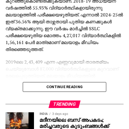
കുറഞ്ഞുകൊണ്ടിരിക്കുകയാണ്. 2018-19 അധ്യയന
മേഖലയും കൂടുതല്‍ കരുത്താര്‍ജിക്കും. ലജിസ്റ്റിക്
വര്‍ഷത്തില്‍ 55.93% വിദ്യാര്‍ത്ഥികളായിരുന്നു
രംഗത്തെ നിലവിലുള്ള തടസ്സങ്ങളും വൈകല്യങ്ങളും
മലയാളത്തില്‍ പരീക്ഷയെഴുതിയത്. എന്നാല്‍ 2024-25ല്‍
പരിഹരിക്കുന്നതില്‍ ഈ സര്‍വീസിന് വലിയ പങ്ക്
ഇത് 36.56% ആയി താഴ്ന്നതായി പുതിയ കണക്കുകള്‍
വഹിക്കാനാകും. കേരളത്തിന്റെ വാണിജ്യ രംഗത്ത്
വ്യക്തമാക്കുന്നു. ഈ വര്‍ഷം മാര്‍ച്ചില്‍ SSLC
പുതിയ സാധ്യതകള്‍ തുറന്നുകൊടുക്കുന്ന ഈ
പരീക്ഷയെഴുതിയ മൊത്തം 4,27,017 വിദ്യാര്‍ത്ഥികളില്‍
സംരംഭം, റെയില്‍വേയുടെ മുന്നേറ്റ ചിന്തകളുടെ
1,56,161 പേര്‍ മാത്രമാണ് മലയാളം മീഡിയം
തെളിവായും മാറുന്നു.
തിരഞ്ഞെടുത്തത്.
2019ലെ 2,43,409 എന്ന എണ്ണവുമായി താരതമ്യം
ചെയ്യുമ്പോള്‍ 87,000 വിദ്യാര്‍ത്ഥികളുടെ കുറവാണ്
രേഖപ്പെടുത്തിയത്. മലയാളം മീഡിയത്തില്‍
പഠിക്കുന്നവരുടെ കുറവാണ് ഈ ഇടിവിന് കാരണമെന്ന്
CONTINUE READING
പരീക്ഷാഭവനിലെ ഉദ്യോഗസ്ഥര്‍ പറയുന്നു.
വിദ്യാഭ്യാസ വകുപ്പിലെ മുതിര്‍ന്ന ഉദ്യോഗസ്ഥരുടെ
വിവരമനുസരിച്ച് പ്രാഥമിക ക്ലാസുകളില്‍ തന്നെ
TRENDING
ഇംഗ്ലീഷ്-മലയാളം മീഡിയം പ്രവേശന അനുപാതം
INDIA
3 days ago
70:30 ആയി മാറിയിട്ടുണ്ട്. ഇംഗ്ലീഷ് കൂടുതല്‍
മദീനയിലെ ബസ് അപകടം;
ഗുണമേറിയ പഠനമാധ്യമമാണെന്ന
മരിച്ചവരുടെ കുടുംബങ്ങള്‍ക്ക്