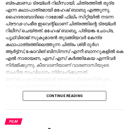
ബ്രഹ്മാണ്ഡ ട്രയ്ലർ റിലീസായി. ചിത്രത്തിൽ രുദ്ര
എന്ന കഥാപാത്രമായി മഹേഷ് ബാബു എത്തുന്നു.
ഹൈദരാബാദിലെ റാമോജി ഫിലിം സിറ്റിയിൽ നടന്ന
പ്രൗഢ ഗംഭീര ഇവെന്റിലാണ് ചിത്രത്തിന്റെ ട്രയ്ലർ
റിലീസ് ചെയ്തത്. മഹേഷ് ബാബു, പ്രിയങ്ക ചോപ്ര,
പൃഥ്വിരാജ് സുകുമാരൻ തുടങ്ങിയവർ കേന്ദ്ര
കഥാപാത്രത്തിലെത്തുന്ന ചിത്രം ശ്രീ ദുർഗ
ആർട്ട്സ്,ഷോവിങ് ബിസിനസ് എന്നീ ബാനറുകളിൽ കെ
എൽ നാരായണ, എസ് എസ് കർത്തികേയ എന്നിവർ
നിർമ്മിക്കുന്നു. കീരവാണിയാണ് വാരണാസിയുടെ
സംഗീത സംവിധാനം നിർവഹിക്കുന്നത്.
മണിക്കൂറുകൾക്കുള്ളിൽ അഞ്ചു മില്യണിൽപ്പരം
കാഴ്ചക്കാരുമായി ട്രയ്ലർ ലോകവ്യാപകമായി
ട്രെൻഡിങ്ങിൽ മുന്നിലാണ്.
CONTINUE READING
പ്രേക്ഷകർക്ക് ദൃശ്യവിസ്മയം സമ്മാനിക്കുന്ന
വാരാണസിയുടെ ട്രയ്ലർ റാമോജി ഫിലിം സിറ്റിയിൽ
നടന്ന ഇവെന്റിൽ 130×100 ഫീറ്റിൽ പ്രത്യേകമായി
FILM
സജ്ജീകരിച്ച സ്‌ക്രീനിലാണ് പ്രദർശിപ്പിച്ചത് . സിഇ