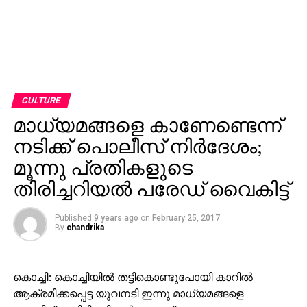
CULTURE
മാധ്യമങ്ങളെ കാണേണ്ടെന്ന്
നടിക്ക് പൊലീസ് നിര്‍ദേശം;
മൂന്നു പ്രതികളുടെ
തിരിച്ചറിയല്‍ പരേഡ് വൈകിട്ട്
Published
9 years ago
on
February 25, 2017
By
chandrika
കൊച്ചി: കൊച്ചിയില്‍ തട്ടികൊണ്ടുപോയി കാറില്‍
ആക്രമിക്കപ്പെട്ട യുവനടി ഇന്നു മാധ്യമങ്ങളെ