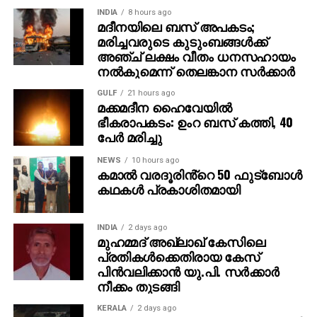
ഇന്ത്യയോട് സാമ്യമുണ്ടെന്ന് തോന്നിയെന്നും താരം
INDIA
8 hours ago
മദീനയിലെ ബസ് അപകടം;
കൂട്ടിച്ചേര്‍ത്തു.
മരിച്ചവരുടെ കുടുംബങ്ങള്‍ക്ക്
അഞ്ച് ലക്ഷം വീതം ധനസഹായം
രാജമൗലിയുടെ മുമ്പത്തെ ഹിറ്റ് ചിത്രങ്ങളായ
നല്‍കുമെന്ന് തെലങ്കാന സര്‍ക്കാര്‍
ബാഹുബലി 1, 2 എന്നിവ ഇന്ത്യന്‍ സിനിമയുടെ പുതിയ
GULF
21 hours ago
ചരിത്രം രചിച്ചതാണ്. എന്നാല്‍ RRR അതിനെ മറികടന്ന്
മക്കമദീന ഹൈവേയില്‍
ലോകമൊട്ടാകെ ഇന്ത്യന്‍ സിനിമയുടെ മാനം
ഭീകരാപകടം: ഉംറ ബസ് കത്തി, 40
ഉയര്‍ത്തിയ ചിത്രമായി മാറി. ജെയിംസ് കാമറൂണ്‍,
പേര്‍ മരിച്ചു
സ്റ്റീഫന്‍ സ്പില്‍ബെര്‍ഗ്, ക്രിസ് ഹെംസ്വര്‍ത്ത്
NEWS
10 hours ago
തുടങ്ങിയ ഹോളിവുഡ് പ്രതിഭകളും ചിത്രത്തെ
കമാൽ വരദൂരിൻ്റെ 50 ഫുട്ബോൾ
പുകഴ്ത്തിയിരുന്നു.
കഥകൾ പ്രകാശിതമായി
ഇതിനിടെ, രാജമൗലി ഇപ്പോള്‍ മഹേഷ് ബാബു
നായകനായും പൃഥ്വിരാജ് സുകുമാരന്‍ വില്ലനായും
INDIA
2 days ago
മുഹമ്മദ് അഖ്‌ലാഖ് കേസിലെ
എത്തുന്ന പുതിയ ചിത്രത്തിന്റെ ഒരുക്കങ്ങളിലാണ്.
പ്രതികള്‍ക്കെതിരായ കേസ്
അതേസമയം, ബാഹുബലി ഒന്നും രണ്ടും ഭാഗങ്ങളും
പിന്‍വലിക്കാന്‍ യു.പി. സര്‍ക്കാര്‍
ചേര്‍ത്ത ‘ദി എപ്പിക്ക്’ തിയറ്ററുകളില്‍ ആവേശം
നീക്കം തുടങ്ങി
സൃഷ്ടിച്ചുകൊണ്ടിരിക്കുകയാണ്.
KERALA
2 days ago