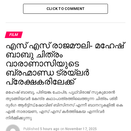
CLICK TO COMMENT
FILM
എസ് എസ് രാജമൗലി- മഹേഷ്
ബാബു ചിത്രം
വാരാണാസിയുടെ
ബ്രഹ്മാണ്ഡ ട്രയ്ലർ
പ്രേക്ഷകരിലേക്ക്
മഹേഷ് ബാബു, പ്രിയങ്ക ചോപ്ര, പൃഥ്വിരാജ് സുകുമാരൻ
തുടങ്ങിയവർ കേന്ദ്ര കഥാപാത്രത്തിലെത്തുന്ന ചിത്രം ശ്രീ
ദുർഗ ആർട്ട്സ്,ഷോവിങ് ബിസിനസ് എന്നീ ബാനറുകളിൽ കെ
എൽ നാരായണ, എസ് എസ് കർത്തികേയ എന്നിവർ
നിർമ്മിക്കുന്നു.
Published
5 hours ago
on
November 17, 2025