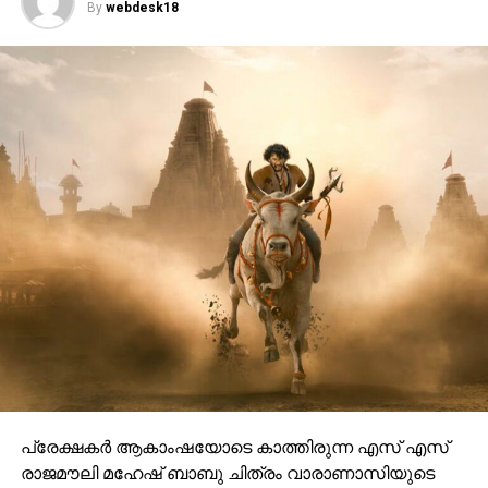
By
webdesk18
പ്രേക്ഷകർ ആകാംഷയോടെ കാത്തിരുന്ന എസ് എസ്
രാജമൗലി മഹേഷ് ബാബു ചിത്രം വാരാണാസിയുടെ