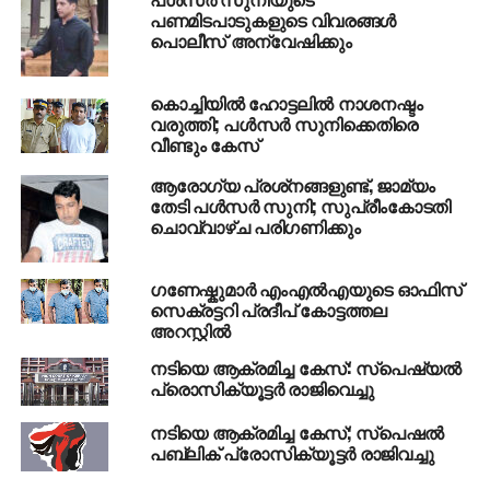
പണമിടപാടുകളുടെ വിവരങ്ങള്‍
പൊലീസ് അന്വേഷിക്കും
RELATED TOPICS:
ACTRESS ATTACK
PULSAR SUNI
കൊച്ചിയില്‍ ഹോട്ടലില്‍ നാശനഷ്ടം
വരുത്തി; പള്‍സര്‍ സുനിക്കെതിരെ
വീണ്ടും കേസ്
ആരോഗ്യ പ്രശ്‌നങ്ങളുണ്ട്, ജാമ്യം
തേടി പള്‍സര്‍ സുനി; സുപ്രീംകോടതി
ചൊവ്വാഴ്ച പരിഗണിക്കും
ഗണേഷ്കുമാർ എംഎൽഎയുടെ ഓഫിസ്
സെക്രട്ടറി പ്രദീപ് കോട്ടത്തല
അറസ്റ്റിൽ
നടിയെ ആക്രമിച്ച കേസ്: സ്‌പെഷ്യല്‍
പ്രൊസിക്യൂട്ടര്‍ രാജിവെച്ചു
നടിയെ ആക്രമിച്ച കേസ്; സ്‌പെഷല്‍
പബ്ലിക് പ്രോസിക്യൂട്ടര്‍ രാജിവച്ചു