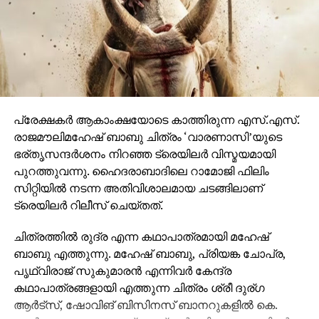
വാരണാസി 2027ൽ തിയേറ്ററുകളിലേക്കെത്തും. പി ആർ
ഓ ആൻഡ് മാർക്കറ്റിംഗ് സ്ട്രാറ്റജിസ്റ്റ് : പ്രതീഷ് ശേഖർ.
പ്രേക്ഷകര്‍ ആകാംക്ഷയോടെ കാത്തിരുന്ന എസ്.എസ്.
രാജമൗലിമഹേഷ് ബാബു ചിത്രം ‘വാരണാസി’യുടെ
ഭര്തൃസന്ദര്‍ശനം നിറഞ്ഞ ട്രെയിലര്‍ വിസ്മയമായി
പുറത്തുവന്നു. ഹൈദരാബാദിലെ റാമോജി ഫിലിം
സിറ്റിയില്‍ നടന്ന അതിവിശാലമായ ചടങ്ങിലാണ്
ട്രെയിലര്‍ റിലീസ് ചെയ്തത്.
ചിത്രത്തില്‍ രുദ്ര എന്ന കഥാപാത്രമായി മഹേഷ്
ബാബു എത്തുന്നു. മഹേഷ് ബാബു, പ്രിയങ്ക ചോപ്ര,
പൃഥ്വിരാജ് സുകുമാരന്‍ എന്നിവര്‍ കേന്ദ്ര
കഥാപാത്രങ്ങളായി എത്തുന്ന ചിത്രം ശ്രീ ദുര്ഗ
ആര്‍ട്‌സ്, ഷോവിങ് ബിസിനസ് ബാനറുകളില്‍ കെ.