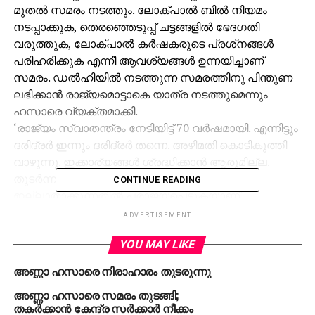
മുതല്‍ സമരം നടത്തും. ലോക്പാല്‍ ബില്‍ നിയമം
നടപ്പാക്കുക, തെരഞ്ഞെടുപ്പ് ചട്ടങ്ങളില്‍ ഭേദഗതി
വരുത്തുക, ലോക്പാല്‍ കര്‍ഷകരുടെ പ്രശ്‌നങ്ങള്‍
പരിഹരിക്കുക എന്നീ ആവശ്യങ്ങള്‍ ഉന്നയിച്ചാണ്
സമരം. ഡല്‍ഹിയില്‍ നടത്തുന്ന സമരത്തിനു പിന്തുണ
ലഭിക്കാന്‍ രാജ്യമൊട്ടാകെ യാത്ര നടത്തുമെന്നും
ഹസാരെ വ്യക്തമാക്കി.
‘രാജ്യം സ്വാതന്ത്രം നേടിയിട്ട് 70 വര്‍ഷമായി. എന്നിട്ടും
ദരിദ്രര്‍ ഇന്നും ദരിദ്രര്‍ തന്നെ. അഴിമതി കൊടികുത്തി
വാഴുന്നു. ഇക്കാര്യങ്ങള്‍ ശ്രദ്ധിക്കാന്‍ ആരുമില്ല.
തുടര്‍ന്നു വരുന്ന സര്‍ക്കാരുകള്‍ അഴിമതി
CONTINUE READING
ഇല്ലാതാക്കുന്നതില്‍ പരാജയപ്പെടുകയാണ്.
തൊഴിലാളികളുടെയും കര്‍ഷകരുടെയും വേതന
ADVERTISEMENT
വര്‍ദ്ധനവ് പോലും നടപ്പാക്കാനാവുന്നില്ല. ‘ അദ്ദേഹം
YOU MAY LIKE
വ്യക്തമാക്കി. അഴിമതി വിരുദ്ധ പോരാട്ടത്തിനായി മൂന്നു
മാസം രാജ്യത്തിന്റെ വിവിധ ഭാഗങ്ങള്‍ സന്ദര്‍ശിച്ച് 40
അണ്ണാ ഹസാരെ നിരാഹാരം തുടരുന്നു
പൊതുസമ്മേളനങ്ങള്‍ നടത്തിയ ശേഷമാണ് ഹസാരെ
അണ്ണാ ഹസാരെ സമരം തുടങ്ങി;
സമരം ആരംഭിക്കുന്നത്.
തകര്‍ക്കാന്‍ കേന്ദ്ര സര്‍ക്കാര്‍ നീക്കം
നേരത്തെ തന്നോടൊപ്പം ഉണ്ടായിരുന്ന അരവിന്ദ്