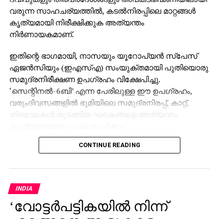
വരുന്ന സാഹചര്യത്തില്‍, കടല്‍നിരപ്പിലെ മാറ്റങ്ങള്‍
കൃത്യമായി നിരീക്ഷിക്കുക അത്യന്തം
നിര്‍ണായകമാണ്.
ഇതിന്റെ ഭാഗമായി, നാസയും യൂറോപ്യന്‍ സ്പേസ്
ഏജന്‍സിയും (ഇഎസ്എ) സംയുക്തമായി പുതിയൊരു
സമുദ്രനിരീക്ഷണ ഉപഗ്രഹം വിക്ഷേപിച്ചു.
‘സെന്റിനല്‍-6ബി’ എന്ന പേരിലുള്ള ഈ ഉപഗ്രഹം,
വരുംദിവസങ്ങളില്‍ ഭൂമിയിലെ സമുദ്രനിരപ്പ്, കാറ്റ്,
തിരമാലകള്‍ തുടങ്ങിയ ഘടകങ്ങളെ അത്യന്തം
കൃത്യതയോടെ പരിശോധിക്കും.
CONTINUE READING
സെക്കന്‍ഡില്‍ 7.2 കിലോമീറ്റര്‍ വേഗതയില്‍
സഞ്ചരിക്കുന്ന ഉപഗ്രഹം 112 മിനിറ്റില്‍ ഒരിക്കല്‍
ഭൂമിയെ പൂര്‍ണ്ണമായി വലംവയ്ക്കും. ഇതിലൂടെ
ലോകത്തിന്റെ മുഴുവന്‍ സമുദ്ര ഉപരിതലത്തെയും
INDIA
നിരന്തരമായി നിരീക്ഷിക്കാനുള്ള കഴിവ് ഈ
‘വോട്ടര്‍പട്ടികയില്‍ നിന്ന്
ഉപഗ്രഹത്തിനുണ്ടാകും.