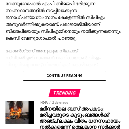
വേണുഗോപാല്‍ എംപി. ബിജെപി ഭരിക്കുന്ന
സംസ്ഥാനങ്ങളില്‍ നടപ്പിലാക്കുന്ന
ജനാധിപത്യധ്വംസനം കേരളത്തില്‍ സിപിഎം
അനുവര്‍ത്തിക്കുകയാണ്. പരാജയഭീതിയാണ്
ബിജെപിയെയും സിപിഎമ്മിനെയും നയിക്കുന്നതെന്നും
കെസി വേണുഗോപാല്‍ പറഞ്ഞു.
കോണ്‍ഗ്രസ് അനുകൂല നിലപാട്
സ്വീകരിച്ചതിനാലാണ് സംവിധായകന്‍ വിഎം
വിനുവിന്റെ വോട്ട് നിഷേധിച്ചത്. കോഴിക്കോട്
കോര്‍പറേഷന്‍ തെരഞ്ഞെടുപ്പില്‍ യുഡിഎഫ്
CONTINUE READING
സ്ഥാനാര്‍ത്ഥിയാണ് വിനു. മുന്‍ തെരഞ്ഞെടുപ്പുകളില്‍
വോട്ട് ചെയ്ത വിനുവിനും കുടുംബത്തിനും വോട്ട്
നിഷേധിക്കുന്നത് മൗലികാവകാശങ്ങളുടെ ലംഘനമാണ്.
TRENDING
അധികാര ദുര്‍വിനിയോഗത്തിലൂടെ തിരുവനന്തപുരം
INDIA
2 days ago
കോര്‍പ്പറേഷനിലെ മുട്ടട വാര്‍ഡില്‍ യുഡിഎഫിന്
മദീനയിലെ ബസ് അപകടം;
വേണ്ടി മത്സരിക്കുന്ന വൈഷ്ണ സുരേഷിന് വോട്ടില്ലെന്ന്
മരിച്ചവരുടെ കുടുംബങ്ങള്‍ക്ക്
വരുത്തിതീര്‍ത്ത് അവരുടെ സ്ഥാനാര്‍ത്ഥിത്വം റദ്ദ്
അഞ്ച് ലക്ഷം വീതം ധനസഹായം
നല്‍കുമെന്ന് തെലങ്കാന സര്‍ക്കാര്‍
ചെയ്യാനാണ് സിപിഎം ശ്രമിച്ചത്. സിപിഎമ്മിന്റെ