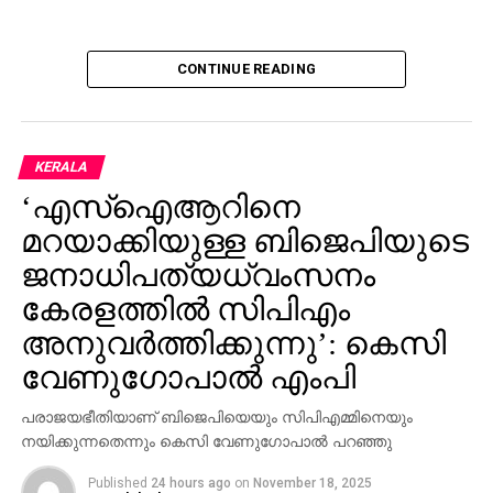
CONTINUE READING
KERALA
‘എസ്‌ഐആറിനെ
മറയാക്കിയുള്ള ബിജെപിയുടെ
ജനാധിപത്യധ്വംസനം
കേരളത്തില്‍ സിപിഎം
അനുവര്‍ത്തിക്കുന്നു’: കെസി
വേണുഗോപാല്‍ എംപി
പരാജയഭീതിയാണ് ബിജെപിയെയും സിപിഎമ്മിനെയും
നയിക്കുന്നതെന്നും കെസി വേണുഗോപാല്‍ പറഞ്ഞു
Published
24 hours ago
on
November 18, 2025