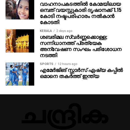
വാഹനാപകടത്തില്‍ കോമയിലായ
സഹായിക്കാനാണ്. അതിനിടെയാണ് എസ് ഐ ആര്‍
ഒമ്പത് വയസ്സുകാരി ദൃഷാനക്ക് 1.15
മറയാക്കി സിപിഎം കള്ളവോട്ട് ചേര്‍ക്കലും, വോട്ടു
കോടി നഷ്ടപരിഹാരം നല്‍കാന്‍
നിഷേധിക്കലും നടത്തുന്നത്. ബിജെപിയെപ്പോലെ
കോടതി
സിപിഎമ്മിന്റെ കപട മതേതരവാദവും ജനാധിപത്യ
KERALA
2 days ago
സംവിധാനത്തിന് ശാപമാണ്. രാഷ്ട്രീപക്ഷപാത
ശബരിമല സ്വര്‍ണ്ണക്കൊള്ള;
നിലപാടിന്റെ പേരില്‍ സിപിഎമ്മിന്റെ ഭീഷണിയാണ്
സന്നിധാനത്ത് പ്രത്യേക
പയ്യന്നൂരില്‍ ബിഎല്‍ഒയുടെ ആത്മഹത്യയ്ക്ക്
അന്വേഷണ സംഘം പരിശോധന
കാരണമെന്നും കെസി വേണുഗോപാല്‍ പറഞ്ഞു.
നടത്തി
SPORTS
12 hours ago
എമേര്‍ജിങ് സ്റ്റാര്‍സ് ഏഷ്യ കപ്പില്‍
ഒമാനെ തകര്‍ത്ത് ഇന്ത്യ