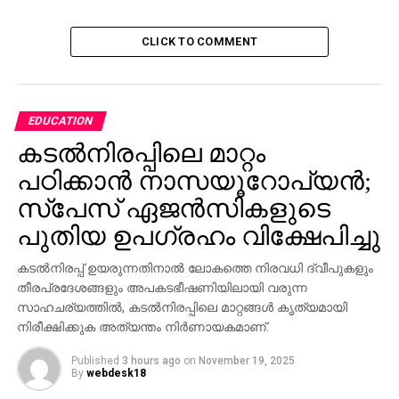
കെജരിവാള്‍ അഴിമതി വിരുദ്ധ സമര തത്ത്വങ്ങള്‍ക്ക്
വിപരീതമായി പുതിയ രാഷ്ട്രീയ പാര്‍ട്ടി രൂപവത്കരിച്ച
CLICK TO COMMENT
സംഭവം ആവര്‍ത്തിക്കാതിരിക്കാന്‍ പ്രത്യേക
മുന്‍കരുതലുകള്‍ ഇത്തവണത്തെ സമരപരിപാടിയില്‍
എടുത്തിട്ടുണ്ടെന്നും അദ്ദേഹം അറിയിച്ചു.
EDUCATION
കടല്‍നിരപ്പിലെ മാറ്റം
RELATED TOPICS:
ANNA HASARE
പഠിക്കാന്‍ നാസയൂറോപ്യന്‍;
UP NEXT
പരീക്ഷക്കെത്തിയ വിദ്യാര്‍ത്ഥിനികളെ
സ്പേസ് ഏജന്‍സികളുടെ
നഗ്നപരിശോധനക്ക് വിധേയമാക്കി
പുതിയ ഉപഗ്രഹം വിക്ഷേപിച്ചു
DON'T MISS
മത്സരാര്‍ത്ഥി കൂടുതല്‍ പണം
കടല്‍നിരപ്പ് ഉയരുന്നതിനാല്‍ ലോകത്തെ നിരവധി ദ്വീപുകളും
നേടുമെന്നായപ്പോള്‍ ഡാന്‍സ് കളിപ്പിച്ചു
തീരപ്രദേശങ്ങളും അപകടഭീഷണിയിലായി വരുന്ന
തോല്പിച്ചു; ചാനലിനെതിരെ സോഷ്യല്‍ മീഡിയ
സാഹചര്യത്തില്‍, കടല്‍നിരപ്പിലെ മാറ്റങ്ങള്‍ കൃത്യമായി
നിരീക്ഷിക്കുക അത്യന്തം നിര്‍ണായകമാണ്.
Published
3 hours ago
on
November 19, 2025
By
webdesk18