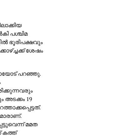
ിലാക്കിയ
‍കി പശ്ചിമ
ില്‍ ഭൂരിപക്ഷവും
ാഴ്ച്ചക്ക് ശേഷം
ഷായോട് പറഞ്ഞു.
ം
ിക്കുന്നവരും
 അടക്കം 19
താക്കപ്പെട്ടത്.
‍മാരാണ്.
്ടുവെന്ന് മമത
 കത്ത്