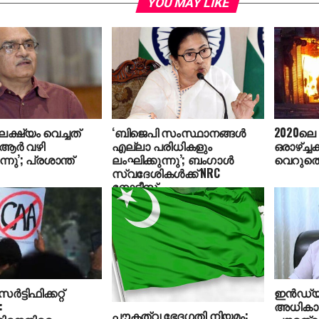
YOU MAY LIKE
്ഷ്യം വെച്ചത്
‘ബിജെപി സംസ്ഥാനങ്ങള്‍
2020ലെ
ര്‍ വഴി
എല്ലാ പരിധികളും
ഒരാഴ്ച്ചക
ന്നു’; പ്രശാന്ത്
ലംഘിക്കുന്നു’; ബംഗാള്‍
വെറുതെ 
സ്വദേശികള്‍ക്ക് NRC
നോട്ടീസ്
നല്‍കുന്നതിനെതിരെ മമതാ
ബാനര്‍ജി
‍ട്ടിഫിക്കറ്റ്
ഇന്‍ഡ്യ
:
അധികാര
പൗകത്വ ഭേദഗതി നിയമം: