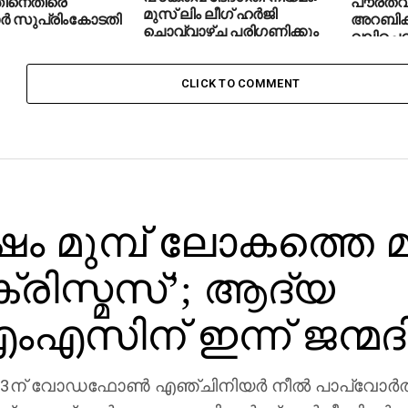
്തിനെതിരെ
പൗരത്വ
മുസ് ലിം ലീഗ് ഹര്‍ജി
ാര്‍ സുപ്രിംകോടതി
അറബിക്ക
ചൊവ്വാഴ്ച പരിഗണിക്കും
വലിച്ചെ
സുധാകര
CLICK TO COMMENT
‍ഷം മുമ്പ് ലോകത്തെ മ
ക്രിസ്മസ്’; ആദ്യ
എസിന് ഇന്ന് ജന്മദ
3ന് വോഡഫോണ്‍ എഞ്ചിനിയര്‍ നീല്‍ പാപ്വോര്‍ത്