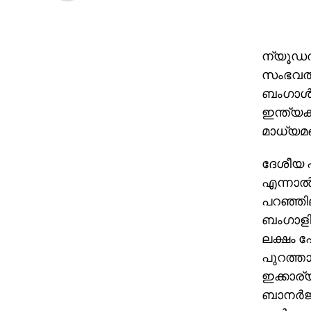
ന്യൂഡല്
സംഭവത്ത
ബംഗാള്‍ 
ഇന്ത്യക
മാധ്യമങ
ദേശീയ പ
എന്നാല്‍
പറഞ്ഞില
ബംഗാളി
ലക്ഷം പേ
പുറത്താക
ഇക്കാര്
ബാനര്‍ജ