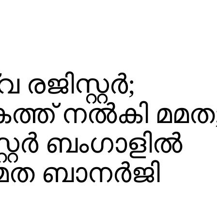
ിസ്റ്റര്‍;
ത്ത് നല്‍കി മമത
റര്‍ ബംഗാളില്‍
മമത ബാനര്‍ജി