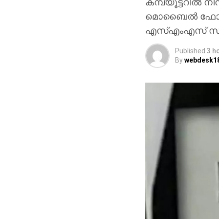
കമ്പ്യൂട്ടറില്‍ ന
മൊബൈല്‍ ഫോണില
എസ്എംഎസ് സന
Published
3 h
By
webdesk1