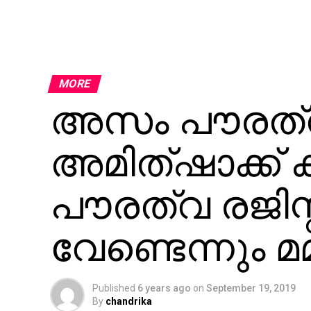
MORE
അസം പൗരത്വ രജ
അമിത്ഷാക്ക് ക
പൗരത്വ രജിസ്റ്
വേണ്ടെന്നും 
Published
6 years ago
on
September 19, 2019
By
chandrika