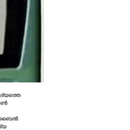
ദ്യത്തെ
ണ്‍
മൊബൈല്‍
ദ്യ