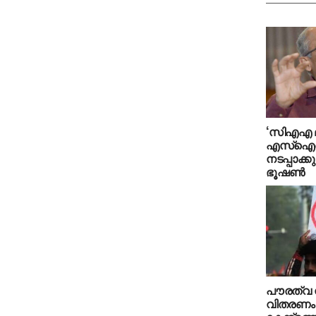
‘സിഎഎ ലക
എസ്‌ഐആ
നടപ്പാക്കു
ഭൂഷണ്‍
പൗരത്വ സര്
വിതരണം