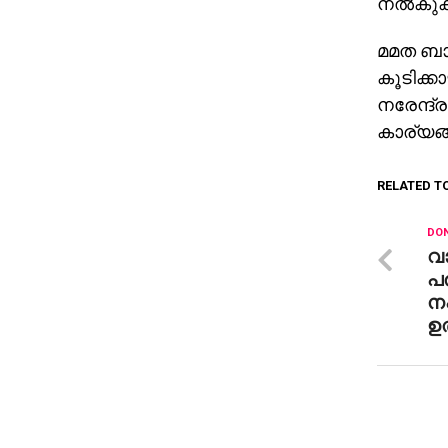
നല്‍കു
മമത ബാന
കൂടിക്ക
നരേന്ദ്
കാര്യങ്
RELATED T
DON
വ
പര
നഷ
ഉത