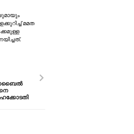
യുമായും
്കുറിച്ച് മമത
ക്കമുള്ള
യിച്ചത്.
 മൊബൈല്‍
ിനെ
ഹൈക്കോടതി