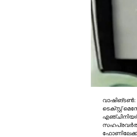
വാഷിങ്ടണ്‍
ടെക്സ്റ്റ് മ
എഞ്ചിനിയര്‍ ന
സഹപ്രവര്‍ത്ത
ഫോണിലേക്ക് 