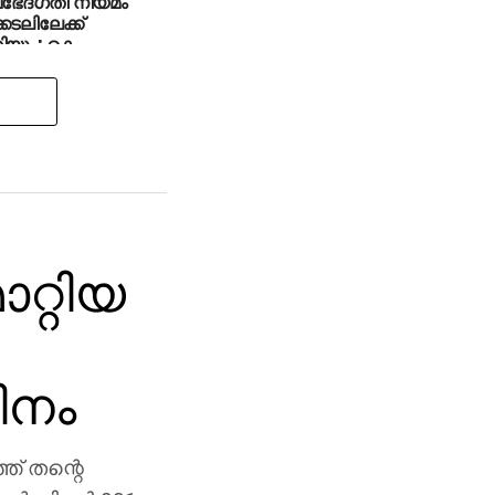
ഭേദഗതി നിയമം
ടലിലേക്ക്
റിയും; കെ
ന്‍
ാറ്റിയ
ിനം
ത് തന്റെ