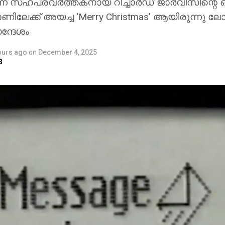
ിന്ന് സഹപ്രവര്‍ത്തകനായ റിച്ചാര്‍ഡ് ജാര്‍വീസിന്റെ ഓ
േക്ക് അയച്ച ‘Merry Christmas’ ആയിരുന്നു 
്ദേശം
ours ago
on
December 4, 2025
8