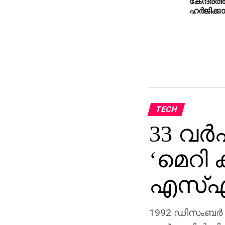
കേന്ദ്രത
ഹര്‍ജിക്ക
TECH
33 വര്
‘മെറി 
എസ്എം
1992 ഡിസംബര്‍ 