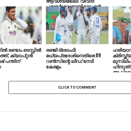
ആവശ്യമില്ല: വിവാദ
പരാമര്‍ശവുമായി മോഹന്‍
ഭാഗവത്
ല്‍ രണ്ടാം ടെസ്റ്റില്‍
രഞ്ജി ട്രോഫി:
ഹരിയാന
ത്ത്; ക്യാപ്റ്റന്‍
മധ്യപ്രദേശിനെതിരെ 89
ക്രിസ്ത്
് പന്തിന്
റണ്‍സിന്റെ ലീഡ് നേടി
മുസ്‌ലിം
ത
കേരളം
ഹിന്ദുത
ആക്രമ
CLICK TO COMMENT