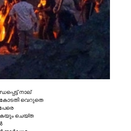
്പെട്ട് നാല്
ി കോടതി വെറുതെ
് പേരെ
തുകയും ചെയ്ത
‍