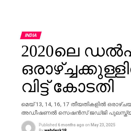
INDIA
2020ലെ ഡല്‍
ഒരാഴ്ച്ചക്കുള
വിട്ട് കോടതി
മെയ് 13, 14, 16, 17 തീയതികളില്‍ ഒരാഴ്ചയ
അഡീഷണല്‍ സെഷന്‍സ് ജഡ്ജി പുലസ്ത്യ പ്രമ
Published
6 months ago
on
May 23, 2025
By
webdesk18