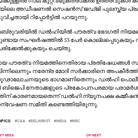
ക്കുള്ളില്‍ നാല് കുറ്റവിമുക്തരാക്കല്‍ ഉത്തരവുകള്‍ കര
ിലെ അഡീഷണല്‍ സെഷന്‍സ് ജഡ്ജി പുലസ്ത്യ പ്
ുവിച്ചതായി റിപ്പോര്‍ട്ടില്‍ പറയുന്നു.
െബ്രുവരിയില്‍ ഡല്‍ഹിയില്‍ പൗരത്വ ഭേദഗതി നിയമ
്നുണ്ടായ സംഘര്‍ഷത്തില്‍ 53 പേര്‍ കൊല്ലപ്പെടുകയും
് പരിക്കേല്‍ക്കുകയും ചെയ്തു.
ായ പൗരത്വ നിയമത്തിനെതിരായ പ്രതിഷേധങ്ങള്‍ സംഘ
ിന്നിലെന്നും നരേന്ദ്ര മോദി സര്‍ക്കാരിനെ അപകീര്‍ത്ത
ൂഢാലോചനയുടെ ഭാഗമാണിതെന്നും ഡല്‍ഹി പൊലീസ
്‍ ബിജെപി നേതാക്കളുടെ പ്രകോപനപരമായ പരാമര്‍ശ
ിന് കാരണമായതെന്ന് ഡല്‍ഹി ന്യൂനപക്ഷ കമ്മീഷന്‍ 
ാന്വേഷണ സമിതി കണ്ടെത്തിയിരുന്നു.
OPICS:
CAA
DELHIRIOT
INDIA
NRC
'T MISS
UP NEXT