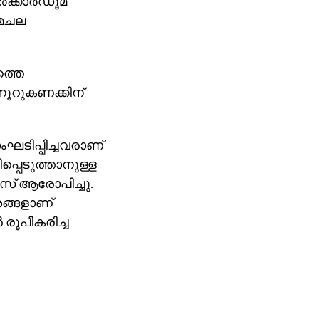
്‍ക്കാര്‍ഡൂമ
രമചല
ത്തെ
 നൂറുകണക്കിന്
ടിപ്പിച്ചവരാണ്
ിപ്പെടുത്താനുള്ള
് ആരോപിച്ചു.
ങ്ങളാണ്
രൂപീകരിച്ച