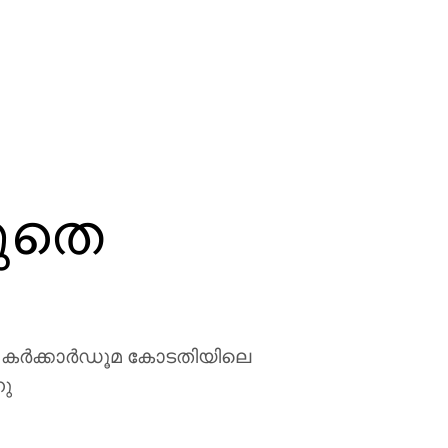
റുതെ
്‍ കര്‍ക്കാര്‍ഡൂമ കോടതിയിലെ
നു