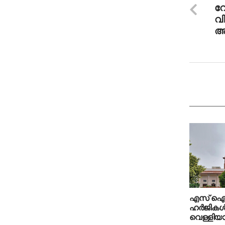
റേ
വി
അ
എസ് ഐ
ഹർജികൾ
വെള്ളിയാ