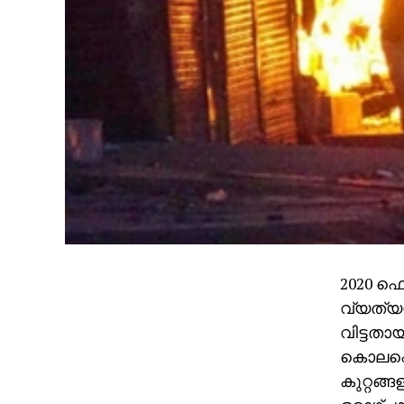
2020 ഫെ
വ്യത്യ
വിട്ടതായ
കൊലപ്പ
കുറ്റങ്ങ