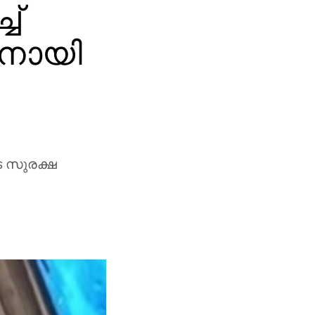
ച്
നനായി
ടെ സുരക്ഷ