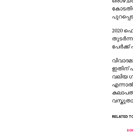
ഒരാഴ്ചയ്
കോടതിയ
പുറപ്പെട
2020 ഫ
തുടര്‍ന
പേര്‍ക്ക
വിവാദമ
ഇതിന് പ
വലിയ ഗ
എന്നാല
കലാപത്ത
വസ്തുത
RELATED T
DON