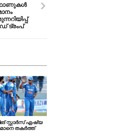
ഫോണുകള്‍
തമാനം
ന്നറിയിപ്പ്
് ട്രംപ്
ങ് സ്റ്റാര്‍സ് ഏഷ്യ
 ഒമാനെ തകര്‍ത്ത്