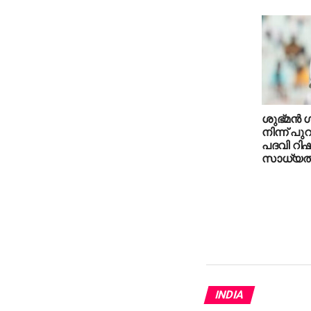
ശുഭ്മന്‍ ഗി
നിന്ന് പുറ
പദവി റിഷഭ
സാധ്യ
INDIA