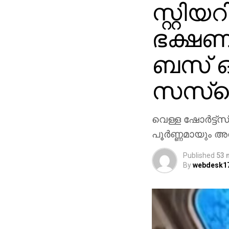
സ്റ്റിയറ
ഭക്ഷണം
ബസ് ഓ
സസ്‌പ
വെള്ള ഷോര്‍ട്ട്
പൂര്‍ണ്ണമായും 
Published
53 
By
webdesk1