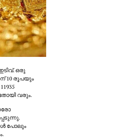
ടിവ്. ഒരു
ിന് 10 രൂപയും
11935
്ടതായി വരും.
 ഓരോ
ടുന്നു.
്‍ പോലും
ം.