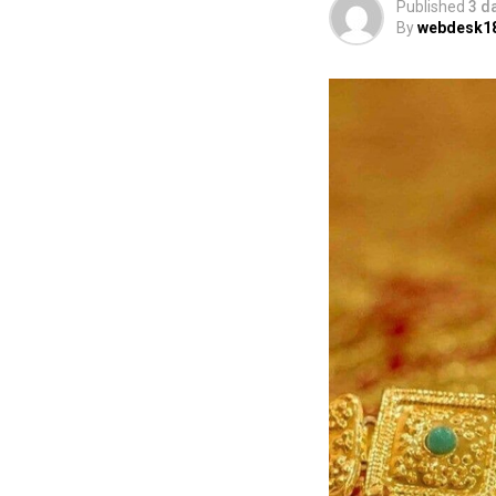
Published
3 d
By
webdesk1