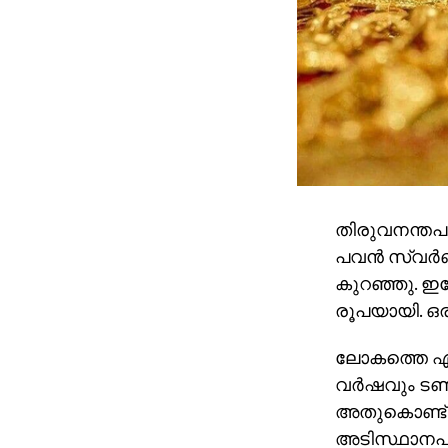
തിരുവനന്തപു
പവന്‍ സ്വര്‍
കുറഞ്ഞു. ഇത
രൂപയായി. ഒരു
ലോകത്തെ ഏറ
വര്‍ഷവും ടണ്
അതുകൊണ്ട് 
അടിസ്ഥാനപരമ