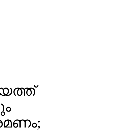
യത്ത്
ും
രമണം;