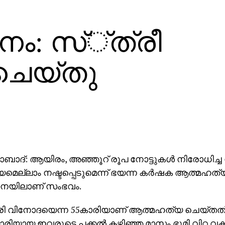
നം: സ്്ത്രീ
ചെയ്തു
ാദ്: ആയിരം, അഞ്ഞൂറ് രൂപ നോട്ടുകള്‍ നിരോധിച്ച
യമെല്ലാം നഷ്ടപ്പെടുമെന്ന് ഭയന്ന കര്‍ഷക ആത്മഹത്
ാനയിലാണ് സംഭവം.
ുരി വിനോദയെന്ന 55കാരിയാണ് ആത്മഹത്യ ചെയ്തത
കാരിയായ ഇവരുടെ പക്കല്‍ കഴിഞ്ഞ മാസം ഭൂമി വിറ്റ വക