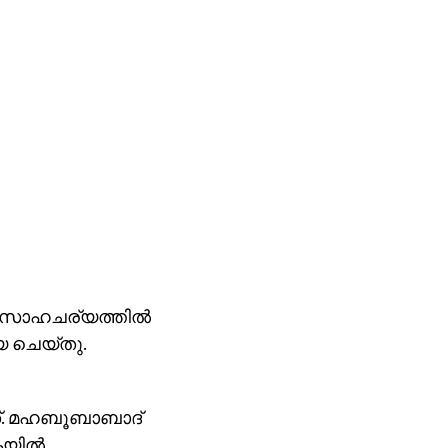
 സാഹചര്യത്തില്‍
യ ചെയ്തു.
്. മഹബൂബാബാദ്
യില്‍