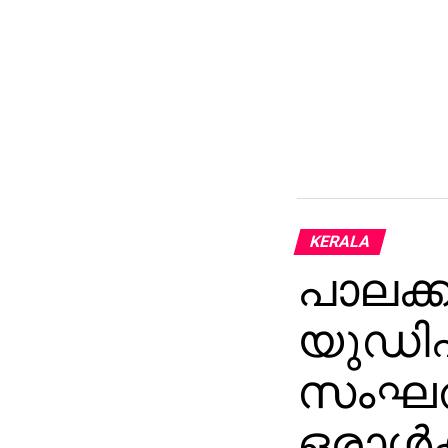
KERALA
പാലക്ക
യുഡിഎഫ
സംഘത
ഒരാള്‍ക