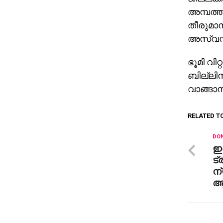
അമ്പത്ത
തീരുമാന
അസ്വസ്
ഭൂമി വിറ
ബില്ലിന
വാങ്ങാന
RELATED T
DON
ഇ
ട
ന്
ആ