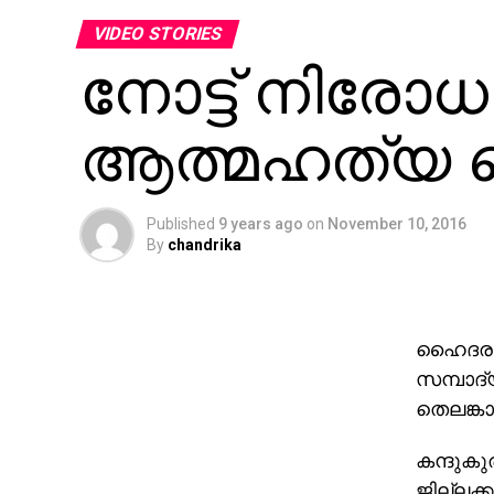
VIDEO STORIES
നോട്ട് നിരോധ
ആത്മഹത്യ 
Published
9 years ago
on
November 10, 2016
By
chandrika
ഹൈദരാബ
സമ്പാദ്
തെലങ്ക
കന്ദുക
ജില്ലക്