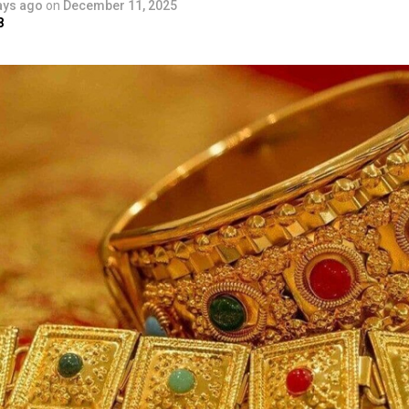
ays ago
on
December 11, 2025
8