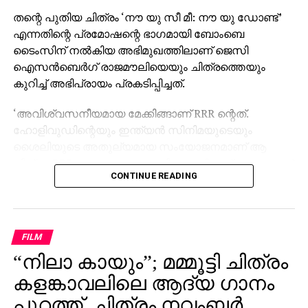
തന്റെ പുതിയ ചിത്രം ‘നൗ യു സീ മീ: നൗ യു ഡോണ്ട്’
എന്നതിന്റെ പ്രമോഷന്റെ ഭാഗമായി ബോംബെ
ടൈംസിന് നല്‍കിയ അഭിമുഖത്തിലാണ് ജെസി
ഐസന്‍ബെര്‍ഗ് രാജമൗലിയെയും ചിത്രത്തെയും
കുറിച്ച് അഭിപ്രായം പ്രകടിപ്പിച്ചത്.
‘അവിശ്വസനീയമായ മേക്കിങ്ങാണ് RRR ന്റെത്.
ഹോളിവുഡിന്റെയും ഇന്ത്യന്‍ സിനിമയുടെയും
ശൈലിയുടെ അതുല്യമായ സംയോജനമാണ് ആ
ചിത്രം. RRR കാണാത്ത അമേരിക്കക്കാര്‍ ഇല്ലെന്നതാണ്
CONTINUE READING
എന്റെ വിശ്വാസം,” – ജെസി ഐസന്‍ബെര്‍ഗ് പറഞ്ഞു.
താന്‍ ഇതുവരെ ഇന്ത്യ സന്ദര്‍ശിച്ചിട്ടില്ല എങ്കിലും
നേപ്പാളില്‍ എത്തിയിട്ടുണ്ടെന്നും, നേപ്പാളിന്
FILM
ഇന്ത്യയോട് സാമ്യമുണ്ടെന്ന് തോന്നിയെന്നും താരം
“നിലാ കായും”; മമ്മൂട്ടി ചിത്രം
കൂട്ടിച്ചേര്‍ത്തു.
കളങ്കാവലിലെ ആദ്യ ഗാനം
രാജമൗലിയുടെ മുമ്പത്തെ ഹിറ്റ് ചിത്രങ്ങളായ
പുറത്ത്, ചിത്രം നവംബർ
ബാഹുബലി 1, 2 എന്നിവ ഇന്ത്യന്‍ സിനിമയുടെ പുതിയ