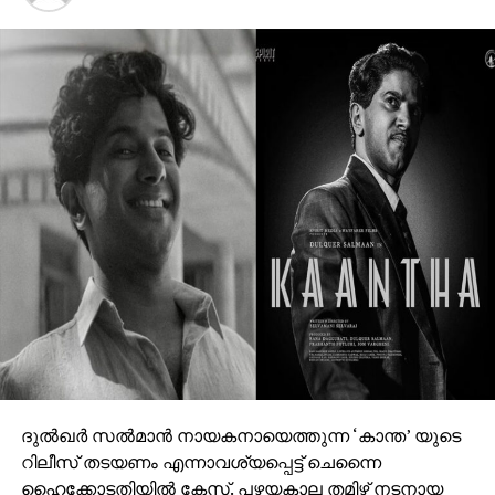
എന്നാണ് ചിത്രത്തിന്റെ ഓരോ അപ്‌ഡേറ്റുകളും
നൽകുന്ന സൂചന. സെൻസറിങ് പൂർത്തിയാക്കിയ
ചിത്രത്തിന് U/A 16+ സർട്ടിഫിക്കറ്റ് ആണ് ലഭിച്ചത്.
ഒരിടവേളക്ക് ശേഷം മമ്മൂട്ടിയെ ബിഗ് സ്‌ക്രീനിൽ
വരവേൽക്കാനുള്ള ആവേശത്തിലാണ് ആരാധകരും
സിനിമാ പ്രേമികളും. വലിയ പ്രതീക്ഷയും
ആകാംഷയുമാണ് ചിത്രത്തെ കുറിച്ച്
പ്രേക്ഷകർക്കുള്ളത്.
എക്സിക്യൂട്ടീവ് പ്രൊഡ്യൂസർ – ജോർജ്
സെബാസ്റ്റ്യൻ, ഛായാഗ്രഹണം- ഫൈസൽ അലി,
സംഗീതം – മുജീബ് മജീദ്, എഡിറ്റർ – പ്രവീൺ പ്രഭാകർ,
ലൈൻ പ്രൊഡ്യൂസർ- സുനിൽ സിംഗ്, പ്രൊഡക്ഷൻ
കൺട്രോളർ- അരോമ മോഹൻ, പ്രൊഡക്ഷൻ
ഡിസൈനർ- ഷാജി നടുവിൽ, ഫൈനൽ മിക്സ് – എം
ആർ രാജാകൃഷ്ണൻ, ചീഫ് അസോസിയേറ്റ് ഡയറക്ടർ-
ദുല്‍ഖര്‍ സല്‍മാന്‍ നായകനായെത്തുന്ന ‘കാന്ത’ യുടെ
ബോസ്, മേക്കപ്പ്- അമൽ ചന്ദ്രൻ, ജോർജ്
റിലീസ് തടയണം എന്നാവശ്യപ്പെട്ട് ചെന്നൈ
സെബാസ്റ്റ്യൻ, വസ്ത്രാലങ്കാരം- അഭിജിത്ത് സി,
ഹൈക്കോടതിയില്‍ കേസ്. പഴയകാല തമിഴ് നടനായ