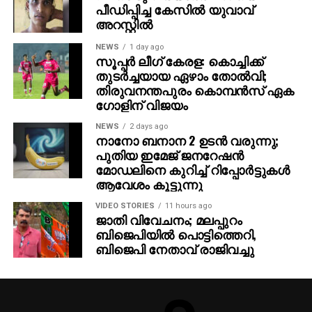
പീഡിപ്പിച്ച കേസില്‍ യുവാവ്
‘കാന്ത’ കഥ പറയുന്നത്. ദുല്‍ഖര്‍ സല്‍മാന്‍ കൂടാതെ
അറസ്റ്റില്‍
സമുദ്രക്കനി, ഭാഗ്യശ്രീ ബോര്‍സെ, റാണ ദഗ്ഗുബതി,
രവീന്ദ്ര വിജയ്, ഭഗവതി പെരുമാള്‍, നിഴല്‍കള്‍ രവി
NEWS
1 day ago
സൂപ്പര്‍ ലീഗ് കേരള: കൊച്ചിക്ക്
എന്നിവരാണ് ചിത്രത്തിലെ മറ്റു നിര്‍ണ്ണായക
തുടര്‍ച്ചയായ ഏഴാം തോല്‍വി;
കഥാപാത്രങ്ങളെ അവതരിപ്പിക്കുന്നത്. അയ്യാ എന്ന്
തിരുവനന്തപുരം കൊമ്പന്‍സ് ഏക
പേരുള്ള സംവിധായകനായി സമുദ്രക്കനി
ഗോളിന് വിജയം
വേഷമിടുമ്പോള്‍, പോലീസ് ഓഫീസര്‍ ആയാണ് റാണ
NEWS
2 days ago
ദഗ്ഗുബതി ഈ ചിത്രത്തില്‍ അഭിനയിച്ചിരിക്കുന്നത്.
നാനോ ബനാന 2 ഉടന്‍ വരുന്നു;
കുമാരി എന്നാണ് ഭാഗ്യശ്രീ ബോര്‍സെ
പുതിയ ഇമേജ് ജനറേഷന്‍
അവതരിപ്പിക്കുന്ന നായികാ കഥാപാത്രത്തിന്റെ പേര്.
മോഡലിനെ കുറിച്ച് റിപ്പോര്‍ട്ടുകള്‍
ആവേശം കൂട്ടുന്നു
ദുല്‍ഖര്‍ സല്‍മാന്‍, സമുദ്രക്കനി എന്നിവര്‍
VIDEO STORIES
11 hours ago
അവതരിപ്പിക്കുന്ന കഥാപാത്രങ്ങള്‍ക്കിടയില്‍
ജാതി വിവേചനം; മലപ്പുറം
സംഭവിക്കുന്ന ഈഗോ, പ്രതികാരം, വൈകാരികത
ബിജെപിയില്‍ പൊട്ടിത്തെറി,
എന്നിവയിലൂടെയാണ് ചിത്രം സഞ്ചരിക്കുന്നത്
ബിജെപി നേതാവ് രാജിവച്ചു
എന്നാണ് സൂചന. ‘ദ ഹണ്ട് ഫോര്‍ വീരപ്പന്‍’ എന്ന
നെറ്റ്ഫ്‌ലിക്‌സ് ഡോക്യുമെന്ററി സീരീസ് ഒരുക്കി ശ്രദ്ധ
നേടിയ തമിഴ് സംവിധായകന്‍ ആണ് കാന്തയുടെ