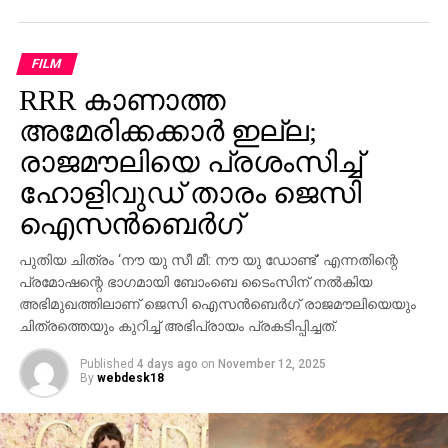
പ്രവര്‍ത്തിക്കുമെന്ന് ആര്‍.ബി.ഐ
വ്യക്തമാക്കിയിരുന്നു.
FILM
RELATED TOPICS:
RRR കാണാത്ത
അമേരിക്കക്കാര്‍ ഇല്ല;
രാജമൗലിയെ പ്രശംസിച്ച്
ഹോളിവുഡ് താരം ജെസി
ഐസന്‍ബെര്‍ഗ്
പുതിയ ചിത്രം ‘നൗ യു സീ മീ: നൗ യു ഡോണ്ട്’ എന്നതിന്റെ
പ്രമോഷന്റെ ഭാഗമായി ബോംബെ ടൈംസിന് നല്‍കിയ
അഭിമുഖത്തിലാണ് ജെസി ഐസന്‍ബെര്‍ഗ് രാജമൗലിയെയും
ചിത്രത്തെയും കുറിച്ച് അഭിപ്രായം പ്രകടിപ്പിച്ചത്.
Published
4 days ago
on
November 12, 2025
By
webdesk18