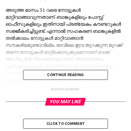
അടുത്ത മാസം 31 വരെ നോട്ടുകള്‍
മാറ്റിവാങ്ങാവുന്നതാണ്. ബാങ്കുകളിലും പോസ്റ്റ്
ഓഫീസുകളിലും ഇതിനായി പ്രത്യേകം കൗണ്ടറുകള്‍
സജ്ജീകരിച്ചിട്ടുണ്ട്. എന്നാല്‍ സഹകരണ ബാങ്കുകളില്‍
തല്‍ക്കാലം നോട്ടുകള്‍ മാറ്റിവാങ്ങാന്‍
സൗകര്യമുണ്ടാവില്ല. രാവിലെ ഇവ തുറക്കുന്ന മുറക്ക്
തന്നെ നോട്ടുകള്‍ മാറ്റിക്കൊടുക്കുമെന്നാണ് ബാങ്ക്
അധികൃതര്‍ വ്യക്തമാക്കുന്നത്. അതേസമയം
എടിഎമ്മുകളുടെ പ്രവര്‍ത്തനം ഇന്ന് പൂര്‍ണമായും
പ്രവര്‍ത്തന സജ്ജമാകില്ല.
CONTINUE READING
വെള്ളിയാഴ്ചത്തോടെയാണ് ഇവയെ പൂര്‍ണമായും
ഉപയോഗിക്കാനാവുക.
ADVERTISEMENT
ഇന്നലെത്തന്നെ പലരുടെയും കയ്യില്‍
YOU MAY LIKE
ചില്ലറയില്ലായിരുന്നു. അതുകൊണ്ട് തന്നെ ഇന്ന്
ബാങ്കുകള്‍ക്ക് മുന്നില്‍ നീണ്ട ക്യൂ ഉറപ്പാണ്. പുതിയ
നോട്ടുകള്‍ എളുപ്പത്തില്‍ സ്വന്തമാക്കുന്നതിന് വേണ്ടി
CLICK TO COMMENT
അടുത്ത ശനിയും ഞായറും ബാങ്കുകള്‍ തുറന്ന്