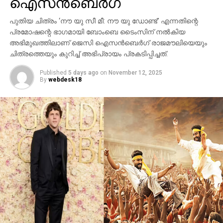
ഐസന്‍ബെര്‍ഗ്
ബി.സി.ഇ 7200-ലെ ലങ്കാനഗരം, വാരണാസിയിലെ
പുതിയ ചിത്രം ‘നൗ യു സീ മീ: നൗ യു ഡോണ്ട്’ എന്നതിന്റെ
മണികര്‍ണികാ ഘട്ട് തുടങ്ങിയ ഭീമാകാര
പ്രമോഷന്റെ ഭാഗമായി ബോംബെ ടൈംസിന് നല്‍കിയ
ദൃശ്യവിശേഷങ്ങള്‍ അതിശയത്തോടെ
അഭിമുഖത്തിലാണ് ജെസി ഐസന്‍ബെര്‍ഗ് രാജമൗലിയെയും
അവതരിപ്പിക്കുന്നു.
ചിത്രത്തെയും കുറിച്ച് അഭിപ്രായം പ്രകടിപ്പിച്ചത്.
കയ്യില്‍ ത്രിശൂലം പിടിച്ച് കാളയുടെ പുറത്ത്
Published
5 days ago
on
November 12, 2025
സവാരിയുമായി എത്തുന്ന രുദ്രയായി മഹേഷ്
By
webdesk18
ബാബുവിന്റെ എന്‍ട്രിയാണ് ട്രെയിലറിന്റെ ഹൈലൈറ്റ്.
അതേപോലെ, വേദിയിലേക്കും മഹേഷ് ബാബു
കാളപ്പുറത്ത് സവാരിയായി എത്തിയപ്പോള്‍ 60,000-
ത്തിലധികം പ്രേക്ഷകര്‍ കൈയ്യടി മുഴക്കി വരവേറ്റു.
ഐമാക്‌സ് ഫോര്‍മാറ്റിലാണ് ഈ ചിത്രം ഒരുക്കുന്നത്.
അതിനാല്‍ തന്നെ തിയേറ്ററുകളില്‍ അത്ഭുതകരമായ
കാഴ്ചാനുഭവം സമ്മാനിക്കുമെന്നുറപ്പ്. ബാഹുബലി,
ഞഞഞ എന്നിവയുടെ സംവിധായകന്‍ രാജമൗലിയുടെ
ഈ ബ്രഹ്‌മാണ്ഡ പ്രോജക്റ്റ് 2027-ല്‍
തിയേറ്ററുകളിലേക്ക് എത്തും.