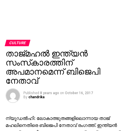
CULTURE
താജ്മഹല്‍ ഇന്ത്യന്‍
സംസ്‌കാരത്തിന്
അപമാനമെന്ന് ബിജെപി
നേതാവ്
Published
8 years ago
on
October 16, 2017
By
chandrika
ന്യൂഡല്‍ഹി: ലോകാത്ഭുതങ്ങളിലൊന്നായ താജ്
മഹലിനെതിരെ ബിജെപി നേതാവ് രംഗത്ത്. ഇന്ത്യന്‍