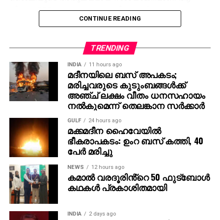
ചിത്രം. RRR കാണാത്ത അമേരിക്കക്കാര്‍ ഇല്ലെന്നതാണ്
CONTINUE READING
എന്റെ വിശ്വാസം,” – ജെസി ഐസന്‍ബെര്‍ഗ് പറഞ്ഞു.
താന്‍ ഇതുവരെ ഇന്ത്യ സന്ദര്‍ശിച്ചിട്ടില്ല എങ്കിലും
TRENDING
നേപ്പാളില്‍ എത്തിയിട്ടുണ്ടെന്നും, നേപ്പാളിന്
ഇന്ത്യയോട് സാമ്യമുണ്ടെന്ന് തോന്നിയെന്നും താരം
INDIA
11 hours ago
മദീനയിലെ ബസ് അപകടം;
കൂട്ടിച്ചേര്‍ത്തു.
മരിച്ചവരുടെ കുടുംബങ്ങള്‍ക്ക്
അഞ്ച് ലക്ഷം വീതം ധനസഹായം
രാജമൗലിയുടെ മുമ്പത്തെ ഹിറ്റ് ചിത്രങ്ങളായ
നല്‍കുമെന്ന് തെലങ്കാന സര്‍ക്കാര്‍
ബാഹുബലി 1, 2 എന്നിവ ഇന്ത്യന്‍ സിനിമയുടെ പുതിയ
GULF
24 hours ago
ചരിത്രം രചിച്ചതാണ്. എന്നാല്‍ RRR അതിനെ മറികടന്ന്
മക്കമദീന ഹൈവേയില്‍
ലോകമൊട്ടാകെ ഇന്ത്യന്‍ സിനിമയുടെ മാനം
ഭീകരാപകടം: ഉംറ ബസ് കത്തി, 40
ഉയര്‍ത്തിയ ചിത്രമായി മാറി. ജെയിംസ് കാമറൂണ്‍,
പേര്‍ മരിച്ചു
സ്റ്റീഫന്‍ സ്പില്‍ബെര്‍ഗ്, ക്രിസ് ഹെംസ്വര്‍ത്ത്
NEWS
12 hours ago
തുടങ്ങിയ ഹോളിവുഡ് പ്രതിഭകളും ചിത്രത്തെ
കമാൽ വരദൂരിൻ്റെ 50 ഫുട്ബോൾ
പുകഴ്ത്തിയിരുന്നു.
കഥകൾ പ്രകാശിതമായി
ഇതിനിടെ, രാജമൗലി ഇപ്പോള്‍ മഹേഷ് ബാബു
നായകനായും പൃഥ്വിരാജ് സുകുമാരന്‍ വില്ലനായും
INDIA
2 days ago