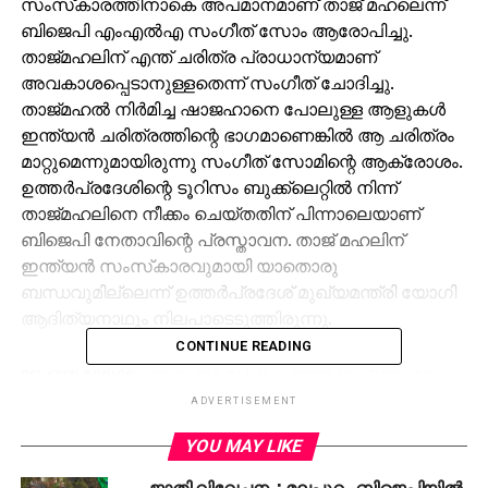
സംസ്‌കാരത്തിനാകെ അപമാനമാണ് താജ് മഹലെന്ന്
ബിജെപി എംഎല്‍എ സംഗീത് സോം ആരോപിച്ചു.
താജ്മഹലിന് എന്ത് ചരിത്ര പ്രാധാന്യമാണ്
അവകാശപ്പെടാനുള്ളതെന്ന് സംഗീത് ചോദിച്ചു.
താജ്മഹല്‍ നിര്‍മിച്ച ഷാജഹാനെ പോലുള്ള ആളുകള്‍
ഇന്ത്യന്‍ ചരിത്രത്തിന്റെ ഭാഗമാണെങ്കില്‍ ആ ചരിത്രം
മാറ്റുമെന്നുമായിരുന്നു സംഗീത് സോമിന്റെ ആക്രോശം.
ഉത്തര്‍പ്രദേശിന്റെ ടൂറിസം ബുക്ക്‌ലെറ്റില്‍ നിന്ന്
താജ്മഹലിനെ നീക്കം ചെയ്തതിന് പിന്നാലെയാണ്
ബിജെപി നേതാവിന്റെ പ്രസ്താവന. താജ് മഹലിന്
ഇന്ത്യന്‍ സംസ്‌കാരവുമായി യാതൊരു
ബന്ധവുമില്ലെന്ന് ഉത്തര്‍പ്രദേശ് മുഖ്യമന്ത്രി യോഗി
ആദിത്യനാഥും നിലപാടെടുത്തിരുന്നു.
CONTINUE READING
RELATED TOPICS:
BJP
TAJMAHAL
YOGI ADHITHYANATH
ADVERTISEMENT
YOU MAY LIKE
ജാതി വിവേചനം; മലപ്പുറം ബിജെപിയില്‍