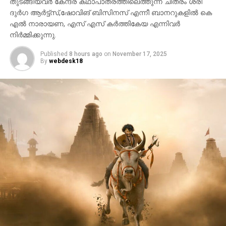
തുടങ്ങിയവർ കേന്ദ്ര കഥാപാത്രത്തിലെത്തുന്ന ചിത്രം ശ്രീ
ദുർഗ ആർട്ട്സ്,ഷോവിങ് ബിസിനസ് എന്നീ ബാനറുകളിൽ കെ
എൽ നാരായണ, എസ് എസ് കർത്തികേയ എന്നിവർ
നിർമ്മിക്കുന്നു.
Published
8 hours ago
on
November 17, 2025
By
webdesk18