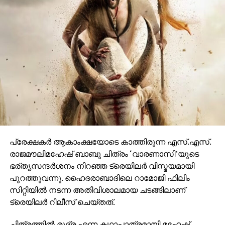
വേദിയെ ധന്യമാക്കി. ഐമാക്‌സിലാണ് ചിത്രം
ഒരുങ്ങുന്നത് എന്നതിനാല്‍ തന്നെ തിയേറ്ററുകളില്‍
ഗംഭീരമായ കാഴ്ചാനുഭൂതി
സമ്മാനിക്കുമെന്നുറപ്പാണ്.ബാഹുബലിയും ആർ ആർ
ആറും ഒരുക്കിയ രാജമൗലിയുടെ ബ്രഹ്മാണ്ഡ ചിത്രം
വാരണാസി 2027ൽ തിയേറ്ററുകളിലേക്കെത്തും. പി ആർ
ഓ ആൻഡ് മാർക്കറ്റിംഗ് സ്ട്രാറ്റജിസ്റ്റ് : പ്രതീഷ് ശേഖർ.
പ്രേക്ഷകര്‍ ആകാംക്ഷയോടെ കാത്തിരുന്ന എസ്.എസ്.
രാജമൗലിമഹേഷ് ബാബു ചിത്രം ‘വാരണാസി’യുടെ
ഭര്തൃസന്ദര്‍ശനം നിറഞ്ഞ ട്രെയിലര്‍ വിസ്മയമായി
പുറത്തുവന്നു. ഹൈദരാബാദിലെ റാമോജി ഫിലിം
സിറ്റിയില്‍ നടന്ന അതിവിശാലമായ ചടങ്ങിലാണ്
ട്രെയിലര്‍ റിലീസ് ചെയ്തത്.
ചിത്രത്തില്‍ രുദ്ര എന്ന കഥാപാത്രമായി മഹേഷ്