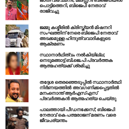
പൊട്ടിത്തെറി, ബിജെപി നേതാവ്
രാജിവച്ചു
ജമ്മു കശ്മീരില്‍ ക്രിസ്ത്യന്‍ മിഷനറി
സംഘത്തിന് നേരെ ബിജെപി നേതാവ്
അടക്കമുള്ള ഹിന്ദുത്വവാദികളുടെ
ആക്രമണം
സ്ഥാനാര്‍ഥിത്വം നല്‍കിയില്ല;
നെടുമങ്ങാട്ട് ബി.ജെ.പി പ്രവര്‍ത്തക
ആത്മഹത്യക്ക് ശ്രമിച്ചു
തദ്ദേശ തെരഞ്ഞെടുപ്പില്‍ സ്ഥാനാര്‍ത്ഥി
നിര്‍ണയത്തില്‍ അവഗണിക്കപ്പെട്ടതില്‍
മനംനൊന്ത് ആര്‍എസ്എസ്
പ്രവര്‍ത്തകന്‍ ആത്മഹത്യ ചെയ്തു
പാലത്തായി പീഡനക്കേസ്; ബിജെപി
നേതാവ് കെ പത്മരാജന് മരണം വരെ
ജീവപര്യന്തം