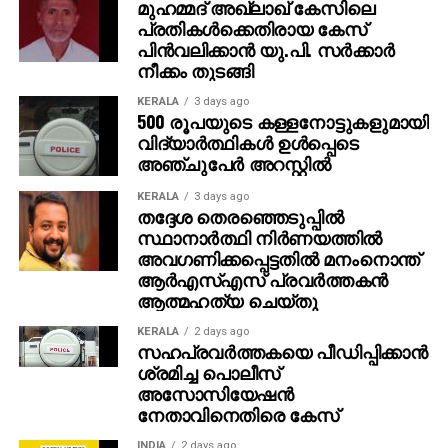
മുഹമ്മദ് അഖ്‌ലാഖ് കേസിലെ
എത്തുന്ന പുതിയ ചിത്രത്തിന്റെ ഒരുക്കങ്ങളിലാണ്.
പ്രതികള്‍ക്കെതിരായ കേസ്
അതേസമയം, ബാഹുബലി ഒന്നും രണ്ടും ഭാഗങ്ങളും
പിന്‍വലിക്കാന്‍ യു.പി. സര്‍ക്കാര്‍
ചേര്‍ത്ത ‘ദി എപ്പിക്ക്’ തിയറ്ററുകളില്‍ ആവേശം
നീക്കം തുടങ്ങി
സൃഷ്ടിച്ചുകൊണ്ടിരിക്കുകയാണ്.
KERALA
3 days ago
500 രൂപയുടെ കള്ളനോട്ടുകളുമായി
വിദ്യാര്‍ത്ഥികള്‍ ഉള്‍പ്പെടെ
അഞ്ചുപേര്‍ അറസ്റ്റില്‍
KERALA
3 days ago
തദ്ദേശ തെരഞ്ഞെടുപ്പില്‍
സ്ഥാനാര്‍ത്ഥി നിര്‍ണയത്തില്‍
അവഗണിക്കപ്പെട്ടതില്‍ മനംനൊന്ത്
ആര്‍എസ്എസ് പ്രവര്‍ത്തകന്‍
ആത്മഹത്യ ചെയ്തു
KERALA
2 days ago
സഹപ്രവര്‍ത്തകയെ പീഡിപ്പിക്കാന്‍
ശ്രമിച്ച പൊലീസ്
അസോസിയേഷന്‍
നേതാവിനെതിരെ കേസ്
INDIA
2 days ago