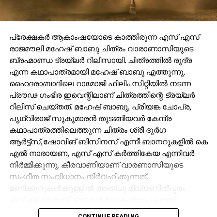
പ്രേക്ഷകർ ആകാംഷയോടെ കാത്തിരുന്ന എസ് എസ്
രാജമൗലി മഹേഷ് ബാബു ചിത്രം വാരാണാസിയുടെ
ബ്രഹ്മാണ്ഡ ട്രയ്ലർ റിലീസായി. ചിത്രത്തിൽ രുദ്ര
എന്ന കഥാപാത്രമായി മഹേഷ് ബാബു എത്തുന്നു.
ഹൈദരാബാദിലെ റാമോജി ഫിലിം സിറ്റിയിൽ നടന്ന
പ്രൗഢ ഗംഭീര ഇവെന്റിലാണ് ചിത്രത്തിന്റെ ട്രയ്ലർ
റിലീസ് ചെയ്തത്. മഹേഷ് ബാബു, പ്രിയങ്ക ചോപ്ര,
പൃഥ്വിരാജ് സുകുമാരൻ തുടങ്ങിയവർ കേന്ദ്ര
കഥാപാത്രത്തിലെത്തുന്ന ചിത്രം ശ്രീ ദുർഗ
ആർട്ട്സ്,ഷോവിങ് ബിസിനസ് എന്നീ ബാനറുകളിൽ കെ
എൽ നാരായണ, എസ് എസ് കർത്തികേയ എന്നിവർ
നിർമ്മിക്കുന്നു. കീരവാണിയാണ് വാരണാസിയുടെ
സംഗീത സംവിധാനം നിർവഹിക്കുന്നത്.
മണിക്കൂറുകൾക്കുള്ളിൽ അഞ്ചു മില്യണിൽപ്പരം
കാഴ്ചക്കാരുമായി ട്രയ്ലർ ലോകവ്യാപകമായി
ട്രെൻഡിങ്ങിൽ മുന്നിലാണ്.
CONTINUE READING