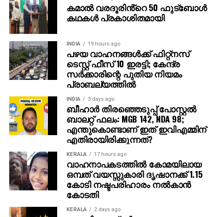
വിലയിരുത്തുന്നതിനുള്ള ഏറ്റവും വിശ്വസനീയമായ
കമാൽ വരദൂരിൻ്റെ 50 ഫുട്ബോൾ
ഉപകരണമാകും പുതിയ ഉപഗ്രഹം.
കഥകൾ പ്രകാശിതമായി
INDIA
19 hours ago
പഴയ വാഹനങ്ങള്‍ക്ക് ഫിറ്റ്‌നസ്
ടെസ്റ്റ് ഫീസ് 10 ഇരട്ടി; കേന്ദ്ര
സര്‍ക്കാരിന്റെ പുതിയ നിയമം
പ്രാബല്യത്തില്‍
INDIA
3 days ago
ബീഹാർ തിരഞ്ഞെടുപ്പ് പോസ്റ്റൽ
ബാലറ്റ് ഫലം: MGB 142, NDA 98;
എന്തുകൊണ്ടാണ് ഇത് ഇവിഎമ്മിന്
എതിരായിരിക്കുന്നത്?
KERALA
17 hours ago
വാഹനാപകടത്തില്‍ കോമയിലായ
ഒമ്പത് വയസ്സുകാരി ദൃഷാനക്ക് 1.15
കോടി നഷ്ടപരിഹാരം നല്‍കാന്‍
കോടതി
KERALA
2 days ago