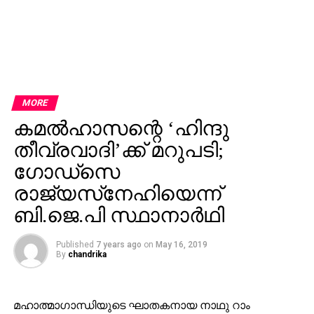
MORE
കമല്‍ഹാസന്റെ ‘ഹിന്ദു
തീവ്രവാദി’ക്ക് മറുപടി;
ഗോഡ്സെ
രാജ്യസ്‌നേഹിയെന്ന്
ബി.ജെ.പി സ്ഥാനാര്‍ഥി
Published
7 years ago
on
May 16, 2019
By
chandrika
മഹാത്മാഗാന്ധിയുടെ ഘാതകനായ നാഥു റാം