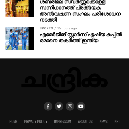
ശബരിമല സ്വര്‍ണ്ണക്കൊള്ള;
സന്നിധാനത്ത് പ്രത്യേക
അന്വേഷണ സംഘം പരിശോധന
നടത്തി
SPORTS
15 hours ago
എമേര്‍ജിങ് സ്റ്റാര്‍സ് ഏഷ്യ കപ്പില്‍
ഒമാനെ തകര്‍ത്ത് ഇന്ത്യ
HOME
PRIVACY POLICY
IMPRESSUM
ABOUT US
NEWS
NRI