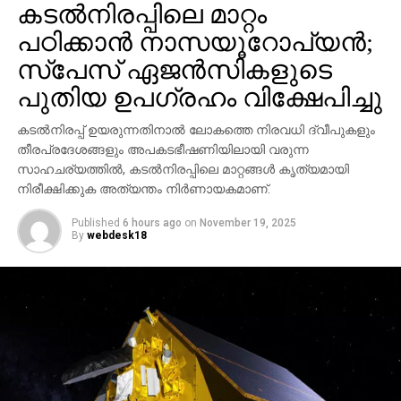
കടല്‍നിരപ്പിലെ മാറ്റം
പഠിക്കാന്‍ നാസയൂറോപ്യന്‍;
സ്പേസ് ഏജന്‍സികളുടെ
പുതിയ ഉപഗ്രഹം വിക്ഷേപിച്ചു
കടല്‍നിരപ്പ് ഉയരുന്നതിനാല്‍ ലോകത്തെ നിരവധി ദ്വീപുകളും
തീരപ്രദേശങ്ങളും അപകടഭീഷണിയിലായി വരുന്ന
സാഹചര്യത്തില്‍, കടല്‍നിരപ്പിലെ മാറ്റങ്ങള്‍ കൃത്യമായി
നിരീക്ഷിക്കുക അത്യന്തം നിര്‍ണായകമാണ്.
Published
6 hours ago
on
November 19, 2025
By
webdesk18