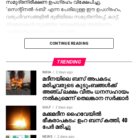
സമുദ്രനിരീക്ഷണ ഉപഗ്രഹം വിക്ഷേപിച്ചു.
‘സെന്റിനല്‍-6ബി’ എന്ന പേരിലുള്ള ഈ ഉപഗ്രഹം,
വരുംദിവസങ്ങളില്‍ ഭൂമിയിലെ സമുദ്രനിരപ്പ്, കാറ്റ്,
തിരമാലകള്‍ തുടങ്ങിയ ഘടകങ്ങളെ അത്യന്തം
കൃത്യതയോടെ പരിശോധിക്കും.
CONTINUE READING
സെക്കന്‍ഡില്‍ 7.2 കിലോമീറ്റര്‍ വേഗതയില്‍
സഞ്ചരിക്കുന്ന ഉപഗ്രഹം 112 മിനിറ്റില്‍ ഒരിക്കല്‍
ഭൂമിയെ പൂര്‍ണ്ണമായി വലംവയ്ക്കും. ഇതിലൂടെ
TRENDING
ലോകത്തിന്റെ മുഴുവന്‍ സമുദ്ര ഉപരിതലത്തെയും
INDIA
2 days ago
നിരന്തരമായി നിരീക്ഷിക്കാനുള്ള കഴിവ് ഈ
മദീനയിലെ ബസ് അപകടം;
ഉപഗ്രഹത്തിനുണ്ടാകും.
മരിച്ചവരുടെ കുടുംബങ്ങള്‍ക്ക്
അഞ്ച് ലക്ഷം വീതം ധനസഹായം
സെന്റിനല്‍-6 മിഷന്‍ മുമ്പ് പ്രവര്‍ത്തനം ആരംഭിച്ച
നല്‍കുമെന്ന് തെലങ്കാന സര്‍ക്കാര്‍
സെന്റിനല്‍-6അയുടെ തുടര്‍ച്ചയാണെന്നാണ്
GULF
2 days ago
ശാസ്ത്രജ്ഞര്‍ വ്യക്തമാക്കുന്നത്. ഗ്ലോബല്‍
മക്കമദീന ഹൈവേയില്‍
വാര്‍മിംഗിന്റെ ഫലമായി വരും വര്‍ഷങ്ങളില്‍ കടല്‍നിരപ്പ്
ഭീകരാപകടം: ഉംറ ബസ് കത്തി, 40
എത്രമാത്രം ഉയരാം, അതിനുള്ള പ്രത്യാഘാതങ്ങള്‍
പേര്‍ മരിച്ചു
എന്തൊക്കെയായിരിക്കാം എന്നിവ
NEWS
2 days ago