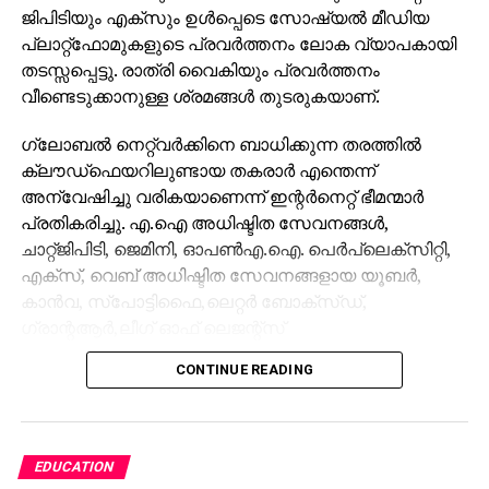
ജിപിടിയും എക്‌സും ഉള്‍പ്പെടെ സോഷ്യല്‍ മീഡിയ
സന്തോഷിനെ ശ്രദ്ധേയനാക്കിയത്. ഹിന്ദുസ്ഥാന്‍
പ്ലാറ്റ്‌ഫോമുകളുടെ പ്രവര്‍ത്തനം ലോക വ്യാപകായി
ടൈംസ് ഉള്‍പ്പെടെ നിരവധി മാധ്യമ സ്ഥാപനങ്ങളിലും
തടസ്സപ്പെട്ടു. രാത്രി വൈകിയും പ്രവര്‍ത്തനം
ന്യൂസ് ഏജന്‍സികളിലും ഫ്രീലാന്‍സറായി.
വീണ്ടെടുക്കാനുള്ള ശ്രമങ്ങള്‍ തുടരുകയാണ്.
പത്തനംതിട്ട ജില്ലയിലെ കവിയൂര്‍ സ്വദേശിയായ
സന്തോഷിന് നിരവധി പുരസ്‌കാരങ്ങളും ലഭിച്ചിട്ടുണ്ട്.
ഗ്ലോബല്‍ നെറ്റ്വര്‍ക്കിനെ ബാധിക്കുന്ന തരത്തില്‍
സര്‍ക്കാരിന്റെ വിവിധ പ്രോജക്ടുകളുടെ
ക്ലൗഡ്ഫെയറിലുണ്ടായ തകരാര്‍ എന്തെന്ന്
ഡോക്യൂമെന്‍േഷന്‍ മേഖലയിലാണ് സന്തോഷ്
അന്വേഷിച്ചു വരികയാണെന്ന് ഇന്റര്‍നെറ്റ് ഭീമന്മാര്‍
നിലവില്‍ പ്രവര്‍ത്തിക്കുന്നത്.
പ്രതികരിച്ചു. എ.ഐ അധിഷ്ടിത സേവനങ്ങള്‍,
ചാറ്റ്ജിപിടി, ജെമിനി, ഓപണ്‍എ.ഐ. പെര്‍പ്ലെക്‌സിറ്റി,
എക്‌സ്, വെബ് അധിഷ്ടിത സേവനങ്ങളായ യൂബര്‍,
കാന്‍വ, സ്‌പോട്ടിഫൈ,ലെറ്റര്‍ ബോക്‌സ്ഡ്,
ഗ്രാന്റആര്‍,ലീഗ് ഓഫ് ലെജന്റ്‌സ്
എന്നിവയുടെയെല്ലാം പ്രവര്‍ത്തനങ്ങള്‍
CONTINUE READING
തകരാറിലായി. ക്ലൗഡ്‌ഫ്ളെയര്‍ ട്രാഫിക്കിലുണ്ടായ
അസാധാരണ വര്‍ധനവ് ആണ് തകരാറിലേക്ക്
നയിച്ചതെന്ന് സൂചനയുണ്ടെന്നും ഇക്കാര്യം
ഔദ്യോഗികമായി സ്ഥിരീകരിച്ചിട്ടില്ല.
EDUCATION