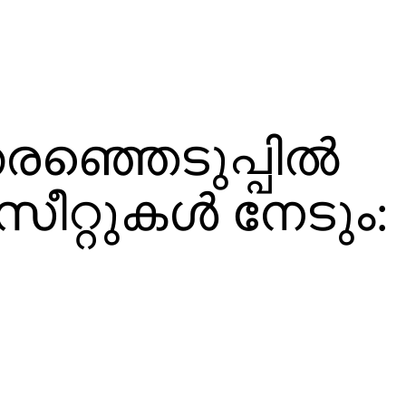
ഞ്ഞെടുപ്പില്‍
സീറ്റുകള്‍ നേടും: