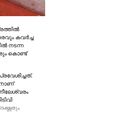
ത്തില്‍
വും കവര്‍ച്ച
ല്‍ നടന്ന
ശും കൊണ്ട്
്രവേശിച്ചത്.
രനാണ്
. നീലേശ്വരം
ടിവി
്ദ്ധരും