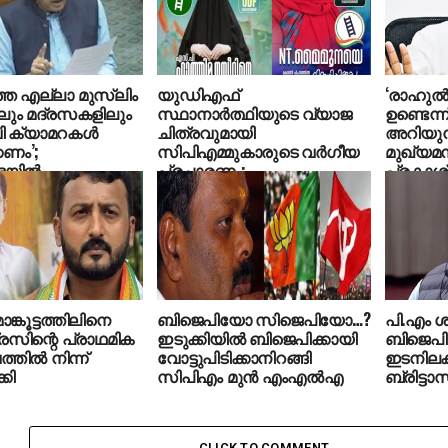
തെ എല്ലാ മുസ്‌ലിം
യുഡിഎഫ്
‘രാഹുല്
ലും മദ്രസകളിലും
സ്ഥാനാര്‍ത്ഥിയുടെ വ്യാജ
ഉണ്ടെന്
 ക്യാമറകള്‍
ചിത്രവുമായി
അറിയുന്
കണം’;
സിപിഎമ്മുകാരുടെ വര്‍ഗീയ
മുഖ്യമന്
യില്‍
പ്രചാരണം;
പ്രകാശ്
മായി ബി.ജെ.പി
കുറ്റക്കാര്‍ക്കെതിരെ നിയമ
നടപടി
ാങ്കൂട്ടത്തിലിനെ
ബിജെപിയോ സിജെപിയോ…?
പി.എം ശ
രസിന്റെ പ്രാഥമിക
ഇടുക്കിയില്‍ ബിജെപിക്കായി
ബിജെപി
തില്‍ നിന്ന്
വോട്ടുപിടിക്കാനിറങ്ങി
ഇടനിലക്
കി
സിപിഎം മുന്‍ എംഎല്‍എ
ബ്രിട്ടാസ
CLICK TO COMMENT