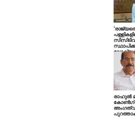
‘രാജ്യത്
പള്ളികളി
സിസിടിവി
സ്ഥാപിക്
ലോക്‌സഭ
ആവശ്യവു
എം.പി
രാഹുല്‍ മ
കോണ്‍ഗ്
അംഗത്വത്
പുറത്താക്