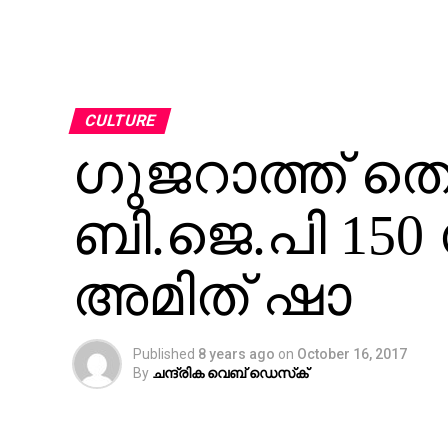
CULTURE
ഗുജറാത്ത് തെര
ബി.ജെ.പി 150 
അമിത് ഷാ
Published
8 years ago
on
October 16, 2017
By
ചന്ദ്രിക വെബ് ഡെസ്‌ക്‌