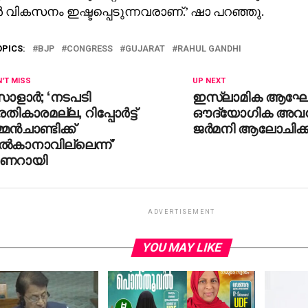
‍ വികസനം ഇഷ്ടപ്പെടുന്നവരാണ്.’ ഷാ പറഞ്ഞു.
OPICS:
BJP
CONGRESS
GUJARAT
RAHUL GANDHI
'T MISS
UP NEXT
ളാര്‍; ‘നടപടി
ഇസ്‌ലാമിക ആഘോങ
രതികാരമല്ല, റിപ്പോര്‍ട്ട്
ഔദ്യോഗിക അവധി
്മന്‍ചാണ്ടിക്ക്
ജര്‍മനി ആലോചിക്ക
്‍കാനാവില്ലെന്ന്’
ിണറായി
ADVERTISEMENT
YOU MAY LIKE