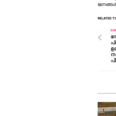
ജനങ്ങള്
RELATED T
DON
സോ
പ്
ഉമ
നല
പ