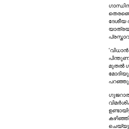
ഗാന്ധിന
തെരഞ്ഞെ
ദേശീയ അ
യാത്രയ
പ്രസ്താവ
‘വിധാന
പിന്തുണ
മുതല്‍ 
മോദിയു
പറഞ്ഞു
ഗുജറാത്
വിമര്‍ശ
ഉണ്ടായിട
കഴിഞ്ഞി
ചെയ്യുന