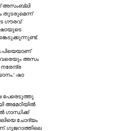
്ത് അസംബ്ലി
ം തുടരുമെന്ന്
ടെ ഗൗരവ്
 ഷായുടെ
ടുക്കുന്നുണ്ട്.
െ.പിയെയാണ്
ീര്‍ വരെയും അസം
നരേന്ദ്ര
ാനം.’ ഷാ
െ പേരെടുത്തു
ായി അമേഠിയില്‍
്‍ ഗാന്ധിക്ക്
 ജോലിയെ ചോദ്യം
ാണ്. ഗുജറാത്തിലെ