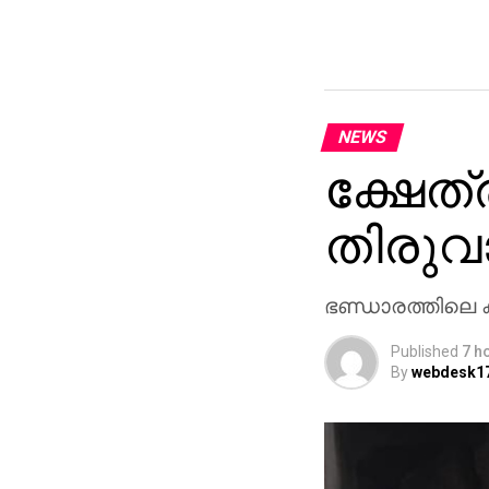
NEWS
ക്ഷേത്ര
തിരു
ഭണ്ഡാരത്തിലെ 
Published
7 h
By
webdesk1