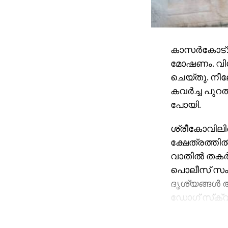
കാസര്‍കോട്:
മോഷണം. വിഗ്
ചെയ്തു. നീല
കവര്‍ച്ച പു
പോയി.
ശ്രീകോവിലിന്
ക്ഷേത്രത്തി
വാതില്‍ തകര്
പൊലീസ് സംഘ
ദൃശ്യങ്ങള്‍
ഡോഗ് സ്‌ക്