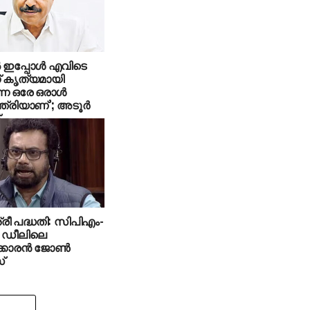
‍ ഇപ്പോള്‍ എവിടെ
ന് കൃത്യമായി
ന ഒരേ ഒരാള്‍
ത്രിയാണ്’; അടൂര്‍
്രീ പദ്ധതി: സിപിഎം-
 ഡീലിലെ
കാരന്‍ ജോണ്‍
്‌