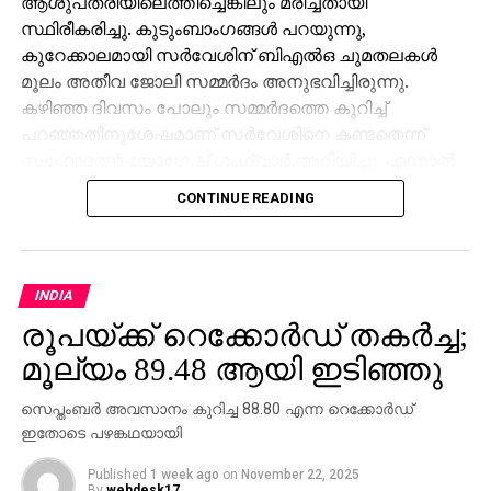
ആശുപത്രിയിലെത്തിച്ചെങ്കിലും മരിച്ചതായി
സ്ഥിരീകരിച്ചു. കുടുംബാംഗങ്ങള്‍ പറയുന്നു,
കുറേക്കാലമായി സര്‍വേശിന് ബിഎല്‍ഒ ചുമതലകള്‍
മൂലം അതീവ ജോലി സമ്മര്‍ദം അനുഭവിച്ചിരുന്നു.
കഴിഞ്ഞ ദിവസം പോലും സമ്മര്‍ദത്തെ കുറിച്ച്
പറഞ്ഞതിനുശേഷമാണ് സര്‍വേശിനെ കണ്ടതെന്ന്
സഹോദരന്‍ യോഗേഷ് ഗംഗ്വാര്‍ അറിയിച്ചു. എന്നാല്‍
ജോലി സമ്മര്‍ദമാണ് മരണകാരണമെന്ന് കുടുംബം
CONTINUE READING
ആരോപിച്ചിട്ടും അത് ജില്ലാ ഭരണകൂടം നിഷേധിച്ചു.
ബിഎല്‍ഒമാര്‍ക്കു മേല്‍ അതിക്രമമായ
സമ്മര്‍ദമൊന്നുമില്ലെന്നും സര്‍വേശ് കേസില്‍
ജോലിസമ്മര്‍ദം കണ്ടെത്താനായിട്ടില്ലെന്നുമാണ്
INDIA
എസ്ഡിഎം പ്രമോദ് കുമാര്‍ പറഞ്ഞത്. മരണവുമായി
രൂപയ്ക്ക് റെക്കോര്‍ഡ് തകര്‍ച്ച;
ബന്ധപ്പെട്ട കൂടുതല്‍ റിപ്പോര്‍ട്ടുകള്‍ ശേഖരിക്കാനായി
മൂല്യം 89.48 ആയി ഇടിഞ്ഞു
അന്വേഷണം തുടരുകയാണ്.
സെപ്തംബര്‍ അവസാനം കുറിച്ച 88.80 എന്ന റെക്കോര്‍ഡ്
ഇതോടെ പഴങ്കഥയായി
Published
1 week ago
on
November 22, 2025
By
webdesk17