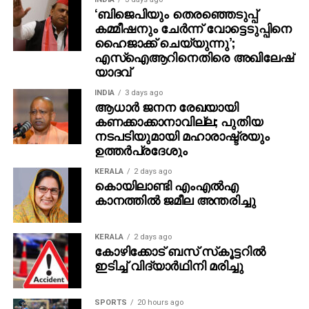
‘ബിജെപിയും തെരഞ്ഞെടുപ്പ്
കമ്മീഷനും ചേർന്ന് വോട്ടെടുപ്പിനെ
ഹൈജാക്ക് ചെയ്യുന്നു’;
എസ്ഐആറിനെതിരെ അഖിലേഷ്
യാദവ്
INDIA
3 days ago
ആധാർ ജനന രേഖയായി
കണക്കാക്കാനാവില്ല; പുതിയ
നടപടിയുമായി മഹാരാഷ്ട്രയും
ഉത്തർപ്രദേശും
KERALA
2 days ago
കൊയിലാണ്ടി എംഎല്‍എ
കാനത്തില്‍ ജമീല അന്തരിച്ചു
KERALA
2 days ago
കോഴിക്കോട് ബസ് സ്‌കൂട്ടറില്‍
ഇടിച്ച് വിദ്യാര്‍ഥിനി മരിച്ചു
SPORTS
20 hours ago