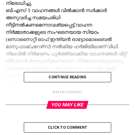
നിരോധിച്ചു.
ബി.എസ്-3 വാഹനങ്ങള്‍ വില്‍ക്കാന്‍ സര്‍ക്കാര്‍
അനുവദിച്ച സമയപരിധി
നീട്ടിനല്‍കണമെന്നാവശ്യപ്പെട്ട് വാഹന
നിര്‍മ്മാതാക്കളുടെ സംഘടനയായ സിയാം
(സൊസൈറ്റി ഓഫ് ഇന്ത്യന്‍ ഓട്ടോമൊബൈല്‍
മാനുഫാക്ചറേഴ്‌സ്) നല്‍കിയ ഹര്‍ജിയിലാണ് വിധി.
നിലവില്‍ നിര്‍മാണം പൂര്‍ത്തിയാക്കിയ വാഹനങ്ങള്‍ വിറ്റ്
തീര്‍ക്കാന്‍ അനുവദിക്കണമെന്ന നിര്‍മ്മാതാക്കളുടെയും
വിതരണക്കാരുടെയും ആവശ്യവും കോടതി തള്ളി.
വാഹന നിര്‍മാതാക്കളുടെ വാണിജ്യ
CONTINUE READING
താത്പര്യത്തെക്കാള്‍ പ്രധാനം രാജ്യത്തെ
ജനങ്ങളുടെ ആരോഗ്യമാണ് ജസ്റ്റിസുമാരായ മദന്‍ ബി
ADVERTISEMENT
ലോക്കൂര്‍, ദീപക് ഗുപ്ത എന്നിവരുള്‍പ്പെട്ട ബഞ്ച്
വ്യക്തമാക്കി. എന്നാല്‍ ഏപ്രില്‍ ഒന്നിനു മുമ്പ്
YOU MAY LIKE
വാങ്ങിയതിന്റെ തെളിവ് ഹാജരാക്കുന്ന വാഹനങ്ങള്‍ക്ക്
രജിസ്‌ട്രേഷന്‍ നല്‍കണമെന്നും സുപ്രീംകോടതി
നിര്‍ദ്ദേശിച്ചു. ഏപ്രില്‍ ഒന്നുമുതല്‍ ബി.എസ്.-4
CLICK TO COMMENT
മാനദണ്ഡം നിലവില്‍ വരുന്നതോടെ നേരത്തെ നിര്‍മിച്ച