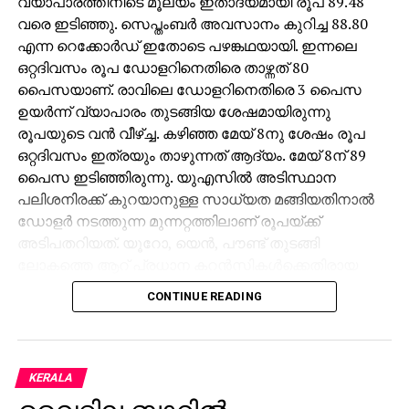
വ്യാപാരത്തിനിടെ മൂല്യം ഇതാദ്യമായി രൂപ 89.48
വരെ ഇടിഞ്ഞു. സെപ്തംബര്‍ അവസാനം കുറിച്ച 88.80
എന്ന റെക്കോര്‍ഡ് ഇതോടെ പഴങ്കഥയായി. ഇന്നലെ
ഒറ്റദിവസം രൂപ ഡോളറിനെതിരെ താഴ്ന്നത് 80
പൈസയാണ്. രാവിലെ ഡോളറിനെതിരെ 3 പൈസ
ഉയര്‍ന്ന് വ്യാപാരം തുടങ്ങിയ ശേഷമായിരുന്നു
രൂപയുടെ വന്‍ വീഴ്ച്ച. കഴിഞ്ഞ മേയ് 8നു ശേഷം രൂപ
ഒറ്റദിവസം ഇത്രയും താഴുന്നത് ആദ്യം. മേയ് 8ന് 89
പൈസ ഇടിഞ്ഞിരുന്നു. യുഎസില്‍ അടിസ്ഥാന
പലിശനിരക്ക് കുറയാനുള്ള സാധ്യത മങ്ങിയതിനാല്‍
ഡോളര്‍ നടത്തുന്ന മുന്നറ്റത്തിലാണ് രൂപയ്ക്ക്
അടിപതറിയത്. യൂറോ, യെന്‍, പൗണ്ട് തുടങ്ങി
ലോകത്തെ ആറ് പ്രധാന കറന്‍സികള്‍ക്കെതിരായ
യു.എസ് ഡോളര്‍ ഇന്‍ഡക്‌സ് ഏതാനും ദിവസങ്ങള്‍ക്ക്
CONTINUE READING
മുമ്പുവരെ 98ല്‍ ആയിരുന്നത് ഇപ്പോള്‍ 100ന്
മുകളിലെത്തി. കേന്ദ്രബാങ്കായ യുഎസ് ഫെഡറല്‍
റിസര്‍വ് ഡിസംബറിലെ പണനയ നിര്‍ണയയോഗത്തില്‍
പലിശനിരക്ക് കുറയ്ക്കാന്‍ സാധ്യത ഇല്ല. ഇന്ത്യന്‍
KERALA
ഓഹരി വിപണികള്‍ നേരിട്ട തളര്‍ച്ചയും വിദേശ