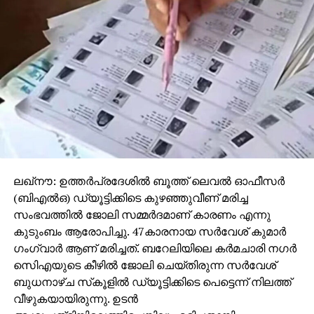
ഏപ്രില്‍ ഒന്നുമുതല്‍ വില്‍ക്കാന്‍ അനുവദിക്കരുതെന്ന്
സുപ്രീംകോടതി നിയോഗിച്ച പരിസ്ഥിതി മലിനീകരണ
നിയന്ത്രണ അതോറിറ്റിയും റിപ്പോര്‍ട്ട് നല്‍കിയിരുന്നു.
RELATED TOPICS:
UP NEXT
ഇറച്ചിക്കടകള്‍ക്കെതിരെ അക്രമം
വ്യാപകമാവുന്നു
DON'T MISS
ആവേശം പകര്‍ന്ന് ബ്ലോഗ്എക്‌സ്പ്രസ
പര്യടനം; നഗര വീഥികളില്‍ നിറം പകര്‍ന്ന്
ലഖ്‌നൗ: ഉത്തര്‍പ്രദേശില്‍ ബൂത്ത് ലെവല്‍ ഓഫീസര്‍
ലോകോത്തര ബ്ലോഗെഴുത്തുകാര്‍
(ബിഎല്‍ഒ) ഡ്യൂട്ടിക്കിടെ കുഴഞ്ഞുവീണ് മരിച്ച
സംഭവത്തില്‍ ജോലി സമ്മര്‍ദമാണ് കാരണം എന്നു
കുടുംബം ആരോപിച്ചു. 47കാരനായ സര്‍വേശ് കുമാര്‍
ഗംഗ്വാര്‍ ആണ് മരിച്ചത്. ബറേലിയിലെ കര്‍മചാരി നഗര്‍
സിെഎയുടെ കീഴില്‍ ജോലി ചെയ്തിരുന്ന സര്‍വേശ്
ബുധനാഴ്ച സ്‌കൂളില്‍ ഡ്യൂട്ടിക്കിടെ പെട്ടെന്ന് നിലത്ത്
വീഴുകയായിരുന്നു. ഉടന്‍