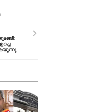
N
ടങ്ങി;
ഉറച്ച
കയുന്നു