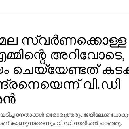
ല സ്വര്‍ണക്കൊള്ള
മ്മിന്റെ അറിവോടെ,
ം ചെയ്യേണ്ടത് കടക
ദ്രനെയെന്ന് വി.ഡി
്‍
യടിച്ച നേതാക്കള്‍ ഒരോരുത്തരും ജയിലേക്ക് പോകു
 കാണുന്നതെന്നും വി ഡി സതീശന്‍ പറഞ്ഞു.