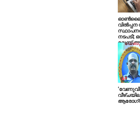
ഓണ്‍ലൈനി
വില്‍പ്പ
സ്ഥാപനത
നടപടി;
മരുന്ന് ആ
വിദഗ്ധമാ
‘വേണുവിന
വീഴ്ചയില്
ആരോഗ്യവ