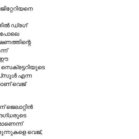
വെജിറ്റേറിയനെ
ല്‍ ഡ്രഗ്
ം പോലെ
്ഷണത്തിന്റെ
്ന്
. ഈ
സെക്രട്ടറിയുടെ
‌സൂള്‍ എന്ന
താണ് വെജ്
 ജെലാറ്റിന്‍
വിദഗ്ധരുടെ
മാണെന്ന്
ുന്നുകളെ വെജ്,