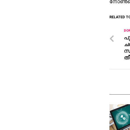
നോണ്‍വെജ
RELATED T
DON
പു
ചര
സമ
ത