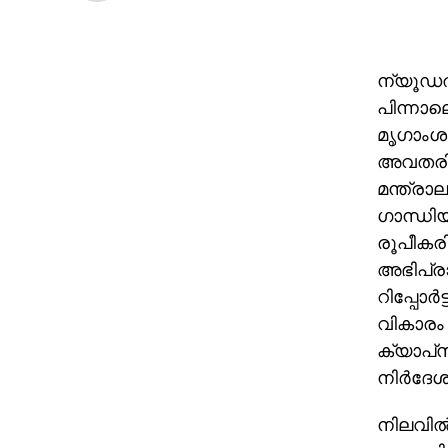
ന്യൂഡല്
പിന്നാലെ
മൃഗാംശം
അവതരിപ്
മന്ത്രാ
ഗാന്ധിയു
രൂപീകരി
അഭിപ്രാ
റിപ്പോര
വികാരം 
ക്യാപ്‌
നിര്‍ദേശ
നിലവില്