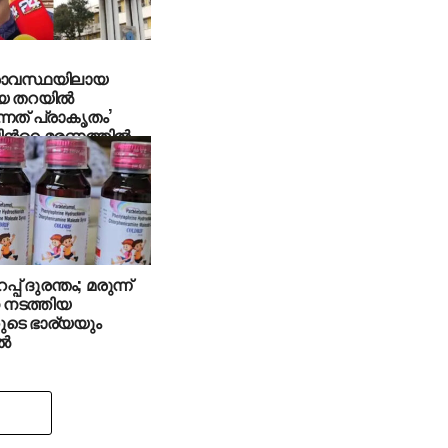
രാവസ്ഥയിലായ
െ തറയിൽ
ന്നത് പ്രാകൃതം’
ന്‍റെ മരണത്തിൽ
വുമായി ഹാരിസ്
ൽ
പ് ദുരന്തം; മരുന്ന്
ന നടത്തിയ
ുടെ ഭാര്യയും
്‍