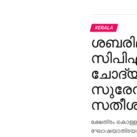
KERALA
ശബരിമ
സിപിഎ
ചോദ്യ
സുരേന്
സതീശന
ക്ഷേത്രം കൊള്ള
ഘോഷയാത്രയാണ്