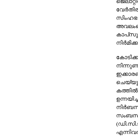
ജെലാറ്റി
വേര്‍തി
സിംഹഭാഗ
അവലംബിക
കാപ്‌സു
നിര്‍മിക്
കോടിക്കണ
നിന്നുണ
ഇക്കാരണ
ചെയ്യുന
കത്തില
ഉന്നയിച്
നിര്‍ബന
സംബന്ധി
(ഡി.സി.
എന്നിവരു