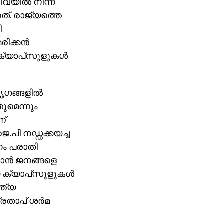
വയില്‍ നിന്ന്
നത്. രാജ്യത്തെ
ി
ക്കന്‍
്യാപ്‌സൂളുകള്‍
ൃഗങ്ങളില്‍
തുമെന്നും
ണ്
.പി നഡ്ഡക്കയച്ച
ഹം പരാതി
്കാന്‍ ജനങ്ങളെ
 ക്യാപ്‌സൂളുകള്‍
്ത്യ
രതാപ് ശര്‍മ