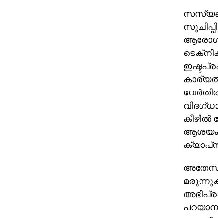
സസ്യങ്ങള
സൂചിപ്പ
ആരോഗ്യമ
ടെക്‌ന
ഇഷ്ടപ്ര
കാര്യത്
വേര്‍തി
വിദഗ്ധ
കീഴില്‍
ആശയം ചര
ക്യാപ്‌
അതേസമയം
മരുന്നു
അഭിപ്രാ
പറയാനു