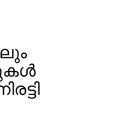
ിലും
ുകള്‍
ിരട്ടി