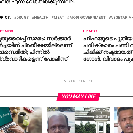
് എന്ന് വേര്‍തിരിക്കുന്നില്ല.
OPICS:
DRUGS
HEALTH
MEAT
MODI GOVERNMENT
VEGETARIA
'T MISS
UP NEXT
തുവൈപ്പ് സമരം: സര്‍ക്കാര്‍
ഫിഫയുടെ പുതിയ
്‍ച്ചയില്‍ പ്രതീക്ഷയില്ലെന്ന്
പരിഷ്‌കാരം പണി തു
രസമിതി; പിന്നില്‍
ചിലിക്ക് നഷ്ടമായത് 
ീവ്രവാദികളെന്ന് പോലീസ്
ഗോള്‍, വിവാദം പു
ADVERTISEMENT
YOU MAY LIKE