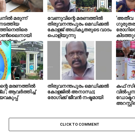
ല്‍ മരുന്ന്
വേണുവിന്റെ മരണത്തിൽ
‘അതീവ
ന നടത്തിയ
തിരുവനന്തപുരം മെഡിക്കൽ
ഗുരുത
്തിനെതിരെ
കോളജ് അധികൃതരുടെ വാദം
രോഗിയ
 ഓണ്‍ലൈനായി
പൊളിയുന്നു
കിടത്തു
വശ്യപ്പെട്ട്
വേണുവി
യി പിടികൂടി
വിമർശന
ചിറക്ക
്റെ മരണത്തില്‍
തിരുവനന്തപുരം മെഡിക്കല്‍
കഫ് സിറപ്
ല’; ആവര്‍ത്തിച്ച്
കോളജില്‍ അനാസ്ഥ;
വില്‍പ്പ
കുപ്പ്
രോഗിക്ക് ജീവന്‍ നഷ്ടമായി
ഡോക്ടറ
അറസ്റ്റില
CLICK TO COMMENT