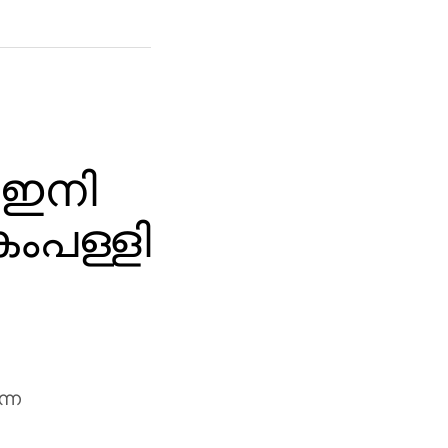
 ഇനി
ംപള്ളി
ന്ന