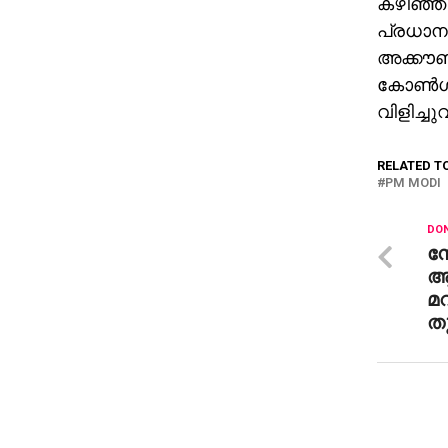
കഴിഞ്ഞ 
പ്രധാനമ
അക്കൗണ്
കോണ്‍ഗ്
വിളിച്ചു
RELATED T
PM MODI
DON
ന
ആ
മ
തു