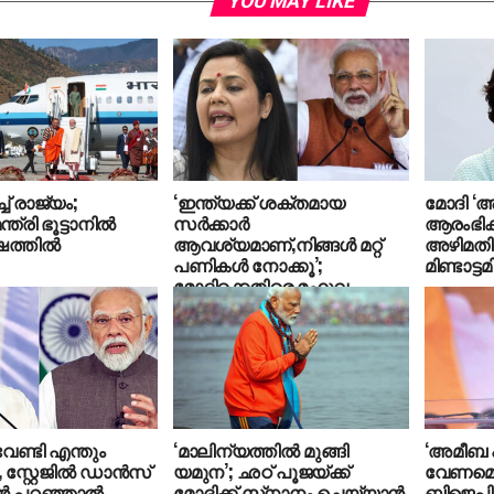
YOU MAY LIKE
ച് രാജ്യം;
‘ഇന്ത്യക്ക് ശക്തമായ
മോദി ‘അ
്രി ഭൂട്ടാനില്‍
സർക്കാർ
ആരംഭിക
തില്‍
ആവശ്യമാണ്,നിങ്ങൾ മറ്റ്
അഴിമതിയ
പണികൾ നോക്കൂ’;
മിണ്ടാട്ട
മോദിക്കെതിരെ മഹുവ
മൊയ്ത്ര
 വേണ്ടി എന്തും
‘മാലിന്യത്തില്‍ മുങ്ങി
‘അമീബ 
 സ്റ്റേജിൽ ഡാൻസ്
യമുന’; ഛഠ് പൂജയ്ക്ക്
വേണമെങ്
ൻ പറഞ്ഞാൽ
മോദിക്ക് സ്‌നാനം ചെയ്യാന്‍
ബിജെപി