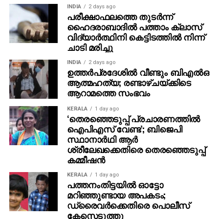
ജനാധിപത്യ പ്രക്രിയയൊന്നുമില്ലാതെ ജില്ലാ
INDIA
2 days ago
മജിസ്‌ട്രേറ്റിന്റെ ഭാര്യയെ എന്തിന് സഹകരണസംഘം
പരീക്ഷാഫലത്തെ തുടര്‍ന്ന്
ഹൈദരാബാദില്‍ പത്താം ക്ലാസ്
എക്‌സ് ഒഫീഷ്യോ പ്രസിഡന്റാക്കണമെന്ന് കോടതി
വിദ്യാര്‍ത്ഥിനി കെട്ടിടത്തില്‍ നിന്ന്
ചോദിച്ചു. പൊതുസംവിധാനങ്ങൾ തിരഞ്ഞെടുക്കപ്പെട്ട
ചാടി മരിച്ചു
ജനപ്രതിനിധികളാണ് നയിക്കേണ്ടതെന്ന് കോടതി
ചൂണ്ടിക്കാട്ടി.
INDIA
2 days ago
ഉത്തര്‍പ്രദേശില്‍ വീണ്ടും ബിഎല്‍ഒ
ആത്മഹത്യ; രണ്ടാഴ്ചയ്ക്കിടെ
ആറാമത്തെ സംഭവം
KERALA
1 day ago
‘തെരഞ്ഞെടുപ്പ് പ്രചാരണത്തിൽ
ഐപിഎസ് വേണ്ട’; ബിജെപി
സ്ഥാനാർഥി ആർ
ശ്രീലേഖക്കെതിരെ തെരഞ്ഞെടുപ്പ്
കമ്മീഷൻ
KERALA
1 day ago
പത്തനംതിട്ടയില്‍ ഓട്ടോ
മറിഞ്ഞുണ്ടായ അപകടം;
ഡ്രൈവര്‍ക്കെതിരെ പൊലീസ്
കേസെടുത്തു