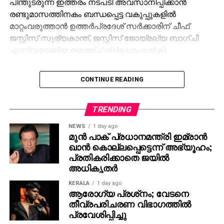
പിന്തുടരുന്ന ഇത്തരം നടപടി അവസാനിപ്പിക്കാൻ
രണ്ടുമാസത്തിനകം ബന്ധപ്പെട്ട വകുപ്പുകളിൽ
മാറ്റംവരുത്താൻ ഉത്തർപ്രദേശ് സർക്കാരിന് ചീഫ്
ജസ്റ്റിസ് സൂര്യകാന്ത്, ജസ്റ്റിസ് ജോയ്‌മല്യ ബാഗ്ചി
എന്നിവരടങ്ങിയ ബെഞ്ച് നിർദേശംനൽകി.
ഉത്തർപ്രദേശിലെ ഒട്ടേറെ സഹകരണ
CONTINUE READING
സ്ഥാപനങ്ങളുടെ പ്രസിഡന്റ് ഉൾപ്പെടെയുള്ള
പദവികൾ ചീഫ് സെക്രട്ടറി, ജില്ലാമജിസ്‌ടേറ്റ് തുടങ്ങിയ
ഉന്നത ഉദ്യോഗസ്ഥരുടെ ഭാര്യമാർക്ക് നൽകുന്ന
TRENDING
വ്യവസ്ഥകളാണ് നിലവിലുള്ളത്. ജനാധിപത്യ
NEWS
1 day ago
തത്ത്വങ്ങളുമായി ഒട്ടും യോജിച്ചുപോകാത്തവയാണ്
മുന്‍ പാക് പ്രധാനമന്ത്രി ഇമ്രാന്‍
ഇത്തരം വ്യവസ്ഥകൾ -കോടതി ചൂണ്ടിക്കാട്ടി.
ഖാന്‍ കൊല്ലപ്പെട്ടെന്ന് അഭ്യൂഹം;
പ്രതികരിക്കാതെ ജയില്‍
ബുലന്ദ്ശഹറിലെ വനിതാ സ്വയംസഹായസംഘമായ
അധികൃതര്‍
സിഎം ജില്ലാ മഹിളാസമിതി നൽകിയ ഹർജിയിലാണ്
KERALA
1 day ago
വിമർശനം. സമിതിയുടെ എക്‌സ് ഒഫീഷ്യോ
ആരോഗ്യ പ്രശ്‌നം; വേടനെ
പ്രസിഡന്റായി ജില്ലാ മജിസ്‌ട്രേറ്റിന്റെ ഭാര്യയെ
തീവ്രപരിചരണ വിഭാഗത്തില്‍
പ്രവേശിപ്പിച്ചു
നിയമിച്ചത് ചോദ്യംചെയ്താണ് കോടതിയെ സമീപിച്ചത്.