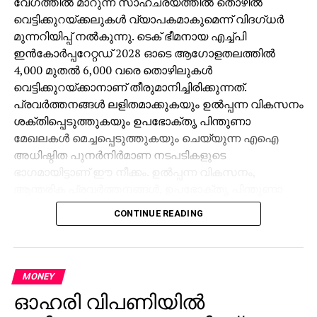
വേഗത്തില്‍ മാറുന്ന സാഹചര്യത്തില്‍ തൊഴില്‍
വെട്ടിക്കുറയ്ക്കലുകള്‍ വ്യാപകമാകുമെന്ന് വിദഗ്ധര്‍
മുന്നറിയിപ്പ് നല്‍കുന്നു. ടെക് ഭീമനായ എച്ച്പി
ഇന്‍കോര്‍പ്പറേറ്റഡ് 2028 ഓടെ ആഗോളതലത്തില്‍
4,000 മുതല്‍ 6,000 വരെ തൊഴിലുകള്‍
വെട്ടിക്കുറയ്ക്കാനാണ് തീരുമാനിച്ചിരിക്കുന്നത്.
പ്രവര്‍ത്തനങ്ങള്‍ ലളിതമാക്കുകയും ഉല്‍പ്പന്ന വികസനം
ശക്തിപ്പെടുത്തുകയും ഉപഭോക്തൃ പിന്തുണാ
മേഖലകള്‍ മെച്ചപ്പെടുത്തുകയും ചെയ്യുന്ന എഐ
അധിഷ്ഠിത പുനര്‍നിര്‍മാണ നടപടികളുടെ
ഭാഗമായിട്ടാണ് ഈ നീക്കം. ഉല്‍പ്പന്ന വികസനം,
ആന്തരിക പ്രവര്‍ത്തനങ്ങള്‍, ഉപഭോക്തൃ പിന്തുണാ
വിഭാഗങ്ങള്‍ എന്നിവ നേരിട്ടു ബാധിക്കുമെന്ന് സിഇഒ
CONTINUE READING
എന്റിക് ലോറസ് വ്യക്തമാക്കി. മൂന്ന് വര്‍ഷത്തിനുള്ളില്‍
ഏകദേശം ഒരു ബില്യണ്‍ ഡോളര്‍ ചെലവ്
ലാഭിക്കാമെന്നും കമ്പനി പ്രതീക്ഷിക്കുന്നു. ഇതിനുമുമ്പ്
പ്രഖ്യാപിച്ച പുനഃസംഘടനയുടെ ഭാഗമായി ഈ
MONEY
വര്‍ഷം ആദ്യം 2,000ലധികം ജീവനക്കാരെ കമ്പനി
ഓഹരി വിപണിയില്‍
പിരിച്ചുവിട്ടിരുന്നു. അതേ സമയം, ആപ്പിള്‍