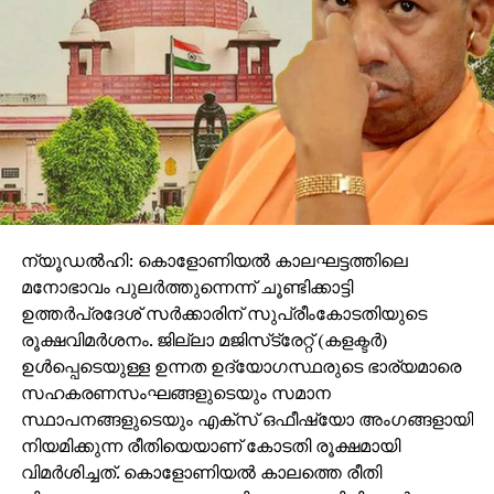
ന്യൂഡൽഹി: കൊളോണിയൽ കാലഘട്ടത്തിലെ
മനോഭാവം പുലർത്തുന്നെന്ന് ചൂണ്ടിക്കാട്ടി
ഉത്തർപ്രദേശ് സർക്കാരിന് സുപ്രീംകോടതിയുടെ
രൂക്ഷവിമർശനം. ജില്ലാ മജിസ്‌ട്രേറ്റ് (കളക്ടർ)
ഉൾപ്പെടെയുള്ള ഉന്നത ഉദ്യോഗസ്ഥരുടെ ഭാര്യമാരെ
സഹകരണസംഘങ്ങളുടെയും സമാന
സ്ഥാപനങ്ങളുടെയും എക്‌സ് ഒഫീഷ്യോ അംഗങ്ങളായി
നിയമിക്കുന്ന രീതിയെയാണ് കോടതി രൂക്ഷമായി
വിമർശിച്ചത്. കൊളോണിയൽ കാലത്തെ രീതി