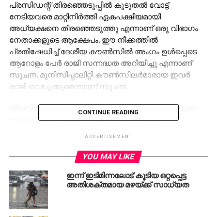
പ്രസിഡന്റ് തിരഞ്ഞെടുപ്പിൽ കൂടുതൽ വോട്ട്
നേടിയവരെ മാറ്റിനിർത്തി ഏകപക്ഷീയമായി
അധ്യക്ഷനെ തിരഞ്ഞെടുത്തു എന്നാണ് ഒരു വിഭാഗം
നേതാക്കളുടെ ആക്ഷേപം. ഈ നീക്കത്തിൽ
പ്രതിഷേധിച്ച് ദേശീയ കൗൺസിൽ അംഗം ഉൾപ്പെടെ
ആറോളം പേർ രാജി സന്നദ്ധത അറിയിച്ചു എന്നാണ്
സൂചന. മുനിസിപ്പാലിറ്റി കൗൺസിലർമാരായ ഇവർ
രാജി വെച്ചേക്കുമെന്നാണ് സൂചന.
നിലവിൽ യാക്കരയിൽ ബിജെപി കൗൺസിലർമാരുടെ
CONTINUE READING
യോഗം നടക്കുകയാണ്. യോഗത്തിന് ശേഷം
കൗൺസിലർമാർ രാജി പ്രഖ്യാപിച്ചേക്കുമെന്നാണ്
ADVERTISEMENT
സൂചന. അങ്ങനെ രാജിവെച്ചെങ്കിൽ ബിജെപിക്ക്
നഗരസഭാ ഭരണം വരെ നഷ്ടപ്പെടാൻ സാധ്യതയുണ്ട്.
YOU MAY LIKE
ഇന്ന് ഇടിമിന്നലോട് കൂടിയ ഒറ്റപ്പെട്ട
RELATED TOPICS:
BJP
KERALA
NEWS
PALAKKAD
അതിശക്തമായ മഴയ്ക്ക് സാധ്യത
UP NEXT
മേരിക്കുണ്ടൊരു കുഞ്ഞാടിലെ ബാലതാരവും