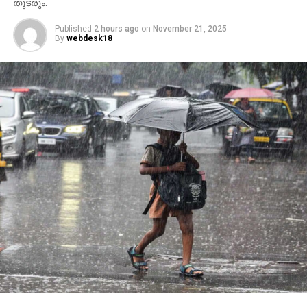
മാറ്റിവയ്ക്കണമെന്നും സര്‍ക്കാര്‍ ഹരജിയില്‍
തുടരും.
ആവശ്യപ്പെട്ടിരുന്നു.
Published
2 hours ago
on
November 21, 2025
By
webdesk18