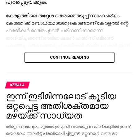
പുറപ്പെടുവിക്കുക.
കേരളത്തിലെ തദ്ദേശ തെരഞ്ഞെടുപ്പ് സാഹചര്യം
കോടതിക്ക് ബോധ്യമായതുകൊണ്ടാണ് കേരളത്തിന്റെ
ഹരജികള്‍ മാത്രം ഉടന്‍ പരിഗണിക്കാമെന്ന്
അറിയിച്ചതെന്ന് അഭിഭാഷകന്‍ ഹാരിസ് ബീരാന്‍
പറഞ്ഞു. തെരഞ്ഞെടുപ്പ് കമ്മീഷന്‍ അഭിഭാഷകന്‍ ഇന്ന്
ഹാജരായില്ല. കേസ് നീട്ടി കൊണ്ടുപോകാനുള്ള
CONTINUE READING
ഉദ്ദേശ്യം കൊണ്ടായിരിക്കാം അഭിഭാഷകന്‍
ഹാജരാകാതിരുന്നതെന്നും അദ്ദേഹം പറഞ്ഞു.
സംസ്ഥാന സര്‍ക്കാരും മുസ്‌ലിം ലീഗും കോണ്‍ഗ്രസും
KERALA
സിപിഎമ്മും നല്‍കിയ ഹരജികളാണ് ഇന്ന്
ഇന്ന് ഇടിമിന്നലോട് കൂടിയ
സുപ്രിംകോടതി പരിഗണിച്ചത്. ജസ്റ്റിസ് സൂര്യകാന്ത്
അധ്യക്ഷനായ മൂന്നംഗ ബെഞ്ചാണ് ഹരജികള്‍
ഒറ്റപ്പെട്ട അതിശക്തമായ
പരിഗണിച്ചത്. തദ്ദേശ തെരഞ്ഞെടുപ്പിനിടെ
മഴയ്ക്ക് സാധ്യത
എസ്‌ഐആര്‍ നടത്തുന്നത് പ്രശ്‌നങ്ങള്‍
സൃഷ്ടിക്കുമെന്നുമാണ് കേരളത്തിന്റെ വാദം.
തിരുവനന്തപുരം മുതല്‍ ഇടുക്കി വരെയുള്ള ജില്ലകളില്‍ ഇന്ന്
തെരഞ്ഞെടുപ്പ് പൂര്‍ത്തിയാകുംവരെ എസ്‌ഐആര്‍
യെല്ലോ അലര്‍ട്ട് പ്രഖ്യാപിച്ചിട്ടുണ്ട്. മറ്റന്നാള്‍ വരെ മഴ