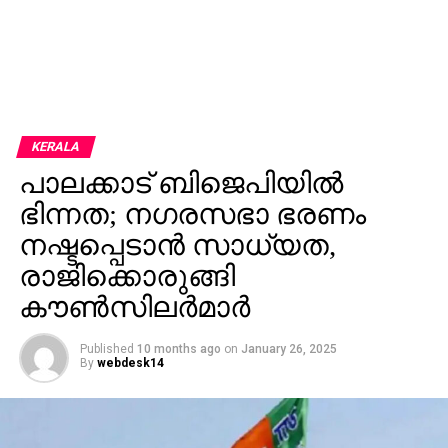
KERALA
പാലക്കാട് ബിജെപിയിൽ
ഭിന്നത; നഗരസഭാ ഭരണം
നഷ്ടപ്പെടാൻ സാധ്യത,
രാജിക്കൊരുങ്ങി
കൗൺസിലർമാർ
Published
10 months ago
on
January 26, 2025
By
webdesk14