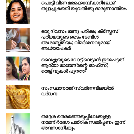
സെയിന്റ് തെരേസാസ് കോളേജ് മുന്‍
പൊട്ടി വീണ മരക്കൊമ്പ് കാറിലേക്ക്
ചെയര്‍പേഴ്‌സണുമായ നികിതാ നയ്യാര്‍
തുളച്ചുകയറി യുവതിക്കു ദാരുണാന്ത്യം
അന്തരിച്ചു
DON'T MISS
ഉത്തരാഖണ്ഡില്‍ നാളെ മുതല്‍ ഏക സിവില്‍
ഒരു ദിവസം രണ്ടു പരീക്ഷ, ക്രിസ്മസ്
കോഡ്
പരീക്ഷയുടെ ടൈം ടേബിള്‍
അശാസ്ത്രീയം; വിമര്‍ശനവുമായി
അധ്യാപകര്‍
വൈഷ്ണയുടെ വോട്ട് വെട്ടാന്‍ ഇടപെട്ടത്
ആര്യാ രാജേന്ദ്രന്റെ ഓഫീസ്;
തെളിവുകള്‍ പുറത്ത്
സംസ്ഥാനത്ത് സ്വര്‍ണവിലയില്‍
വര്‍ധന
തദ്ദേശ തെരഞ്ഞെടുപ്പിലേക്കുള്ള
നാമനിര്‍ദേശ പത്രിക സമര്‍പ്പണം ഇന്ന്
അവസാനിക്കും