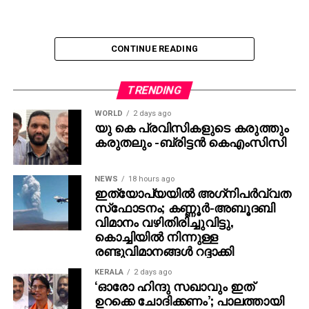
CONTINUE READING
TRENDING
WORLD
2 days ago
യു കെ പ്രവിസികളുടെ കരുത്തും
കരുതലും -ബ്രിട്ടൻ കെഎംസിസി
NEWS
18 hours ago
ഇത്യോപ്യയില്‍ അഗ്‌നിപര്‍വ്വത
സ്‌ഫോടനം; കണ്ണൂർ-അബൂദബി
വിമാനം വഴിതിരിച്ചുവിട്ടു,
കൊച്ചിയിൽ നിന്നുള്ള
രണ്ടുവിമാനങ്ങൾ റദ്ദാക്കി
KERALA
2 days ago
‘ഓരോ ഹിന്ദു സഖാവും ഇത്
ഉറക്കെ ചോദിക്കണം’; പാലത്തായി