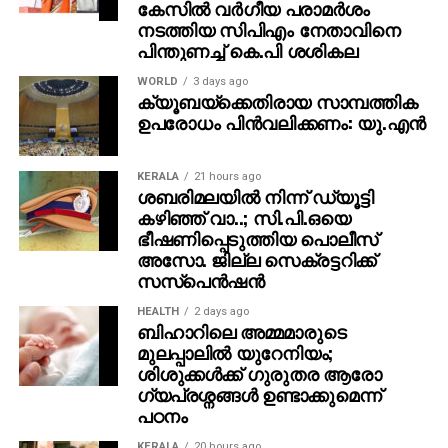
കേസിൽ വർഗീയ പരാമർശം
നടത്തിയ സിപിഎം നേതാവിനെ
പിന്തുണച്ച് കെ.പി ശശികല
WORLD
3 days ago
ക്യൂബയ്ക്കെതിരായ സാമ്പത്തിക
ഉപരോധം പിന്‍വലിക്കണം: യു.എന്‍
KERALA
21 hours ago
ശബരിമലയില്‍ നിന്ന് ഡ്യൂട്ടി
കഴിഞ്ഞ് വാ..; സി.പി.ഒയെ
ഭീഷണിപ്പെടുത്തിയ പൊലീസ്
അസോ. ജില്ല സെക്രട്ടറിക്ക്
സസ്‌പെന്‍ഷന്‍
HEALTH
2 days ago
ബിഹാറിലെ അമ്മമാരുടെ
മുലപ്പാലിൽ യുറേനിയം;
ശിശുക്കൾക്ക് ​ഗുരുതര ആരോ​
ഗ്യപ്രശ്നങ്ങൾ ഉണ്ടാക്കുമെന്ന്
പഠനം
KERALA
20 hours ago