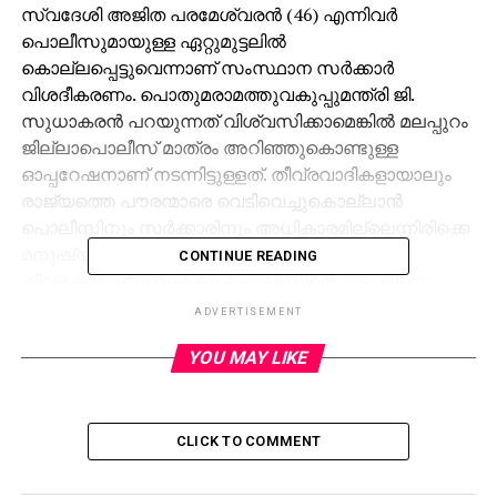
സ്വദേശി അജിത പരമേശ്വരന്‍ (46) എന്നിവര്‍
പൊലീസുമായുള്ള ഏറ്റുമുട്ടലില്‍
കൊല്ലപ്പെട്ടുവെന്നാണ് സംസ്ഥാന സര്‍ക്കാര്‍
വിശദീകരണം. പൊതുമരാമത്തുവകുപ്പുമന്ത്രി ജി.
സുധാകരന്‍ പറയുന്നത് വിശ്വസിക്കാമെങ്കില്‍ മലപ്പുറം
ജില്ലാപൊലീസ് മാത്രം അറിഞ്ഞുകൊണ്ടുള്ള
ഓപ്പറേഷനാണ് നടന്നിട്ടുള്ളത്. തീവ്രവാദികളായാലും
രാജ്യത്തെ പൗരന്മാരെ വെടിവെച്ചുകൊല്ലാന്‍
പൊലീസിനും സര്‍ക്കാരിനും അധികാരമില്ലെന്നിരിക്കെ
മനുഷ്യാവകാശ-പൗരാവകാശപ്രവര്‍ത്തകരും
CONTINUE READING
തീവ്രകമ്യൂണിസ്റ്റുകളും പൊലീസിന്റെ നടപടിയെ
രൂക്ഷമായി വിമര്‍ശിച്ച് രംഗത്തുവന്നിരിക്കയാണ്.
ADVERTISEMENT
ഏറ്റുമുട്ടലിലൂടെ തന്നെയാണ് കൊലപാതകമെന്ന്
YOU MAY LIKE
ആവര്‍ത്തിക്കുന്ന പൊലീസ് വന്‍
ആയുധശേഖരവുമായാണ് സംഘം എത്തിയതെന്നാണ്
വെളിപ്പെടുന്നത്. മജിസ്‌ട്രേറ്റ് തലത്തിലുള്ള
അന്വേഷണത്തിന് പെരിന്തല്‍മണ്ണ സബ് കലക്ടറെ
CLICK TO COMMENT
സര്‍ക്കാര്‍ ചുമതലപ്പെടുത്തിയിട്ടുണ്ട്. ക്രൈംബ്രാഞ്ച്
വിഭാഗവും അന്വേഷിക്കുന്നുണ്ട്.