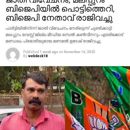
ആക്രമണം നടത്തിയതായും ബാര്‍ ഉടമ നല്‍കിയ
പൊലീസുകാരന്‍ വെളിപ്പെടുത്തിയത് കാലമേറെ
ബിജെപിയില്‍ പൊട്ടിത്തെറി,
പരാതിയില്‍ പറയുന്നു. വിദ്യാഭ്യാസ
കഴിഞ്ഞായിരുന്നു.
ആവശ്യങ്ങള്‍ക്കായി എറണാകുളത്ത് എത്തിയവരാണ്
ബിജെപി നേതാവ് രാജിവച്ചു
അതേസമയം സാമാന്യജനതയുടെ
പ്രതികളെന്ന് പൊലീസ് കണ്ടെത്തിയിട്ടുണ്ട്.
സ്വസ്ഥജീവിതത്തിന് പോറല്‍ വരുത്താനും
പാര്‍ട്ടിയില്‍നിന്ന് ജാതി വിവേചനം നേരിട്ടെന്ന് ചൂണ്ടിക്കാട്ടി
സംഭവത്തില്‍ അലീനയുടെ കൈക്ക് പരുക്കേല്‍ക്കുകയും
കേരളവനമേഖലയില്‍ അസ്വസ്ഥതയുടെ വിത്തുകള്‍
മലപ്പുറം വെസ്റ്റ് ജില്ല മീഡിയ സെല്‍ കണ്‍വീനറും എടരിക്കോട്
ചെയ്തു.
വിതക്കാനും അനുവദിച്ചുകൂടാ. അക്രമമാര്‍ഗം വെടിഞ്ഞ്
മണ്ഡലം പ്രഭാരിയുമായ മണമല്‍ ഉദേഷ് രാജിവച്ചു.
പാര്‍ലമെന്ററി ജനാധിപത്യരീതി സ്വീകരിക്കാന്‍
തീവ്രവാദികളും നിയമപാലനം ഉറപ്പുവരുത്താന്‍
Published
1 week ago
on
November 16, 2025
By
webdesk18
പൊലീസും തയ്യാറാകണം. ഒപ്പം, വന്ന വഴികള്‍
മറക്കാതിരിക്കുന്നത് കേരളത്തിലെ കമ്യൂണിസ്റ്റ്
കക്ഷികള്‍ക്കും നന്നായിരിക്കും.
RELATED TOPICS:
UP NEXT
ഏകീകൃത സിവില്‍കോഡും ലിംഗ സമത്വവും
DON'T MISS
ഫ്രാങ്ക് റിബറി തുടരും