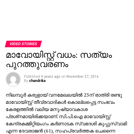
VIDEO STORIES
മാവോയിസ്റ്റ് വധം: സത്യം
പുറത്തുവരണം
Published
9 years ago
on
November 27, 2016
By
chandrika
നിലമ്പൂര്‍ കരുളായ് വനമേഖലയില്‍ 23ന് രാത്രി രണ്ടു
മാവോയിസ്റ്റ് തീവ്രവാദികള്‍ കൊല്ലപ്പെട്ട സംഭവം
കേരളത്തില്‍ വലിയ മനുഷ്യാവകാശ
പ്രശ്‌നമായിരിക്കയാണ്. സി.പി.ഐ മാവോയിസ്റ്റ്
കേന്ദ്രകമ്മിറ്റിയംഗം കര്‍ണാടക സ്വദേശി കുപ്പുസ്വാമി
എന്ന ദേവരാജന്‍ (61), സഹപ്രവര്‍ത്തക ചെന്നൈ