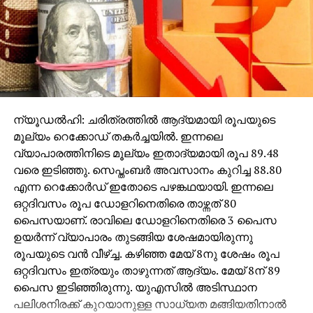
തിരിച്ചുവെടിവെക്കുകയായിരുന്നുവത്രെ. എന്നാല്‍
വെടിയേറ്റുമരിച്ച രണ്ടുപേര്‍ക്കും പിന്‍ഭാഗത്താണ്
വെടിയുണ്ടയുടെ പാടുകളുള്ളതെന്നത് നേര്‍ക്കുനേര്‍
വെടിവെപ്പുണ്ടായിരുന്നില്ലെന്നതിന്റെ സൂചനയാണ്. 11
പേരാണ് സംഘത്തുലുണ്ടായിരുന്നത്. പൊലീസാകട്ടെ
അറുപതിലധികം പേരും. മാധ്യമപ്രവര്‍ത്തകരെയും
മറ്റും സംഭവസ്ഥലത്തേക്ക് പ്രവേശിപ്പിക്കുകയോ
ന്യൂഡല്‍ഹി: ചരിത്രത്തില്‍ ആദ്യമായി രൂപയുടെ
മൃതദേഹങ്ങള്‍ കാട്ടിക്കൊടുക്കുകയോ
മൂല്യം റെക്കോഡ് തകര്‍ച്ചയില്‍. ഇന്നലെ
ഉണ്ടായില്ലെന്നതും ദുരൂഹത ഉണര്‍ത്തുന്നു.
വ്യാപാരത്തിനിടെ മൂല്യം ഇതാദ്യമായി രൂപ 89.48
മാത്രമല്ല, ഭാഗ്യവശാലാണെങ്കിലും, പൊലീസിന്റെ
വരെ ഇടിഞ്ഞു. സെപ്തംബര്‍ അവസാനം കുറിച്ച 88.80
ഭാഗത്ത് ഒരു പരിക്ക് പോലും
എന്ന റെക്കോര്‍ഡ് ഇതോടെ പഴങ്കഥയായി. ഇന്നലെ
ഏല്‍ക്കുകയുണ്ടായില്ലെന്നതും പ്രതികളെ പിടികൂടി
ഒറ്റദിവസം രൂപ ഡോളറിനെതിരെ താഴ്ന്നത് 80
വെടിവെച്ചുകൊല്ലുകയായിരുന്നുവെന്ന സംശയം
പൈസയാണ്. രാവിലെ ഡോളറിനെതിരെ 3 പൈസ
ബലപ്പെടുത്തുന്നുണ്ട്. ഇവിടെ നേരിട്ട് വെടിവെച്ചുകൊന്ന
ഉയര്‍ന്ന് വ്യാപാരം തുടങ്ങിയ ശേഷമായിരുന്നു
നിലക്ക് പ്രതികളുടെ ശിക്ഷ പൊലീസ് തന്ന
രൂപയുടെ വന്‍ വീഴ്ച്ച. കഴിഞ്ഞ മേയ് 8നു ശേഷം രൂപ
വിധിച്ചിരിക്കുകയാണെന്ന് പറയാം. ആയിരം
ഒറ്റദിവസം ഇത്രയും താഴുന്നത് ആദ്യം. മേയ് 8ന് 89
കുറ്റവാളികള്‍ രക്ഷപ്പെട്ടാലും ഒരു നിരപരാധി പോലും
പൈസ ഇടിഞ്ഞിരുന്നു. യുഎസില്‍ അടിസ്ഥാന
ശിക്ഷിക്കപ്പെടരുതെന്നാണ് രാജ്യത്തെ നീതിന്യായ
പലിശനിരക്ക് കുറയാനുള്ള സാധ്യത മങ്ങിയതിനാല്‍
വ്യവസ്ഥ ഉദ്‌ബോധിപ്പിക്കുന്നത്.