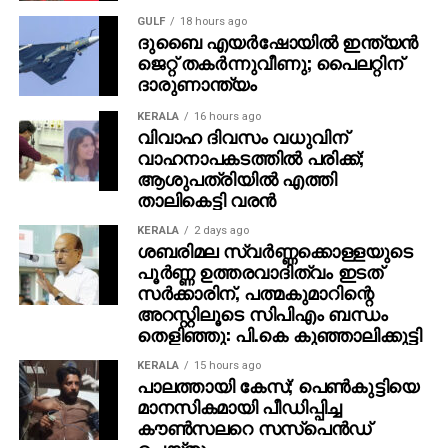
വ്യക്തമാക്കി.
GULF
18 hours ago
ദുബൈ എയര്‍ഷോയില്‍ ഇന്ത്യന്‍
ജെറ്റ് തകര്‍ന്നുവീണു; പൈലറ്റിന്
ദാരുണാന്ത്യം
KERALA
16 hours ago
വിവാഹ ദിവസം വധുവിന്
വാഹനാപകടത്തില്‍ പരിക്ക്;
ആശുപത്രിയില്‍ എത്തി
താലികെട്ടി വരന്‍
KERALA
2 days ago
ശബരിമല സ്വര്‍ണ്ണക്കൊള്ളയുടെ
പൂര്‍ണ്ണ ഉത്തരവാദിത്വം ഇടത്
സര്‍ക്കാരിന്, പത്മകുമാറിന്റെ
അറസ്റ്റിലൂടെ സിപിഎം ബന്ധം
തെളിഞ്ഞു: പി.കെ കുഞ്ഞാലിക്കുട്ടി
KERALA
15 hours ago
പാലത്തായി കേസ്; പെൺകുട്ടിയെ
മാനസികമായി പീഡിപ്പിച്ച
കൗൺസലറെ സസ്പെൻഡ്
ചെയ്തു