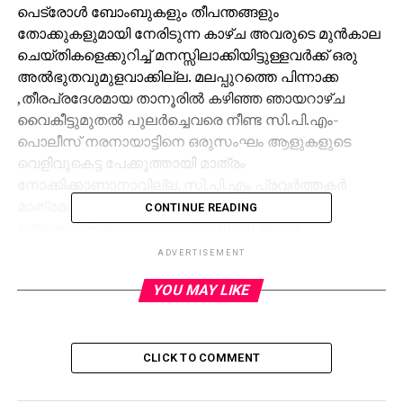
പെട്രോള്‍ ബോംബുകളും തീപന്തങ്ങളും
തോക്കുകളുമായി നേരിടുന്ന കാഴ്ച അവരുടെ മുന്‍കാല
ചെയ്തികളെക്കുറിച്ച് മനസ്സിലാക്കിയിട്ടുള്ളവര്‍ക്ക് ഒരു
അല്‍ഭുതവുമുളവാക്കില്ല. മലപ്പുറത്തെ പിന്നാക്ക
,തീരപ്രദേശമായ താനൂരില്‍ കഴിഞ്ഞ ഞായറാഴ്ച
വൈകീട്ടുമുതല്‍ പുലര്‍ച്ചെവരെ നീണ്ട സി.പി.എം-
പൊലീസ് നരനായാട്ടിനെ ഒരുസംഘം ആളുകളുടെ
വെളിവുകെട്ട പേക്കൂത്തായി മാത്രം
നോക്കിക്കാണാനാവില്ല. സി.പി.എം പ്രവര്‍ത്തകര്‍
മാത്രമല്ല, ക്രമസമാധാനം പരിപാലിക്കാന്‍
CONTINUE READING
ഉത്തരവാദിത്തപ്പെട്ട പൊലീസ്‌സേന തന്നെ
അക്രമപരമ്പരകള്‍ക്ക് ചുക്കാനേന്തി എന്നത്
ADVERTISEMENT
നിസ്സാരമായി കാണാവതല്ല. ഒറ്റ രാത്രികൊണ്ട്
YOU MAY LIKE
വീടുകളും കടകളും ബസ്സും കാറും ഓട്ടോയുമടക്കം
നിരവധി വാഹനങ്ങളും അഗ്നിക്കിരയാക്കിയ
അക്രമികളെ പിടികൂടാന്‍ തയ്യാറാകാതിരുന്ന
പൊലീസാകട്ടെ നിസ്സഹായരായ മനുഷ്യരോട്
CLICK TO COMMENT
അതിക്രൂരമായാണ് പെരുമാറിയത്.
മനുഷ്യാവകാശങ്ങള്‍ ലംഘിക്കുന്ന തേര്‍വാഴ്ചയാണ്