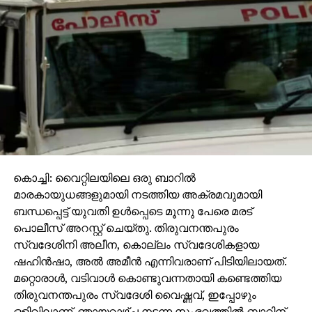
കുതന്ത്രങ്ങളും പയറ്റുന്ന ചുവപ്പ•ാരുടെ പാഴ്ശ്രമം
തിരഞ്ഞെടുപ്പ് പ്രഖ്യാപിച്ചതുമുതല്‍ തുടങ്ങിയതാണ്.
രാജാവിനെക്കാള്‍ രാജഭക്തികാട്ടുന്ന പൊലീസും
പാര്‍ട്ടിയുടെ അക്രമപാരമ്പര്യവും പരമാവധി
പരീക്ഷിക്കുകയായിരുന്നു ഇവിടെ ഇക്കൂട്ടരെന്നതിന്
നിരവധി സംഭവങ്ങളും നിഷ്പക്ഷജനങ്ങളും പലതവണ
സാക്ഷികളാണ്.
ഞായറാഴ്ച രാത്രി കുഞ്ഞിച്ചന്റെ പുരക്കല്‍
സൈനയുടെ വീടിനുനേരെ സി.പി.എമ്മുകാര്‍
പെട്രോള്‍ ബോംബെറിഞ്ഞത് പ്രദേശത്ത്
വന്‍തീപിടുത്തത്തിന് കാരണമായി. പ്രായമേറിയ
കൊച്ചി: വൈറ്റിലയിലെ ഒരു ബാറില്‍
സ്ത്രീകളും കുട്ടികളുംവരെ ഇവരുടെ നായാട്ടിന്
മാരകായുധങ്ങളുമായി നടത്തിയ അക്രമവുമായി
ഇരയായി. മുസ്്‌ലിംലീഗ് പ്രവര്‍ത്തകരുടെ വീടുകള്‍
ബന്ധപ്പെട്ട് യുവതി ഉള്‍പ്പെടെ മൂന്നു പേരെ മരട്
കാട്ടിക്കൊടുത്തത് സി.പി.എമ്മുകാരും തച്ചുതകര്‍ത്തത്
പൊലീസ് അറസ്റ്റ് ചെയ്തു. തിരുവനന്തപുരം
പൊലീസുമായിരുന്നു. ഉറക്കത്തിനിടെ എണീറ്റവര്‍
സ്വദേശിനി അലീന, കൊല്ലം സ്വദേശികളായ
കഷ്ടിച്ചാണ് മരണത്തില്‍ നിന്ന് രക്ഷപ്പെട്ടത്. താനൂര്‍,
ഷഹിന്‍ഷാ, അല്‍ അമീന്‍ എന്നിവരാണ് പിടിയിലായത്.
ചാപ്പപ്പടി, പണ്ടാരകടപ്പുറം, ആല്‍ബസാര്‍, ഫഖീര്‍പള്ളി
മറ്റൊരാള്‍, വടിവാള്‍ കൊണ്ടുവന്നതായി കണ്ടെത്തിയ
ഭാഗത്തും ശാന്തമായിരുന്ന ഒട്ടുംപുറം, എറാളം
തിരുവനന്തപുരം സ്വദേശി വൈഷ്ണവ്, ഇപ്പോഴും
കടപ്പുറത്തും പൊലീസ് നരാധമമായാണ് പെരുമാറിയത്.
ഒളിവിലാണ്. ഞായറാഴ്ച നടന്ന സംഭവത്തില്‍ ബാറിന്