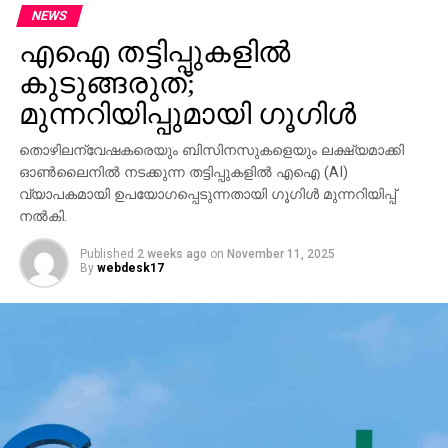
അക്രമികള്‍ക്ക് ഒറ്റുകൊടുക്കുന്നതിന് സമാനമാണ്.
NEWS
എഴുപതാണ്ടിന്റെ മഹിതമായ പാരമ്പര്യമുള്ള
എഐ തട്ടിപ്പുകളില്‍
ഒരുകക്ഷിക്ക് ഏതെങ്കിലും ബിനാമിരാഷ്ട്രീയക്കാരന്റെ
കുടുങ്ങരുത്;
ചെപ്പടിവിദ്യകണ്ട് പിരിഞ്ഞുപോകാന്‍ കഴിയില്ലെന്ന്
മുന്നറിയിപ്പുമായി ഗൂഗിള്‍
സവിനയം ഓര്‍മിപ്പിക്കട്ടെ. മലപ്പുറം ലോക്‌സഭാ
ഉപതിരഞ്ഞെടുപ്പ് പ്രഖ്യാപിച്ചിരിക്കെ ലീഗിനെ
തൊഴിലന്വേഷകരെയും ബിസിനസുകളെയും ലക്ഷ്യമാക്കി
അപകീര്‍ത്തിപ്പെടുത്താനുള്ള കുബുദ്ധി എളുപ്പം
ഓണ്‍ലൈനില്‍ നടക്കുന്ന തട്ടിപ്പുകളില്‍ എഐ (AI)
തിരിച്ചറിയാന്‍ ത്യാഗധനരായപാര്‍ട്ടിപ്രവര്‍ത്തകര്‍ക്ക്
വ്യാപകമായി ഉപയോഗപ്പെടുന്നതായി ഗൂഗിള്‍ മുന്നറിയിപ്പ്
കഴിയും. ഉസ്താദിനെ ആരും ഓത്തുപഠിപ്പിക്കാന്‍ വരേണ്ട.
നല്‍കി.
Published
2 weeks ago
on
November 11, 2025
RELATED TOPICS:
By
webdesk17
UP NEXT
വര്‍ദ്ധിച്ചുവരുന്ന പാഴ്ജലം പൊതുസ്വത്തിന്റെ
ഇര’
DON'T MISS
തള്ളലില്‍ കൂടിയ അമളി; ഗ്രേറ്റ് ഫാദറിനെ ട്രോളി
സോഷ്യല്‍ മീഡിയ