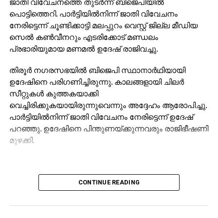
ജാതി വിവേചനത്തെ തുടര്‍ന്ന് ബിജെപിയില്‍
സംസ്ഥാനത്താകെ നൂറോളം പേരും. സി.
പൊട്ടിത്തെറി. പാര്‍ട്ടിയില്‍നിന്ന് ജാതി വിവേചനം
പി.എമ്മുകാരുടെ കൊലപാതകരാഷ്ട്രീയത്തിനുള്ള
നേരിട്ടെന്ന് ചൂണ്ടിക്കാട്ടി മലപ്പുറം വെസ്റ്റ് ജില്ല മീഡിയ
മൗനപിന്തുണയാണ് പൊലീസ് നല്‍കിവരുന്നതെ്ന്ന്
സെല്‍ കണ്‍വീനറും എടരിക്കോട് മണ്ഡലം
പതിവുപരാതിയാണ്.
പ്രഭാരിയുമായ മണമല്‍ ഉദേഷ് രാജിവച്ചു.
തിരുവനന്തപുരത്ത് കാറ്റുകൊള്ളാനിരുന്ന
യുവാക്കള്‍ക്കുനേരെ പിങ്ക്‌പൊലീസ് കയര്‍ത്തതും
തിരൂര്‍ നഗരസഭയില്‍ ബിജെപി സ്ഥാനാര്‍ഥിയായി
കൊല്ലത്ത് സദാചാരപൊലീസിംഗില്‍ ജിവന്‍
ഉദേഷിനെ പരിഗണിച്ചിരുന്നു. കാലങ്ങളായി ചിലര്‍
ത്യജിക്കേണ്ടിവന്ന അട്ടപ്പാടിയിലെ യുവാവും
സീറ്റുകള്‍ കുത്തകയാക്കി
വാളയാറില്‍ കുട്ടികളുടെ പീഡനറിപ്പോര്‍ട്ട് പൂഴ്ത്തിവെച്ച
വെച്ചിരിക്കുകയായിരുന്നുവെന്നും അദ്ദേഹം ആരോപിച്ചു.
പൊലീസും അരിയില്‍ ഷുക്കൂറിനെയും ടി.പി
പാര്‍ട്ടിയില്‍നിന്ന് ജാതി വിവേചനം നേരിട്ടെന്ന് ഉദേഷ്
ചന്ദ്രശേഖരനെയും മറ്റും കൊലക്ക് കൊടുത്ത
പറഞ്ഞു. ഉദേഷിനെ പിന്തുണയ്ക്കുന്നവരും രാജിഭീഷണി
പാര്‍ട്ടിക്കാരുമെല്ലാം സര്‍വതന്ത്രസ്വതന്ത്രരായി
മുഴക്കി.
നാട്ടില്‍ വിലസുമ്പോള്‍ താനൂരിലെ നിസ്സഹായയായ
തോടകത്ത് റഫീഖത്ത് പോലുള്ളവരുടെ ദീനരോദനം
കേള്‍ക്കാന്‍ പിണറായിയുടെ പാര്‍ട്ടിക്കാരും കാക്കിക്കാരും
ഉണ്ടാകുമെന്ന് നിനക്കുക പ്രയാസമായിരിക്കും.
CONTINUE READING
ജനാധിപത്യവും നിയമക്രമവും പാലിച്ച് ജീവിക്കാനുള്ള
പൗരന്റെയും പ്രതിപക്ഷകക്ഷി പ്രവര്‍ത്തകരുടെയും
സ്വാതന്ത്ര്യം ഹനിക്കപ്പെടുന്നത് നാടിനെ