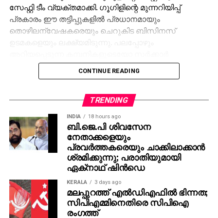
സേഫ്റ്റി ടീം വ്യക്തമാക്കി. ഗൂഗിളിന്റെ മുന്നറിയിപ്പ്
പ്രകാരം ഈ തട്ടിപ്പുകളില്‍ പ്രധാനമായും
തൊഴിലന്വേഷകരെയും ചെറുകിട ബിസിനസ്
ഉടമകളെയും ലക്ഷ്യമിടുന്നു. പലപ്പോഴും
അറിയപ്പെടുന്ന കമ്പനികളുടെയോ സര്‍ക്കാര്‍
ഏജന്‍സികളുടെയോ പേരില്‍ വ്യാജ ജോലി
CONTINUE READING
ലിസ്റ്റിംഗുകള്‍ സൃഷ്ടിക്കപ്പെടുന്നു. ഇരകളോട്
വ്യക്തിഗത വിവരങ്ങള്‍ പങ്കിടാനും, ജോലി
പ്രോസസ്സിംഗ് ഫീസ് എന്ന പേരില്‍ പണം അടയ്ക്കാനും
TRENDING
ആവശ്യപ്പെടുന്നതാണ് സാധാരണ രീതി. ചിലര്‍
INDIA
18 hours ago
മാല്‍വെയര്‍ ഇന്‍സ്റ്റാള്‍ ചെയ്യാനോ ഡാറ്റ
ബി.ജെ.പി ശിവസേന
നേതാക്കളെയും
മോഷ്ടിക്കാനോ ലക്ഷ്യമിട്ടുള്ള വ്യാജ അഭിമുഖ
പ്രവര്‍ത്തകരെയും ചാക്കിലാക്കാന്‍
സോഫ്റ്റ്‌വെയറുകളും അയക്കുന്നു. ഇത്തരം തട്ടിപ്പുകള്‍
ശ്രമിക്കുന്നു; പരാതിയുമായി
വ്യക്തികള്‍ക്കും സ്ഥാപനങ്ങള്‍ക്കും ഗുരുതരമായ
ഏക്‌നാഥ് ഷിന്‍ഡെ
ഭീഷണിയാണെന്ന് ഗൂഗിള്‍ മുന്നറിയിപ്പ് നല്‍കി.
നിയമാനുസൃത തൊഴിലുടമകള്‍ ഒരിക്കലും സാമ്പത്തിക
KERALA
3 days ago
മലപ്പുറത്ത് എല്‍ഡിഎഫില്‍ ഭിന്നത;
വിവരങ്ങളോ പേയ്‌മെന്റെ് ആവശ്യങ്ങളോ
സിപിഎമ്മിനെതിരെ സിപിഐ
ഉന്നയിക്കില്ലെന്നും ഉപയോക്താക്കള്‍ ഓണ്‍ലൈനില്‍
രംഗത്ത്
കൂടുതല്‍ ജാഗ്രത പാലിക്കണമെന്നും ഗൂഗിള്‍