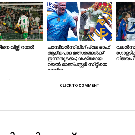
െ വീഴ്ത്തി റയല്‍
ചാമ്പ്യൻസ് ലീഗ് പ്ലേ ഓഫ്
വലന്‍സ
ആദ്യപാദ മത്സരങ്ങൾക്ക്
ഗോളടിച്ച
ഇന്ന് തുടക്കം; ശക്തരായ
വിജയം 7
റയല്‍ മാഞ്ചസ്റ്റര്‍ സിറ്റിയെ
നേരിടും
CLICK TO COMMENT