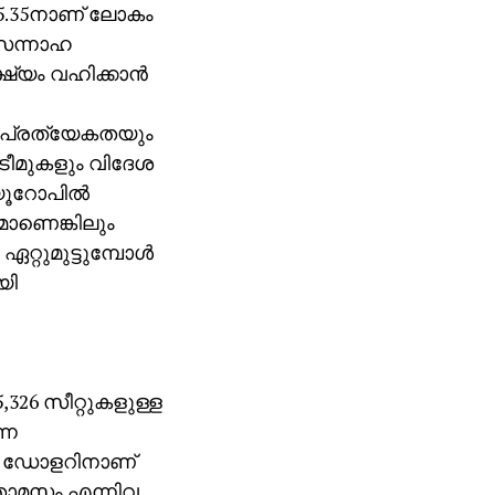
ം 5.35നാണ് ലോകം
 സന്നാഹ
ഷ്യം വഹിക്കാന്‍
്ന പ്രത്യേകതയും
 ടീമുകളും വിദേശ
 യൂറോപില്‍
രമാണെങ്കിലും
റ്റുമുട്ടുമ്പോള്‍
യി
,326 സീറ്റുകളുള്ള
നെ
 900 ഡോളറിനാണ്
്, താമസം എന്നിവ