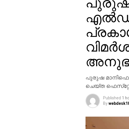
പുരുഷന
എല്‍ഡ
പ്രകാ
വിമര്
അനുഭ
പുരുഷ മാനിഫെസ്‌
ചെയ്ത ഫെസ്‌റ്റോ
Published
1 h
By
webdesk1