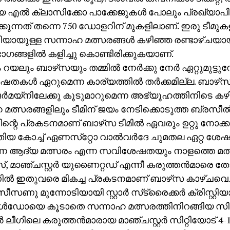
 എല്‍ ക്ലാസിക്കോ പാക്കേജുകള്‍ പോലും പ്രഖ്യാപിച്ചിട
കുന്നത് തന്നെ 750 ഡോളറിന് മുകളിലാണ്. ഇരു ടീമ
ിയായുള്ള സന്നാഹ മത്സരങ്ങള്‍ കഴിഞ്ഞ രണ്ടാഴ്ചയ
ാഗങ്ങളില്‍ കളിച്ചു കൊണ്ടിരിക്കുകയാണ്.
 റയലും ബാഴ്‌സയും തമ്മില്‍ നേര്‍ക്കു നേര്‍ ഏറ്റുമുട്ടുമ്
കള്‍ ഏറുമെന്ന കാര്യത്തില്‍ തര്‍ക്കമില്ല. ബാഴ്‌സ വ
ജര്‍മയ്‌നിലേക്കു കൂടുമാറുമെന്ന അഭ്യൂഹത്തിനിടെ കഴി
മത്സരങ്ങളിലും ടീമിന് ജയം നേടിക്കൊടുത്ത ബ്രസീല്
ന്റെ പ്രകടനമാണ് ബാഴ്‌സ ടീമില്‍ ഏവരും ഉറ്റു നോക്കു
ുതിയ കോച്ച് ഏണസ്‌റ്റോ വാല്‍വര്‍ദേ ചുമതല ഏറ്റ ശ
ന്ന ആദ്യ മത്സരം എന്ന സവിശേഷതയും നാളത്തെ മത്സ
, മാഞ്ചസ്റ്റര്‍ യുണൈറ്റഡ് എന്നീ കരുത്തന്‍മാരെ തോല്
‍ ഇതുവരെ മികച്ച പ്രകടനമാണ് ബാഴ്‌സ കാഴ്ചവെച്ചി
സണു മുന്നോടിയായി സ്റ്റാര്‍ സ്‌ട്രൈക്കര്‍ ക്രിസ്റ്റ
‍ഡോയെ കൂടാതെ സന്നാഹ മത്സരത്തിനിറങ്ങിയ സി
്‍ ലീഗിലെ കരുത്തന്‍മാരായ മാഞ്ചസ്റ്റര്‍ സിറ്റിയോട് 4-1