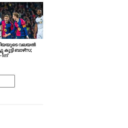
ിയയുടെ വലയല്‍
ു കൂട്ടി ബാഴ്‌സ;
-1ന്