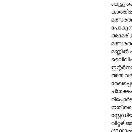
ബൂട്ടു 
കാത്തിര
മത്സരത്
പോകുന്
അമേരിക്
മത്സരത്
മണ്ണില്‍
ടെലിവിഷ
ഇന്റര്‍ന
അത് വരു
രേഖപ്പെട
പ്രേക്ഷ
റിപ്പോര്
ഇത് തന്
സ്റ്റേഡി
വിറ്റഴിഞ
(57,000ല