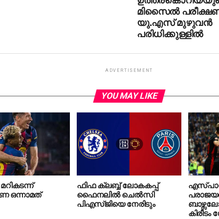
മിസൈല്‍ പരീക്ഷണ
യു.എസ് മുഴുവന്‍
പരിധിക്കുള്ളില്‍
ADVERTISEMENT
YOU MAY LIKE
റികടന്ന്
ഫിഫ ക്ലബ്ബ് ലോകകപ്പ്
എസ്പാ
ണ ഒന്നാമത്
ഫൈനലില്‍ ചെല്‍സി
പരാജയപ്
പിഎസ്ജിയെ നേരിടും
ബാഴ്സലോ
കിരീടം ന