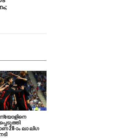
ം;
ന്യോളിനെ
പെടുത്തി
ണ 28-ാം ലാ ലിഗ
േടി