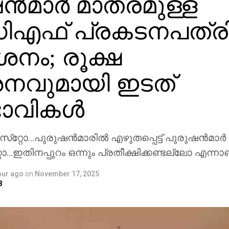
്‍മാര്‍ മാത്രമുള്ള
ിഎഫ് പ്രകടനപത്ര
ശനം; രൂക്ഷ
‍ശനവുമായി ഇടത്
ാവികൾ
റ്റോ…പുരുഷന്‍മാരില്‍ എഴുതപ്പെട്ട് പുരുഷന്‍മാര
…ഇതിനപ്പുറം ഒന്നും പ്രതീക്ഷിക്കണ്ടല്ലോ എന്നാണ
our ago
on
November 17, 2025
8