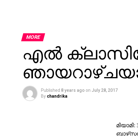
MORE
എല്‍ ക്ലാസിക
ഞായറാഴ്ചയ
Published
8 years ago
on
July 28, 2017
By
chandrika
മിയാമി
ബാഴ്‌സല