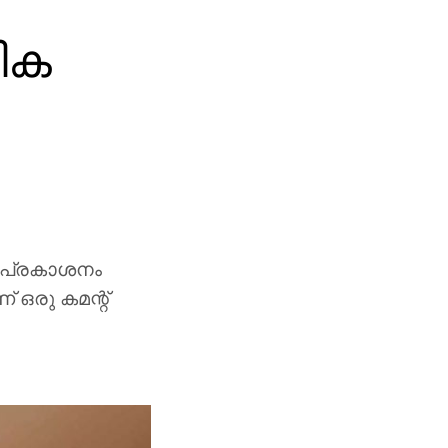
ിക
്‍ പ്രകാശനം
് ഒരു കമന്റ്