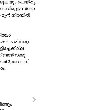
ങ്ങുകയും ചെയ്തു.
ന്‍സീമ, ഇസ്‌കോ
 മുന്‍ നിരയില്‍
്റിയോ
ം പരിക്കേറ്റ
്ചേക്കില്ല.
 ബാഴ്‌സക്കു
ടെന്‍ 2, സോണി
ാം.
ീണ്ടും
ടെ