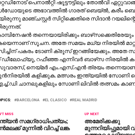
ഡിനോട് പെനാല്‍റ്റി ഷൂട്ടൗട്ടിലും തോല്‍വി ഏറ്റുവാ
‍ഡോയുടെ അഭാവത്തില്‍ ഗാരത് ബെയ്ല്‍, കരീം ബെ
രുന്നു മാഞ്ചസ്റ്റര്‍ സിറ്റിക്കെതിരെ സിദാന്‍ റയലിന്റെ
രുന്നത്.
്പിനേഷന്‍ തന്നെയായിരിക്കും ബാഴ്‌സക്കെതിരേയും
കയെന്നാണ് സൂചന. അതേ സമയം മധ്യ നിരയില്‍ മാറ
്ചിന് പകരം ടോണി ക്രൂസ് ഇറങ്ങിയേക്കും. അതേ സമയ
ഡീലോഫ്യൂ, റഫീഞ്ഞ എന്നിവര്‍ ബാഴ്‌സ നിരയില്‍ കളിച
ുവാരസ്, നെയ്മര്‍ എം.എസ്.എന്‍ ത്രയം തന്നെയാണ്
മുന്‍നിരയില്‍ കളിക്കുക. മത്സരം ഇന്ത്യയില്‍ സോണി 
 എച്ച്.ഡി ചാനലുകളിലും സോണി ലിവില്‍ തത്സമം കാണ
OPICS:
BARCELONA
EL CLASICO
REAL MADRID
'T MISS
UP NEXT
്ത്യന്‍ സമഗ്രാധിപത്യം;
അമേരിക്കക്കു
്‍മലക്ക് മുന്നില്‍ വിറച്ച് ലങ്ക
മുന്നറിയിപ്പുമായി വ
ഉത്തരകൊറിയയു