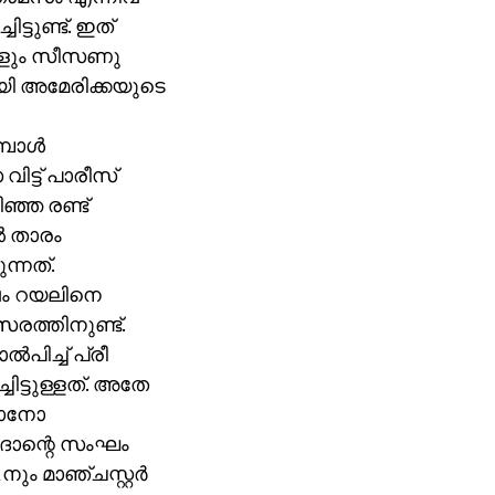
്ടുണ്ട്. ഇത്
ുകളും സീസണു
ായി അമേരിക്കയുടെ
പോള്‍
ിട്ട് പാരീസ്
ഞ്ഞ രണ്ട്
‍ താരം
ന്നത്.
േഷം റയലിനെ
രത്തിനുണ്ട്.
‍പിച്ച് പ്രീ
ട്ടുള്ളത്. അതേ
ിയാനോ
ദാന്റെ സംഘം
നും മാഞ്ചസ്റ്റര്‍