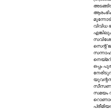
അടങ്ങിയ
ആരംഭിക്
മുന്നോട
വിവിധ ഭ
എങ്കിലും
സവിശേഷത
സെന്റ് 
സന്നാഹ 
നെയ്മറി
ഒപ്പം പ
നേരിടു
യുവന്റസ്
സീസണില്
സമയം സീ
റൊണാള്
പ്രീമിയര