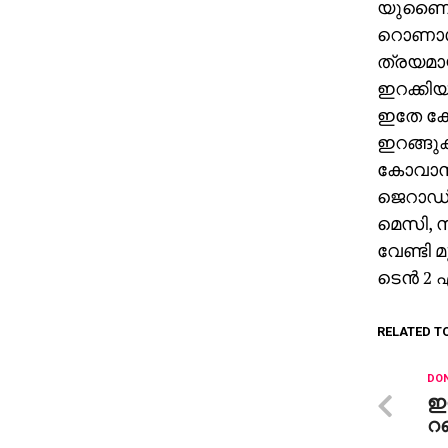
യുണൈറ്റ
റൊണാള്
ത്രയമായി
ഇറക്കിയി
ഇതേ കോമ
ഇറങ്ങു
കോവാസിച
ജെറാഡ് 
മെസി, സ
വേണ്ടി 
ടെന്‍ 2
RELATED T
DON
ഇന
റണ