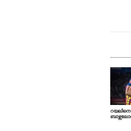
റയലിനെ മ
ബാഴ്സലോ