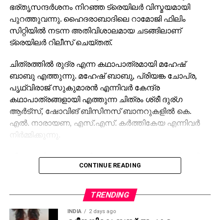
ഭര്തൃസന്ദര്‍ശനം നിറഞ്ഞ ട്രെയിലര്‍ വിസ്മയമായി
പുറത്തുവന്നു. ഹൈദരാബാദിലെ റാമോജി ഫിലിം
സിറ്റിയില്‍ നടന്ന അതിവിശാലമായ ചടങ്ങിലാണ്
ട്രെയിലര്‍ റിലീസ് ചെയ്തത്.
ചിത്രത്തില്‍ രുദ്ര എന്ന കഥാപാത്രമായി മഹേഷ്
ബാബു എത്തുന്നു. മഹേഷ് ബാബു, പ്രിയങ്ക ചോപ്ര,
പൃഥ്വിരാജ് സുകുമാരന്‍ എന്നിവര്‍ കേന്ദ്ര
കഥാപാത്രങ്ങളായി എത്തുന്ന ചിത്രം ശ്രീ ദുര്ഗ
ആര്‍ട്‌സ്, ഷോവിങ് ബിസിനസ് ബാനറുകളില്‍ കെ.
എല്‍. നാരായണ, എസ്.എസ്. കര്‍ത്തികേയ എന്നിവര്‍
നിര്‍മ്മിക്കുന്നു.
കീരവാണിയാണ് സംഗീതം ഒരുക്കുന്നത്. പുറത്തിറങ്ങിയ
CONTINUE READING
മണിക്കൂറുകള്‍ക്കുള്ളില്‍ തന്നെ 5 മില്യണിലധികം
കാഴ്ചകളുമായി ട്രെയിലര്‍ ലോകവ്യാപകമായി
ട്രെന്‍ഡിങ് പട്ടികയില്‍ മുന്നിലാണ്. 130ണ്മ100 അടി
TRENDING
വലുപ്പത്തിലുള്ള പ്രത്യേക സ്‌ക്രീനില്‍ പ്രേക്ഷകര്‍ക്ക്
INDIA
2 days ago
മുന്നില്‍ ട്രെയിലര്‍ പ്രദര്‍ശിപ്പിച്ചു.