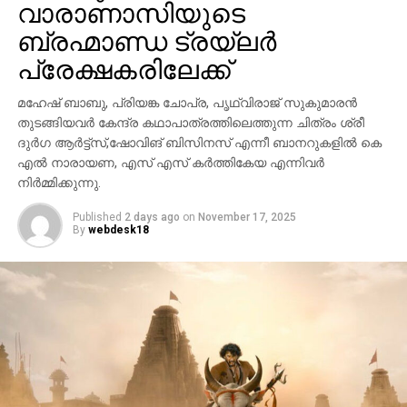
വാരാണാസിയുടെ
ബ്രഹ്മാണ്ഡ ട്രയ്ലർ
പ്രേക്ഷകരിലേക്ക്
മഹേഷ് ബാബു, പ്രിയങ്ക ചോപ്ര, പൃഥ്വിരാജ് സുകുമാരൻ
തുടങ്ങിയവർ കേന്ദ്ര കഥാപാത്രത്തിലെത്തുന്ന ചിത്രം ശ്രീ
ദുർഗ ആർട്ട്സ്,ഷോവിങ് ബിസിനസ് എന്നീ ബാനറുകളിൽ കെ
എൽ നാരായണ, എസ് എസ് കർത്തികേയ എന്നിവർ
നിർമ്മിക്കുന്നു.
Published
2 days ago
on
November 17, 2025
By
webdesk18