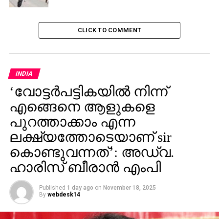
CLICK TO COMMENT
INDIA
‘വോട്ടര്‍പട്ടികയില്‍ നിന്ന്
എങ്ങെനെ ആളുകളെ
പുറത്താക്കാം എന്ന
ലക്ഷ്യത്തോടെയാണ് sir
കൊണ്ടുവന്നത്’: അഡ്വ.
ഹാരിസ് ബീരാൻ എംപി
Published
1 day ago
on
November 18, 2025
By
webdesk14