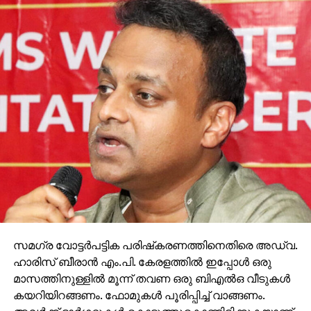
സമഗ്ര വോട്ടര്‍പട്ടിക പരിഷ്‌കരണത്തിനെതിരെ അഡ്വ.
ഹാരിസ് ബീരാന്‍ എം.പി. കേരളത്തില്‍ ഇപ്പോള്‍ ഒരു
മാസത്തിനുള്ളില്‍ മൂന്ന് തവണ ഒരു ബിഎല്‍ഒ വീടുകള്‍
കയറിയിറങ്ങണം. ഫോമുകള്‍ പൂരിപ്പിച്ച് വാങ്ങണം.