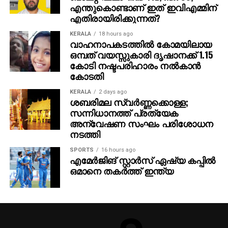
അതിനാല്‍ തന്നെ തിയേറ്ററുകളില്‍ അത്ഭുതകരമായ
എന്തുകൊണ്ടാണ് ഇത് ഇവിഎമ്മിന്
എതിരായിരിക്കുന്നത്?
കാഴ്ചാനുഭവം സമ്മാനിക്കുമെന്നുറപ്പ്. ബാഹുബലി,
ഞഞഞ എന്നിവയുടെ സംവിധായകന്‍ രാജമൗലിയുടെ
KERALA
18 hours ago
ഈ ബ്രഹ്‌മാണ്ഡ പ്രോജക്റ്റ് 2027-ല്‍
വാഹനാപകടത്തില്‍ കോമയിലായ
ഒമ്പത് വയസ്സുകാരി ദൃഷാനക്ക് 1.15
തിയേറ്ററുകളിലേക്ക് എത്തും.
കോടി നഷ്ടപരിഹാരം നല്‍കാന്‍
കോടതി
KERALA
2 days ago
ശബരിമല സ്വര്‍ണ്ണക്കൊള്ള;
സന്നിധാനത്ത് പ്രത്യേക
അന്വേഷണ സംഘം പരിശോധന
നടത്തി
SPORTS
16 hours ago
എമേര്‍ജിങ് സ്റ്റാര്‍സ് ഏഷ്യ കപ്പില്‍
ഒമാനെ തകര്‍ത്ത് ഇന്ത്യ