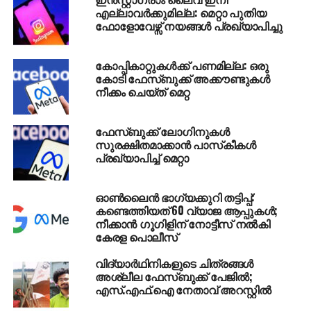
മാര്‍ക് സുക്കര്‍ബര്‍ഗ് അറിയിച്ചതായും റിപ്പോര്‍ട്ടുണ്ട്.
എല്ലാവര്‍ക്കുമില്ല: മെറ്റാ പുതിയ
ഫോളോവേഴ്സ് നയങ്ങള്‍ പ്രഖ്യാപിച്ചു
RELATED TOPICS:
FACEBOOK
കോപ്പികാറ്റുകള്‍ക്ക് പണമില്ല: ഒരു
UP NEXT
കോമണ്‍വെല്‍ത്ത് ഗെയിംസ്: ഇന്ത്യക്ക് ആദ്യ
കോടി ഫേസ്ബുക്ക് അക്കൗണ്ടുകള്‍
നീക്കം ചെയ്ത് മെറ്റ
മെഡല്‍, ഭാരോദ്വഹനത്തില്‍ ഗുരുരാജക്ക് വെള്ളി
DON'T MISS
നടന്‍ കൊല്ലം അജിത് അന്തരിച്ചു
ഫേസ്ബുക്ക് ലോഗിനുകള്‍
സുരക്ഷിതമാക്കാന്‍ പാസ്‌കീകള്‍
പ്രഖ്യാപിച്ച് മെറ്റാ
ഓൺലൈൻ ഭാഗ്യക്കുറി തട്ടിപ്പ്:
കണ്ടെത്തിയത് 60 വ്യാജ ആപ്പുകൾ;
നീക്കാൻ ഗൂഗിളിന് നോട്ടീസ് നൽകി
കേരള പൊലീസ്
വിദ്യാര്‍ഥിനികളുടെ ചിത്രങ്ങള്‍
അശ്ലീല ഫേസ്ബുക്ക് പേജില്‍;
എസ്.എഫ്.ഐ നേതാവ് അറസ്റ്റിൽ