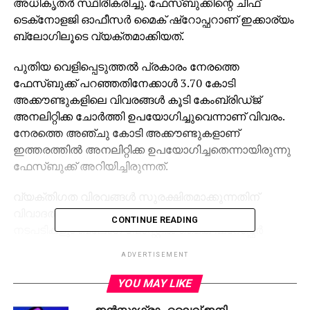
അധികൃതര്‍ സ്ഥിരീകരിച്ചു. ഫേസ്ബുക്കിന്റെ ചീഫ്
ടെക്‌നോളജി ഓഫീസര്‍ മൈക് ഷ്‌റോപ്ഫറാണ് ഇക്കാര്യം
ബ്ലോഗിലൂടെ വ്യക്തമാക്കിയത്.
പുതിയ വെളിപ്പെടുത്തല്‍ പ്രകാരം നേരത്തെ
ഫേസ്ബുക്ക് പറഞ്ഞതിനേക്കാള്‍ 3.70 കോടി
അക്കൗണ്ടുകളിലെ വിവരങ്ങള്‍ കൂടി കേംബ്രിഡ്ജ്
അനലിറ്റിക്ക ചോര്‍ത്തി ഉപയോഗിച്ചുവെന്നാണ് വിവരം.
നേരത്തെ അഞ്ചു കോടി അക്കൗണ്ടുകളാണ്
ഇത്തരത്തില്‍ അനലിറ്റിക്ക ഉപയോഗിച്ചതെന്നായിരുന്നു
ഫേസ്ബുക്ക് അറിയിച്ചിരുന്നത്.
വ്യക്തിഗത വിരവങ്ങള്‍ സുരക്ഷിതമാക്കുന്നതിന്
വിവാദത്തിനു ശേഷം ഫേസ്ബുക്ക് സ്വീകരിച്ച
CONTINUE READING
നടപടികളും ബ്ലോഗ് പോസ്റ്റില്‍ മൈക് ഷ്‌റോപ്ഫര്‍
വ്യക്തമാക്കുന്നുണ്ട്. അതേസമയം
ADVERTISEMENT
വിവരചോര്‍ച്ചയുമായി ബന്ധപ്പെട്ട് അമേരിക്കന്‍
പ്രതിനിധി സഭാസമിതിക്ക് മുന്നില്‍ അടുത്ത
YOU MAY LIKE
ബുധനാഴ്ച ഹാജരാകാമെന്ന് ഫേസ്ബുക്ക് സ്ഥാപകന്‍
ഇന്‍സ്റ്റാഗ്രാം ലൈവ് ഇനി