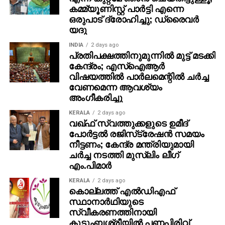
കമ്മ്യൂണിസ്റ്റ് പാര്‍ട്ടി എന്നെ
ഒരുപാട് ദ്രോഹിച്ചു; ഡ്രൈവര്‍
യദു
INDIA
2 days ago
പ്രതിപക്ഷത്തിനുമുന്നില്‍ മുട്ട് മടക്കി
കേന്ദ്രം; എസ്ഐആർ
വിഷയത്തിൽ പാർലമെന്റിൽ ചർച്ച
വേണമെന്ന ആവശ്യം
അംഗീകരിച്ചു
KERALA
2 days ago
വഖ്ഫ് സ്വത്തുക്കളുടെ ഉമീദ്
പോര്‍ട്ടല്‍ രജിസ്‌ട്രേഷന്‍ സമയം
നീട്ടണം; കേന്ദ്ര മന്ത്രിയുമായി
ചര്‍ച്ച നടത്തി മുസ്‌ലിം ലീഗ്
എം.പിമാര്‍
KERALA
2 days ago
കൊല്ലത്ത് എല്‍ഡിഎഫ്
സ്ഥാനാര്‍ഥിയുടെ
സ്വീകരണത്തിനായി
കുടുംബശ്രീയില്‍ പണപ്പിരിവ്