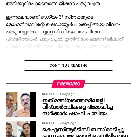
അടിക്കുറിപ്പോടെയാണ് ജിഷാദ് പങ്കുവച്ചത്.
ഇന്നലെയാണ് ‘ദൃശ്യം 3’ സിനിമയുടെ
മോഹന്‍ലാലിന്റെ ഷെഡ്യൂള്‍ പാക്കപ്പ് ആയ വിവരം
പങ്കുവച്ചുകൊണ്ടുള്ള വിഡിയോ അണിയറ
പ്രവര്‍ത്തകര്‍ പങ്കുവച്ചത്. ഇതിന് ശേഷമാണ് ജിഷാദ്
ഫ്‌ലൈറ്റില്‍ നിന്നുള്ള ചിത്രം പങ്കുവയ്ക്കുന്നത്.
‘ജയിലര്‍’ സിനിമയില്‍ ശ്രദ്ധേയമായ മോഹന്‍ലാലിന്റെ
CONTINUE READING
കോസ്റ്റ്യൂം ഡിസൈന്‍ ചെയ്തത് ജിഷാദ് ഷംസുദ്ദീന്‍
ആണ്. ചിത്രം സമൂഹമാധ്യമങ്ങളില്‍
വൈറലായതോടെ ആരാധകരും ആവേശത്തിലാണ്.
TRENDING
‘ജയിലര്‍ 2’ സിനിമയിലും ലാലേട്ടന്റെ കോസ്റ്റ്യൂം
KERALA
1 day ago
‘കത്തണം’ എന്നാണ് ആരാധകര്‍ ആവശ്യപ്പെടുന്നത്.
ഇത് മത്സ്യത്തൊഴിലാളി
മാത്യുവിന്റെ രണ്ടാമത്തെ വരവിനായി കാത്തിരിക്കുന്നു
വിദ്യാര്‍ത്ഥികളെ ദ്രോഹിച്ച
എന്നും ആരാധകര്‍ കുറക്കുന്നു.
സര്‍ക്കാര്‍: ഷാഫി ചാലിയം
KERALA
2 days ago
കെഎസ്ആര്‍ടിസി ബസ് ഓടിച്ചു
എന്ന കുറ്റമേ ഞാന്‍ ചെയ്തിട്ടുള്ളൂ,