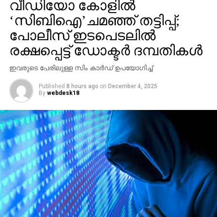
വീഡിയോ കോളില്‍
നന്ദിയുണ്ടെന്നും അദ്ദേഹം കൂട്ടിച്ചേര്‍ത്തു.
‘സിബിഐ’ചമഞ്ഞ് തട്ടിപ്പ്;
ബാദുഷ പറഞ്ഞതെല്ലാം സെറ്റില്‍
പോലീസ് ഇടപെടലില്‍
ചെയ്യാമെന്നായിരുന്നു ഹരീഷ് കണാരന്റെ പ്രസ്താവന.
രക്ഷപ്പെട്ട് ഡോക്ടര്‍ ദമ്പതികള്‍
ഇതിന് മറുപടിയായി തന്നെയാണ് ബാദുഷ വീണ്ടും
പ്രതികരിച്ചത്.
ഇവരുടെ പേരിലുള്ള സിം കാര്‍ഡ് ഉപയോഗിച്ച്
Published
8 hours ago
on
December 4, 2025
By
webdesk18