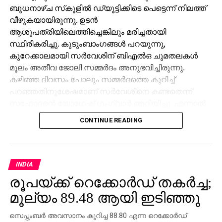
ബുധനാഴ്ച സ്‌കൂളില്‍ ഡ്യൂട്ടിക്കിടെ പെട്ടെന്ന് നിലത്ത്
വീഴുകയായിരുന്നു. ഉടന്‍
ആശുപത്രിയിലെത്തിച്ചെങ്കിലും മരിച്ചതായി
സ്ഥിരീകരിച്ചു. കുടുംബാംഗങ്ങള്‍ പറയുന്നു,
കുറേക്കാലമായി സര്‍വേശിന് ബിഎല്‍ഒ ചുമതലകള്‍
മൂലം അതീവ ജോലി സമ്മര്‍ദം അനുഭവിച്ചിരുന്നു.
കഴിഞ്ഞ ദിവസം പോലും സമ്മര്‍ദത്തെ കുറിച്ച്
പറഞ്ഞതിനുശേഷമാണ് സര്‍വേശിനെ കണ്ടതെന്ന്
സഹോദരന്‍ യോഗേഷ് ഗംഗ്വാര്‍ അറിയിച്ചു. എന്നാല്‍
ജോലി സമ്മര്‍ദമാണ് മരണകാരണമെന്ന് കുടുംബം
CONTINUE READING
ആരോപിച്ചിട്ടും അത് ജില്ലാ ഭരണകൂടം നിഷേധിച്ചു.
ബിഎല്‍ഒമാര്‍ക്കു മേല്‍ അതിക്രമമായ
സമ്മര്‍ദമൊന്നുമില്ലെന്നും സര്‍വേശ് കേസില്‍
ജോലിസമ്മര്‍ദം കണ്ടെത്താനായിട്ടില്ലെന്നുമാണ്
INDIA
എസ്ഡിഎം പ്രമോദ് കുമാര്‍ പറഞ്ഞത്. മരണവുമായി
രൂപയ്ക്ക് റെക്കോര്‍ഡ് തകര്‍ച്ച;
ബന്ധപ്പെട്ട കൂടുതല്‍ റിപ്പോര്‍ട്ടുകള്‍ ശേഖരിക്കാനായി
മൂല്യം 89.48 ആയി ഇടിഞ്ഞു
അന്വേഷണം തുടരുകയാണ്.
സെപ്തംബര്‍ അവസാനം കുറിച്ച 88.80 എന്ന റെക്കോര്‍ഡ്