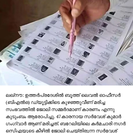
പത്മകുമാര്‍ വീണ്ടും ആര്‍എസ്എസില്‍;
വെട്ടിലായത് കെ സുരേന്ദ്രന്‍
DON'T MISS
‘എല്ലാവരേയും കണ്ണടച്ചുവിശ്വസിക്കുന്നതാണ്
എന്റെ പ്രശ്‌നം’; വിവാഹമോചനത്തില്‍
പ്രതികരണവുമായി നടന്‍ ബാല
ലഖ്‌നൗ: ഉത്തര്‍പ്രദേശില്‍ ബൂത്ത് ലെവല്‍ ഓഫീസര്‍
(ബിഎല്‍ഒ) ഡ്യൂട്ടിക്കിടെ കുഴഞ്ഞുവീണ് മരിച്ച
സംഭവത്തില്‍ ജോലി സമ്മര്‍ദമാണ് കാരണം എന്നു
കുടുംബം ആരോപിച്ചു. 47കാരനായ സര്‍വേശ് കുമാര്‍
ഗംഗ്വാര്‍ ആണ് മരിച്ചത്. ബറേലിയിലെ കര്‍മചാരി നഗര്‍
സിെഎയുടെ കീഴില്‍ ജോലി ചെയ്തിരുന്ന സര്‍വേശ്