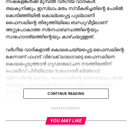
നിഷ്‌കളങ്കതക്ക് മുമ്പില്‍ വര്‍ഗീയ വാദികള്‍
തലകുനിക്കും. ഇസ്ലാം മതം സ്വീകരിച്ചതിന്റെ പേരില്‍
കൊടിഞ്ഞിയില്‍ കൊല്ലപ്പെട്ട പുല്ലാണി
ഫൈസലിന്റെ തിരുത്തിയിലെ ബന്ധുവീട്ടിലാണ്
അറ്റുപോകാത്ത സ്‌നേഹബന്ധത്തിന്റെയും
സാഹോദര്യത്തിന്റെയും കാഴ്ചയുള്ളത്.
വര്‍ഗീയ വാദികളാല്‍ കൊലചെയ്യപ്പെട്ട ഫൈസലിന്റെ
മകനാണ് ഫഹദ്. വിവേക് ലാലാവട്ടെ ഫൈസലിനെ
കൊലപ്പെടുത്താന്‍ ഗൂഢാലോചന നടത്തിയതിന്
പൊലീസ് പിടിയിലായ സഹോദരീ ഭര്‍ത്താവ്
വിനോദിന്റെ മകനും. ഫൈസലിന്റെ മരണശേഷം അമ്മ
മീനാക്ഷി, ഫൈസലിന്റെ സഹോദരിമാരായ കവിത,
സവിത എന്നിവരും മക്കളും തിരുത്തിയിലെ
CONTINUE READING
ബന്ധുവീട്ടിലാണ് താമസം. ഈ വീട്ടുകാരും രണ്ടര
പതിറ്റാണ്ടു മുമ്പ് ഇസ്‌ലാം മതമാശ്ലേഷിച്ചവരാണ്. െ
ADVERTISEMENT
ഫെസലിന്റെ വിധവ ജസ്‌നക്ക് ഇദ്ദ ഇരിക്കുന്നതിന്
YOU MAY LIKE
കാവലിരിക്കുന്നത് അമ്മ മീനാക്ഷിയാണ്.