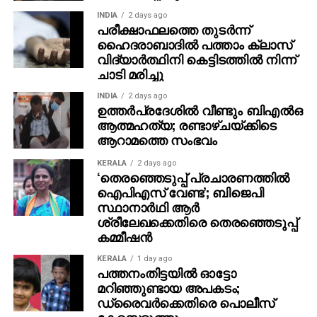
INDIA
2 days ago
പരീക്ഷാഫലത്തെ തുടര്‍ന്ന്
ഹൈദരാബാദില്‍ പത്താം ക്ലാസ്
വിദ്യാര്‍ത്ഥിനി കെട്ടിടത്തില്‍ നിന്ന്
ചാടി മരിച്ചു
INDIA
2 days ago
ഉത്തര്‍പ്രദേശില്‍ വീണ്ടും ബിഎല്‍ഒ
ആത്മഹത്യ; രണ്ടാഴ്ചയ്ക്കിടെ
ആറാമത്തെ സംഭവം
KERALA
2 days ago
‘തെരഞ്ഞെടുപ്പ് പ്രചാരണത്തിൽ
ഐപിഎസ് വേണ്ട’; ബിജെപി
സ്ഥാനാർഥി ആർ
ശ്രീലേഖക്കെതിരെ തെരഞ്ഞെടുപ്പ്
കമ്മീഷൻ
KERALA
1 day ago
പത്തനംതിട്ടയില്‍ ഓട്ടോ
മറിഞ്ഞുണ്ടായ അപകടം;
ഡ്രൈവര്‍ക്കെതിരെ പൊലീസ്
കേസെടുത്തു