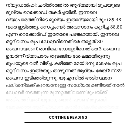
ന്യൂഡല്‍ഹി: ചരിത്രത്തില്‍ ആദ്യമായി രൂപയുടെ
മൂല്യം റെക്കോഡ് തകര്‍ച്ചയില്‍. ഇന്നലെ
വ്യാപാരത്തിനിടെ മൂല്യം ഇതാദ്യമായി രൂപ 89.48
വരെ ഇടിഞ്ഞു. സെപ്തംബര്‍ അവസാനം കുറിച്ച 88.80
എന്ന റെക്കോര്‍ഡ് ഇതോടെ പഴങ്കഥയായി. ഇന്നലെ
ഒറ്റദിവസം രൂപ ഡോളറിനെതിരെ താഴ്ന്നത് 80
പൈസയാണ്. രാവിലെ ഡോളറിനെതിരെ 3 പൈസ
ഉയര്‍ന്ന് വ്യാപാരം തുടങ്ങിയ ശേഷമായിരുന്നു
രൂപയുടെ വന്‍ വീഴ്ച്ച. കഴിഞ്ഞ മേയ് 8നു ശേഷം രൂപ
ഒറ്റദിവസം ഇത്രയും താഴുന്നത് ആദ്യം. മേയ് 8ന് 89
പൈസ ഇടിഞ്ഞിരുന്നു. യുഎസില്‍ അടിസ്ഥാന
പലിശനിരക്ക് കുറയാനുള്ള സാധ്യത മങ്ങിയതിനാല്‍
ഡോളര്‍ നടത്തുന്ന മുന്നറ്റത്തിലാണ് രൂപയ്ക്ക്
അടിപതറിയത്. യൂറോ, യെന്‍, പൗണ്ട് തുടങ്ങി
ലോകത്തെ ആറ് പ്രധാന കറന്‍സികള്‍ക്കെതിരായ
യു.എസ് ഡോളര്‍ ഇന്‍ഡക്‌സ് ഏതാനും ദിവസങ്ങള്‍ക്ക്
CONTINUE READING
മുമ്പുവരെ 98ല്‍ ആയിരുന്നത് ഇപ്പോള്‍ 100ന്
മുകളിലെത്തി. കേന്ദ്രബാങ്കായ യുഎസ് ഫെഡറല്‍
റിസര്‍വ് ഡിസംബറിലെ പണനയ നിര്‍ണയയോഗത്തില്‍