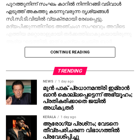
പുറത്തുനിന്ന് സംഘം കാറില്‍ നിന്നിറങ്ങി വടിവാള്‍
എടുത്ത് അകത്തു കടന്നുവരുന്ന ദൃശ്യങ്ങള്‍
സി.സി.ടി.വിയില്‍ വ്യക്തമായി രേഖപ്പെട്ടു.
മദ്യപിക്കുന്നതിനിടെ അഞ്ചംഗ സംഘവും അവിടെ
എത്തിയ മറ്റൊരാളുമായി തര്‍ക്കത്തിലാകുകയായിരുന്നു
ആദ്യ ഘട്ടത്തില്‍. ഇത് ചോദ്യം ചെയ്ത ബാര്‍
ജീവനക്കാരുമായി സംഘര്‍ഷം ശക്തമായി. പ്രതികളുടെ
CONTINUE READING
സംഘം ആദ്യം ബാറില്‍ നിന്ന് പുറത്തുപോയെങ്കിലും,
അലീനയും കൂട്ടരും കുറച്ച് സമയത്തിനുശേഷം
വടിവാളുമായി തിരികെ എത്തി. തുടര്‍ന്ന് ബാര്‍
TRENDING
ജീവനക്കാര്‍ക്ക് മര്‍ദനമേല്‍ക്കുകയും അക്രമം
NEWS
1 day ago
ആവര്‍ത്തിച്ച് അഞ്ചുതവണ വരെ തിരിച്ചെത്തി
മുന്‍ പാക് പ്രധാനമന്ത്രി ഇമ്രാന്‍
ഖാന്‍ കൊല്ലപ്പെട്ടെന്ന് അഭ്യൂഹം;
ആക്രമണം നടത്തിയതായും ബാര്‍ ഉടമ നല്‍കിയ
പ്രതികരിക്കാതെ ജയില്‍
പരാതിയില്‍ പറയുന്നു. വിദ്യാഭ്യാസ
അധികൃതര്‍
ആവശ്യങ്ങള്‍ക്കായി എറണാകുളത്ത് എത്തിയവരാണ്
പ്രതികളെന്ന് പൊലീസ് കണ്ടെത്തിയിട്ടുണ്ട്.
KERALA
1 day ago
ആരോഗ്യ പ്രശ്‌നം; വേടനെ
സംഭവത്തില്‍ അലീനയുടെ കൈക്ക് പരുക്കേല്‍ക്കുകയും
തീവ്രപരിചരണ വിഭാഗത്തില്‍
ചെയ്തു.
പ്രവേശിപ്പിച്ചു