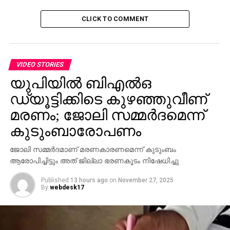
ഇത്തരത്തിലുള്ള നിരവധി മത സൗഹാര്‍ദങ്ങളുടെ
കാഴ്ചയാണ് ഈ വീട്ടിലുള്ളത്.
CLICK TO COMMENT
ഫഹദ് കൊടിഞ്ഞി ഐ.ഇ.സി സ്‌കൂളിലെ മൂന്നാം
ക്ലാസിലും വിവേക് ലാല്‍ മേലേപ്പുറം വിദ്യാനികേതന്‍
സ്‌കൂളിലെ ആറാം ക്ലാസിലുമാണ് പഠിക്കുന്നത്.
VIDEO STORIES
ഫൈസലിന്റെ കൊലപാതകത്തിന് ശേഷം ഈ കുട്ടികള്‍
യുപിയില്‍ ബിഎല്‍ഒ
ഇന്നലെ മുതലാണ് സ്‌കൂളില്‍ പോകാന്‍ തുടങ്ങിയത്.
ഡ്യൂട്ടിക്കിടെ കുഴഞ്ഞുവീണ്
ഫൈസലും കുടുംബവും മതം മാറിയതോടെ വിനോദിന്റ
മരണം; ജോലി സമ്മര്‍ദമെന്ന്
പരസ്യമായ എതിര്‍പ്പുകള്‍ ഉണ്ടായെങ്കിലും മറ്റു
കുടുംബാരോപണം
കുടുംബങ്ങള്‍ ഫൈസലിന്റെ തീരുമാനത്തോടൊപ്പം
നിന്നു. ആ തീരുമാനം ശരിവെക്കുന്നതാണ് ഫൈസലിനെ
ജോലി സമ്മര്‍ദമാണ് മരണകാരണമെന്ന് കുടുംബം
അതിനിഷ്ഠൂരമായി വര്‍ഗീയവാദികള്‍
ആരോപിച്ചിട്ടും അത് ജില്ലാ ഭരണകൂടം നിഷേധിച്ചു
കൊലപ്പെടുത്തിയതിന് ശേഷവും ജസ്‌നക്കും
Published
13 hours ago
on
November 27, 2025
കുട്ടികള്‍ക്കുമൊപ്പമുള്ള ഇവരുടെ സഹവാസം.
By
webdesk17
RELATED TOPICS:
UP NEXT