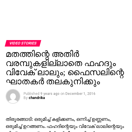
VIDEO STORIES
മതത്തിന്റെ അതിര്‍
വരമ്പുകളില്ലാതെ ഫഹദും
വിവേക് ലാലും; ഫൈസലിന്റെ
ഘാതകര്‍ തലകുനിക്കും
Published
9 years ago
on
December 1, 2016
By
chandrika
തിരൂരങ്ങാടി: ഒരുമിച്ച് കളിക്കണം, ഒന്നിച്ച് ഉണ്ണണം,
ഒരുമിച്ച് ഉറങ്ങണം. ഫഹദിന്റെയും വിവേക് ലാലിന്റെയും