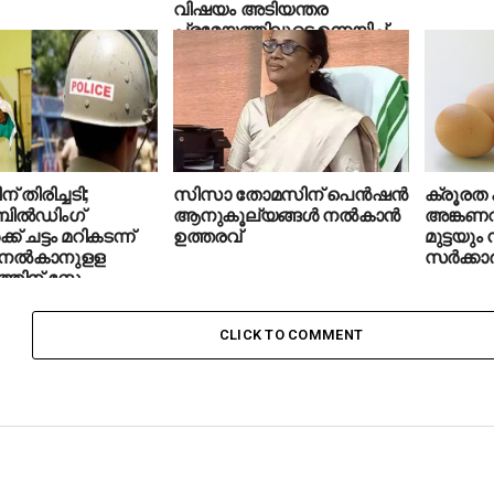
വിഷയം അടിയന്തര
പ്രമേയത്തിലൂടെ ഉന്നയിച്ച്
പ്രതിപക്ഷം
് തിരിച്ചടി;
സിസാ തോമസിന് പെന്‍ഷന്‍
ക്രൂരത 
ിൽഡിംഗ്
ആനുകൂല്യങ്ങള്‍ നല്‍കാന്‍
അങ്കണവ
ക് ചട്ടം മറികടന്ന്
ഉത്തരവ്
മുട്ടയും 
 നൽകാനുളള
സര്‍ക്കാര്
തിന് സ്റ്റേ
CLICK TO COMMENT