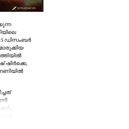
കുന്ന
തിയിലെ
2025 ഡിസംബർ
മൊരുക്കിയ
ാത്തിയിൽ
് ഷിർക്കെ,
ന്നണിയിൽ
്ചത്
്നീ
്കർ,
ൃണാൾ
ാണ്. ചിത്രം