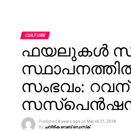
CULTURE
ഫയലുകള്‍ സ
സ്ഥാപനത്തില്
സംഭവം: റവന്
സസ്‌പെന്‍ഷന്
Published
8 years ago
on
March 21, 2018
By
ചന്ദ്രിക വെബ് ഡെസ്‌ക്‌