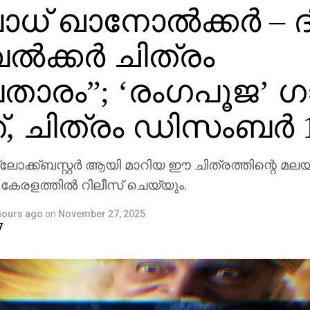
് ഖാനോൽക്കർ – ദി
വൽക്കർ ചിത്രം
താരം”; ‘രംഗപൂജ’ ഗ
്, ചിത്രം ഡിസംബർ 1
ലോക്ക്ബസ്റ്റർ ആയി മാറിയ ഈ ചിത്രത്തിന്റെ മലയാ
കേരളത്തിൽ റിലീസ് ചെയ്യും.
hours ago
on
November 27, 2025
7