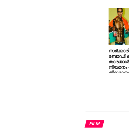
സർക്കാരിന
ബോഡി ബ
താരങ്ങൾക്
നിയമനം
തീരുമാനത്
FILM