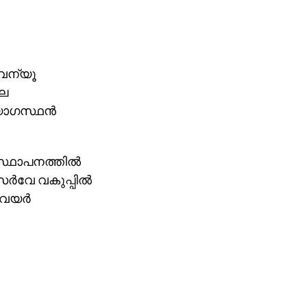
റവന്യൂ
ലെ
ോഗസ്ഥന്‍
സ്ഥാപനത്തില്‍
‍വേ വകുപ്പില്‍
‍വയര്‍