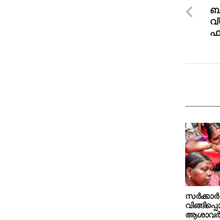
ബ
വ
ഫാ
സര്‍ക്കാര്
വിങ്ങിപ്പൊ
ആശാവര്‍ക്