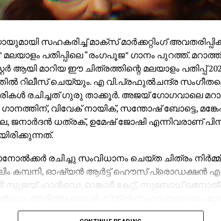
ോയുമായി സഹകരിച്ച് മാക്സ് മാർക്കറ്റിംഗ് അവതരിപ്പിക്
മലയാളം പതിപ്പിലെ “രംഗപൂജ” ഗാനം പുറത്ത്. മറാത്
റ്റർ ആയി മാറിയ ഈ ചിത്രത്തിന്റെ മലയാളം പതിപ്പ് 
്തിൽ റിലീസ് ചെയ്യും. എ വി.പ്രഫുൽചന്ദ്ര സംഗീത
രികൾ രചിച്ചത് ഗുരു താക്കൂർ. അജയ് ഗോഗവാലെ മറ
ാനത്തിന്, വിവേക് നായിക്, സന്തോഷ് ബോട്ടെ, മങ്കേഷ
െ, ജനാർദൻ ധത്രക്, ഉമേഷ് ജോഷി എന്നിവരാണ് പി
രിക്കുന്നത്.
ൽക്കർ രചിച്ചു സംവിധാനം ചെയ്ത ചിത്രം നിർമ്മിച
ം കമ്പനി, ഓഷ്യൻ ആർട്ട് ഹൌസ് പ്രൊഡക്ഷൻ എന
സുജയ് ഹാൻഡെ, ഓങ്കാർ കേറ്റ്, സുബോധ് ഖനോൽക
ഡെ, ആദിത്യ ജോഷി, നിതിൻ സഹസ്രബുധെ, മ
 സഞ്ജയ് ദുബെ, വിനായക് ജോഷി എന്നിവർ ചേർന്ന