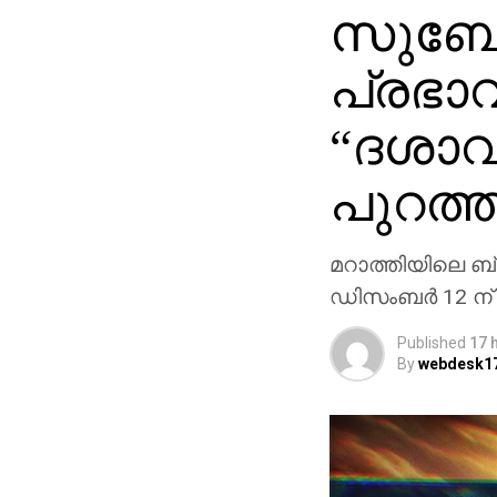
സുബോധ
പ്രഭാ
“ദശാവ
പുറത്ത
മറാത്തിയിലെ ബ്
ഡിസംബർ 12 ന് 
Published
17 
By
webdesk1