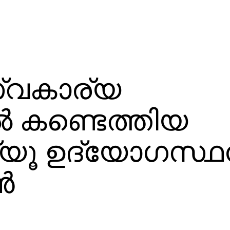
്വകാര്യ
‍ കണ്ടെത്തിയ
യൂ ഉദ്യോഗസ്ഥ
‍