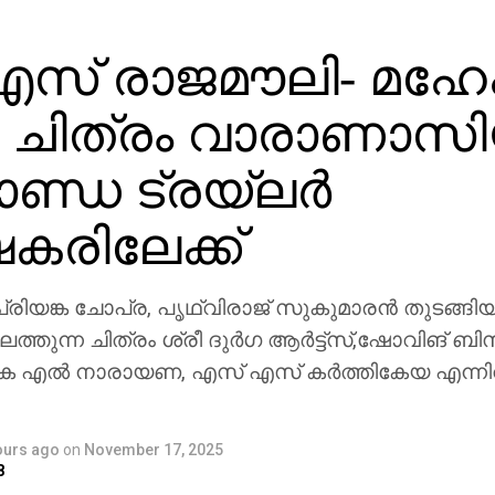
സ് രാജമൗലി- മഹേ
ചിത്രം വാരാണാസി
ാണ്ഡ ട്രയ്ലർ
ഷകരിലേക്ക്
രിയങ്ക ചോപ്ര, പൃഥ്വിരാജ് സുകുമാരൻ തുടങ്ങിയ
ത്തുന്ന ചിത്രം ശ്രീ ദുർഗ ആർട്ട്സ്,ഷോവിങ് ബി
െ എൽ നാരായണ, എസ് എസ് കർത്തികേയ എന്ന
ours ago
on
November 17, 2025
8