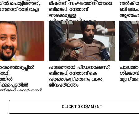
ല്‍ പൊട്ടിത്തെറി,
മിഷനറി സംഘത്തിന് നേരെ
നല്‍കിയി
േതാവ് രാജിവച്ചു
ബിജെപി നേതാവ്
ബി.ജെ.പ
അടക്കമുള്ള
ആത്മഹത്
ഹിന്ദുത്വവാദികളുടെ
ആക്രമണം
രഞ്ഞെടുപ്പില്‍
പാലത്തായി പീഡനക്കേസ്;
പാലത്ത
ത്ഥി
ബിജെപി നേതാവ് കെ
ശിക്ഷാവിധ
്തില്‍
പത്മരാജന് മരണം വരെ
മൂന്ന് മണ
പ്പെട്ടതില്‍
ജീവപര്യന്തം
ത് ആര്‍എസ്എസ്
്തകന്‍ ആത്മഹത്യ
CLICK TO COMMENT