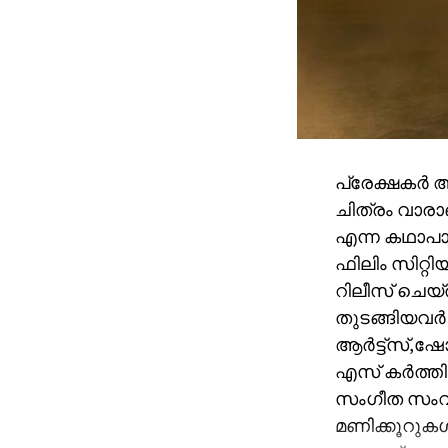
പ്രേക്ഷകർ 
ചിത്രം വാരാ
എന്ന കഥാപാ
ഫിലിം സിറ്റ
റിലീസ് ചെയ്
തുടങ്ങിയവർ 
ആർട്ട്സ്,
എസ് കർത്തി
സംഗീത സംവി
മണിക്കൂറുകൾ