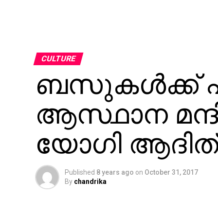
CULTURE
ബസുകള്‍ക്ക് പി
ആസ്ഥാന മന്ദി
യോഗി ആദിത്
Published
8 years ago
on
October 31, 2017
By
chandrika