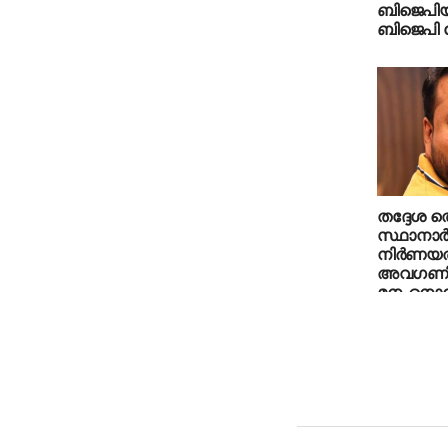
ബിജെപിയി
ബിജെപി ന
തദ്ദേശ തെ
സ്ഥാനാര്‍
നിര്‍ണയത
അവഗണിക്ക
മനംനൊന്
പ്രവര്‍ത
ചെയ്തു