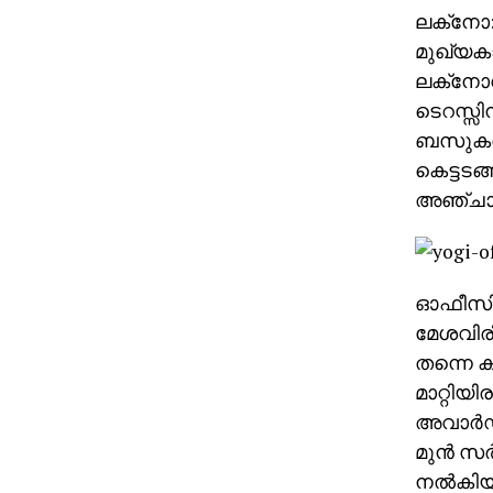
ലക്‌നോ:
മുഖ്യകാ
ലക്‌നോവ
ടെറസ്സി
ബസുകള്‍
കെട്ടടങ്
അഞ്ചാം 
ഓഫീസിനു
മേശവിര
തന്നെ ക
മാറ്റിയി
അവാര്‍ഡ്
മുന്‍ സര്
നല്‍കിയി