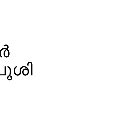
്‍
പൂശി