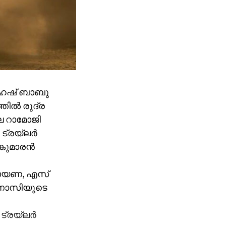
ഹേഷ് ബാബു
തിൽ രുദ്ര
െ റാമോജി
 ട്രയ്ലർ
ുകുമാരൻ
രായണ, എസ്
രണാസിയുടെ
 ട്രയ്ലർ