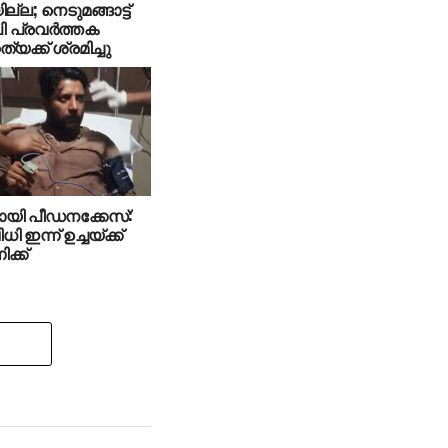
ല്ല; നെടുമങ്ങാട്ട്
ി പ്രവര്‍ത്തക
യക്ക് ശ്രമിച്ചു
ായി പീഡനക്കേസ്:
ി ഇന്ന് ഉച്ചയ്ക്ക്
ിക്ക്