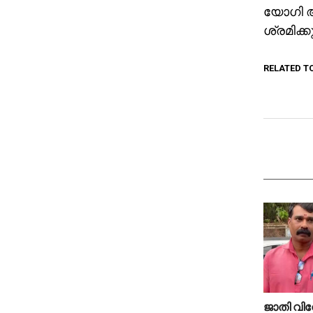
യോഗി ആ
ശ്രമിക്
RELATED T
ജാതി വിവ