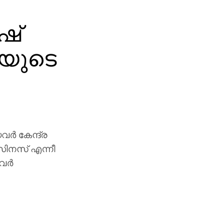
ഷ്
യുടെ
വർ കേന്ദ്ര
സിനസ് എന്നീ
ിവർ