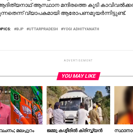
ദിത്യനാഥ് ആസ്ഥാന മന്ദിരത്തെ കൂടി കാവിവല്‍ക്കര
കുന്നതെന്ന് വ്യാപകമായി ആരോപണമുയര്‍ന്നിട്ടുണ്ട്.
OPICS:
BJP
UTTARPRADESH
YOGI ADHITYANATH
ADVERTISEMENT
YOU MAY LIKE
േചനം; മലപ്പുറം
ജമ്മു കശ്മീരില്‍ ക്രിസ്ത്യന്‍
സ്ഥാനാര