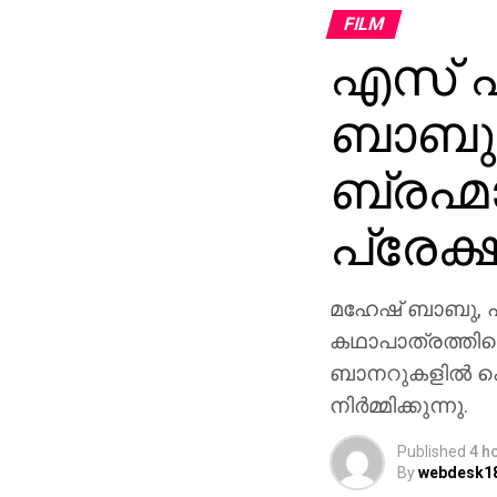
FILM
എസ് എ
ബാബു 
ബ്രഹ്മ
പ്രേക്
മഹേഷ് ബാബു, പ്
കഥാപാത്രത്തിലെ
ബാനറുകളിൽ ക
നിർമ്മിക്കുന്നു.
Published
4 h
By
webdesk1