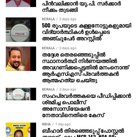
രീതിയിലായിരുന്നു പൊലീസുകാരുടെ പെരുമാറ്റമെന്നും
പിന്‍വലിക്കാന്‍ യു.പി. സര്‍ക്കാര്‍
നീക്കം തുടങ്ങി
അവര്‍ ആരോപിച്ചു.
KERALA
2 days ago
അക്രമികള്‍ക്കെതിരെ പരാതി നല്‍കാന്‍ പൊലീസ്
500 രൂപയുടെ കള്ളനോട്ടുകളുമായി
ഇരകളോട് ആവശ്യപ്പെട്ടു. അടുത്ത ദിവസം,
വിദ്യാര്‍ത്ഥികള്‍ ഉള്‍പ്പെടെ
അഞ്ചുപേര്‍ അറസ്റ്റില്‍
കൃത്യനിര്‍വഹണത്തിലെ വീഴ്ചയ്ക്ക് എട്ട്
ഉദ്യോഗസ്ഥരെ സസ്‌പെന്‍ഡ് ചെയ്യുകയും രവീന്ദ്ര
KERALA
2 days ago
സിങ് തേല, രോഹിത് ശര്‍മ എന്നീ രണ്ട് പ്രധാന
തദ്ദേശ തെരഞ്ഞെടുപ്പില്‍
അക്രമികളെ അറസ്റ്റ് ചെയ്യുകയും ചെയ്തു.
സ്ഥാനാര്‍ത്ഥി നിര്‍ണയത്തില്‍
അവഗണിക്കപ്പെട്ടതില്‍ മനംനൊന്ത്
ഇരുവരെയും പിന്നീട് ജാമ്യത്തില്‍ വിട്ടു.
ആര്‍എസ്എസ് പ്രവര്‍ത്തകന്‍
ആത്മഹത്യ ചെയ്തു
ഗോരക്ഷാ സംഘാം?ഗമായ പ്രാദേശിക ബിജെപി
നേതാവാണ് തേല. പ്രദേശത്തെ പ്രതിഷേധങ്ങള്‍
KERALA
2 days ago
സഹപ്രവര്‍ത്തകയെ പീഡിപ്പിക്കാന്‍
റിപ്പോര്‍ട്ട് ചെയ്യുന്നതിനിടെ ഒരു
ശ്രമിച്ച പൊലീസ്
മാധ്യമപ്രവര്‍ത്തകനെ ആക്രമിച്ച സംഭവമുള്‍പ്പെടെ
അസോസിയേഷന്‍
നിരവധി കേസുകളും ഇയാള്‍ക്കെതിരെയുണ്ട്. ഒരു
നേതാവിനെതിരെ കേസ്
ദിവസം കസ്റ്റഡിയിലായിരുന്ന പ്രതികള്‍ക്കെതിരെ
തെളിവില്ലെന്ന് പറഞ്ഞ് അടുത്തദിവസം തന്നെ ജഡ്ജി
INDIA
1 day ago
ബീഹാർ തിരഞ്ഞെടുപ്പ് പോസ്റ്റൽ
ജാമ്യം നല്‍കുകയായിരുന്നു.
ബാലറ്റ് ഫലം: MGB 142, NDA 98;