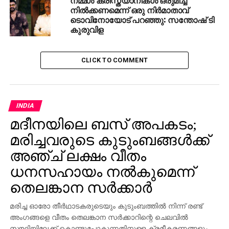
അനുസരിച്ച് നിയമപാലകര്‍ സ്വമേധയാ
നില്‍ക്കണമെന്ന് ഒരു നിർമാതാവ്
ടൊവിനോയോട് പറഞ്ഞു: സന്തോഷ് ടി
നടപടിയെടുക്കണമെന്ന് നിരവധി സാമൂഹിക
കുരുവിള
പ്രവര്‍ത്തകര്‍ ആവശ്യപ്പെട്ടു.
RELATED TOPICS:
FORMER MISS INDIA
HATE SPEECH
CLICK TO COMMENT
KUMBA MELA
MUSLIMS
INDIA
മദീനയിലെ ബസ് അപകടം;
മരിച്ചവരുടെ കുടുംബങ്ങള്‍ക്ക്
അഞ്ച് ലക്ഷം വീതം
ധനസഹായം നല്‍കുമെന്ന്
തെലങ്കാന സര്‍ക്കാര്‍
മരിച്ച ഓരോ തീര്‍ഥാടകരുടെയും കുടുംബത്തില്‍ നിന്ന് രണ്ട്
അംഗങ്ങളെ വീതം തെലങ്കാന സര്‍ക്കാറിന്റെ ചെലവില്‍
സൗദിയിലേക്ക് കൊണ്ടുപോകുന്നതിനുള്ള ക്രമീകരണങ്ങളും