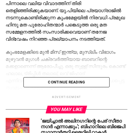
പിന്നാലെ വലിയ വിവാദത്തിന് തിരി
തെളിഞ്ഞിരിക്കുകയാണ്. യു.പിയിലെ പ്രയാഗ്രാജില്‍
നടന്നുകൊണ്ടിരിക്കുന്ന കുംഭമേളയില്‍ നിരവധി പ്രമുഖ
ഹിന്ദു മത പുരോഹിതന്മാര്‍ പങ്കെടുത്ത ഒരു മത
സമ്മേളനത്തില്‍ സംസാരിക്കവെയാണ് തനേജ
വിദ്വേഷം നിറഞ്ഞ പ്രഖ്യാപനം നടത്തിയത്.
കുംഭമേളക്കിടെ മുന്‍ മിസ് ഇന്ത്യ, മുസ്ലിം വിഭാഗം
മുഴുവന്‍ മുഗള്‍ ചക്രവര്‍ത്തിയായ ബാബറിന്റെ
മക്കളാണെന്ന് ആരോപിച്ചു. ഒരു നുള്ള് സിന്ദൂരം കൊണ്ട്
ഹലാല, ട്രിപ്പിള്‍ തലാഖ്, ലവ് ജിഹാദ്
എന്നിവയുള്‍പ്പെടെയുള്ള മുസ്ലിംകളുമായി ബന്ധപ്പെട്ട
CONTINUE READING
സാമൂഹിക പ്രശ്നങ്ങളില്‍ നിന്ന് ഹിന്ദു സ്ത്രീകളെ
സംരക്ഷിക്കാന്‍ കഴിയുമെന്ന് അവര്‍ അവകാശപ്പെട്ടു.
ADVERTISEMENT
പ്രസംഗത്തിന്റെ വീഡിയോ സോഷ്യല്‍ മീഡിയ
പ്ലാറ്റ്ഫോമുകളില്‍ പ്രത്യക്ഷപ്പെട്ടതോടെയാണ്
YOU MAY LIKE
സംഭവം വൈറല്‍ ആയത്.
‘ജയിച്ചാല്‍ അലിനഗറിന്റെ പേര് സീതാ
നഗര്‍ എന്നാക്കും’; ബിഹാറിലെ ബിജെപി
‘ബാബറിന്റെ മക്കള്‍ക്ക് ഒരു നുള്ള് സിന്ദൂരത്തിന്റെ വില
സ്ഥാനാര്‍ത്ഥി മൈഥിലി ഠാകുര്‍