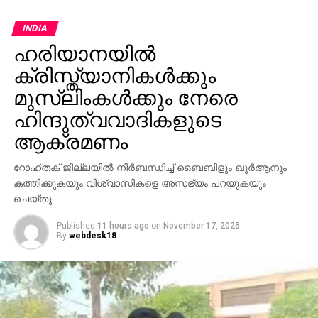
തിരിക്കും. സംഘത്തില്‍ എം.എല്‍.എമാരും, ന്യൂനപക്ഷ
സമുദായത്തില്‍ നിന്നുള്ള ഒരു മുതിര്‍ന്ന
INDIA
ഉദ്യോഗസ്ഥനും ഉള്‍പ്പെടും. കൂടാതെ, മരിച്ച ഓരോ
ഹരിയാനയില്‍
തീര്‍ഥാടകരുടെയും കുടുംബത്തില്‍ നിന്ന് രണ്ട്
ക്രിസ്ത്യാനികള്‍ക്കും
അംഗങ്ങളെ വീതം തെലങ്കാന സര്‍ക്കാറിന്റെ ചെലവില്‍
സൗദിയിലേക്ക് കൊണ്ടുപോകുന്നതിനുള്ള
മുസ്‌ലിംകള്‍ക്കും നേരെ
ക്രമീകരണങ്ങളും ഒരുക്കുന്നുണ്ട്.
ഹിന്ദുത്വവാദികളുടെ
ആക്രമണം
റോഹ്തക് ജില്ലയില്‍ നിര്‍ബന്ധിച്ച് ബൈബിളും ഖുര്‍ആനും
കത്തിക്കുകയും വിശ്വാസികളെ അസഭ്യം പറയുകയും
ചെയ്തു
Published
11 hours ago
on
November 17, 2025
By
webdesk18