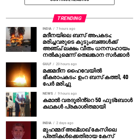
ഇവിടെനിന്ന് പുറപ്പെട്ട മിഷനറി സംഘത്തിന്റെ
വാഹനത്തെ 500 മീറ്റര്‍ ദൂരം പൊലീസ് സംഘം
TRENDING
അനുഗമിച്ചു. എന്നാല്‍ ഹിന്ദുത്വ അക്രമികള്‍ ഇരുമ്പ്
INDIA
7 hours ago
വടികളും മരക്കഷണങ്ങളുമായി ചാടിവീഴുകയും വാഹനം
മദീനയിലെ ബസ് അപകടം;
തടയുകയും ചെയ്തു. മിനി ബസിന്റെ വാതില്‍
മരിച്ചവരുടെ കുടുംബങ്ങള്‍ക്ക്
തുറക്കാനാവശ്യപ്പെട്ട അക്രമികള്‍,
അഞ്ച് ലക്ഷം വീതം ധനസഹായം
വാഹനത്തിലുണ്ടായിരുന്നവരെ അടിക്കാനും
നല്‍കുമെന്ന് തെലങ്കാന സര്‍ക്കാര്‍
ഭീഷണിപ്പെടുത്താനും തുടങ്ങി. വാഹനത്തിന്റെ ബസിന്റെ
GULF
20 hours ago
വിന്‍ഡ്ഷീല്‍ഡും വിന്‍ഡോകളും തകര്‍ത്ത അക്രമികള്‍
മക്കമദീന ഹൈവേയില്‍
മിഷനറി സംഘത്തിനു നേരെ അസഭ്യം ചൊരിയുകയും
ഭീകരാപകടം: ഉംറ ബസ് കത്തി, 40
പേര്‍ മരിച്ചു
ചെയ്തു. പ്രദേശത്തെ ഹിന്ദുക്കളെ ക്രിസ്തുമതത്തിലേക്ക്
പരിവര്‍ത്തനം ചെയ്യാന്‍ മിഷനറി സംഘം
NEWS
9 hours ago
ശ്രമിച്ചെന്നാരോപിച്ചായിരുന്നു ആക്രമണം.
കമാൽ വരദൂരിൻ്റെ 50 ഫുട്ബോൾ
കഥകൾ പ്രകാശിതമായി
പൊലീസുകാരില്‍ ഒരാള്‍ മാത്രമാണ്
അതിക്രമത്തിനെതിരെ ഇടപെട്ടതെന്ന് മിഷനറി സംഘം
INDIA
2 days ago
പറഞ്ഞു. മറ്റുള്ളവര്‍ ഒന്നും ചെയ്യാതെ
മുഹമ്മദ് അഖ്‌ലാഖ് കേസിലെ
നോക്കിനിന്നെന്നും അക്രമിസംഘത്തെ സഹായിക്കുന്ന
പ്രതികള്‍ക്കെതിരായ കേസ്