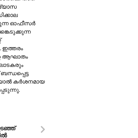
ാഭ്യാസ
ിക്കാല
ുന്ന ഓഫീസര്‍
ങ്കെടുക്കുന്ന
്
ം. ഇത്തരം
ിന്റെ ആഘാതം
ംഘാടകരും
 ബന്ധപ്പെട്ട
യാല്‍ കര്‍ശനമായ
ടുന്നു.
ടഞ്ഞ്
ല്‍