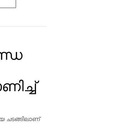
ണ്ഡ
ിച്ച്
യ ചടങ്ങിലാണ്