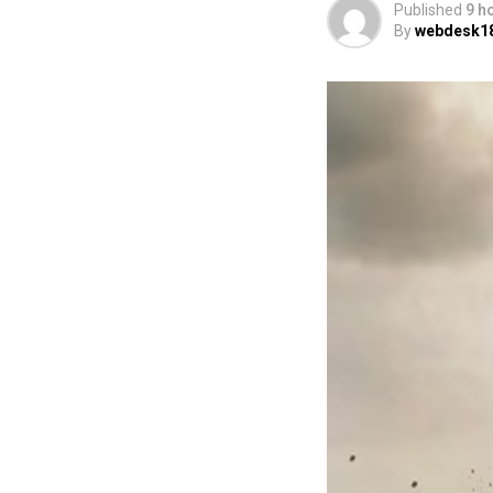
Published
9 h
By
webdesk1