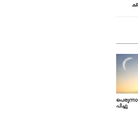
ചാ
പെ​രു​ന്ന
പി​ച്ചു