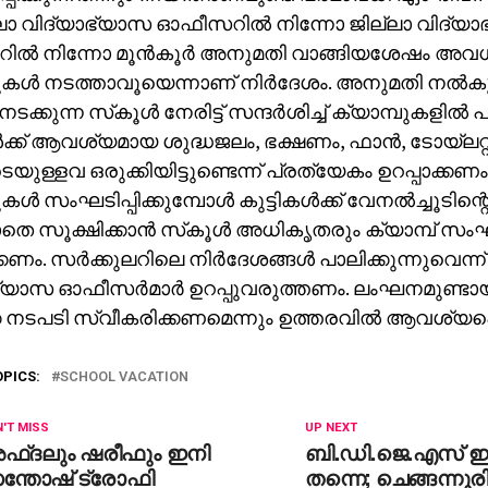
ലാ വിദ്യാഭ്യാസ ഓഫീസറില്‍ നിന്നോ ജില്ലാ വിദ്യ
ല്‍ നിന്നോ മൂന്‍കൂര്‍ അനുമതി വാങ്ങിയശേഷം അവധ
ുകള്‍ നടത്താവൂയെന്നാണ് നിര്‍ദേശം. അനുമതി നല്‍ക
നടക്കുന്ന സ്‌കൂള്‍ നേരിട്ട് സന്ദര്‍ശിച്ച് ക്യാമ്പുകളില്‍ പ
്‍ക്ക് ആവശ്യമായ ശുദ്ധജലം, ഭക്ഷണം, ഫാന്‍, ടോയ്‌ലറ്റ
ടെയുള്ളവ ഒരുക്കിയിട്ടുണ്ടെന്ന് പ്രത്യേകം ഉറപ്പാക്കണ
കള്‍ സംഘടിപ്പിക്കുമ്പോള്‍ കുട്ടികള്‍ക്ക് വേനല്‍ച്ചൂട
തെ സൂക്ഷിക്കാന്‍ സ്‌കൂള്‍ അധികൃതരും ക്യാമ്പ് സ
്കണം. സര്‍ക്കുലറിലെ നിര്‍ദേശങ്ങള്‍ പാലിക്കുന്നുവെന്ന്
്യാസ ഓഫീസര്‍മാര്‍ ഉറപ്പുവരുത്തണം. ലംഘനമുണ്ടാ
ക നടപടി സ്വീകരിക്കണമെന്നും ഉത്തരവില്‍ ആവശ്യപ്പെ
OPICS:
SCHOOL VACATION
'T MISS
UP NEXT
ഫ്ദലും ഷരീഫും ഇനി
ബി.ഡി.ജെ.എസ് ഇ
ന്തോഷ് ട്രോഫി
തന്നെ; ചെങ്ങന്നൂരി