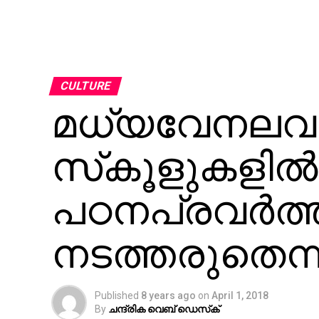
CULTURE
മധ്യവേനലവധി
സ്‌കൂളുകളില്‍
പഠനപ്രവര്‍ത്
നടത്തരുതെന്ന് 
Published
8 years ago
on
April 1, 2018
By
ചന്ദ്രിക വെബ് ഡെസ്‌ക്‌