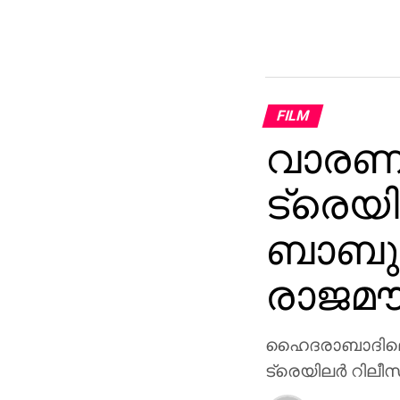
FILM
വാരണാ
ട്രെയി
ബാബുവ
രാജമൗ
ഹൈദരാബാദിലെ റ
ട്രെയിലര്‍ റിലീ