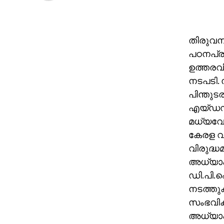
തിരുവനന
പഠനപ്രവ
ഉത്തരവി
നടപടി.
പിന്തുട
എയ്ഡഡ്
മധ്യവേന
കേരള വിദ
വിരുദ്ധ
അധ്യാപക
ഡി.പി.ഐ
നടത്തുക
സംഭവിക്
അധ്യാപക