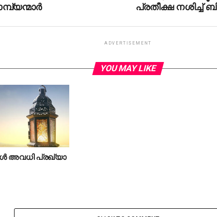
മ്പ്യന്മാര്‍
പ്രതീക്ഷ നശിച്ച് ബ
ADVERTISEMENT
YOU MAY LIKE
ാ​ൾ അ​വ​ധി പ്ര​ഖ്യാ​