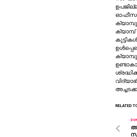
ഉപജില്
ഓഫീസറി
ക്യാമ്പ
ക്യാമ്പ് 
കുട്ടികള
ഉള്‍പ്പെ
ക്യാമ്പു
ഉണ്ടാകാ
ശ്രദ്ധിക
വിദ്യാഭ
അച്ചടക്
RELATED T
DON
അ
സ