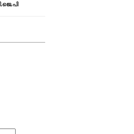
ി.ജെ.പി