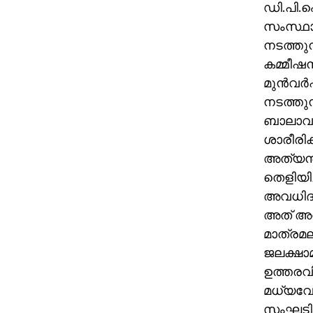
ഡി.പി.ഐ
സംസ്ഥാന
നടത്തു
കമ്മീഷന
മുന്‍വ
നടത്തു
ബാലാവകാ
ശാരീരിക
അത്യന്
തെളിയിച്ച
അവധിദനങ
അത് അവ
മാത്രമല
ജലക്ഷാമ
ഉത്തരവില്
മധ്യവേന
സംഘടിപ്