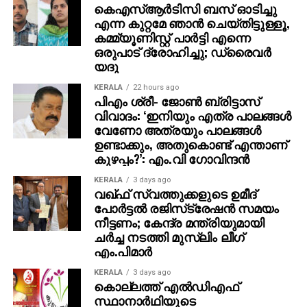
വനപ്രദേശത്തേക്ക് കൊണ്ടുപോയി. അവിടെവച്ച്
കെഎസ്ആര്‍ടിസി ബസ് ഓടിച്ചു
കൊലപ്പെടുത്തി മൃതദേഹം കത്തിക്കാന്‍ ശ്രമിച്ച ശേഷം
എന്ന കുറ്റമേ ഞാന്‍ ചെയ്തിട്ടുള്ളൂ,
ഹൈവേയ്ക്ക് സമീപം ഉപേക്ഷിക്കുകയായിരുന്നു.
കമ്മ്യൂണിസ്റ്റ് പാര്‍ട്ടി എന്നെ
ചോദ്യം ചെയ്യലില്‍, സഹോദരി ഹസീനയുടെ
ഒരുപാട് ദ്രോഹിച്ചു; ഡ്രൈവര്‍
യദു
നിര്‍ദ്ദേശപ്രകാരമാണ് കൊലപാതകം നടത്തിയതെന്ന്
ഫയാസ് സമ്മതിച്ചു.
KERALA
22 hours ago
പിഎം ശ്രീ- ജോണ്‍ ബ്രിട്ടാസ്
വിവാദം: ‘ഇനിയും എത്ര പാലങ്ങള്‍
വേണോ അത്രയും പാലങ്ങള്‍
ഉണ്ടാക്കും, അതുകൊണ്ട് എന്താണ്
കുഴപ്പം?’: എം.വി ഗോവിന്ദന്‍
KERALA
3 days ago
വഖ്ഫ് സ്വത്തുക്കളുടെ ഉമീദ്
പോര്‍ട്ടല്‍ രജിസ്‌ട്രേഷന്‍ സമയം
നീട്ടണം; കേന്ദ്ര മന്ത്രിയുമായി
ചര്‍ച്ച നടത്തി മുസ്‌ലിം ലീഗ്
എം.പിമാര്‍
KERALA
3 days ago
കൊല്ലത്ത് എല്‍ഡിഎഫ്
സ്ഥാനാര്‍ഥിയുടെ