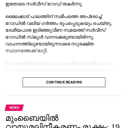
ഇതോടെ സര്‍വീസ് റോഡ് തകര്‍ന്നു.
മൈലക്കാട് പാലത്തിന് സമീപത്തെ അപ്രോച്ച്
റോഡില്‍ വലിയ ഗര്‍ത്തം രൂപപ്പെടുകയും ചെയ്തു.
ദേശീയപാത ഇടിഞ്ഞുവീണ സമയത്ത് സര്‍വീസ്
റോഡില്‍ സ്‌കൂള്‍ വാനടക്കമുണ്ടായിരിന്നു.
വാഹനത്തിലുണ്ടായിരുന്നവരെ സുരക്ഷിത
സ്ഥാനത്തേക്ക് മാറ്റി.
മാസങ്ങള്‍ക്ക് മുമ്പ് മലപ്പുറം കൂരിയാട് ദേശീയപാത
തകര്‍ന്നതിന് സമാനമായ രീതിയിലാണ് മൈലക്കാടും
ഉണ്ടായിരിക്കുന്നത്. നിര്‍മാണം നടക്കുന്ന
CONTINUE READING
ദേശീയപാതയുടെ ഭാഗം താഴേക്ക് ഇടിയുകയായിരുന്നു.
സംഭവത്തില്‍ ആര്‍ക്കും അപായമുണ്ടായിട്ടില്ല. ഏറെ
തിരക്കേറിയ സമയത്താണ് അപകടമുണ്ടായത്.
NEWS
നിര്‍മാണ പ്രവൃത്തികള്‍ ഏകദേശം
മുംബൈയില്‍
പൂര്‍ണമായിക്കൊണ്ടിരിക്കുന്ന സമയത്താണ് അപകടം.
സംഭവത്തെ തുടര്‍ന്ന് ഗതാഗതത്തിന്
വായുമലിനീകരണം രൂക്ഷം; 19