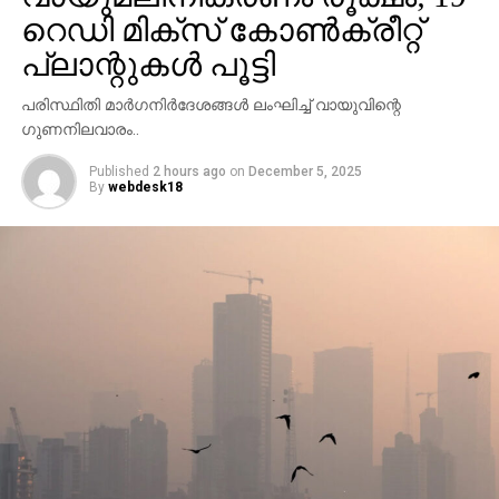
നിയന്ത്രണമേര്‍പ്പെടുത്തിയിട്ടുണ്ട്. വാഹനങ്ങള്‍ തീരദേശ
റെഡി മിക്‌സ് കോണ്‍ക്രീറ്റ്
പാതവഴി തിരിച്ചുവിടുന്നുണ്ട്. സംഭത്തില്‍ അന്വേഷണം
പ്ലാന്റുകള്‍ പൂട്ടി
വേണമെന്ന് സംസ്ഥാന പൊതുമരാമത്ത് മന്ത്രി മുഹമ്മദ്
റിയാസ് ആവശ്യപ്പെട്ടു.
പരിസ്ഥിതി മാര്‍ഗനിര്‍ദേശങ്ങള്‍ ലംഘിച്ച് വായുവിന്റെ
ഗുണനിലവാരം..
Published
2 hours ago
on
December 5, 2025
By
webdesk18