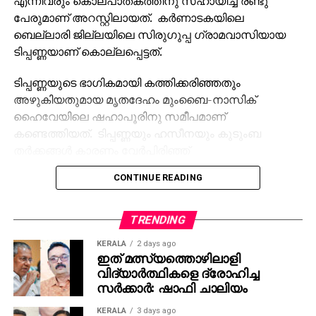
എന്നിവരും കൊലപാതകത്തിനു സഹായിച്ച രണ്ടു
പേരുമാണ് അറസ്റ്റിലായത്. കര്‍ണാടകയിലെ
ബെല്ലാരി ജില്ലയിലെ സിരുഗുപ്പ ഗ്രാമവാസിയായ
ടിപ്പണ്ണയാണ് കൊല്ലപ്പെട്ടത്.
ടിപ്പണ്ണയുടെ ഭാഗികമായി കത്തിക്കരിഞ്ഞതും
അഴുകിയതുമായ മൃതദേഹം മുംബൈ-നാസിക്
ഹൈവേയിലെ ഷഹാപൂരിനു സമീപമാണ്
കണ്ടെത്തിയത്. ടിപ്പണ്ണയും ഹസീനയും കുടുംബ
തര്‍ക്കങ്ങള്‍ കാരണം വേര്‍പിരിഞ്ഞ്
താമസിക്കുകയായിരുന്നു. ഇതിനുപിന്നാലെ ഹസീന
CONTINUE READING
ടിപ്പണ്ണയോട് വിവാഹമോചനം ആവശ്യപ്പെട്ടു. എന്നാല്‍
വിവാഹ മോചനത്തിനു ടിപ്പണ്ണ വിസമ്മതിച്ചതാണ്
കൊലപാതകത്തിനു കാരണമെന്ന് ഷഹാപൂര്‍ പൊലീസ്
TRENDING
സ്റ്റേഷനിലെ ഇന്‍സ്‌പെക്ടര്‍ മുകേഷ് ധാഗെ പറഞ്ഞു.
KERALA
2 days ago
ഇത് മത്സ്യത്തൊഴിലാളി
ഹസീനയുടെ നിര്‍ദ്ദേശപ്രകാരം, ഓട്ടോറിക്ഷാ
വിദ്യാര്‍ത്ഥികളെ ദ്രോഹിച്ച
ഡ്രൈവറായ സഹോദരനും കൂട്ടാളികളും നവംബര്‍ 17
സര്‍ക്കാര്‍: ഷാഫി ചാലിയം
ന് ടിപ്പണ്ണയെ ഷഹാപൂരിനടുത്തുള്ള ഒരു
KERALA
3 days ago