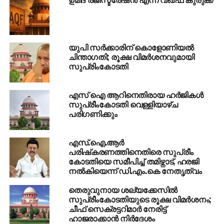
RELATED TOPICS:
HADIYA CASE
HADIYA-SHEFIN JAHAN
SUPREME COURT
UP NEXT
കണ്ണന്താനത്തിന്റെ സെക്രട്ടറിയായി എന്‍
യുപി സർക്കാരിന് കൊളോണിയൽ
പ്രശാന്ത്; എതിര്‍പ്പുമായി ബി.ജെ.പി
ചിന്താഗതി; രൂക്ഷ വിമർശനവുമായി
സുപ്രിംകോടതി
DON'T MISS
കണ്ണൂരില്‍ അക്രമം; സിപിഎം പ്രകടനത്തിനു
നേരെ ബോംബേറ്: കോണ്‍ഗ്രസ് ഓഫിസ്
എസ് ഐ ആറിനെതിരായ ഹർജികൾ
തകര്‍ത്തു
സുപ്രീംകോടതി വെള്ളിയാഴ്ച
പരിഗണിക്കും
എസ്.ഐ.ആർ
പരിഷ്‍കരണത്തിനെതിരെ സുപ്രീം
കോടതിയെ സമീപിച്ച് തമിഴ്നാട്, ഹരജി
നൽകിയെന്ന് ഡി.എം.കെ നേതൃത്വം
തെരുവുനായ ശല്യക്കേസില്‍
സുപ്രീംകോടതിയുടെ രൂക്ഷ വിമര്‍ശനം;
ചീഫ് സെക്രട്ടറിമാര്‍ നേരിട്ട്
ഹാജരാക്കാന്‍ നിര്‍ദേശം