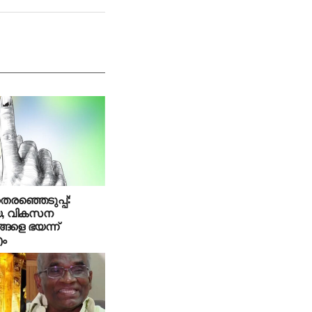
െരഞ്ഞെടുപ്പ്:
ീയ, വികസന
ങളെ ഭയന്ന്
എം