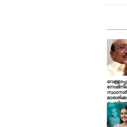
വെള്ളാപ്പ
നോമിനി
സ്ഥാനാര്‍
മാരാരിക്ക
പൊട്ടിത്