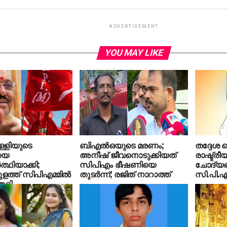
ADVERTISEMENT
YOU MAY LIKE
ള്ളിയുടെ
ബിഎല്‍ഒയുടെ മരണം;
തദ്ദേശ ത
യെ
അനീഷ് ജീവനൊടുക്കിയത്
രാഷ്ട്ര
ത്ഥിയാക്കി;
സിപിഎം ഭീഷണിയെ
ചോദ്യങ്
ുളത്ത് സിപിഎമ്മില്‍
തുടര്‍ന്ന്; രജിത് നാറാത്ത്
സി.പി.
തെറി