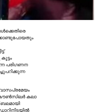
ള്‍ക്കെതിരെ
ക്കൊണ്ടുപോയതും
ട്
കൂട്ടം
ണെന്ന പരിഗണന
ുപറിക്കുന്ന
്വാസപ്രമേയം
 കൗണ്‍സിലര്‍ കലാ
ക് ബലമായി
 ഡോറിനിടയില്‍