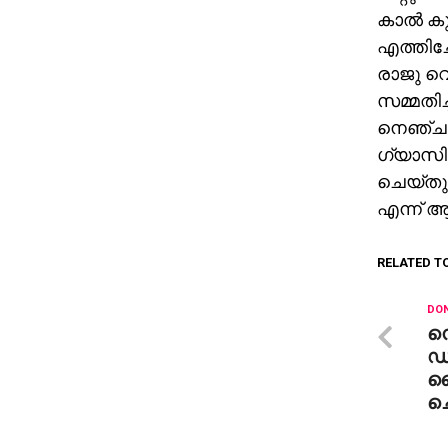
കാല്‍ ക
എത്തിച്
രാജു വെ
സമ്മതിച്
നെഞ്ചുവ
ഗ്യാസിന
ചെയ്തു.
എന്ന് ആ
RELATED T
DON
ന
ഡ
ല
ച