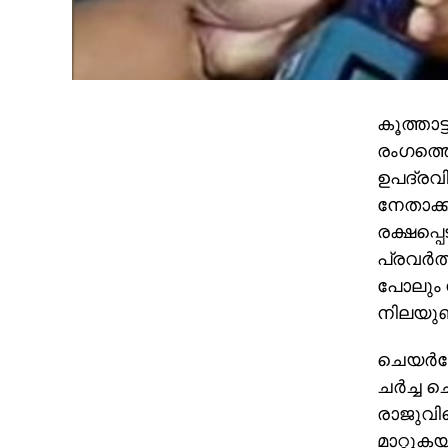
കൂത്താട
രംഗത്തെ
ഉപദ്രവി
നേതാക്ക
രക്ഷപ്പ
പ്രവര്‍
പോലും ന
നിലയുണ്
ചെയര്‍
ചര്‍ച്ച
രാജുവിന
മാറ്റുക