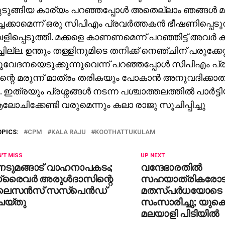
ുടുങ്ങിയ കാര്യം പറഞ്ഞപ്പോള്‍ അതെല്ലാം ഞങ്ങള്‍ മുറ
ചേക്കാമെന്ന് ഒരു സിപിഎം പ്രവര്‍ത്തകന്‍ ഭീഷണിപ്പെട
ളിപ്പെടുത്തി. മക്കളെ കാണണമെന്ന് പറഞ്ഞിട്ട് അവര്‍ 
ചില്ല. ഉന്തും തള്ളിനുമിടെ തനിക്ക് നെഞ്ചിന് പരുക്കേറ
േദനയെടുക്കുന്നുവെന്ന് പറഞ്ഞപ്പോള്‍ സിപിഎം പ്രവ
്റെ മരുന്ന് മാത്രം തരികയും പോകാന്‍ അനുവദിക്കാത
 ഇത്രയും പ്രശ്നങ്ങള്‍ നടന്ന പശ്ചാത്തലത്തില്‍ പാര്‍ട
ലോചിക്കേണ്ടി വരുമെന്നും കലാ രാജു സൂചിപ്പിച്ചു
OPICS:
CPM
KALA RAJU
KOOTHATTUKULAM
'T MISS
UP NEXT
െടുമങ്ങാട് വാഹനാപകടം;
വന്ദേഭാരതില്‍
്രൈവര്‍ അരുള്‍ദാസിന്റെ
സഹയാത്രികരോട
ൈസന്‍സ് സസ്‌പെന്‍ഡ്
മതസ്പര്‍ധയോടെ
െയ്തു
സംസാരിച്ചു; യു
മലയാളി പിടിയില്‍