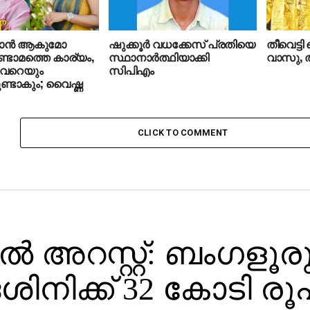
കാന്‍ ആകുമോ
ഷുക്കൂര്‍ വധക്കേസ് പ്രതിയെ
തീവെട്ട
ണ്ടാമത്തെ കാര്യം,
സ്ഥാനാര്‍ത്ഥിയാക്കി
വാസു, ത
 വേറെയും
സിപിഎം
്ടാകും; വൈഷ്ണ
CLICK TO COMMENT
ല്‍ അറസ്റ്റ്: ബംഗളൂര
ശിനിക്ക് 32 കോടി ര