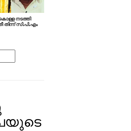
ി കൊള്ള നടത്തി
ീ തിന്ന് സി.പി.എം
ു
ൂപയുടെ